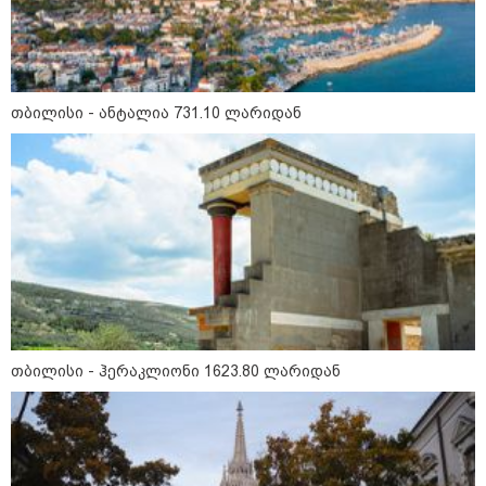
19:54 / 10-08-2026
"ომანთან რუსეთის
თბილისი - ანტალია 731.10 ლარიდან
"ჩრდილოვანი ფლოტის“
ტანკერიდან ნავთობი იღვრება"
- Reuters
19:10 / 10-08-2026
კოლუმბიაში მიწისძვრას
მსხვერპლი მოჰყვა -
განახლებული ცნობები სტიქიის
ეპიცენტრიდან
თბილისი - ჰერაკლიონი 1623.80 ლარიდან
კატეგორიის ყველა სიახლე