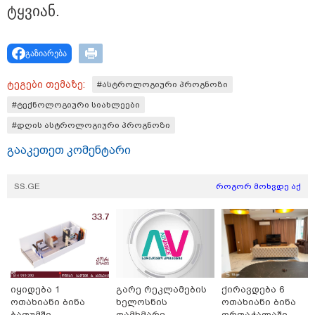
ტყვი­ან.
17:07 / 04-08-2026
"დინამოს“ ბაზაზე ვითარება
დაიძაბა – ქეცბაიასა და
ლორიას დაძაბული საუბრის
გაზიარება
შემდეგ ყველა
გადაწყვეტილების
ტეგები თემაზე:
#ასტროლოგიური პროგნოზი
მოლოდინშია
#ტექნოლოგიური სიახლეები
09:39 / 04-08-2026
#დღის ასტროლოგიური პროგნოზი
ბრძოლიდან რამდენიმე კვირის
შემდეგ, 34 წლის ასაკში UFC-ის
გააკეთეთ კომენტარი
ბრაზილიელი მებრძოლი
გარდაიცვალა
SS.GE
როგორ მოხვდე აქ
12:08 / 03-08-2026
რა შანსი აქვს ხვიჩა
კვარაცხელიას "ოქროს ბურთის"
მოგების? - L'Équipe-მა ის
ფავორიტად დაასახელა - ვის
ასახელებენ სხვა გამოცემები?
იყიდება 1
გარე რეკლამების
ქირავდება 6
ოთახიანი ბინა
ხელოსნის
ოთახიანი ბინა
ბათუმში
დამხმარე -
ორთაჭალაში