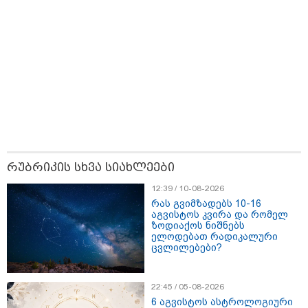
მდგომარეობა
სასამართლო პროცესი
გამოცხადდა
იწყება
"ნია იმნაძის ტელეფონი
გასუფთავებული იყო და ერთ
მოწყობილობაზე შეერთების
შემდეგ ბევრი რამ აღდგა..." - ეკა
კუპატაძე
"ამ სიტყვებზე პასუხს ვაგებ!" - რას
რუბრიკის სხვა სიახლეები
ამბობს აფხაზეთის ომის ვეტერანი
მალხაზ თოფურია გიორგი
12:39 / 10-08-2026
ბარამიძეზე?
რას გვიმზადებს 10-16
აგვისტოს კვირა და რომელ
ზოდიაქოს ნიშნებს
ელოდებათ რადიკალური
"ესეც შეპირებული დრონის
ცვლილებები?
კადრები" - რა კადრებს აქვეყნებს
კობა ახალაძე მლეთიდან, სადაც
12 წლის წინ გურამ დადიანიძე
გაუჩინარდა?
22:45 / 05-08-2026
6 აგვისტოს ასტროლოგიური