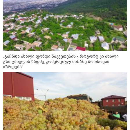
კუპატაძე
16:56 / 10-08-2026
Volvo 365 - ერთი წელი
ავტომობილის ფლობასთან
დაკავშირებული ძირითადი
ხარჯების გარეშე
„გაჩნდა ახალი ფონდი ნაკვეთების - როგორც კი ახალი
კატეგორიის ყველა სიახლე
გზა გაივლის სადმე, კომერციულ მიწაზე მოთხოვნა
იზრდება“