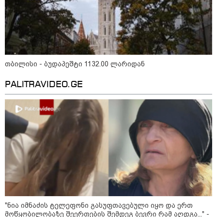
„ფასი, რაც დღეს არის,
აბსოლუტურად სიმბოლურია“ -
როგორია თბილისის ახალი
ზოოპარკის სამუშაო საათები
თბილისი - ბუდაპეშტი 1132.00 ლარიდან
PALITRAVIDEO.GE
„გაჩნდა ახალი ფონდი ნაკვეთების
- როგორც კი ახალი გზა გაივლის
სადმე, კომერციულ მიწაზე
მოთხოვნა იზრდება“
საფერავის შაქრიანობის ზღვარი
მცირდება - რა იცვლება რთველის
სუბსიდირების სქემაში
"ნია იმნაძის ტელეფონი გასუფთავებული იყო და ერთ
მოწყობილობაზე შეერთების შემდეგ ბევრი რამ აღდგა..." -