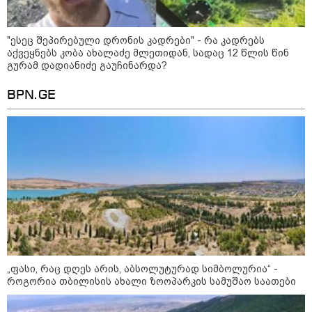
აგვისტოს?
"ესეც შეპირებული დრონის კადრები" - რა კადრებს
22:08 / 10-08-2026
აქვეყნებს კობა ახალაძე მლეთიდან, სადაც 12 წლის წინ
ბათუმში, პუშკინის ქუჩაზე
გურამ დადიანიძე გაუჩინარდა?
სადენებს ცეცხლი გაუჩნდა - რა
დეტალები ხდება ცნობილი
შემთხვევის ადგილიდან?
BPN.GE
21:15 / 10-08-2026
"ამ მასწავლებლებს ბოდიში და
რას ვებლატავებით, თითქოს
იმდენი რესურსი გვქონდეს
დახარჯული მათ
გადამზადებაში ან იმდენ
ხელფასს ვუხდიდეთ, რომ
უსინდისობა იყოს რომ არ
მუშაობენ პროფესიულ
განვითარებაზე" - რას წერს ნიკა
17:24 / 10-08-2026
გვარამია?
"საქმის მასალებში წერია, რომ
„ფასი, რაც დღეს არის, აბსოლუტურად სიმბოლურია“ -
ალექსანდრე გაბაშვილი ნია
როგორია თბილისის ახალი ზოოპარკის სამუშაო საათები
იმნაძეს პირობას აძლევს,
ვციტირებ: "მოგიგვარებ საქმეს
მასწავლებლებთან" - ეკა