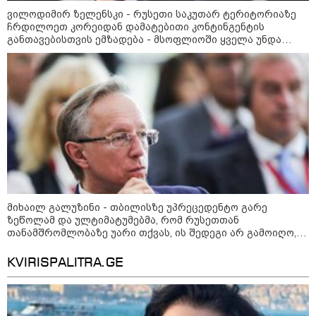
რუსულენოვან ბლოგერთან
ინტერვიუზე
ვილოდიმირ ზელენსკი - რუსეთი საკუთარ ტერიტორიაზე
ჩრდილოეთ კორეიდან დამატებითი კონტინგენტის
13:00 / 10-08-2026
განთავებისთვის ემზადება - მსოფლიოში ყველა უნდა
"გადახედეთ, რა მონაცემებია
მიხვდეს, თუ რას ნიშნავს ეს
ევროპული ქვეყნების რუსეთთან
სავაჭრო ურთიერთობების
თვალსაზრისით, მას შემდეგ,
რაც რუსეთ-უკრაინის ომი
გაჩაღდა" - კახა კალაძე
12:25 / 10-08-2026
"ანტირუსული რიტორიკით
გამორჩეულ "ნაცაქტივისტებს“
წლების განმავლობაში
რუსეთიდან სარგებლის
მიღებაზე უარი არ უთქვამთ -
მიხაილ გალუზინი - თბილისზე უპრეცედენტო გარე
ყველაფერი 2022 წლის შემდეგ
შეიცვალა" - ნინო წილოსანი
ზეწოლამ და ულტიმატუმებმა, რომ რუსეთთან
თანამშრომლობაზე უარი თქვას, ის შედეგი არ გამოიღო,
კატეგორიის ყველა სიახლე
რისი იმედიც დასავლეთს ჰქონდა - ვცდილობთ
ურთიერთპატივისცემაზე დამყარებული ურთიერთობები
KVIRISPALITRA.GE
ავაშენოთ