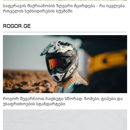
საფერავის შაქრიანობის ზღვარი მცირდება - რა იცვლება
რთველის სუბსიდირების სქემაში
ROGOR.GE
კატეგორიები
დღის ზოგადი
10
ასტროლოგიური
პროგნოზი
აგვისტო
როგორ შევარჩიოთ ჩაფხუტი სწორად: ზომები, ტიპები და
უსაფრთხოების სტანდარტები
ეს დღე მოითხოვს მეტ მოქნილობასა და დაკვირვებულობას.
შესაძლოა, გეგმებში მცირე ცვლილებები შევიდეს, თუმცა
მშვიდი რეაგირება და სიტუაციასთან სწრაფი ადაპტაცია
საუკეთესო შედეგს მოგიტანთ. საღამო ხელსაყრელია