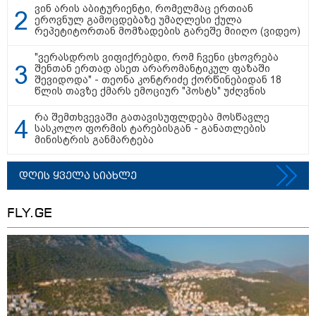
ვინ არის აბიტურიენტი, რომელმაც ერთიან
ეროვნულ გამოცდებაზე უმაღლესი ქულა
რეპეტიტორთან მომზადების გარეშე მიიღო (ვიდეო)
"ვერასდროს ვიფიქრებდი, რომ ჩვენი ცხოვრება
შენთან ერთად ასეთ არარომანტიკულ ფაზაში
შევიდოდა" - თეონა კონტრიძე ქორწინებიდან 18
11:11 / 10-08-2026
წლის თავზე ქმარს ემოციურ "პოსტს" უძღვნის
ირანმა მოჯტაბა ხამენეის იშვიათი ვიდეო
რა შემთხვევაში გათავისუფლდება მოსწავლე
გაავრცელა - რა ჩანს კადრებში
სასკოლო ფორმის ტარებისგან - განათლების
მინისტრის განმარტება
23:19 / 10-08-2026
დღის ყველა სიახლე
კოლუმბიაში მიწისძვრის
შედეგად დაღუპულთა
რაოდენობა 80-ს აჭარბებს -
ქვეყანაში საგანგებო
FLY.GE
მდგომარეობა გამოცხადდა
21:30 / 10-08-2026
ახალი სიცხის ტალღა ევროპაში
- რა პრობლემების წინაშე
დგებიან ევროპის ქვეყნები?