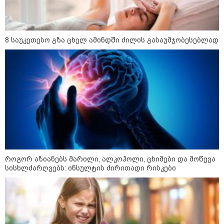
"რაც უფრო მემატება ასაკი, მით
უფრო მოკლდება ჩემი კაბების
სიგრძე"
8 საუკეთესო გზა ცხელ ამინდში ძილის გასაუმჯობესებლად
"მათ უნდა დაამტკიცონ, რომ ჩემი
შვილი ნია იმნაძეს ავიწროებდა,
მე კი დავამტკიცებ, რომ ჩემს
შვილს ცილს სწამებენ..." - ეკა
კუპატაძის ემოციური ინტერვიუ
"იმედი ჰქონდათ, რომ სეუტას
სასაზღვრო კრიზისის ირგვლივ
მომხდარი სკანდალი დროთა
განმავლობაში
განეიტრალდებოდა, მაგრამ საქმე
როგორ აზიანებს მარილი, ალკოჰოლი, ცხიმები და მოწევა
უფრო უარესად არის" - რა წერს
სისხლძარღვებს: ინსულტის ძირითადი რისკები
The Daily Telegraph
"გაჩერდა წითელი "იკარუსი"“და
ყარყარაშვილის ბრძანებით
ტყვეები ციხიდან გამოიყვანეს" -
ჟურნალისტ თამრიკო
მოლაშვილის თვალით დანახული
აფხაზეთის ომი და პასუხი