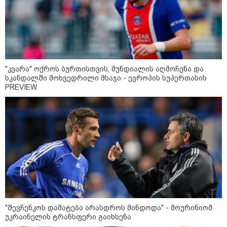
10:54 / 10-08-2026
ქურდობა თვითმფრინავის ბორტზე:
პოლიციამ ჩინეთის 2 მოქალაქე დააკავა -
რა ინფორმაციას ავრცელებს შსს
"კვარა" ოქროს ბურთისთვის, მუნდიალის აღმოჩენა და
სკანდალში მოხვედრილი მსაჯი - ევროპის სუპერთასის
PREVIEW
21:50 / 10-08-2026
გორში, მანქანა ქალს დაეჯახა -
რა დეტალები ხდება ცნობილი?
20:38 / 10-08-2026
გურამ დადიანიძის
გაუჩინარების საქმის
ფარგლებში შსს ტერიტორიის
ხელახალ შემოწმებას იწყებს -
შსს განცხადებას ავრცელებს
"შევჩენკოს დამატება არასდროს მინდოდა" - მოურინიომ
უკრაინელის ტრანსფერი გაიხსენა