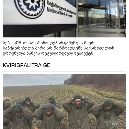
უწყობს ირანული
ტერორისტული ქსელების
უკანონო გაფართოებას, თუმცა
მაინც ამერიკას უყენებს
მოთხოვნებს?" - ჯო უილსონი
21:17 / 08-08-2026
აშშ-მა საქართველოში
დაფუძნებული კრიპტოკომპანია
სებ - აშშ-ის სახაზინო დეპარტამენტის მიერ
დაასანქცირა
სანქცირებული პირი არ წარმოადგენს საქართველოს
ეროვნული ბანკის რეგულირებულ სუბიექტს
KVIRISPALITRA.GE
18:35 / 08-08-2026
"ბულგარეთის საჰაერო
სივრცეში დრონი აფეთქდა" -
ბულგარეთის პრემიერ-მინისტრი
კატეგორიის ყველა სიახლე