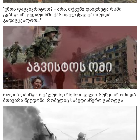
"უნდა დაგვხვრიტოთ? - არა, თქვენი დახვრეტა რაში
გვაწყობს, გუდაუთაში ქართველ ტყვეებში უნდა
გადაგცვალოთ..."
თბილისსა და რეგიონებში
უკანონო ცეცხლსასროლი
იარაღები და საბრძოლო მასალა
ამოიღეს - დაკავებულია 5 პირი
შსს - პოლიციამ თბილისში
კურიერზე ჯგუფურად ძალადობის
ბრალდებით 3 პირი, მათ შორის 2
არასრულწლოვანი დააკავა -
კიდევ 2 პირის დაკავების მიზნით
კი შესაბამისი ღონისძიებები
როდის დაიწყო რეალურად საქართველო-რუსეთის ომი და
ტარდება
მთავარი შეცდომა, რომელიც საბედისწერო გამოდგა
სებ - აშშ-ის სახაზინო
დეპარტამენტის მიერ
სანქცირებული პირი არ
წარმოადგენს საქართველოს
ეროვნული ბანკის რეგულირებულ
სუბიექტს