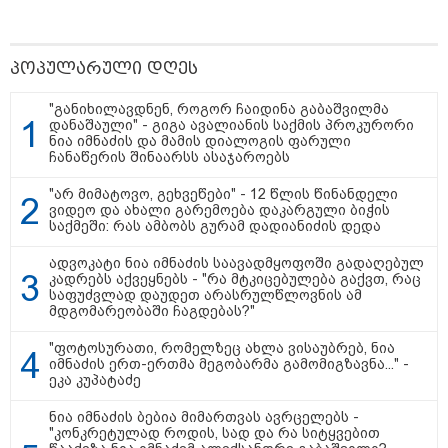
ნია იმნაძის ბებია მიმართვას და
ალექსანდრე გაბაშვილისა და ანი
ნასყიდაშვილის პირადი
პოპულარული დღეს
მიმოწერის "სქრინებს" ავრცელებს
"განიხილავდნენ, როგორ ჩაიდინა გაბაშვილმა
დანაშაული" - გიგა ავალიანის საქმის პროკურორი
"ეს ის ადგილია, საიდანაც
ნია იმნაძის და მამის დიალოგის ფარული
გუშინდელი ვიდეო ვირუსულად
ჩანაწერის შინაარსს ასაჯაროებს
გავრცელდა.... დანარჩენი თქვენ
განსაჯეთ, რამდენად
"არ მიმატოვო, გეხვეწები" - 12 წლის წინანდელი
შესაძლებელია აქ ადამიანის
ვიდეო და ახალი გარემოება დაკარგული ბიჭის
გადავარდნა" - რა კადრებს
საქმეში: რას ამბობს გურამ დადიანიძის დედა
აქვეყნებს კობა ახალაძე
მლეთიდან, სადაც 12 წლის წინ
ადვოკატი ნია იმნაძის საავადმყოფოში გადაღებულ
გურამ დადიანიძე გაუჩინარდა?
კადრებს აქვეყნებს - "რა მტკიცებულება გაქვთ, რაც
საფუძვლად დაუდეთ არასრულწლოვნის ამ
მდგომარეობაში ჩაგდებას?"
პოლიტიკა
"ფოტოსურათი, რომელზეც ახლა ვისაუბრებ, ნია
იმნაძის ერთ-ერთმა მეგობარმა გამომიგზავნა..." -
ეკა კუპატაძე
ნია იმნაძის ბებია მიმართვას ავრცელებს -
"კონკრეტულად როდის, სად და რა სიტყვებით