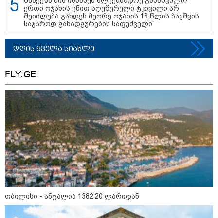
წააქეზა ნია იმნაძემ ალექსანდრე გაბაშვილი?
ერთი ოჯახის ენით აღუწერელი ტკივილი არ
შეიძლება გახდეს მეორე ოჯახის 16 წლის ბავშვის
საჯაროდ განადგურების საფუძველი"
დღის ყველა სიახლე
FLY.GE
12:34 / 08-08-2026
რას აცხადებს ირაკლი კობახიძე
ელექტროენერგიის რამდენჯერმე
გათიშვასთან დაკავშირებით?
19:32 / 08-08-2026
"სიმბოლურია, რომ კობახიძის
თბილისი - ანტალია 1382.20 ლარიდან
მოღალატეობრივი განცხადება
საქართველოს
თავისუფლებისთვის შეწირული