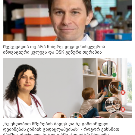
"უნდა დაგვხვრიტოთ? - არა,
თქვენი დახვრეტა რაში გვაწყობს,
გუდაუთაში ქართველ ტყვეებში
შექცევადია თუ არა სიბერე: დევიდ სინკლერის
უნდა გადაგცვალოთ..."
ინოვაციური კვლევა და OSK გენური თერაპია
როდის დაიწყო რეალურად
საქართველო-რუსეთის ომი და
მთავარი შეცდომა, რომელიც
საბედისწერო გამოდგა
შავ ზღვაში გემებზე
თავდასხმებმა რუსეთ-უკრაინის
ომში რეკორდული მასშტაბი
მიიღო
„ნუ ენდობით მწერების ბადეს და ნუ გამოიწვევთ
ღებინებას ქიმიის გადაყლაპვისას“ - როგორ ვიხსნათ
ბავშვი კრიტიკულ სიტუაციაში, პედიატრ სალომე