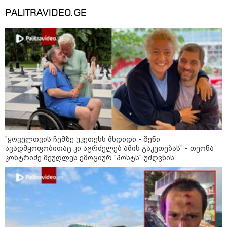
კობახიძის განცხადებას?
PALITRAVIDEO.GE
კატეგორიის ყველა სიახლე
„გაჩნდა მოთხოვნა სააგარაკე
მიწის ნაკვეთებზე“ - როგორ
იცვლება უძრავი ქონების ბაზარი
"ყოველთვის ჩემზე უკეთესს მხდიდი - შენი
ავადმყოფობითაც კი აგრძელებ ამის გაკეთებას" - თეონა
კონტრიძე მეუღლეს ემოციურ "პოსტს" უძღვნის
„გადავწყვიტეთ, უკვე
დასრულებული სივრცის
მონახულების შესაძლებლობა
ახლავე მოგცეთ“ - თბილისის
ახალი ზოოპარკი სატესტო
რეჟიმში იხსნება
რა არის ცნობილი,