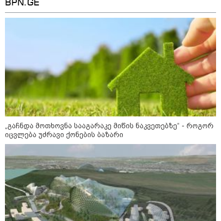
BPN.GE
12:46 / 07-08-2026
ოკუპირებულ აფხაზეთში საწვავის
დეფიციტია, კილომეტრიანი რიგები და
შეზღუდვა საწვავის ჩასხმაზე - რა
ინფორმაციას აქვეყნებს "დემოკრატიის
კვლევის ინსტიტუტი“
„გაჩნდა მოთხოვნა სააგარაკე მიწის ნაკვეთებზე“ - როგორ
იცვლება უძრავი ქონების ბაზარი
14:23 / 05-08-2026
ევროპელმა და რუსმა ყოფილმა
მაღალჩინოსნებმა უკრაინაში
ომთან დაკავშირებით
მოლაპარაკებები გამართეს - რა
არის ცნობილი შეხვედრაზე
09:55 / 05-08-2026
მორიგი თავდასხმა Wildberries-