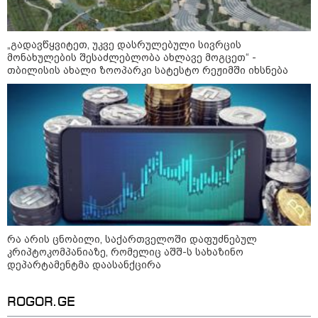
ის საწყობზე - დრონებით
თავდასხმის შემდეგ, ტულას
ოლქში მდებარე საწყობში
ხანძარია
„გადავწყვიტეთ, უკვე დასრულებული სივრცის
მონახულების შესაძლებლობა ახლავე მოგცეთ“ -
თბილისის ახალი ზოოპარკი სატესტო რეჟიმში იხსნება
09:12 / 05-08-2026
14 გარდაცვლილი, 22
დაშავებული, მასშტაბური
ხანძარი - რუსეთმა კიევზე
იერიში ბალისტიკური
რაკეტებით მიიტანა
14:13 / 04-08-2026
მორიგი თავდასხმა რუსეთში,
ნავთობგადამამუშავებელ
ქარხანაზე - რა დეტალებია
ცნობილი
რა არის ცნობილი, საქართველოში დაფუძნებულ
კრიპტოკომპანიაზე, რომელიც აშშ-ს სახაზინო
დეპარტამენტმა დაასანქცირა
კატეგორიის ყველა სიახლე
ROGOR.GE