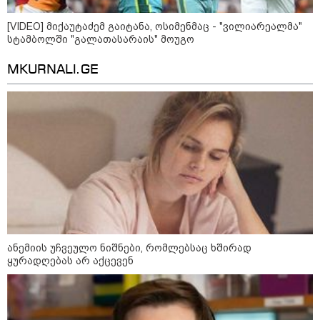
"ბავშვობიდან ასე ვარ..
ფანატიკურად ვარ შეყვარებული
საქართველოზე" - გაიცანით
[VIDEO] მიქაუტაძემ გაიტანა, ოსიმენმაც - "ვილიარეალმა"
მარტინ გუიმჯიანი, ქართულ
სტამბოლში "გალათასარაის" მოუგო
ენასა და საქართველოზე
შეყვარებული სომეხი ბიჭი
MKURNALI.GE
23:15 / 07-08-2026
ამოუცნობი ანომალიური
მოვლენები - ტრამპის
ადმინისტრაციამ “UFO”- ს
ფაილების მორიგი პაკეტი
გამოაქვეყნა
22:30 / 07-08-2026
ინტერნეტში ამაღელვებელი
კადრები ვრცელდება - როგორ
გადაარჩინა 56 წლის კაცმა
ბავშვები აბობოქრებულ ზღვაში
ანემიის უჩვეულო ნიშნები, რომლებსაც ხშირად
დახრჩობას
ყურადღებას არ აქცევენ
კატეგორიის ყველა სიახლე