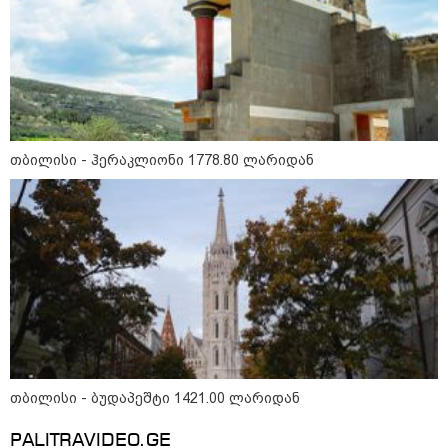
აზერბაიჯანის რკინიგზა ბაქო-
თბილისი-ბაქოს საერთაშორისო
მარშრუტზე ბილეთების გაყიდვის
პერიოდს ახანგრძლივებს
თბილისი - ჰერაკლიონი 1778.80 ლარიდან
კონფლიქტები
თბილისი - ბუდაპეშტი 1421.00 ლარიდან
PALITRAVIDEO.GE