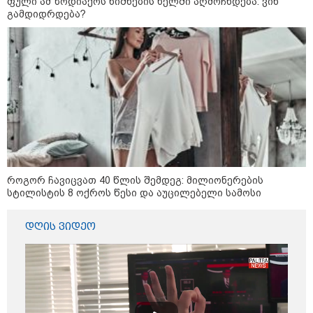
ფული ამ ზოდიაქოს ნიშნების ხელში აღმოჩნდება: ვინ
გამდიდრდება?
13:15 / 08-08-2026
უძველესი სენი და ეპიდემია: აშშ-ში
ერთდროულად კეთრს და ნაწლავურ
ინფექციას ებრძვიან - რა უნდა ვიცოდეთ
და რამდენად სახიფათოა
როგორ ჩავიცვათ 40 წლის შემდეგ: მილიონერების
სტილისტის 8 ოქროს წესი და აუცილებელი სამოსი
21:17 / 08-08-2026
აშშ-მა საქართველოში
დღის ვიდეო
დაფუძნებული კრიპტოკომპანია
დაასანქცირა
18:35 / 08-08-2026