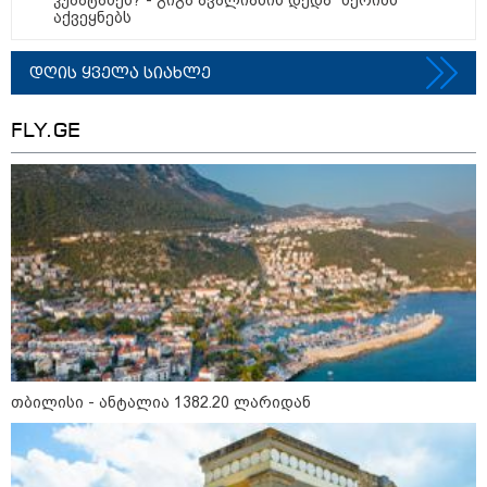
დაკავშირებით ირაკლი
აქვეყნებს
კობახიძის განცხადებას?
დღის ყველა სიახლე
კატეგორიის ყველა სიახლე
FLY.GE
„გადავწყვიტეთ, უკვე
დასრულებული სივრცის
მონახულების შესაძლებლობა
ახლავე მოგცეთ“ - თბილისის
ახალი ზოოპარკი სატესტო
რეჟიმში იხსნება
რა არის ცნობილი,
საქართველოში დაფუძნებულ
თბილისი - ანტალია 1382.20 ლარიდან
კრიპტოკომპანიაზე, რომელიც
აშშ-ს სახაზინო დეპარტამენტმა
დაასანქცირა