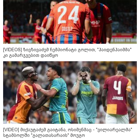
კატეგორიის ყველა სიახლე
"უნდა დაგვხვრიტოთ? - არა,
[VIDEOS] ზივზივაძემ ჩემპიონატი გოლით, "ჰაიდენჰაიმმა"
თქვენი დახვრეტა რაში გვაწყობს,
კი გამარჯვებით დაიწყო
გუდაუთაში ქართველ ტყვეებში
უნდა გადაგცვალოთ..."
როდის დაიწყო რეალურად
საქართველო-რუსეთის ომი და
მთავარი შეცდომა, რომელიც
საბედისწერო გამოდგა
შავ ზღვაში გემებზე
თავდასხმებმა რუსეთ-უკრაინის
ომში რეკორდული მასშტაბი
[VIDEO] მიქაუტაძემ გაიტანა, ოსიმენმაც - "ვილიარეალმა"
მიიღო
სტამბოლში "გალათასარაის" მოუგო