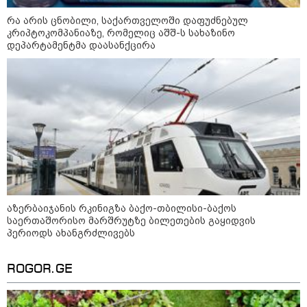
რა არის ცნობილი, საქართველოში დაფუძნებულ
დღის ზოგადი
9
კრიპტოკომპანიაზე, რომელიც აშშ-ს სახაზინო
ასტროლოგიური
დეპარტამენტმა დაასანქცირა
პროგნოზი
აგვისტო
აგვისტო აგარაკზე: ეს 5 საქმე
უნდა მოასწროთ შემოდგომის
დადგომამდე
აზერბაიჯანის რკინიგზა ბაქო-თბილისი-ბაქოს
საერთაშორისო მარშრუტზე ბილეთების გაყიდვის
პერიოდს ახანგრძლივებს
ფული ამ ზოდიაქოს ნიშნების
ხელში აღმოჩნდება: ვინ
ROGOR.GE
გამდიდრდება?