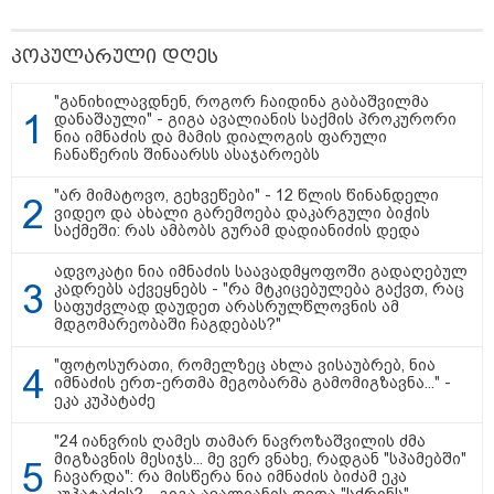
საქართველოს
თავისუფლებისთვის შეწირული
გმირების მემორიალზე
პოპულარული დღეს
გაკეთდა" - "ნაციონალური
მოძრაობა"
"განიხილავდნენ, როგორ ჩაიდინა გაბაშვილმა
19:03 / 08-08-2026
დანაშაული" - გიგა ავალიანის საქმის პროკურორი
"მკაცრად ვგმობთ ირაკლი
ნია იმნაძის და მამის დიალოგის ფარული
კობახიძის განცხადებას" -
ჩანაწერის შინაარსს ასაჯაროებს
"კოალიცია ცვლილებისთვის"
"არ მიმატოვო, გეხვეწები" - 12 წლის წინანდელი
ვიდეო და ახალი გარემოება დაკარგული ბიჭის
საქმეში: რას ამბობს გურამ დადიანიძის დედა
16:33 / 08-08-2026
ადვოკატი ნია იმნაძის საავადმყოფოში გადაღებულ
კადრებს აქვეყნებს - "რა მტკიცებულება გაქვთ, რაც
"გიორგი ბარამიძემ რაღაც
საფუძვლად დაუდეთ არასრულწლოვნის ამ
არასწორად ჩამოაყალიბა,
მდგომარეობაში ჩაგდებას?"
მაგრამ ნამდვილად არ
ეკუთვნის წიხლი ივანიშვილის
ღალატზე დაფუძნებული
"ფოტოსურათი, რომელზეც ახლა ვისაუბრებ, ნია
დიქტატურის მსახურებისგან" -
იმნაძის ერთ-ერთმა მეგობარმა გამომიგზავნა..." -
მიხეილ სააკაშვილი
ეკა კუპატაძე
16:22 / 08-08-2026
"24 იანვრის ღამეს თამარ ნავროზაშვილის ძმა
"აი, ეს არის სამშობლოს
მიგზავნის მესიჯს... მე ვერ ვნახე, რადგან "სპამებში"
ღალატი" - როგორ ეხმაურება
ჩავარდა": რა მისწერა ნია იმნაძის ბიძამ ეკა
ნიკა გვარამია აგვისტოს ომთან
კუპატაძეს? - გიგა ავალიანის დედა "სქრინს"