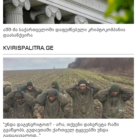
„ნაციონალური მოძრაობა“ -
სიმბოლურია, რომ კობახიძის
მოღალატეობრივი განცხადება
საქართველოს
თავისუფლებისთვის შეწირული
აშშ-მა საქართველოში დაფუძნებული კრიპტოკომპანია
გმირების მემორიალზე გაკეთდა
დაასანქცირა
KVIRISPALITRA.GE
მოზაიკა
"უნდა დაგვხვრიტოთ? - არა, თქვენი დახვრეტა რაში
გვაწყობს, გუდაუთაში ქართველ ტყვეებში უნდა
გადაგცვალოთ..."