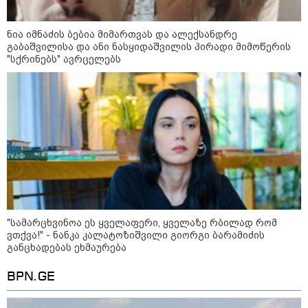
მორიგი თავდასხმა Wildberries-
ის საწყობზე - დრონებით
თავდასხმის შემდეგ, ტულას
ნია იმნაძის ბებია მიმართვას და ალექსანდრე
ოლქში მდებარე საწყობში
გაბაშვილისა და ანი ნასყიდაშვილის პირადი მიმოწერის
ხანძარია
"სქრინებს" ავრცელებს
09:12 / 05-08-2026
14 გარდაცვლილი, 22
დაშავებული, მასშტაბური
ხანძარი - რუსეთმა კიევზე
იერიში ბალისტიკური
რაკეტებით მიიტანა
14:13 / 04-08-2026
მორიგი თავდასხმა რუსეთში,
"სა­მარ­ცხვი­ნოა ეს ყვე­ლა­ფე­რი, ყვე­ლა­ზე რბი­ლად რომ
ნავთობგადამამუშავებელ
ქარხანაზე - რა დეტალებია
ვთქვა!" - ნანკა კალატოზიშვილი გიორგი ბარამიძის
ცნობილი
განცხადებას ეხმაურება
BPN.GE
კატეგორიის ყველა სიახლე