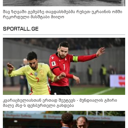
09:36 / 08-08-2026
"ბავშვობიდან ასე ვარ..
შავ ზღვაში გემებზე თავდასხმებმა რუსეთ-უკრაინის ომში
ფანატიკურად ვარ შეყვარებული
რეკორდული მასშტაბი მიიღო
საქართველოზე" - გაიცანით
მარტინ გუიმჯიანი, ქართულ
ენასა და საქართველოზე
SPORTALL.GE
შეყვარებული სომეხი ბიჭი
23:15 / 07-08-2026
ამოუცნობი ანომალიური
მოვლენები - ტრამპის
ადმინისტრაციამ “UFO”- ს
ფაილების მორიგი პაკეტი
გამოაქვეყნა
22:30 / 07-08-2026
ინტერნეტში ამაღელვებელი
კადრები ვრცელდება - როგორ
კვარაცხელიასთან ერთად შეუტევს - მუნდიალის გმირი
გადაარჩინა 56 წლის კაცმა
ბავშვები აბობოქრებულ ზღვაში
მალე პსჟ-ს ფეხბურთელი გახდება
დახრჩობას