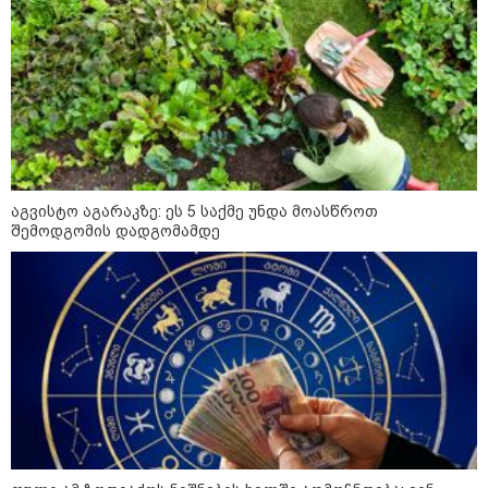
როგორ ჩავიცვათ 40 წლის
შემდეგ: მილიონერების
სტილისტის 8 ოქროს წესი და
აუცილებელი სამოსი
აგვისტო აგარაკზე: ეს 5 საქმე უნდა მოასწროთ
მსოფლიო
შემოდგომის დადგომამდე