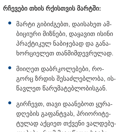
რჩე­ვე­ბი თხის რქის­თვის მარ­ტში:
მარ­ტი გი­ბიძ­გებთ, და­ი­სა­ხეთ ამ­
ბი­ცი­უ­რი მიზ­ნე­ბი, და­ყა­ვით ისი­ნი
პრაქ­ტი­კულ ნა­ბი­ჯე­ბად და გა­ნა­
ხორ­ცი­ე­ლეთ თან­მიმ­დევ­რუ­ლად.
მი­ი­ღეთ დაბ­რკო­ლე­ბე­ბი, რო­
გორც ზრდის შე­საძ­ლებ­ლო­ბა, ის­
წავ­ლეთ წა­რუ­მა­ტებ­ლო­ბის­გან.
11:36 / 08-08-2026
გირ­ჩევთ, თავი და­ა­ნე­ბოთ ყუ­რა­
წელიწადნახევარში საქართველოში 164
დღე­ბის გა­ფან­ტვას, პრი­ო­რი­ტე­
ადამიანი დაიკარგა - 57 პირს ამ დრომდე
ეძებენ
ტუ­ლად აქ­ცი­ეთ თქვე­ნი ვალ­დე­ბუ­