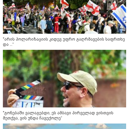
„ტურისტების შემცირების მთავარი
მიზეზი ალბათ, ის პრორუსული,
პროჩინური, პროირანული
პოლიტიკაა, რომელსაც ქვეყანა
ატარებს“ - ცოტნე ჯაფარიძე
"არის პოლარიზაციის კიდევ უფრო გაღრმავების საფრთხე
და ...“
კონფლიქტები
"გონებაში ვალაგებდი, ეს ამბავი პირველად ვისთვის
მეთქვა, ვის უნდა ჩავექოლე“