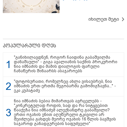
ვრცელდება ტრაგიკული
მომენტის ამსახველი კადრები
ტაილანდიდან
იხილეთ მეტი
16:41 / 08-08-2026
"კაპროვანში ზღვამ კიდევ ერთი
ჭურვი გამორიყა, ადგილზე
მობილიზებულია პოლიცია და
სამაშველო" - რას წერს და რა
პოპულარული დღეს
კადრებს აქვეყნებს თათია
ნიკოლაშვილი?
"განიხილავდნენ, როგორ ჩაიდინა გაბაშვილმა
დანაშაული" - გიგა ავალიანის საქმის პროკურორი
ნია იმნაძის და მამის დიალოგის ფარული
12:18 / 08-08-2026
ჩანაწერის შინაარსს ასაჯაროებს
"რუსეთმა განახორციელა
საქართველოს ტერიტორიების
20%-ის ოკუპაცია და
"ფოტოსურათი, რომელზეც ახლა ვისაუბრებ, ნია
სააკაშვილის, მისი რეჟიმის
იმნაძის ერთ-ერთმა მეგობარმა გამომიგზავნა..." -
ღალატი ვერანაირად ვერ
ეკა კუპატაძე
გადაფარავს ამ დანაშაულს" -
ირაკლი კობახიძე
ნია იმნაძის ბებია მიმართვას ავრცელებს -
"კონკრეტულად როდის, სად და რა სიტყვებით
13:16 / 08-08-2026
წააქეზა ნია იმნაძემ ალექსანდრე გაბაშვილი?
"ძალიან ბევრ ინფორმაციას
ერთი ოჯახის ენით აღუწერელი ტკივილი არ
ვიღებთ ხალხისგან" - რას წერს
შეიძლება გახდეს მეორე ოჯახის 16 წლის ბავშვის
ადვოკატი ტარიელ კაკაბაძე
საჯაროდ განადგურების საფუძველი"