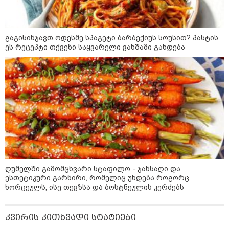
კატეგორიის ყველა სიახლე
გაგისინჯავთ ოდესმე სპაგეტი ბარბექიუს სოუსით? პასტის
ეს რეცეპტი თქვენი საყვარელი ვახშამი გახდება
"არის პოლარიზაციის კიდევ უფრო
გაღრმავების საფრთხე და ...“
"გონებაში ვალაგებდი, ეს ამბავი
პირველად ვისთვის მეთქვა, ვის
უნდა ჩავექოლე“
ღუმელში გამომცხვარი სტაფილო - ჯანსაღი და
ესთეტიკური გარნირი, რომელიც უხდება როგორც
ხორცეულს, ისე თევზსა და ბოსტნეულის კერძებს
"ძალიან მძიმეა ჩემთვის ის, რაც
ახლა გითხარით“
კვირის კითხვადი სტატიები