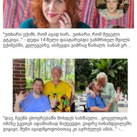
"უთხარი ექიმს, რომ ავად ხარ... უთხარი, რომ მუცელი
11:17 / 08-08-2026
გტკივა..." - დედა 14 წელი დაატარებდა ჯანმრთელ შვილს
ექიმებში, კვლევებზე, ასმევდა უამრავ წამალს, სანამ ერთ
არშემდგარი ქორწინება 15 წლით უფროს
დღესაც ერთი ექიმი არ დაეჭვდა
ქართველთან - ალინა კაბაევას
საიდუმლო ცხოვრება: როგორ
გამოიყურებოდა ის პლასტიკურ
ოპერაციებამდე
14:20 / 08-08-2026
"ქალაქი დავთმე, მაგრამ
ქალურობა - არა. ვერ იჯერებენ
ფერმერი თუ ვარ" - როგორ
ცხოვრობს ახალგაზრდა ქალი,
"დაე, ჩვენს ცხოვრებაში მოხდეს სასწაული... ყოველთვის
რომელიც ქალაქიდან სოფლად
იმაზე უკეთეს ადამიანად მაქცევდი, ვიდრე სინამდვილეში
გადავიდა და ფერმერი გახდა
ვიყავი. შენი ავადმყოფობითაც კი აგრძელებ ამას..." -
თეონა კონტრიძის მიმართვა მეუღლეს