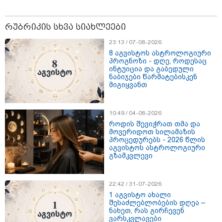
რუბრიკის სხვა სიახლეები
23:13 / 07-08-2026
8 აგვისტოს ასტროლოგიური
პროგნოზი - დღე, როდესაც
ინტუიცია და გაბედული
ნაბიჯები წარმატებისკენ
მიგიყვანთ
10:49 / 04-08-2026
როდის შევიჭრათ თმა და
17:13 / 08-08-2026
მოვერიდოთ სილამაზის
"დასავლეთმა საქართველო ჩვენ წინააღმდეგ
პროცედურებს - 2026 წლის
გეოპოლიტიკური ბრძოლის უგუნურ იარაღად
აგვისტოს ასტროლოგიური
გამოიყენა" - დიმიტრი მედვედევი
გზამკვლევი
22:42 / 31-07-2026
13:36 / 09-08-2026
1 აგვისტო ახალი
24 წლის ფეხბურთელს თამაშის
შესაძლებლობების დღეა –
დროს ელვამ დაარტყა,
ნახეთ, რას გირჩევენ
დაშავდა 12 ადამიანი -
ვარსკვლავები