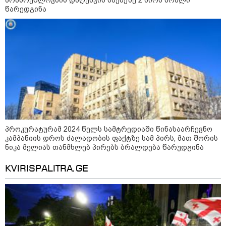
დაკავშირებით ირაკლი
წარედგინა
კობახიძის განცხადებას?
კატეგორიის ყველა სიახლე
ოქროს ფასი ბოლო 2 თვის
მაქსიმუმზეა - რა დგას ძვირფასი
პროკურატურამ 2024 წელს სამტრედიაში წინასაარჩევნო
ლითონის მკვეთრი გაძვირების
კამპანიის დროს ძალადობის ფაქტზე სამ პირს, მათ შორის
უკან?
ნიკა მელიას თანმხლებ პირებს ბრალდება წარუდგინა
KVIRISPALITRA.GE
უნცია ოქრო დღიურად 101
დოლარით გაძვირდა - რა ღირს
გრამი საქართველოში?