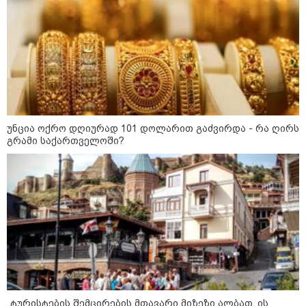
10:29 / 09-08-2026
"ვერასდროს ვიფიქრებდი, რომ
ჩვენი ცხოვრება შენთან ერთად
ასეთ არარომანტიკულ ფაზაში
შევიდოდა" - თეონა კონტრიძე
ქორწინებიდან 18 წლის თავზე
ქმარს ემოციურ "პოსტს" უძღვნის
კატეგორიის ყველა სიახლე
უნცია ოქრო დღიურად 101 დოლარით გაძვირდა - რა ღირს
გრამი საქართველოში?
მკითხველის რჩევით
„ტურისტების შემცირების მთავარი მიზეზი ალბათ, ის