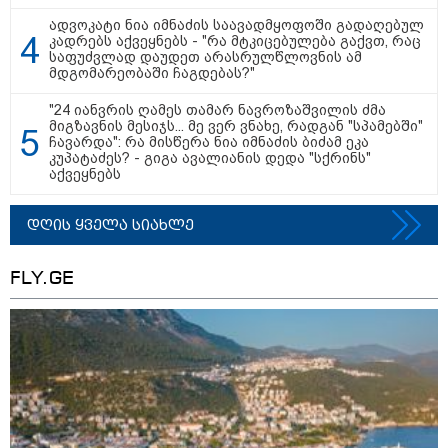
ადვოკატი ნია იმნაძის საავადმყოფოში გადაღებულ
კადრებს აქვეყნებს - "რა მტკიცებულება გაქვთ, რაც
საფუძვლად დაუდეთ არასრულწლოვნის ამ
მდგომარეობაში ჩაგდებას?"
"24 იანვრის ღამეს თამარ ნავროზაშვილის ძმა
მიგზავნის მესიჯს... მე ვერ ვნახე, რადგან "სპამებში"
ჩავარდა": რა მისწერა ნია იმნაძის ბიძამ ეკა
თბილისი - ანტალია 826.90
კუპატაძეს? - გიგა ავალიანის დედა "სქრინს"
ლარიდან
აქვეყნებს
დღის ყველა სიახლე
თბილისი - ჰერაკლიონი 2603.10
FLY.GE
ლარიდან
თბილისი - ბუდაპეშტი 725.30
ლარიდან