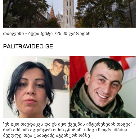
11:13 / 05-08-2026
Hisense წარმოგიდგენთ გზავნილს "ინოვაციები
უკეთესი ცხოვრებისათვის" FIFA-ს 2026 წლის
მსოფლიო ჩემპიონატზე™
თბილისი - ბუდაპეშტი 725.30 ლარიდან
PALITRAVIDEO.GE
15:49 / 06-08-2026
შეიძინე ალდაგის სამოგზაურო დაზღვევა და
მიიღე გაორმაგებული ინტერნეტი
"ეს იყო თავდაცვა და ეს იყო ქვეყნის ინტერესების დაცვა" -
საზოგადოება
რას ამბობს აგვისტოს ომის გმირის, შმაგი სოფრომაძის
მეუღლე, თეა ტაბატაძე აგვისტოს ომზე