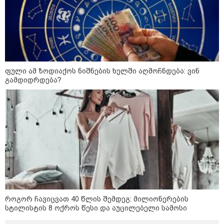
"ყოველთვის ჩემზე უკეთესს
მხდიდი - შენი ავადმყოფობითაც
კი აგრძელებ ამის გაკეთებას" -
თეონა კონტრიძე მეუღლეს
ემოციურ "პოსტს" უძღვნის
ფული ამ ზოდიაქოს ნიშნების ხელში აღმოჩნდება: ვინ
გამდიდრდება?
პოლიციამ ,,გლოვოს” კურიერზე
თავდასხმის ბრალდებით 3 პირი,
მათ შორის 2 არასრულწლოვანი
დააკავა - შსს ინფორმაციას
ავრცელებს
პოლიტიკა
როგორ ჩავიცვათ 40 წლის შემდეგ: მილიონერების
სტილისტის 8 ოქროს წესი და აუცილებელი სამოსი