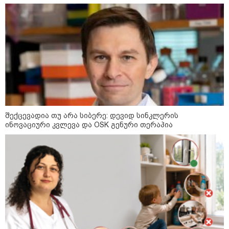
დღის ზოგადი
9
ასტროლოგიური
პროგნოზი
აგვისტო
შექცევადია თუ არა სიბერე: დევიდ სინკლერის
ინოვაციური კვლევა და OSK გენური თერაპია
აგვისტო აგარაკზე: ეს 5 საქმე
უნდა მოასწროთ შემოდგომის
დადგომამდე
ფული ამ ზოდიაქოს ნიშნების
ხელში აღმოჩნდება: ვინ
გამდიდრდება?