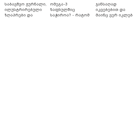
ბრალს წამიყენებს" - ცოტნე მირცხულავა
საბავშვო ჟურნალი,
ომეგა-3
ჯანსაღად
ილუსტრირებული
ზაფხულშიც
იკვებებით და
ზღაპრები და
საჭიროა? - რატომ
მაინც ვერ იკლებთ
მაგნიტური
არ უნდა ვთქვათ
წონაში? - ლაშა
სათამაშო 9.90
უარი თევზზე ცხელ
უჩავა მთავარ
ლარად - "საბავშვო
დღეებში
მიზეზებზე
კარუსელში"
საუბრობს
ზღაპრების სერია
დაიწყო
18:51 / 08-08-2026
"ზურგს უკან ლაჩრულად მომეპარნენ და თავს
დამესხნენ - ასფალტზე თავი მრავალჯერ
დამარტყმევინეს, მირტყეს მუშტები" - რას ჰყვება
კურიერი, რომელსაც არასრულწლოვანები სასტიკად
გაუსწორდნენ?