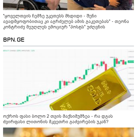
14:07 / 09-08-2026
თბილისის ზღვაზე 17 წლის ბიჭი
"ყოველთვის ჩემზე უკეთესს მხდიდი - შენი
დაიხრჩო - ცნობილი ხდება მისი
ავადმყოფობითაც კი აგრძელებ ამის გაკეთებას" - თეონა
ვინაობა
კონტრიძე მეუღლეს ემოციურ "პოსტს" უძღვნის
BPN.GE
12:27 / 09-08-2026
წალენჯიხის არტ-მეურნეობაში,
ნიკო კვარაცხელიას სახელობის
IT სკოლის კურსამთავრებულებს
სერტიფიკატები გადაეცათ
11:59 / 09-08-2026
ხანძარი ლილო-მარტყოფის
გზაზე - რა ვითარებაა ადგილზე
ამ წუთებში? (ვიდეო)
ოქროს ფასი ბოლო 2 თვის მაქსიმუმზეა - რა დგას
ძვირფასი ლითონის მკვეთრი გაძვირების უკან?