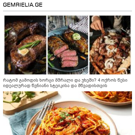
09:36 / 08-08-2026
GEMRIELIA.GE
"ბავშვობიდან ასე ვარ..
ფანატიკურად ვარ შეყვარებული
საქართველოზე" - გაიცანით
მარტინ გუიმჯიანი, ქართულ
ენასა და საქართველოზე
შეყვარებული სომეხი ბიჭი
23:15 / 07-08-2026
ამოუცნობი ანომალიური
მოვლენები - ტრამპის
ადმინისტრაციამ “UFO”- ს
ფაილების მორიგი პაკეტი
გამოაქვეყნა
რატომ გამოდის ხორცი მშრალი და უხეში? 4 ოქროს წესი
იდეალურად წვნიანი სტეიკისა და მწვადისთვის
22:30 / 07-08-2026
ინტერნეტში ამაღელვებელი
კადრები ვრცელდება - როგორ
გადაარჩინა 56 წლის კაცმა
ბავშვები აბობოქრებულ ზღვაში
დახრჩობას