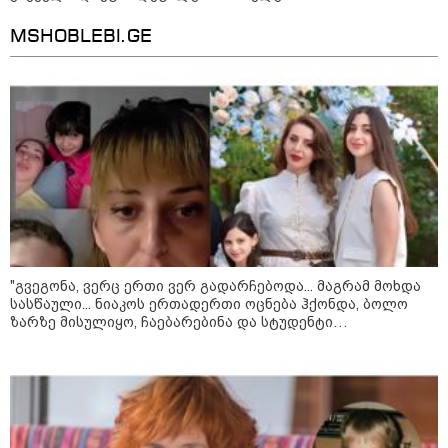
თბილისის ზღვაში 17 წლის ბიჭი
MSHOBLEBI.GE
დაიხრჩო
მოზაიკა
"გვეგონა, ვერც ერთი ვერ გადარჩებოდა... მაგრამ მოხდა
სასწაული... ნიაკოს ერთადერთი ოცნება ჰქონდა, ბოლო
ზარზე მისულიყო, ჩაებარებინა და სტუდენტი
გამხდარიყო..." - ერთ წამში შეცვლილი ცხოვრება და
დედა, რომელიც შვილებისთვის იბრძვის