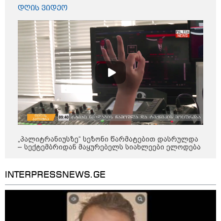
დღის ვიდეო
12:34 / 08-08-2026
„პალიტრანიუსზე“ სეზონი წარმატებით დასრულდა
რას აცხადებს ირაკლი კობახიძე
– სექტემბრიდან მაყურებელს სიახლეები ელოდება
ელექტროენერგიის რამდენჯერმე
გათიშვასთან დაკავშირებით?
INTERPRESSNEWS.GE
19:32 / 08-08-2026
"სიმბოლურია, რომ კობახიძის
მოღალატეობრივი განცხადება