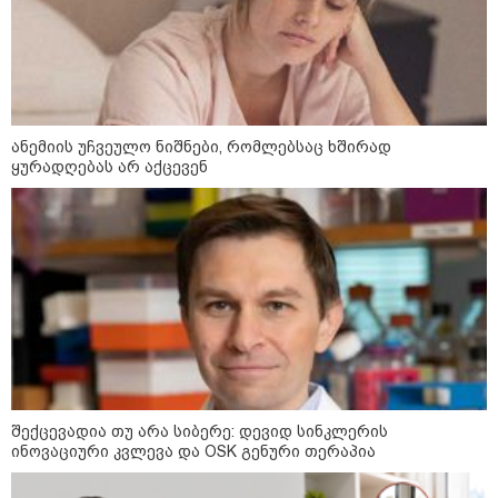
"უნდა დაგვხვრიტოთ? - არა,
თქვენი დახვრეტა რაში გვაწყობს,
გუდაუთაში ქართველ ტყვეებში
უნდა გადაგცვალოთ..."
როდის დაიწყო რეალურად
ანემიის უჩვეულო ნიშნები, რომლებსაც ხშირად
საქართველო-რუსეთის ომი და
მთავარი შეცდომა, რომელიც
ყურადღებას არ აქცევენ
საბედისწერო გამოდგა
შავ ზღვაში გემებზე
თავდასხმებმა რუსეთ-უკრაინის
ომში რეკორდული მასშტაბი
მიიღო
რა შემთხვევაში შეიძლება
ჩამოერთვას მშობელს მშობლის
უფლება
შექცევადია თუ არა სიბერე: დევიდ სინკლერის
ინოვაციური კვლევა და OSK გენური თერაპია