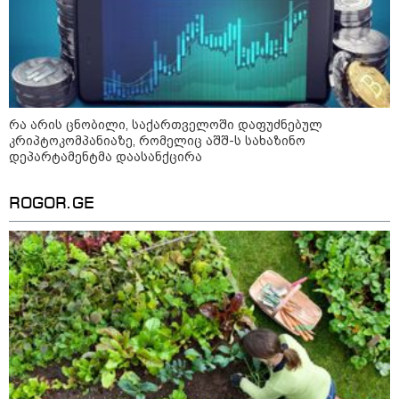
რა არის ცნობილი, საქართველოში დაფუძნებულ
კრიპტოკომპანიაზე, რომელიც აშშ-ს სახაზინო
დეპარტამენტმა დაასანქცირა
ROGOR.GE
კატეგორიები
დღის ზოგადი
9
ასტროლოგიური
პროგნოზი
აგვისტო