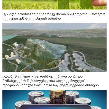
09:12 / 05-08-2026
14 გარდაცვლილი, 22
დაშავებული, მასშტაბური
ხანძარი - რუსეთმა კიევზე
„გაჩნდა მოთხოვნა სააგარაკე მიწის ნაკვეთებზე“ - როგორ
იერიში ბალისტიკური
იცვლება უძრავი ქონების ბაზარი
რაკეტებით მიიტანა
14:13 / 04-08-2026
მორიგი თავდასხმა რუსეთში,
ნავთობგადამამუშავებელ
ქარხანაზე - რა დეტალებია
ცნობილი
კატეგორიის ყველა სიახლე
„გადავწყვიტეთ, უკვე დასრულებული სივრცის
მონახულების შესაძლებლობა ახლავე მოგცეთ“ -
თბილისის ახალი ზოოპარკი სატესტო რეჟიმში იხსნება