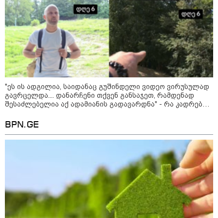
ოკუპირებულ აფხაზეთში საწვავის
დეფიციტია, კილომეტრიანი რიგები და
შეზღუდვა საწვავის ჩასხმაზე - რა
ინფორმაციას აქვეყნებს "დემოკრატიის
კვლევის ინსტიტუტი“
14:23 / 05-08-2026
"ეს ის ადგილია, საიდანაც გუშინდელი ვიდეო ვირუსულად
ევროპელმა და რუსმა ყოფილმა
მაღალჩინოსნებმა უკრაინაში
გავრცელდა.... დანარჩენი თქვენ განსაჯეთ, რამდენად
ომთან დაკავშირებით
შესაძლებელია აქ ადამიანის გადავარდნა" - რა კადრებს
მოლაპარაკებები გამართეს - რა
აქვეყნებს კობა ახალაძე მლეთიდან, სადაც 12 წლის წინ
არის ცნობილი შეხვედრაზე
გურამ დადიანიძე გაუჩინარდა?
BPN.GE
09:55 / 05-08-2026
მორიგი თავდასხმა Wildberries-
ის საწყობზე - დრონებით
თავდასხმის შემდეგ, ტულას
ოლქში მდებარე საწყობში
ხანძარია