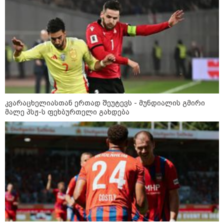
არშემდგარი ქორწინება 15 წლით უფროს
ქართველთან - ალინა კაბაევას
საიდუმლო ცხოვრება: როგორ
გამოიყურებოდა ის პლასტიკურ
ოპერაციებამდე
14:20 / 08-08-2026
"ქალაქი დავთმე, მაგრამ
ქალურობა - არა. ვერ იჯერებენ
კვარაცხელიასთან ერთად შეუტევს - მუნდიალის გმირი
ფერმერი თუ ვარ" - როგორ
მალე პსჟ-ს ფეხბურთელი გახდება
ცხოვრობს ახალგაზრდა ქალი,
რომელიც ქალაქიდან სოფლად
გადავიდა და ფერმერი გახდა
09:36 / 08-08-2026
"ბავშვობიდან ასე ვარ..
ფანატიკურად ვარ შეყვარებული
საქართველოზე" - გაიცანით
მარტინ გუიმჯიანი, ქართულ
ენასა და საქართველოზე
შეყვარებული სომეხი ბიჭი