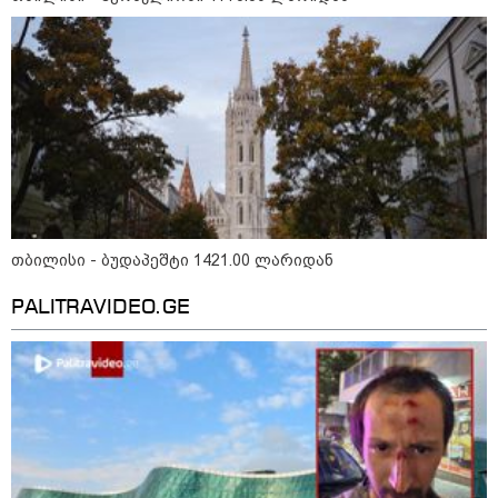
„გაჩნდა მოთხოვნა სააგარაკე
მიწის ნაკვეთებზე“ - როგორ
იცვლება უძრავი ქონების ბაზარი
„გადავწყვიტეთ, უკვე
დასრულებული სივრცის
თბილისი - ბუდაპეშტი 1421.00 ლარიდან
მონახულების შესაძლებლობა
ახლავე მოგცეთ“ - თბილისის
ახალი ზოოპარკი სატესტო
PALITRAVIDEO.GE
რეჟიმში იხსნება
რა არის ცნობილი,
საქართველოში დაფუძნებულ
კრიპტოკომპანიაზე, რომელიც
აშშ-ს სახაზინო დეპარტამენტმა
დაასანქცირა