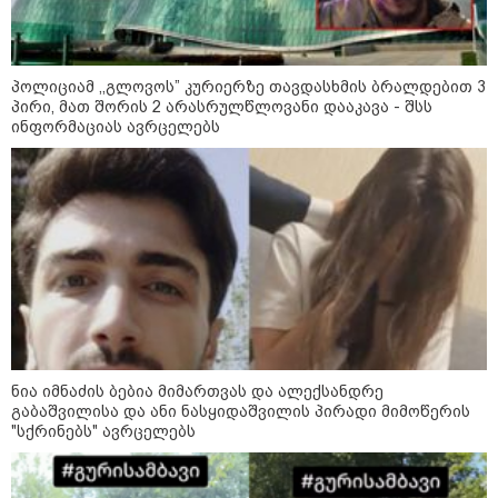
კონფლიქტები
პოლიციამ ,,გლოვოს” კურიერზე თავდასხმის ბრალდებით 3
პირი, მათ შორის 2 არასრულწლოვანი დააკავა - შსს
ინფორმაციას ავრცელებს
ნია იმნაძის ბებია მიმართვას და ალექსანდრე
გაბაშვილისა და ანი ნასყიდაშვილის პირადი მიმოწერის
"სქრინებს" ავრცელებს
12:46 / 07-08-2026