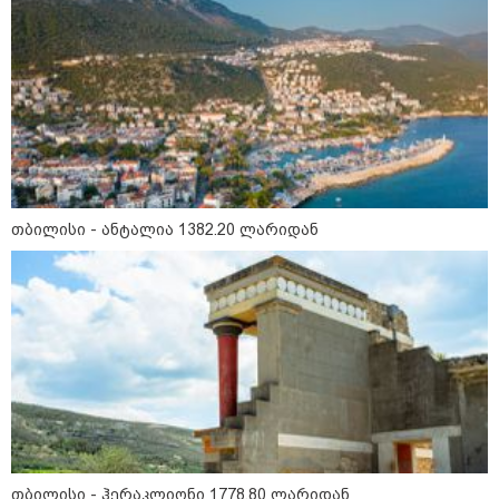
"კოალიცია ცვლილებისთვის"
16:33 / 08-08-2026
"გიორგი ბარამიძემ რაღაც
არასწორად ჩამოაყალიბა,
მაგრამ ნამდვილად არ
ეკუთვნის წიხლი ივანიშვილის
ღალატზე დაფუძნებული
დიქტატურის მსახურებისგან" -
თბილისი - ანტალია 1382.20 ლარიდან
მიხეილ სააკაშვილი
16:22 / 08-08-2026
"აი, ეს არის სამშობლოს
ღალატი" - როგორ ეხმაურება
ნიკა გვარამია აგვისტოს ომთან
დაკავშირებით ირაკლი
კობახიძის განცხადებას?
კატეგორიის ყველა სიახლე
თბილისი - ჰერაკლიონი 1778.80 ლარიდან