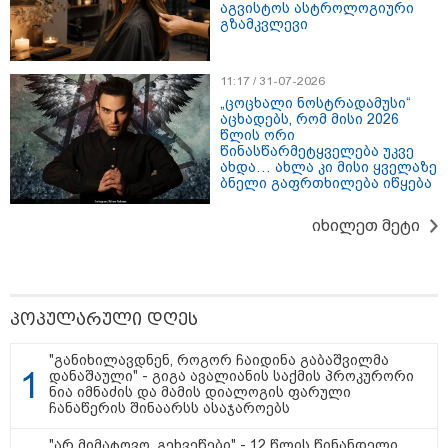
აგვისტოს ასტროლოგიური
"ეს ის ადგილია, საიდანაც
გზამკვლევი
გუშინდელი ვიდეო ვირუსულად
გავრცელდა.... დანარჩენი თქვენ
განსაჯეთ, რამდენად
11:17 / 31-07-2026
შესაძლებელია აქ ადამიანის
„ცოცხალი ნოსტრადამუსი“
გადავარდნა" - რა კადრებს
აცხადებს, რომ მისი 2026
აქვეყნებს კობა ახალაძე
წლის ორი
მლეთიდან, სადაც 12 წლის წინ
წინასწარმეტყველება უკვე
გურამ დადიანიძე გაუჩინარდა?
ახდა… ახლა კი მისი ყველაზე
ბნელი გაფრთხილება იწყება
პოლიტიკა
იხილეთ მეტი
პოპულარული დღეს
"განიხილავდნენ, როგორ ჩაიდინა გაბაშვილმა
დანაშაული" - გიგა ავალიანის საქმის პროკურორი
ნია იმნაძის და მამის დიალოგის ფარული
ჩანაწერის შინაარსს ასაჯაროებს
"არ მიმატოვო, გეხვეწები" - 12 წლის წინანდელი