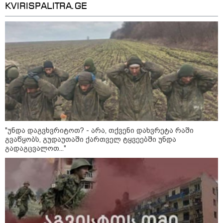
კურიერზე ჯგუფურად ძალადობის
KVIRISPALITRA.GE
ბრალდებით 3 პირი, მათ შორის 2
არასრულწლოვანი დააკავა -
კიდევ 2 პირის დაკავების მიზნით
კი შესაბამისი ღონისძიებები
ტარდება
სებ - აშშ-ის სახაზინო
დეპარტამენტის მიერ
სანქცირებული პირი არ
წარმოადგენს საქართველოს
ეროვნული ბანკის რეგულირებულ
სუბიექტს
რუსებმა ხარკოვს და ოდესას
დაარტყეს, არიან დაღუპულები და
დაშავებულები
"უნდა დაგვხვრიტოთ? - არა, თქვენი დახვრეტა რაში
გვაწყობს, გუდაუთაში ქართველ ტყვეებში უნდა
გადაგცვალოთ..."
გარემოს ეროვნული სააგენტოს
ინფორმაციით, 9-11 აგვისტოს
საქართველოში მოსალოდნელია
დროგამოშვებით წვიმა