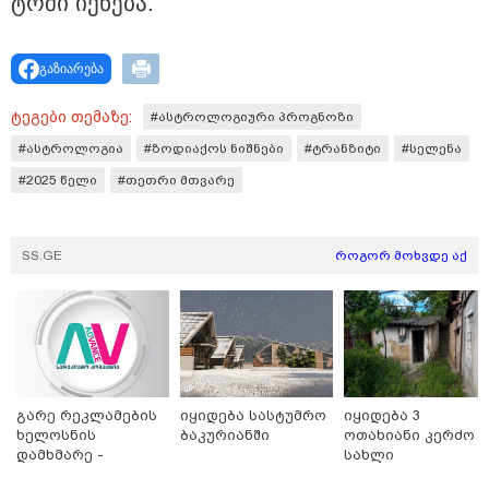
ტრში იქ­ნე­ბა.
"ვერასდროს ვიფიქრებდი, რომ
ჩვენი ცხოვრება შენთან ერთად
ასეთ არარომანტიკულ ფაზაში
გაზიარება
შევიდოდა" - თეონა კონტრიძე
ქორწინებიდან 18 წლის თავზე
ქმარს ემოციურ "პოსტს" უძღვნის
ტეგები თემაზე:
#ასტროლოგიური პროგნოზი
#ასტროლოგია
#ზოდიაქოს ნიშნები
#ტრანზიტი
#სელენა
09:25 / 09-08-2026
შეკვეთილის სანაპიროზე ზღვამ
#2025 წელი
#თეთრი მთვარე
უპილოტო საფრენი აპარატის
ფრაგმენტი გამორიყა
SS.GE
როგორ მოხვდე აქ
08:54 / 09-08-2026
“დიახ, ომი დაიწყო რუსეთმა და
წერტილი!” - ვახტანგ კაპანაძე
გარე რეკლამების
იყიდება სასტუმრო
იყიდება 3
ხელოსნის
ბაკურიანში
ოთახიანი კერძო
დამხმარე -
სახლი
რუსთავი
ნაძალადევში
22:29 / 08-08-2026