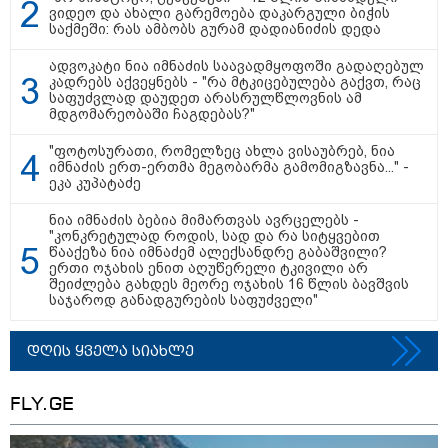
ვიდეო და ახალი გარემოება დაკარგული ბიჭის
საქმეში: რას ამბობს გურამ დადიანიძის დედა
ადვოკატი ნია იმნაძის საავადმყოფოში გადაღებულ
კადრებს აქვეყნებს - "რა მტკიცებულება გაქვთ, რაც
საფუძვლად დაუდეთ არასრულწლოვნის ამ
მდგომარეობაში ჩაგდებას?"
12:34 / 08-08-2026
"ფოტოსურათი, რომელზეც ახლა ვისაუბრებ, ნია
რას აცხადებს ირაკლი კობახიძე
იმნაძის ერთ-ერთმა მეგობარმა გამომიგზავნა..." -
ელექტროენერგიის რამდენჯერმე
ეკა კუპატაძე
გათიშვასთან დაკავშირებით?
ნია იმნაძის ბებია მიმართვას ავრცელებს -
"კონკრეტულად როდის, სად და რა სიტყვებით
წააქეზა ნია იმნაძემ ალექსანდრე გაბაშვილი?
19:32 / 08-08-2026
ერთი ოჯახის ენით აღუწერელი ტკივილი არ
"სიმბოლურია, რომ კობახიძის
შეიძლება გახდეს მეორე ოჯახის 16 წლის ბავშვის
მოღალატეობრივი განცხადება
საჯაროდ განადგურების საფუძველი"
საქართველოს
თავისუფლებისთვის შეწირული
გმირების მემორიალზე
დღის ყველა სიახლე
გაკეთდა" - "ნაციონალური
მოძრაობა"
FLY.GE
19:03 / 08-08-2026
"მკაცრად ვგმობთ ირაკლი
კობახიძის განცხადებას" -