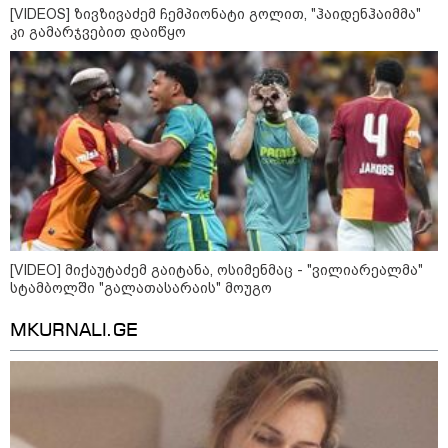
[VIDEOS] ზივზივაძემ ჩემპიონატი გოლით, "ჰაიდენჰაიმმა"
23:15 / 07-08-2026
კი გამარჯვებით დაიწყო
ამოუცნობი ანომალიური
მოვლენები - ტრამპის
ადმინისტრაციამ “UFO”- ს
ფაილების მორიგი პაკეტი
გამოაქვეყნა
22:30 / 07-08-2026
ინტერნეტში ამაღელვებელი
კადრები ვრცელდება - როგორ
გადაარჩინა 56 წლის კაცმა
ბავშვები აბობოქრებულ ზღვაში
დახრჩობას
[VIDEO] მიქაუტაძემ გაიტანა, ოსიმენმაც - "ვილიარეალმა"
სტამბოლში "გალათასარაის" მოუგო
კატეგორიის ყველა სიახლე
MKURNALI.GE