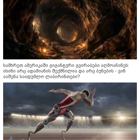
სამოქალაქო საზოგადოების
წარმომადგენლები 2008 წლის
რუსეთ-საქართველოს აგვისტოს
ომის 18 წლისთავთან
დაკავშირებით ერთობლივ
განცხადებას ავრცელებენ
ირაკლი მელაშვილი - როგორც კი
ოპოზიციამ რეგიონებში გასვლა
დაიწყო, „ოცნებამ“ რეგიონებზე
გადაიტანა სიმძიმის ცენტრი,
სამხრეთ ამერიკაში გიგანტური გვირაბები აღმოაჩინეს:
მდინარაძეს პოლიტიკური ფუნქცია
ისინი არც ადამიანის შექმნილია და არც ბუნების - ვინ
ექნება: არჩევნებისთვის
მოამზადოს საქართველო - მათი
ააშენა საიდუმლო ლაბირინთები?
ამოცანაა, მაქსიმალური
უზრუნველყოფა ოპოზიციის
დასაქსაქსად
საზოგადოება