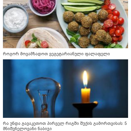
16:02 / 03-08-2026
"15 წლის წინ ჩადენილი
დანაშაული, 5-ჯერ შეცვლილი
მოსამართლე, 4-ჯერ თავიდან
დაწყებული საქმე... მადლობა
პროკურატურას, მათ გარეშე ეს
შედეგი არ დადგებოდა" - ქეთა
ხარძიანი
კატეგორიის ყველა სიახლე
როგორ მოვამზადოთ ვეგეტარიანული ფალაფელი
ყველაზე კარგი/ცუდი ქვეყნები
ემიგრანტებისთვის 2026 წელს
2026 წლის ყველაზე გაყიდვადი
ავტომობილები - Focus2Move-ის
რა უნდა გავაკეთოთ პირველ რიგში შუქის გამორთვისას: 5
რეიტინგი
მნიშვნელოვანი ნაბიჯი