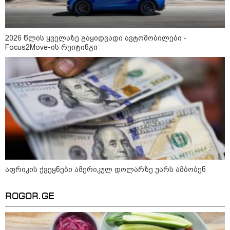
09:33 / 05-08-2026
"მამის მიერ ცოტნესთვის
დატოვებულ სახლში
თვითნებურად ცხოვრობს
2026 წლის ყველაზე გაყიდვადი ავტომობილები -
ადამიანი, რომელიც ზვიადის
Focus2Move-ის რეიტინგი
ანდერძში ერთი სიტყვითაც კი
არ არის მოხსენიებული" - ანა
ჯაბაური
09:32 / 05-08-2026
"4 დღე უწყლოდ და უპუროდ
გაატარეს, მათ სიცოცხლე
დავუბრუნეთ" - ქართველი
მეზღვაური წერს, რომ 36
მიგრანტი, მათ შორის, ორსული
გოგონა გადაარჩინა
12:20 / 04-08-2026
"როცა კანონიკიდან
აფრიკის ქვეყნები ამერიკულ დოლარზე უარს ამბობენ
გამომდინარე, მართებულად
მიგვაჩნია, რომ ადამიანის
გასვენება ტაძრიდან არ მოხდეს,
ROGOR.GE
ეს მგლოვიარეს ისეთი
სიყვარულითა უნდა ავუხსნათ,
რომ შფოთვა არ დაიბადოს" -
დედა სიდონია