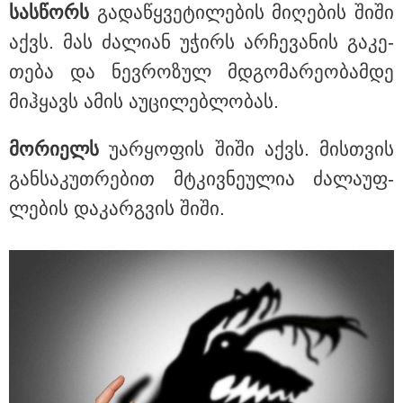
სას­წორს
გა­და­წყვე­ტი­ლე­ბის მი­ღე­ბის შიში
აქვს. მას ძა­ლი­ან უჭირს არ­ჩე­ვა­ნის გა­კე­
თე­ბა და ნევ­რო­ზულ მდგო­მა­რე­ო­ბამ­დე
მიჰ­ყავს ამის აუ­ცი­ლებ­ლო­ბას.
მო­რი­ელს
უარ­ყო­ფის შიში აქვს. მის­თვის
გან­სა­კუთ­რე­ბით მტკივ­ნე­უ­ლია ძა­ლა­უფ­
ლე­ბის და­კარ­გვის შიში.
15:49 / 06-08-2026
შეიძინე ალდაგის სამოგზაურო დაზღვევა და მიიღე
გაორმაგებული ინტერნეტი