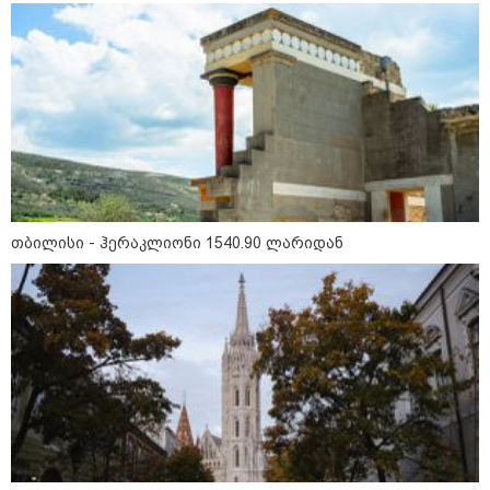
15:54 / 06-08-2026
"ბრალი არის აბურდული -
სამწუხაროა, რომ სრულიად
უდანაშაულო ბავშვის ცხოვრება
დაანგრიეს"- გიგა ავალიანის
საქმეზე დაკავებული ანასტასია
ბერუაშვილის ადვოკატი
კატეგორიის ყველა სიახლე
თბილისი - ჰერაკლიონი 1540.90 ლარიდან
მკითხველის რჩევით