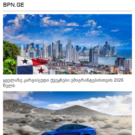
BPN.GE
ყველაზე კარგი/ცუდი ქვეყნები ემიგრანტებისთვის 2026
10:58 / 06-08-2026
წელს
"დადგება დრო და თქვენი დღევანდელი
"პოსტაობა" საკუთარ თავთან
შეგარცხვენთ... თქვენი შეცდომა არის
დანაშაულის ტოლფასი" - ეკა კუპატაძე
ნანუკა ჟორჟოლიანს