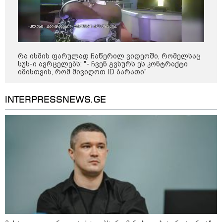
რა ისმის ფარულად ჩაწერილ ვიდეოში, რომელსაც
სუს-ი ავრცელებს: "- ჩვენ გვსურს ეს კონტრაქტი
იმისთვის, რომ მივიღოთ ID ბარათი"
14:14 / 06-08-2026
INTERPRESSNEWS.GE
"მეც ერთ-ერთი მათგანი ვიყავი, ვინც
ლიფტში გაიჭედა" - ლევან მახაშვილი
16:37 / 06-08-2026
"აბსოლუტურად ყალბი
შინაარსი იქმნება სოციალურ
მედიაში, არარსებული
ადამიანები, საუბრობენ,
თითქოს საქართველოში
უარყოფითი გარემოა რუსი
ტურისტებისთვის" - პრემიერი
16:14 / 06-08-2026