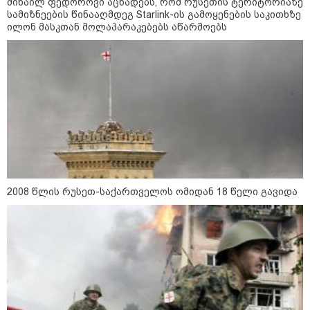
მიხაილ ფედოროვი აცხადებს, რომ რუსეთის ტერიტორიაზე
"დღეს ვიმგზავრეთ
სამიზნეების წინააღმდეგ Starlink-ის გამოყენების საკითხზე
მატარებლით, რომელიც ახალი
სიჩქარით მოძრაობს, მანამდე
ილონ მასკთან მოლაპარაკებებს აწარმოებს
ბათუმამდე მგზავრობის დრო
იყო 5,5 საათი და ახლა არის 4
საათამდე შემცირებული" -
ირაკლი კობახიძე
15:17 / 06-08-2026
შემოსავლების სამსახურში
აზერბაიჯანული მედიის მიერ
გავრცელებულ ინფორმაციას
პასუხობენ
2008 წლის რუსეთ-საქართველოს ომიდან 18 წელი გავიდა
13:39 / 06-08-2026
ბაქომ საქართველოს საგარეო
უწყებას დიპლომატური ნოტა
გაუგზავნა - მიზეზი
აზერბაიჯანული სანომრე ნიშნის
მქონე სატვირთოების
საზღვარზე შეფერხებაა:
დეტალები
კატეგორიის ყველა სიახლე