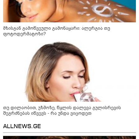
მსოფლიო ომის დროინდელი
ასობით ჭურვი აღმოაჩინეს -
"რიგრიგობით
ფეთქდებოდნენ..."
მზისგან გამოწვეული გამონაყარი: ალერგია თუ
კატეგორიის ყველა სიახლე
ფოტოდერმატოზი?
მიხაილ ფედოროვი აცხადებს, რომ
რუსეთის ტერიტორიაზე
სამიზნეების წინააღმდეგ Starlink-
ის გამოყენების საკითხზე ილონ
მასკთან მოლაპარაკებებს
აწარმოებს
თუ დილაობით, უზმოზე, წყლის დალევა გულისრევის
2008 წლის რუსეთ-საქართველოს
შეგრძნებას იწვევს - რა უნდა ვიცოდეთ
ომიდან 18 წელი გავიდა
ALLNEWS.GE