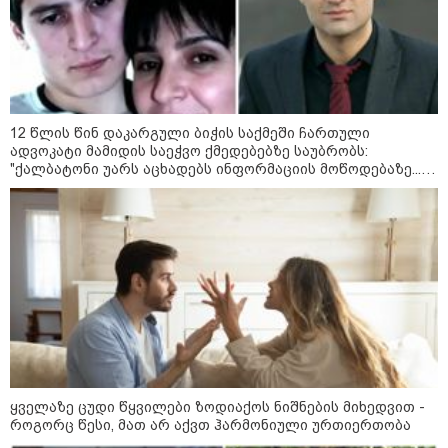
არჩევანის გაკეთება მოუწევს...
„ორ სკამზე ჯდომის“
შესაძლებლობა შეიძლება
დასრულდეს“ - მირიან
მირიანაშვილის ანალიზი
ჯარისკაცი, რომელიც 29 წელი
იბრძოდა, რადგან ომის
12 წლის წინ დაკარგული ბიჭის საქმეში ჩართული
დამთავრების არ სჯეროდა...
ადვოკატი მამიდის საეჭვო ქმედებებზე საუბრობს:
"ქალბატონი უარს აცხადებს ინფორმაციის მოწოდებაზე...
წლობით მიმდინარეობდა საქმის ჩაფარცხვის ოპერაცია"
მეცნიერება
ყველაზე ცუდი წყვილები ზოდიაქოს ნიშნების მიხედვით -
როგორც წესი, მათ არ აქვთ ჰარმონიული ურთიერთობა