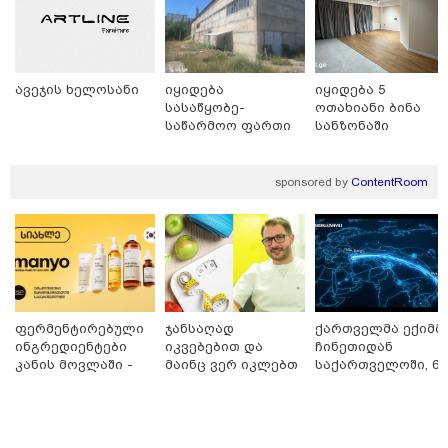
Faceამბები
ავეჯის ხელოსანი
იყიდება
იყიდება 5
სასაწყობე-
ოთახიანი ბინა
საწარმოო ფართი
სანზონაში
ფონიჭალაში
sponsored by
ContentRoom
ფერმენტირებული
ჯანსაღად
ქართველმა ექიმმ
ინგრედიენტები
იკვებებით და
ჩინეთიდან
კანის მოვლაში -
მაინც ვერ იკლებთ
საქართველოში, 6
კორეული
წონაში? - ლაშა
000 კილომეტრის
ინოვაციური
უჩავა მთავარ
დაშორებით,
10:58 / 06-08-2026
ბრენდი Manyo
მიზეზებზე
ტელერობოტული
საქართველოშია
საუბრობს
ოპერაცია ჩაატარ