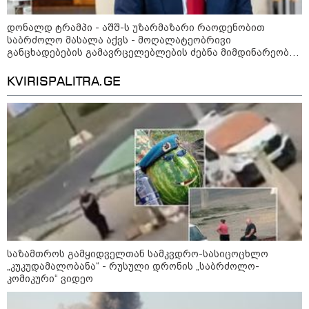
დონალდ ტრამპი - აშშ-ს უზარმაზარი რაოდენობით
საბრძოლო მასალა აქვს - მოღალატეობრივი
განცხადებების გამავრცელებლების ძებნა მიმდინარეობს,
მათთვის ხანგრძლივ პატიმრობას მოვითხოვთ
KVIRISPALITRA.GE
08:59 / 06-08-2026
საზამთროს გამყიდველთან სამკვდრო-სასიცოცხლო
„კუკუდამალობანა“ - რუსული დრონის „საბრძოლო-
"კი, ასეთი პროცედურით უნდა
კომიკური“ ვიდეო
დაეკავებინათ, არასრულწლოვანის
შემთხვევაშიც, უფრო მსუბუქი ვარიანტი