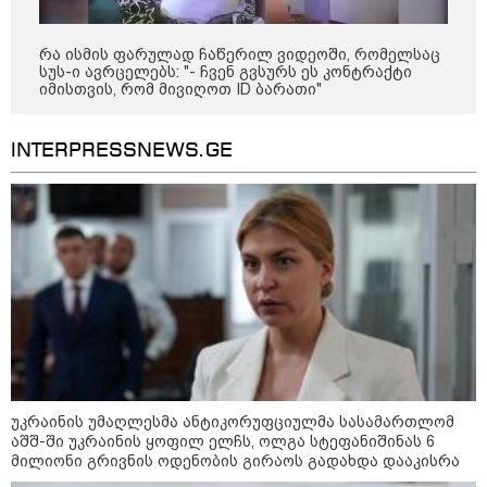
რა ისმის ფარულად ჩაწერილ ვიდეოში, რომელსაც
კატეგორიები
სუს-ი ავრცელებს: "- ჩვენ გვსურს ეს კონტრაქტი
იმისთვის, რომ მივიღოთ ID ბარათი"
INTERPRESSNEWS.GE
დღის ზოგადი
6
ასტროლოგიური
პროგნოზი
აგვისტო
მოიმატებს მოტივაცია და აქტიური მოქმედების სურვილი.
კარგი დროა იმ საქმეების წამოსაწყებად, რომლებიც დიდ
ძალისხმევასა და ინიციატივას მოითხოვს. თავდაჯერებულობა
და პოზიტიური განწყობა დაგეხმარებათ, რომ დასახულ
მიზნებს ეტაპობრივად მიაღწიოთ.
უკრაინის უმაღლესმა ანტიკორუფციულმა სასამართლომ
აშშ-ში უკრაინის ყოფილ ელჩს, ოლგა სტეფანიშინას 6
მილიონი გრივნის ოდენობის გირაოს გადახდა დააკისრა