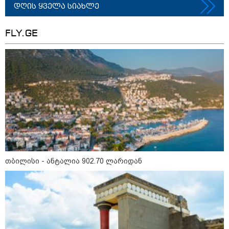
დიდ პა­ტი­ვის­ცე­მას" - ეკა კუპატაძე
დღის ყველა სიახლე
ნანუკა ჟორჟოლიანს
"დღეს ლანას პანაშვიდზე
FLY.GE
ვიყავით. ლანას დედამ გვთხოვა,
გვეთქვა" - რას წერს
არქიმანდრიტი ილია თოლორაია
სოციალურ ქსელში?
ცნობილია რა მუხლით დააკავეს
ნია იმნაძე - ამ დრომდე ის
კლინიკაშია: რას ამბობს ექიმი
"მანიაკებო, დამპლებო, შენ არ იცი
რომ ნია არაფერშუაში არაა?!" -
თბილისი - ანტალია 902.70 ლარიდან
გიგა ავალიანის საქმეზე ნია
იმნაძეს აკავებენ