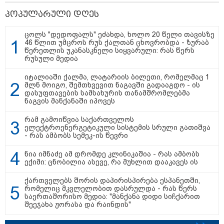
პოპულარული დღეს
ცოლს "დედოფალს" ეძახდა, ხოლო 20 წელი თავისზე
46 წლით უმცროს რუს ქალთან ცხოვრობდა - ზურაბ
წერეთლის უკანასკნელი სიყვარული: რას წერს
რუსული მედია
იტალიაში ქალმა, ლატარიის ბილეთი, რომელმაც 1
11:28 / 06-08-2026
11:16 / 06-08-2026
11:08 / 06-08
მლნ მოიგო, შემთხვევით ნაგავში გადააგდო - ის
"მასშტაბური
ცნობილი ხდება, რომ
"დააკავეს
დასუფთავების სამსახურის თანამშრომლებმა
სამუშაოების შედეგად,
მოსკოვში, რესტორანში
არასრულწ
ნაგვის მანქანაში იპოვეს
რკინიგზის
მომხდარ აფეთქებას
რომელმა
მომხმარებლები
რუსი გენერალი
სოცქსელე
რამ გამოიწვია საქართველოს
შეძლებენ, რომ
ემსხვერპლა - კურიერის
ჩამოტვი
ელექტროენერგეტიკული სისტემის სრული გათიშვა
თბილისიდან ბათუმში 4
მიერ მიტანილი
არასრულ
- რას ამბობს სემეკ-ის წევრი
საათში იმგზავრონ" -
"საჩუქარი" და
ფოტოები 
ეკონომიკის მინისტრის
ჩაშლილი წვეულება:
მიანიჭა
მოადგილე
ახალი დეტალები
პორნოგრ
ნია იმნაძე ამ დრომდე კლინიკაშია - რას ამბობს
იერსახე დ
ექიმი: ცნობილია ასევე, რა მუხლით დააკავეს ის
გაავრცელა
ქართველებს შორის დაპირისპირება ესპანეთში,
რომელიც მკვლელობით დასრულდა - რას წერს
"თქვენი შეცდომა არის
საერთაშორისო მედია: "მანქანა დიდი სიჩქარით
დანაშაულის ტოლფასი, რომ­ლის
შეეჯახა ჟორასა და რაინდის"
გა­მოს­წო­რე­ბაც შე­უძ­ლე­ბე­ლია, ვა­
დას­ტუ­რებ წარ­სულ­ში თქვენ­და­მი