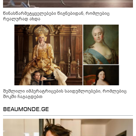
"ომი, რომელსაც მთელი
წინასწარმეტყველებები წიგნებიდან, რომლებიც
მსოფლიოს შთანთქმა შეუძლია:
რეალურად ახდა
დონალდ ტრამპმა აღარ იცის,
როგორ მოიქცეს" -The New York
Times
კიევი ისევ სასტიკად დაიბომბა -
ამდენი ბალისტიკური რაკეტა
მსოფლიოს არც ერთი ქალაქისკენ
არ გაუშვიათ: პუტინის ახალი
ანტირეკორდი
შტურმი ტვინზე და პოლიტიკური
პოლარიზაციის მეტასტაზები: რა
შეშლილი იმპერატრიცების საიდუმლოებები, რომლებიც
ემართება ადამიანის ფსიქიკას,
შოკში ჩაგაგდებთ
როდესაც მედიიდან და
სოცქსელებიდან მუდმივად
BEAUMONDE.GE
ლანძღვა-გინება ესმის?! -
ფსიქოლოგ ზურა მხეიძის ანალიზი