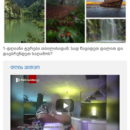
სექტემბრიდან დაიწყება და
იქნება როგორც საცალო, ასევე
ონლაინ გაყიდვის რეჟიმი" -
გივი მიქანაძე
კატეგორიის ყველა სიახლე
1-დღიანი ტურები თბილისიდან: სად წავიდეთ დილით და
დავბრუნდეთ საღამოს?
დღის ვიდეო