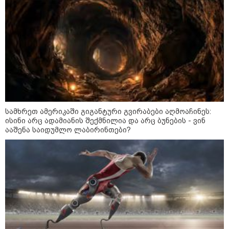
მანიპულატორები.. ჩემთვის ნია
იმნაძე მკვლელია" - ეკა
კუპატაძე
23:03 / 05-08-2026
"ნია იმნაძის დედას
რეანიმაციაში
ზეწარგადაფარებული შვილი არ
უნახავს" - გიგა ავალიანის
დედის პირველი კომენტარი ნია
იმნაძის დაკავებაზე
სამხრეთ ამერიკაში გიგანტური გვირაბები აღმოაჩინეს:
კატეგორიის ყველა სიახლე
ისინი არც ადამიანის შექმნილია და არც ბუნების - ვინ
ააშენა საიდუმლო ლაბირინთები?
საზამთროს გამყიდველთან
სამკვდრო-სასიცოცხლო
„კუკუდამალობანა“ - რუსული
დრონის „საბრძოლო-კომიკური“
ვიდეო