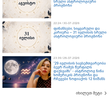
სრული ასტროლოგიური
"როცა კანონიკიდან
პროგნოზი
გამომდინარე, მართებულად
მიგვაჩნია, რომ ადამიანის
გასვენება ტაძრიდან არ მოხდეს,
ეს მგლოვიარეს ისეთი
სიყვარულითა უნდა ავუხსნათ,
22:24 / 30-07-2026
რომ შფოთვა არ დაიბადოს" -
ფინანსები, სიყვარული და
დედა სიდონია
კარიერა – 31 ივლისის სრული
16:02 / 03-08-2026
ასტროლოგიური პროგნოზი
"15 წლის წინ ჩადენილი
დანაშაული, 5-ჯერ შეცვლილი
მოსამართლე, 4-ჯერ თავიდან
დაწყებული საქმე... მადლობა
პროკურატურას, მათ გარეშე ეს
23:39 / 28-07-2026
შედეგი არ დადგებოდა" - ქეთა
ხარძიანი
“29 ივლისის სავსემთვარეობა
ბევრ რამეს წერტილს
კატეგორიის ყველა სიახლე
დაუსვამს“ - ასტროლოგ ნინა
ხომერიკის პროგნოზი და
რჩევები ზოდიაქოს 12 ნიშანს
მკითხველის რჩევით
იხილეთ მეტი