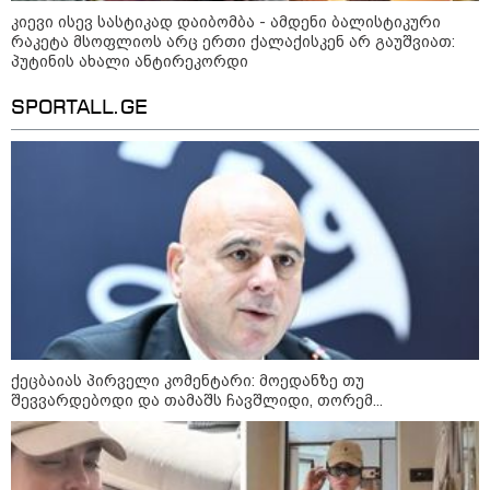
აკავებენ ანასტასია
ბერუაშვილსაც
კიევი ისევ სასტიკად დაიბომბა - ამდენი ბალისტიკური
რაკეტა მსოფლიოს არც ერთი ქალაქისკენ არ გაუშვიათ:
პუტინის ახალი ანტირეკორდი
SPORTALL.GE
22:20 / 05-08-2026
ადვოკატის ინფორმაციით, გიგა
ავალიანის საქმეზე ნია იმნაძეს
აკავებენ
კატეგორიის ყველა სიახლე
ქეცბაიას პირველი კომენტარი: მოედანზე თუ
შევვარდებოდი და თამაშს ჩავშლიდი, თორემ...
უკრაინის უმაღლესმა
ანტიკორუფციულმა სასამართლომ
აშშ-ში უკრაინის ყოფილ ელჩს,