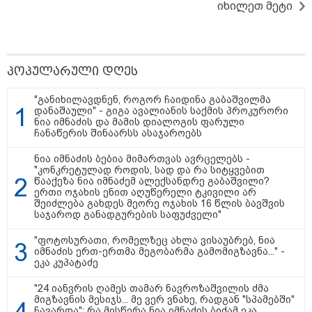
იხილეთ მეტი
პოპულარული დღეს
"განიხილავდნენ, როგორ ჩაიდინა გაბაშვილმა
15:49 / 06-08-2026
დანაშაული" - გიგა ავალიანის საქმის პროკურორი
შეიძინე ალდაგის სამოგზაურო დაზღვევა და
ნია იმნაძის და მამის დიალოგის ფარული
მიიღე გაორმაგებული ინტერნეტი
ჩანაწერის შინაარსს ასაჯაროებს
ნია იმნაძის ბებია მიმართვას ავრცელებს -
"კონკრეტულად როდის, სად და რა სიტყვებით
საზოგადოება
წააქეზა ნია იმნაძემ ალექსანდრე გაბაშვილი?
ერთი ოჯახის ენით აღუწერელი ტკივილი არ
შეიძლება გახდეს მეორე ოჯახის 16 წლის ბავშვის
საჯაროდ განადგურების საფუძველი"
"ფოტოსურათი, რომელზეც ახლა ვისაუბრებ, ნია
იმნაძის ერთ-ერთმა მეგობარმა გამომიგზავნა..." -
ეკა კუპატაძე
"24 იანვრის ღამეს თამარ ნავროზაშვილის ძმა
მიგზავნის მესიჯს... მე ვერ ვნახე, რადგან "სპამებში"
ჩავარდა": რა მისწერა ნია იმნაძის ბიძამ ეკა