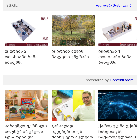
კადრებს აქვეყნებს თათია
SS.GE
როგორ მოხვდე აქ
ნიკოლაშვილი?
12:18 / 08-08-2026
"რუსეთმა განახორციელა
საქართველოს ტერიტორიების
20%-ის ოკუპაცია და
სააკაშვილის, მისი რეჟიმის
ღალატი ვერანაირად ვერ
იყიდება 2
იყიდება მიწის
იყიდება 1
გადაფარავს ამ დანაშაულს" -
ოთახიანი ბინა
ნაკვეთი უწერაში
ოთახიანი ბინა
ირაკლი კობახიძე
ბათუმში
ბათუმში
13:16 / 08-08-2026
"ძალიან ბევრ ინფორმაციას
ვიღებთ ხალხისგან" - რას წერს
sponsored by
ContentRoom
ადვოკატი ტარიელ კაკაბაძე
საბავშვო ჟურნალი,
ჯანსაღად
ქართველმა ექიმმ
ილუსტრირებული
იკვებებით და
ჩინეთიდან
თბილისი - ანტალია 826.90
ზღაპრები და
მაინც ვერ იკლებთ
საქართველოში, 6