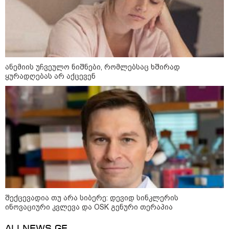
დაარტყეს, არიან დაღუპულები
და დაშავებულები - რა
ინფორმაციას ავრცელებს
ხარკოვის მერი?
10:02 / 09-08-2026
ანემიის უჩვეულო ნიშნები, რომლებსაც ხშირად
"ქართული ოცნება” ხელს
ყურადღებას არ აქცევენ
უწყობს ირანული
ტერორისტული ქსელების
უკანონო გაფართოებას, თუმცა
მაინც ამერიკას უყენებს
მოთხოვნებს?" - ჯო უილსონი
კატეგორიის ყველა სიახლე
შექცევადია თუ არა სიბერე: დევიდ სინკლერის
ინოვაციური კვლევა და OSK გენური თერაპია
ოკუპირებული ცხინვალის ე.წ.
საგარეო უწყება - საქართველოს
პოლიტიკურმა ხელმძღვანელობამ,
ALLNEWS.GE