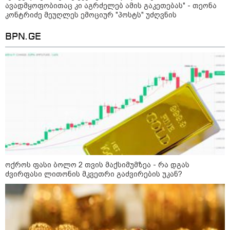
პოლიციამ ,,გლოვოს” კურიერზე
ავადმყოფობითაც კი აგრძელებ ამის გაკეთებას" - თეონა
თავდასხმის ბრალდებით 3 პირი,
კონტრიძე მეუღლეს ემოციურ "პოსტს" უძღვნის
მათ შორის 2 არასრულწლოვანი
დააკავა - შსს ინფორმაციას
ავრცელებს
BPN.GE
პოლიტიკა
ოქროს ფასი ბოლო 2 თვის მაქსიმუმზეა - რა დგას
ძვირფასი ლითონის მკვეთრი გაძვირების უკან?