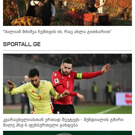
აგვისტო აგარაკზე: ეს 5 საქმე
უნდა მოასწროთ შემოდგომის
"ძალიან მძიმეა ჩემთვის ის, რაც ახლა გითხარით“
დადგომამდე
SPORTALL.GE
ფული ამ ზოდიაქოს ნიშნების
ხელში აღმოჩნდება: ვინ
გამდიდრდება?
როგორ ჩავიცვათ 40 წლის
შემდეგ: მილიონერების
სტილისტის 8 ოქროს წესი და
აუცილებელი სამოსი
კვარაცხელიასთან ერთად შეუტევს - მუნდიალის გმირი
მალე პსჟ-ს ფეხბურთელი გახდება