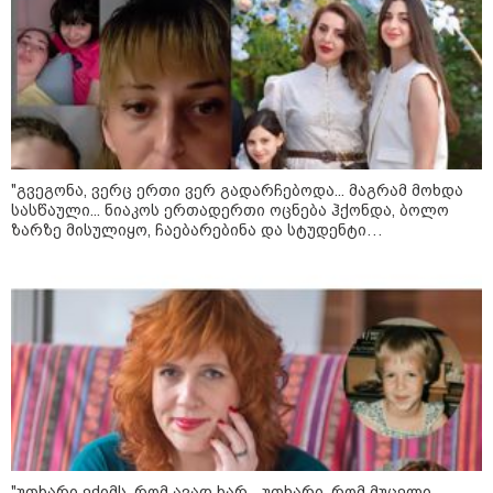
"გონებაში ვალაგებდი, ეს ამბავი
პირველად ვისთვის მეთქვა, ვის
უნდა ჩავექოლე“
"გვეგონა, ვერც ერთი ვერ გადარჩებოდა... მაგრამ მოხდა
სასწაული... ნიაკოს ერთადერთი ოცნება ჰქონდა, ბოლო
ზარზე მისულიყო, ჩაებარებინა და სტუდენტი
"ძალიან მძიმეა ჩემთვის ის, რაც
გამხდარიყო..." - ერთ წამში შეცვლილი ცხოვრება და
ახლა გითხარით“
დედა, რომელიც შვილებისთვის იბრძვის
"ეს უზნეო გზა
ხელისუფლებისთვის ცუდად
მთავრდება ხოლმე“
"უთხარი ექიმს, რომ ავად ხარ... უთხარი, რომ მუცელი