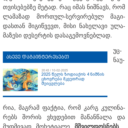
თვი­სე­ბებ­ზე მე­ტად. რაც იმას ნიშ­ნავს, რომ
ლა­მა­ზად მორ­თულ-სერ­ვი­რე­ბულ მა­გი­
დას­თან მი­გიწ­ვევთ, მისი ნა­ხე­ლა­ვი ულა­
მა­ზე­სი დე­სერ­ტის და­სა­გე­მოვ­ნებ­ლად.
უც­
ასევე დაგაინტერესებთ
ნა­უ­
20:43 / 10-02-2025
2025 წელს ზოდიაქოს 4 ნიშნის
ცხოვრება მკვეთრად
16:49 / 09-08-2026
შეიცვლება
ქუთაისში, ბრალდებული დაზარალებულის ბინაში
შეიჭრა და შეეცადა ოქროს სამკაულების დაუფლებას
- დეტალებს პროკურატურა ასაჯაროებს
რია, მაგ­რამ ფაქ­ტია, რომ კარგ კუ­ლი­ნა­
რებს შო­რის ვხვდე­ბით მა­წან­წა­ლა და
მუდ­მი­ვად მო­ხე­ტი­ა­ლე
მშვილ­დოს­ნებს
.