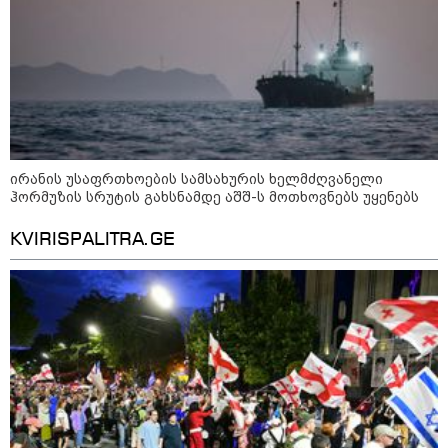
14 გარდაცვლილი, 22
დაშავებული, მასშტაბური
ხანძარი - რუსეთმა კიევზე
იერიში ბალისტიკური
რაკეტებით მიიტანა
14:13 / 04-08-2026
მორიგი თავდასხმა რუსეთში,
ნავთობგადამამუშავებელ
ირანის უსაფრთხოების სამსახურის ხელმძღვანელი
ქარხანაზე - რა დეტალებია
ცნობილი
ჰორმუზის სრუტის გახსნამდე აშშ-ს მოთხოვნებს უყენებს
KVIRISPALITRA.GE
კატეგორიის ყველა სიახლე