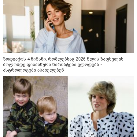
ქართველთან - ალინა კაბაევას
საიდუმლო ცხოვრება: როგორ
გამოიყურებოდა ის პლასტიკურ
ოპერაციებამდე
14:20 / 08-08-2026
"ქალაქი დავთმე, მაგრამ
ქალურობა - არა. ვერ იჯერებენ
ზოდიაქოს 4 ნიშანი, რომლებსაც 2026 წლის ზაფხულის
ფერმერი თუ ვარ" - როგორ
ბოლომდე ფინანსური წარმატება ელოდება -
ცხოვრობს ახალგაზრდა ქალი,
ასტროლოგები ასახელებენ
რომელიც ქალაქიდან სოფლად
გადავიდა და ფერმერი გახდა
09:36 / 08-08-2026
"ბავშვობიდან ასე ვარ..
ფანატიკურად ვარ შეყვარებული
საქართველოზე" - გაიცანით
მარტინ გუიმჯიანი, ქართულ
ენასა და საქართველოზე
შეყვარებული სომეხი ბიჭი
23:15 / 07-08-2026