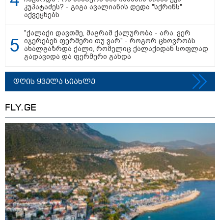
კუპატაძეს? - გიგა ავალიანის დედა "სქრინს"
აქვეყნებს
"ქალაქი დავთმე, მაგრამ ქალურობა - არა. ვერ
იჯერებენ ფერმერი თუ ვარ" - როგორ ცხოვრობს
ახალგაზრდა ქალი, რომელიც ქალაქიდან სოფლად
გადავიდა და ფერმერი გახდა
დღის ყველა სიახლე
11:36 / 08-08-2026
წელიწადნახევარში საქართველოში 164
FLY.GE
ადამიანი დაიკარგა - 57 პირს ამ დრომდე
ეძებენ
17:32 / 09-08-2026
კიდევ ერთ დაკარგულს ოჯახი
10 წელია ეძებს - რას ამბობს 26
წლის ახალაგაზრდის დედა?