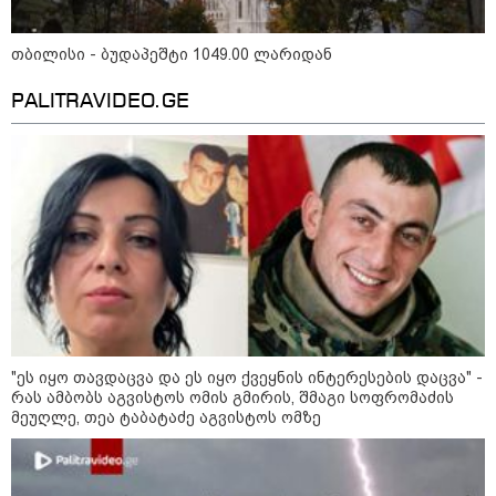
თბილისი - ბუდაპეშტი 1049.00 ლარიდან
მკითხველის რჩევით
PALITRAVIDEO.GE
17:32 / 09-08-2026
17:12 / 09-08-2026
16:49 / 09-08
კიდევ ერთ დაკარგულს
უნცია ოქრო დღიურად
ქუთაისში,
"ეს იყო თავდაცვა და ეს იყო ქვეყნის ინტერესების დაცვა" -
ოჯახი 10 წელია ეძებს -
101 დოლარით
ბრალდებ
რას ამბობს აგვისტოს ომის გმირის, შმაგი სოფრომაძის
რას ამბობს 26 წლის
გაძვირდა - რა ღირს
დაზარალ
მეუღლე, თეა ტაბატაძე აგვისტოს ომზე
ახალაგაზრდის დედა?
გრამი საქართველოში?
ბინაში შე
შეეცადა 
სამკაულე
დაუფლება
დეტალებ