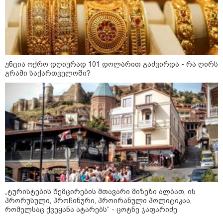
12:34 / 08-08-2026
უნცია ოქრო დღიურად 101 დოლარით გაძვირდა - რა ღირს
რას აცხადებს ირაკლი კობახიძე
გრამი საქართველოში?
ელექტროენერგიის რამდენჯერმე
გათიშვასთან დაკავშირებით?
19:32 / 08-08-2026
"სიმბოლურია, რომ კობახიძის
მოღალატეობრივი განცხადება
საქართველოს
თავისუფლებისთვის შეწირული
გმირების მემორიალზე
გაკეთდა" - "ნაციონალური
მოძრაობა"
„ტურისტების შემცირების მთავარი მიზეზი ალბათ, ის
19:03 / 08-08-2026
პრორუსული, პროჩინური, პროირანული პოლიტიკაა,
"მკაცრად ვგმობთ ირაკლი
კობახიძის განცხადებას" -
რომელსაც ქვეყანა ატარებს“ - ცოტნე ჯაფარიძე
"კოალიცია ცვლილებისთვის"