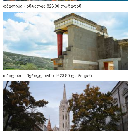
17:12 / 09-08-2026
თბილისი - ანტალია 826.90 ლარიდან
უნცია ოქრო დღიურად 101
დოლარით გაძვირდა - რა ღირს
გრამი საქართველოში?
16:49 / 09-08-2026
ქუთაისში, ბრალდებული
დაზარალებულის ბინაში შეიჭრა
და შეეცადა ოქროს
სამკაულების დაუფლებას -
დეტალებს პროკურატურა
ასაჯაროებს
თბილისი - ჰერაკლიონი 1623.80 ლარიდან
16:06 / 09-08-2026
"ტრაგედიამდე ალექსანდრე
გაბაშვილი ChatGPT-ის აწვდის
თავისი ელექტროშოკის
ინფორმაციებს და ეუბნება:
გათიშავს თუ არა პიროვნებას,
თან ეუბნება, დაივიწყე, რაც
გითხარი" - გიგა ავალიანის
დედა
კატეგორიის ყველა სიახლე