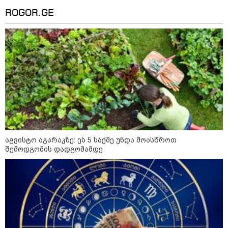
ROGOR.GE
16:33 / 08-08-2026
"გიორგი ბარამიძემ რაღაც
არასწორად ჩამოაყალიბა,
მაგრამ ნამდვილად არ
ეკუთვნის წიხლი ივანიშვილის
ღალატზე დაფუძნებული
დიქტატურის მსახურებისგან" -
მიხეილ სააკაშვილი
16:22 / 08-08-2026
"აი, ეს არის სამშობლოს
ღალატი" - როგორ ეხმაურება
აგვისტო აგარაკზე: ეს 5 საქმე უნდა მოასწროთ
ნიკა გვარამია აგვისტოს ომთან
შემოდგომის დადგომამდე
დაკავშირებით ირაკლი
კობახიძის განცხადებას?
კატეგორიის ყველა სიახლე