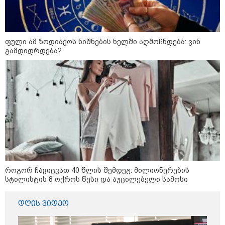
ოქროს ფასი ბოლო 2 თვის
ფული ამ ზოდიაქოს ნიშნების ხელში აღმოჩნდება: ვინ
მაქსიმუმზეა - რა დგას ძვირფასი
გამდიდრდება?
ლითონის მკვეთრი გაძვირების
უკან?
უნცია ოქრო დღიურად 101
დოლარით გაძვირდა - რა ღირს
გრამი საქართველოში?
„ტურისტების შემცირების მთავარი
მიზეზი ალბათ, ის პრორუსული,
პროჩინური, პროირანული
როგორ ჩავიცვათ 40 წლის შემდეგ: მილიონერების
პოლიტიკაა, რომელსაც ქვეყანა
სტილისტის 8 ოქროს წესი და აუცილებელი სამოსი
ატარებს“ - ცოტნე ჯაფარიძე
დღის ვიდეო