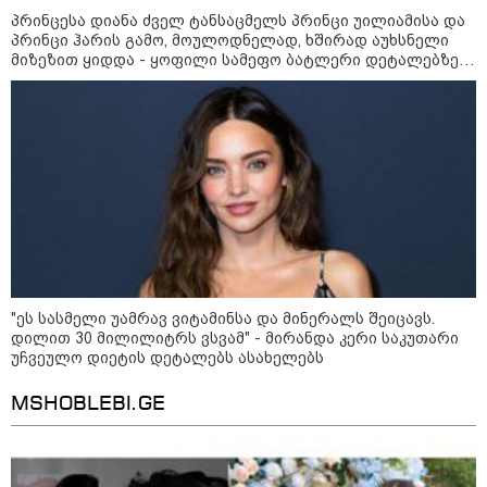
ამოუცნობი ანომალიური
პრინცესა დიანა ძველ ტანსაცმელს პრინცი უილიამისა და
მოვლენები - ტრამპის
პრინცი ჰარის გამო, მოულოდნელად, ხშირად აუხსნელი
ადმინისტრაციამ “UFO”- ს
მიზეზით ყიდდა - ყოფილი სამეფო ბატლერი დეტალებზე
ფაილების მორიგი პაკეტი
საკუთარ წიგნში საუბრობს
გამოაქვეყნა
22:30 / 07-08-2026
ინტერნეტში ამაღელვებელი
კადრები ვრცელდება - როგორ
გადაარჩინა 56 წლის კაცმა
ბავშვები აბობოქრებულ ზღვაში
დახრჩობას
კატეგორიის ყველა სიახლე
"ეს სასმელი უამრავ ვიტამინსა და მინერალს შეიცავს.
დილით 30 მილილიტრს ვსვამ" - მირანდა კერი საკუთარი
უჩვეულო დიეტის დეტალებს ასახელებს
MSHOBLEBI.GE
"არის პოლარიზაციის კიდევ უფრო
გაღრმავების საფრთხე და ...“