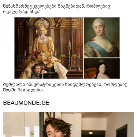
12:20 / 04-08-2026
წინასწარმეტყველებები წიგნებიდან, რომლებიც
"როცა კანონიკიდან
რეალურად ახდა
გამომდინარე, მართებულად
მიგვაჩნია, რომ ადამიანის
გასვენება ტაძრიდან არ მოხდეს,
ეს მგლოვიარეს ისეთი
სიყვარულითა უნდა ავუხსნათ,
რომ შფოთვა არ დაიბადოს" -
დედა სიდონია
16:02 / 03-08-2026
"15 წლის წინ ჩადენილი
დანაშაული, 5-ჯერ შეცვლილი
მოსამართლე, 4-ჯერ თავიდან
დაწყებული საქმე... მადლობა
პროკურატურას, მათ გარეშე ეს
შედეგი არ დადგებოდა" - ქეთა
ხარძიანი
შეშლილი იმპერატრიცების საიდუმლოებები, რომლებიც
შოკში ჩაგაგდებთ
12:12 / 02-08-2026
“როდესაც ზღვაზე დასვენება
უფრო დიდი პრიორიტეტია,
BEAUMONDE.GE
ვიდრე პოლიტიკური პატიმრები,
ბრძოლა ან პოლიტსაბჭოს
სხდომა, ბევრ რამეზე
მეტყველებს“ - ანა წითლიძე
თინა ბოკუჩავაზე