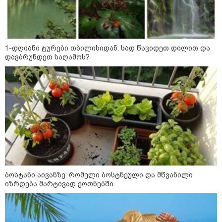
რა მანძილზე აფიქსირებს კამერა
გზებზე მანქანის სიჩქარეს -
მითები ფოტორადარებზე
1-დღიანი ტურები თბილისიდან: სად წავიდეთ დილით და
დავბრუნდეთ საღამოს?
სამხედრო
ბოსტანი აივანზე: რომელი ბოსტნეული და მწვანილი
იზრდება მარტივად ქოთნებში