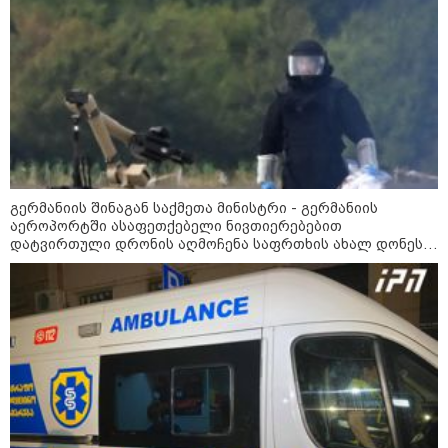
ნავროზაშვილის ისტერიკების ფონზე წყნარად მდგარი
პოლიცია
გერმანიის შინაგან საქმეთა მინისტრი - გერმანიის
აეროპორტში ასაფეთქებელი ნივთიერებებით
დატვირთული დრონის აღმოჩენა საფრთხის ახალ დონეს
აღნიშნავს
კატეგორიები