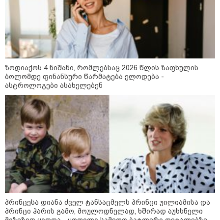
კატეგორიის ყველა სიახლე
ზოდიაქოს 4 ნიშანი, რომლებსაც 2026 წლის ზაფხულის
საზამთროს გამყიდველთან
ბოლომდე ფინანსური წარმატება ელოდება -
სამკვდრო-სასიცოცხლო
ასტროლოგები ასახელებენ
„კუკუდამალობანა“ - რუსული
დრონის „საბრძოლო-კომიკური“
ვიდეო
"ომი, რომელსაც მთელი
მსოფლიოს შთანთქმა შეუძლია:
დონალდ ტრამპმა აღარ იცის,
როგორ მოიქცეს" -The New York
Times
კიევი ისევ სასტიკად დაიბომბა -
ამდენი ბალისტიკური რაკეტა
მსოფლიოს არც ერთი ქალაქისკენ
პრინცესა დიანა ძველ ტანსაცმელს პრინცი უილიამისა და
არ გაუშვიათ: პუტინის ახალი
პრინცი ჰარის გამო, მოულოდნელად, ხშირად აუხსნელი
ანტირეკორდი