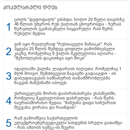
მოწყობილობით აღჭურვილი დრონი
პოპულარული დღეს
აღმოაჩინეს - რას წერს მედია
ცოლს "დედოფალს" ეძახდა, ხოლო 20 წელი თავისზე
46 წლით უმცროს რუს ქალთან ცხოვრობდა - ზურაბ
23:45 / 05-08-2026
წერეთლის უკანასკნელი სიყვარული: რას წერს
ტრაგედია შოტლანდიაში - 35
რუსული მედია
წლის მამას 9 წლის
ქალიშვილის მკვლელობაში
ვინ იყო რეალურად "რუსთაველი მანიაკი": რას
ედება ბრალი
ჰყვება 25 წლის შემდეგ ყოფილი გამომძიებელი
კაცზე, რომელმაც 8 ქალის მკვლელობა აღიარა -
"მეზობლების დაკითხვა იყო შოკი"
13:22 / 05-08-2026
იტალიაში ქალმა, ლატარიის ბილეთი, რომელმაც 1
მლნ მოიგო, შემთხვევით ნაგავში გადააგდო - ის
საფრანგეთის სოფელში ტყის
დასუფთავების სამსახურის თანამშრომლებმა
ხანძრის შემდეგ მეორე
ნაგვის მანქანაში იპოვეს
მსოფლიო ომის დროინდელი
ასობით ჭურვი აღმოაჩინეს -
"რიგრიგობით
ქართველებს შორის დაპირისპირება ესპანეთში,
ფეთქდებოდნენ..."
რომელიც მკვლელობით დასრულდა - რას წერს
საერთაშორისო მედია: "მანქანა დიდი სიჩქარით
შეეჯახა ჟორასა და რაინდის"
12:38 / 05-08-2026
იტალიაში ქალმა, ლატარიის
რამ გამოიწვია საქართველოს
ბილეთი, რომელმაც 1 მლნ
ელექტროენერგეტიკული სისტემის სრული გათიშვა
მოიგო, შემთხვევით ნაგავში
- რას ამბობს სემეკ-ის წევრი
გადააგდო - ის დასუფთავების