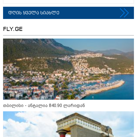
სამსახურის თანამშრომლებმა
ნაგვის მანქანაში იპოვეს
დღის ყველა სიახლე
11:10 / 05-08-2026
FLY.GE
"სირცხვილი შიგნიდან
მღრღნიდა“ - FBI-ის აგენტმა
აღიარა, რომ "მტრული ქვეყნის“
ანგარიშებიდან 1 მილიონი
დოლარი მოიპარა
კატეგორიის ყველა სიახლე
მკითხველის რჩევით
თბილისი - ანტალია 840.90 ლარიდან