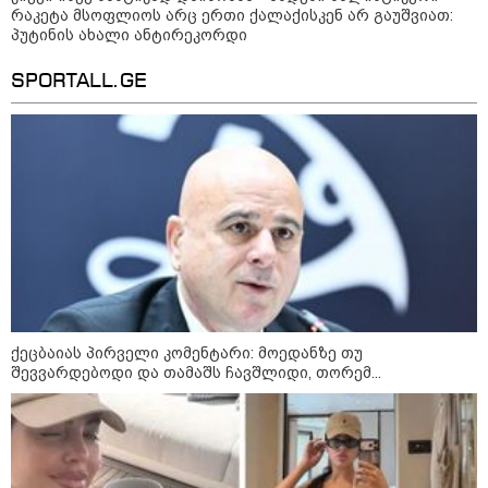
რაკეტა მსოფლიოს არც ერთი ქალაქისკენ არ გაუშვიათ:
პუტინის ახალი ანტირეკორდი
SPORTALL.GE
14:23 / 05-08-2026
ევროპელმა და რუსმა ყოფილმა
მაღალჩინოსნებმა უკრაინაში ომთან
დაკავშირებით მოლაპარაკებები
გამართეს - რა არის ცნობილი
შეხვედრაზე
09:55 / 05-08-2026
ქეცბაიას პირველი კომენტარი: მოედანზე თუ
მორიგი თავდასხმა Wildberries-
შევვარდებოდი და თამაშს ჩავშლიდი, თორემ...
ის საწყობზე - დრონებით
თავდასხმის შემდეგ, ტულას
ოლქში მდებარე საწყობში
ხანძარია