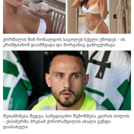
09:12 / 05-08-2026
14 გარდაცვლილი, 22
დაშავებული, მასშტაბური
ხანძარი - რუსეთმა კიევზე
იერიში ბალისტიკური
რაკეტებით მიიტანა
ქორწილის წინ რონალდოს საცოლეს სქელი უწოდეს - ის
კრიშტიანომ დაამშვიდა და მორგანიც გამოექომაგა
14:13 / 04-08-2026
მორიგი თავდასხმა რუსეთში,
ნავთობგადამამუშავებელ
ქარხანაზე - რა დეტალებია
ცნობილი
09:20 / 04-08-2026
შვიდი გარდაცვლილი და 40
დაშავებული - რუსეთში
აცხადებენ, რომ უკრაინული
დრონი დამსვენებლებით სავსე
სანაპიროზე აფეთქდა (ვიდეო)
შეთანხმება შედგა, სამედიცინო შემოწმება კვირის ბოლოს
- ესპანურმა პრესამ ქოჩორაშვილის ახალი გუნდი
დაასახელა