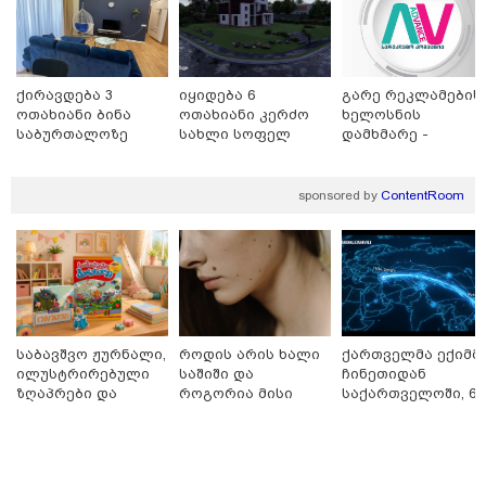
თბილისი - ანტალია 840.90
ლარიდან
ქირავდება 3
იყიდება 6
გარე რეკლამების
ოთახიანი ბინა
ოთახიანი კერძო
ხელოსნის
თბილისი - ჰერაკლიონი 1614.90
საბურთალოზე
სახლი სოფელ
დამხმარე -
ლარიდან
დიღომში
რუსთავი
sponsored by
ContentRoom
თბილისი - ბუდაპეშტი 1296.40
ლარიდან
საბავშვო ჟურნალი,
როდის არის ხალი
ქართველმა ექიმმ
ილუსტრირებული
საშიში და
ჩინეთიდან
თბილისი - რომი 1114.90 ლარიდან
ზღაპრები და
როგორია მისი
საქართველოში, 6
მაგნიტური
მოშორების
000 კილომეტრის
სათამაშო 9.90
მარტივი და
დაშორებით,
ლარად - "საბავშვო
უსაფრთხო გზები
ტელერობოტული
კარუსელში"
ოპერაცია ჩაატარ