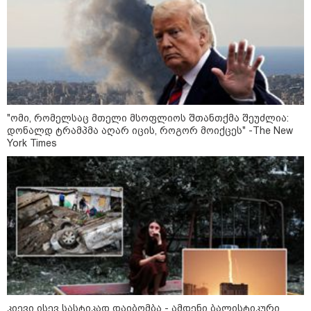
რა უნდა იყოს იდეალურ პლაჟის
ჩანთაში: სრული ჩეკლისტი
ზღვაზე წასვლამდე
"ომი, რომელსაც მთელი მსოფლიოს შთანთქმა შეუძლია:
დონალდ ტრამპმა აღარ იცის, როგორ მოიქცეს" -The New
York Times
კონფლიქტები
კიევი ისევ სასტიკად დაიბომბა - ამდენი ბალისტიკური