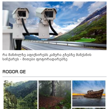
"სკოლის ფორმების
რეალიზაცია 1-ელი
სექტემბრიდან დაიწყება და
იქნება როგორც საცალო, ასევე
ონლაინ გაყიდვის რეჟიმი" -
გივი მიქანაძე
კატეგორიის ყველა სიახლე
რა მანძილზე აფიქსირებს კამერა გზებზე მანქანის
სიჩქარეს - მითები ფოტორადარებზე
2027 წელს დასასრულებელი
ROGOR.GE
ბინების 68% გაყიდულია - კვლევა
„ერთი მხრივ დენი ძვირდება, მისი
მეოცედი მაინინგში მიდის" - სად
მიდის ჩვენი დენი?