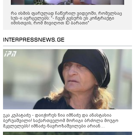
კასპიის ზღვა: სამი ქვეყნის
დაპირისპირების ახალი
რა ისმის ფარულად ჩაწერილ ვიდეოში, რომელსაც
ადგილი - რა სტრატეგიული
სუს-ი ავრცელებს: "- ჩვენ გვსურს ეს კონტრაქტი
მნიშვნელობა აქვს ამ ადგილს
იმისთვის, რომ მივიღოთ ID ბარათი"
INTERPRESSNEWS.GE
09:42 / 22-07-2026
რუსეთის ქალაქებში,
კრასნოდარსა და ნევინომისკში,
Wildberries-ის ლოგისტიკურ
ცენტრებზე თავდასხმა მოხდა-
არიან დაშავებულები
08:51 / 22-07-2026
ზელენსკიმ ფედოროვის
შემდეგ, სირსკიც გაუშვა - ვინ
იქნება უკრაინის შეიარაღებული
ძალების ახალი
მთავარსარდალი?
ეკა კუპატაძე - დაიჭირეს ნია იმნაძე და ანასტასია
ბერუაშვილი! საქართველომ მორიგი ბრძოლა მოუგო
მკვლელებს! იმნაძე-ნავროზაშვილები არიან
მანიპულატორები, კადრებში მე ვნახე თამუნა
კატეგორიის ყველა სიახლე