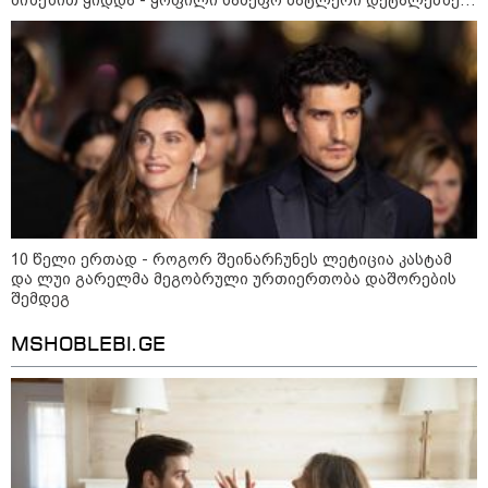
მიზეზით ყიდდა - ყოფილი სამეფო ბატლერი დეტალებზე
საკუთარ წიგნში საუბრობს
შტურმი ტვინზე და პოლიტიკური
პოლარიზაციის მეტასტაზები: რა
ემართება ადამიანის ფსიქიკას,
როდესაც მედიიდან და
სოცქსელებიდან მუდმივად
ლანძღვა-გინება ესმის?! -
ფსიქოლოგ ზურა მხეიძის ანალიზი
სამართალი
10 წელი ერთად - როგორ შეინარჩუნეს ლეტიცია კასტამ
და ლუი გარელმა მეგობრული ურთიერთობა დაშორების
შემდეგ
MSHOBLEBI.GE