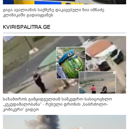
გიგა ავალიანის საქმეზე დაკავებული ნია იმნაძე
დღის ზოგადი
6
კლინიკაში გადაიყვანეს
ასტროლოგიური
პროგნოზი
KVIRISPALITRA.GE
აგვისტო
1-დღიანი ტურები თბილისიდან:
სად წავიდეთ დილით და
დავბრუნდეთ საღამოს?
საზამთროს გამყიდველთან სამკვდრო-სასიცოცხლო
ბოსტანი აივანზე: რომელი
„კუკუდამალობანა“ - რუსული დრონის „საბრძოლო-
ბოსტნეული და მწვანილი
კომიკური“ ვიდეო
იზრდება მარტივად ქოთნებში