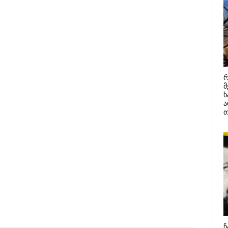
ული
Manyo
დამიანის გასვენება
4-ჯერ თავ
ატარა -
საქართველოშია
დან არ მოხდეს, ეს
დაწყებული 
წერილია
ვიარეს ისეთი
მადლობა
არულითა უნდა
პროკურატუ
სნათ, რომ შფოთვა
გარეშე ეს 
კატეგორიის ყველა სიახლე
აიბადოს" - დედა
დადგებოდა
ნია
ხარძიანი
რ
მ
ხ
ა
თ
ტლანდიიდან
რა მანძილზე
როპის კონტინენტურ
აფიქსირებს კამერა
წილში შესაძლოა,
გზებზე მანქანის
ძილე მატარებლები
სიჩქარეს - მითები
ოქმედდეს - მიზანი
ფოტორადარებზე
ჰაერო მოგზაურობაზე
მოკიდებულების
ჩ