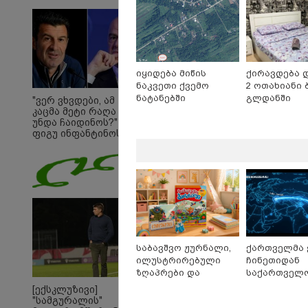
გვინდოდა
იყიდება მიწის
ქირავდება 
ნაკვეთი ქვემო
2 ოთახიანი 
ნატანებში
გლდანში
"ვერ ვხვდები, ამ
კაცმა მეტი რაღა
უნდა ჩაიდინოს?" -
ფიგუ ინფანტინოს
გადადგომას
მოითხოვს
09:33 
"მამი
დატო
თვით
ადამ
ზვია
სიტყვ
მოხსე
საბავშვო ჟურნალი,
ქართველმა 
ჯაბა
ილუსტრირებული
ჩინეთიდან
12:20 
ზღაპრები და
საქართველოშ
"როც
მაგნიტური სათამაშო
კილომეტრი
[ექსკლუზივი]
გამო
9.90 ლარად -
დაშორებით,
"სამგურალის"
მართ