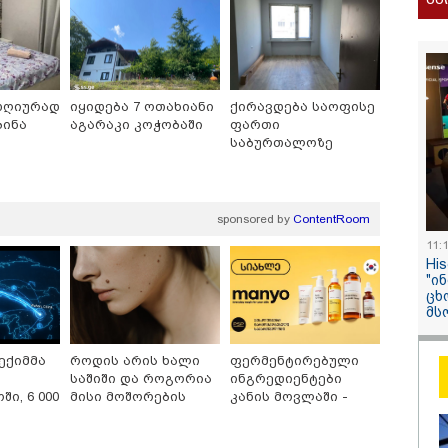
შეცდომა არის
დანაშაულის ტო
ეკა კუპატაძე ნა
ჟორჟოლიანს
დღიურად
იყიდება 7 ოთახიანი
ქირავდება საოფისე
ბინა
აგარაკი კოჭობაში
ფართი
საბურთალოზე
sponsored by
ContentRoom
/ 05-08-2026
09:32 / 05-08-
11:
ს მიერ ცოტნესთვის
"4 დღე უწ
Hi
ვებულ სახლში
უპუროდ გა
"ი
ნებურად ცხოვრობს
სიცოცხლე 
ცხ
იანი, რომელიც
ქართველი 
მს
დის ანდერძში ერთი
წერს, რომ 
ითაც კი არ არის
მათ შორის
ნიებული" - ანა
გოგონა გა
ექიმმა
როდის არის ხალი
ფერმენტირებული
ური
საშიში და როგორია
ინგრედიენტები
/ 04-08-2026
16:02 / 03-08-
ი, 6 000
მისი მოშორების
კანის მოვლაში -
ა კანონიკიდან
"15 წლის წ
ს
მარტივი და
კორეული
მდინარე,
დანაშაული,
უსაფრთხო გზები
ინოვაციური ბრენდი
ებულად მიგვაჩნია,
შეცვლილი 