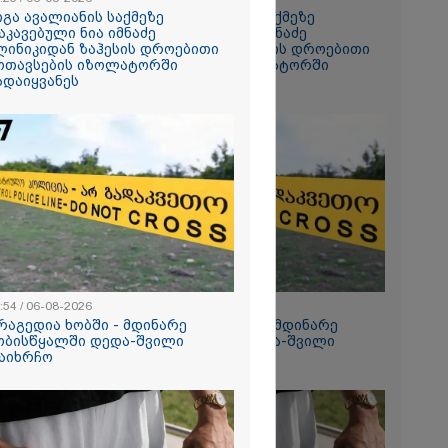
იგა ავალიანის საქმეზე
გიგა ავალიანის საქმეზე
აკავებული ნია იმნაძე
დაკავებული ნია იმნაძე
ანიკო,
ლინიკიდან ზაჰესის დროებითი
კლინიკიდან ზაჰესის დროებითი
ვადება არ
ოთავსების იზოლატორში
მოთავსების იზოლატორში
კლი
ადაიყვანეს
გადაიყვანეს
ლინიკაში
ანილი - რას
ვოკატი?
ეტიკული
 გათიშვა -
კ-ის წევრი
ქრება ნია
კურატურამ
:54 / 06-08-2026
12:54 / 06-08-2026
წარუდგინა
რაგედია ხობში - მდინარე
ტრაგედია ხობში - მდინარე
ობისწყალში დედა-შვილი
ხობისწყალში დედა-შვილი
აიხრჩო
დაიხრჩო
2026
დება, რომ
 რესტორანში
ფეთქებას