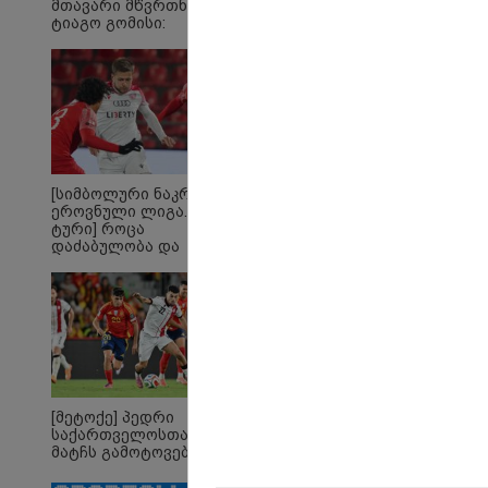
"საბავშვო
ტელერობოტ
მთავარი მწვრთნელი
რომ ა
ტიაგო გომისი:
კარუსელში"
ოპერაცია ჩა
ტაძრი
"საქართველო
ზღაპრების სერია
ისტორია და
მგლო
ტალანტების
დაიწყო
სიყვ
ქვეყანაა"!
ავუხ
არ დ
სიდო
[სიმბოლური ნაკრები.
ეროვნული ლიგა. XXX
ტური] როცა
დაძაბულობა და
ხარისხი ერთად არ
არიან...
„არ ვართ დაზღვეული,
შო
რომ ეს არ იქნება
ევ
გამოყენებული
ნა
[მეტოქე] პედრი
სხვადასხვა ნიშნით
სა
საქართველოსთან
ადამიანის
ამ
მატჩს გამოტოვებს
დისკრიმინაციისთვის -
სა
განათლების სისტემა
და