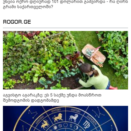
უნცია ოქრო დღიურად 101 დოლარით გაძვირდა - რა ღირს
კი აგრძელებ ამის გაკეთებას" -
გრამი საქართველოში?
თეონა კონტრიძე მეუღლეს
ემოციურ "პოსტს" უძღვნის
ROGOR.GE
პოლიტიკა
აგვისტო აგარაკზე: ეს 5 საქმე უნდა მოასწროთ
შემოდგომის დადგომამდე