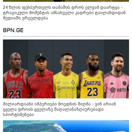
24 წლის ფეხბურთელს თამაშის დროს ელვამ დაარტყა -
ტრაგიკული მომენტის ამსახველი კადრები ტაილანდიდან
მკითხველის რჩევით
მედიაში ვრცელდება
BPN.GE
23:40 / 09-08-2026
23:04 / 09-08-2026
22:11 / 09-08
კაცი, რომელმაც
ცნობილია, თუ სად
წალენჯიხა
მდინარეში დედა-
შეძლებენ მშობლები
მდინარეში
შვილი გადაარჩინა და
სასურველი ზომისა და
ახალგაზრ
მილიარდიანი იმპერიები მოედნის მიღმა - ვინ არიან
თვითონ დინებამ
მოდელის სასკოლო
შვილის გ
ყველა დროის ყველაზე მაღალანაზღაურებადი
გაიტაცა, ცოცხალი
ფორმების შეძენას
შეძლო, თ
იპოვეს
ძლიერი დ
სპორტსმენები
გამოსვლა
მოახერხა
გაიტაცა