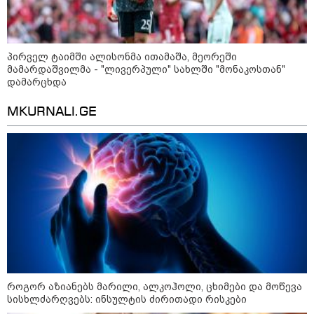
აგვისტო აგარაკზე: ეს 5 საქმე
უნდა მოასწროთ შემოდგომის
პირველ ტაიმში ალისონმა ითამაშა, მეორეში
დადგომამდე
მამარდაშვილმა - "ლივერპული" სახლში "მონაკოსთან"
დამარცხდა
MKURNALI.GE
ფული ამ ზოდიაქოს ნიშნების
ხელში აღმოჩნდება: ვინ
გამდიდრდება?
როგორ ჩავიცვათ 40 წლის
შემდეგ: მილიონერების
სტილისტის 8 ოქროს წესი და
აუცილებელი სამოსი
როგორ აზიანებს მარილი, ალკოჰოლი, ცხიმები და მოწევა
სისხლძარღვებს: ინსულტის ძირითადი რისკები