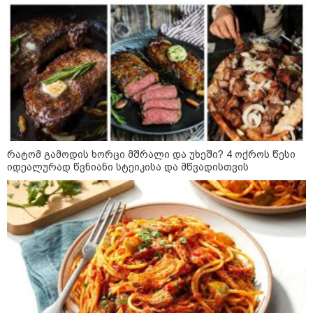
"გონებაში ვალაგებდი, ეს ამბავი
პირველად ვისთვის მეთქვა, ვის
უნდა ჩავექოლე“
"ძალიან მძიმეა ჩემთვის ის, რაც
ახლა გითხარით“
რატომ გამოდის ხორცი მშრალი და უხეში? 4 ოქროს წესი
იდეალურად წვნიანი სტეიკისა და მწვადისთვის
"ეს უზნეო გზა
ხელისუფლებისთვის ცუდად
მთავრდება ხოლმე“