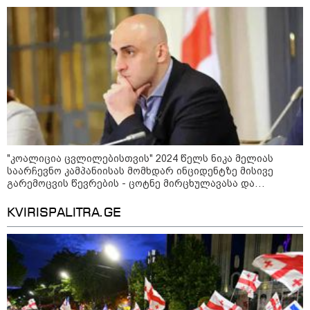
კონფლიქტები
"კოალიცია ცვლილებისთვის" 2024 წელს ნიკა მელიას
საარჩევნო კამპანიისას მომხდარ ინციდენტზე მისივე
გარემოცვის წევრების - ცოტნე მირცხულავასა და
გაბრიელ კობაიძისთვის ბრალის წაყენებას "აბსურდულს"
უწოდებს
KVIRISPALITRA.GE
12:46 / 07-08-2026
ოკუპირებულ აფხაზეთში საწვავის
დეფიციტია, კილომეტრიანი რიგები და