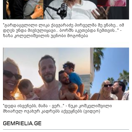
ადმინისტრაციამ “UFO”- ს
ფაილების მორიგი პაკეტი
გამოაქვეყნა
"გარდაცვლილი ლიკა ქავჟარაძე პირველმა მე ვნახე... იმ
დღეს უნდა მივსულიყავი... ბორშს აკეთებდა ჩემთვის..." -
22:30 / 07-08-2026
ზაზა კოლელიშვილის უცნობი მოგონება
ინტერნეტში ამაღელვებელი
კადრები ვრცელდება - როგორ
გადაარჩინა 56 წლის კაცმა
ბავშვები აბობოქრებულ ზღვაში
დახრჩობას
კატეგორიის ყველა სიახლე
"დედა ისვენებს, მამა - ვერ..." - ნუკი კოშკელიშვილი
მხიარულ ოჯახურ კადრებს აქვეყნებს (ვიდეო)
"არის პოლარიზაციის კიდევ უფრო
გაღრმავების საფრთხე და ...“
GEMRIELIA.GE