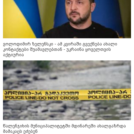
მილიარდიანი იმპერიები მოედნის
მიღმა - ვინ არიან ყველა დროის
ყველაზე მაღალანაზღაურებადი
სპორტსმენები
ვოლოდიმირ ზელენსკი - ამ კვირაში გვექნება ახალი
ანაკლიის პორტის საზღვაო
კონტაქტები შუამავლებთან - უკრაინა ყოველთვის
ინფრასტრუქტურის ძირითადი
აქტიურია
პარამეტრები დაკორექტირდა - რა
წერია გზშ-ის ანგარიშში
უნცია ოქრო დღიურად 101
დოლარით გაძვირდა - რა ღირს
გრამი საქართველოში?
წალენჯიხის მუნიციპალიტეტში მდინარეში ახალგაზრდა
მამაკაცს ეძებენ