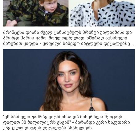
მოზაიკა
პრინცესა დიანა ძველ ტანსაცმელს პრინცი უილიამისა და
პრინცი ჰარის გამო, მოულოდნელად, ხშირად აუხსნელი
მიზეზით ყიდდა - ყოფილი სამეფო ბატლერი დეტალებზე
საკუთარ წიგნში საუბრობს
"ეს სასმელი უამრავ ვიტამინსა და მინერალს შეიცავს.
11:17 / 08-08-2026
დილით 30 მილილიტრს ვსვამ" - მირანდა კერი საკუთარი
უჩვეულო დიეტის დეტალებს ასახელებს
არშემდგარი ქორწინება 15 წლით უფროს
ქართველთან - ალინა კაბაევას