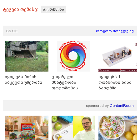
ტეგები თემაზე:
#კირჩხიბი
SS.GE
როგორ მოხვდე აქ
16:06 / 09-08-2026
"ტრაგედიამდე ალექსანდრე გაბაშვილი ChatGPT-ის
აწვდის თავისი ელექტროშოკის ინფორმაციებს და
ეუბნება: გათიშავს თუ არა პიროვნებას, თან ეუბნება,
დაივიწყე რაც გითხარი" - გიგა ავალიანის დედა
იყიდება მიწის
ციფრული
იყიდება 1
ნაკვეთი უწერაში
მხატვრობა
ოთახიანი ბინა
ფოტოშოპის
ბათუმში
მცოდნე
sponsored by
ContentRoom