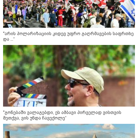
შეზღუდვა საწვავის ჩასხმაზე - რა
ინფორმაციას აქვეყნებს "დემოკრატიის
კვლევის ინსტიტუტი“
"არის პოლარიზაციის კიდევ უფრო გაღრმავების საფრთხე
14:23 / 05-08-2026
და ...“
ევროპელმა და რუსმა ყოფილმა
მაღალჩინოსნებმა უკრაინაში
ომთან დაკავშირებით
მოლაპარაკებები გამართეს - რა
არის ცნობილი შეხვედრაზე
09:55 / 05-08-2026
მორიგი თავდასხმა Wildberries-
ის საწყობზე - დრონებით
თავდასხმის შემდეგ, ტულას
ოლქში მდებარე საწყობში
ხანძარია
"გონებაში ვალაგებდი, ეს ამბავი პირველად ვისთვის
მეთქვა, ვის უნდა ჩავექოლე“
09:12 / 05-08-2026
14 გარდაცვლილი, 22
დაშავებული, მასშტაბური