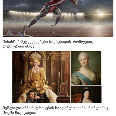
ინფორმაციას ავრცელებს
ხარკოვის მერი?
10:02 / 09-08-2026
"ქართული ოცნება” ხელს
უწყობს ირანული
ტერორისტული ქსელების
უკანონო გაფართოებას, თუმცა
წინასწარმეტყველებები წიგნებიდან, რომლებიც
მაინც ამერიკას უყენებს
რეალურად ახდა
მოთხოვნებს?" - ჯო უილსონი
კატეგორიის ყველა სიახლე
ვოლოდიმირ ზელენსკი - ამ
კვირაში გვექნება ახალი
შეშლილი იმპერატრიცების საიდუმლოებები, რომლებიც
კონტაქტები შუამავლებთან -
უკრაინა ყოველთვის აქტიურია
შოკში ჩაგაგდებთ