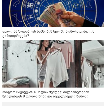
12:34 / 08-08-2026
რას აცხადებს ირაკლი კობახიძე
ელექტროენერგიის რამდენჯერმე
ფული ამ ზოდიაქოს ნიშნების ხელში აღმოჩნდება: ვინ
გათიშვასთან დაკავშირებით?
გამდიდრდება?
19:32 / 08-08-2026
"სიმბოლურია, რომ კობახიძის
მოღალატეობრივი განცხადება
საქართველოს
თავისუფლებისთვის შეწირული
გმირების მემორიალზე
გაკეთდა" - "ნაციონალური
მოძრაობა"
19:03 / 08-08-2026
"მკაცრად ვგმობთ ირაკლი
როგორ ჩავიცვათ 40 წლის შემდეგ: მილიონერების
კობახიძის განცხადებას" -
სტილისტის 8 ოქროს წესი და აუცილებელი სამოსი
"კოალიცია ცვლილებისთვის"