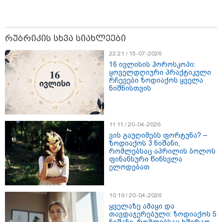
დაზარალებულს?
13:36 / 09-08-2026
24 წლის ფეხბურთელს თამაშის
რუბრიკის სხვა სიახლეები
დროს ელვამ დაარტყა,
დაშავდა 12 ადამიანი -
22:21 / 15-07-2026
ვრცელდება ტრაგიკული
მომენტის ამსახველი კადრები
16 ივლისის ჰოროსკოპი:
ტაილანდიდან
ყოველდღიური პრაქტიკული
რჩევები ზოდიაქოს ყველა
ნიშნისთვის
10:29 / 09-08-2026
"ვერასდროს ვიფიქრებდი, რომ
ჩვენი ცხოვრება შენთან ერთად
ასეთ არარომანტიკულ ფაზაში
11:11 / 20-04-2026
შევიდოდა" - თეონა კონტრიძე
ქორწინებიდან 18 წლის თავზე
ვის გაუღიმებს ფორტუნა? –
ქმარს ემოციურ "პოსტს" უძღვნის
ზოდიაქოს 3 ნიშანი,
რომლებსაც აპრილის ბოლოს
ფინანსური წინსვლა
ელოდებათ
10:19 / 20-04-2026
თბილისი - ანტალია 772.00
ყველაზე ამაყი და
ლარიდან
თავდაჯერებული: ზოდიაქოს 5