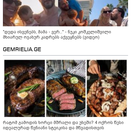
"გონებაში ვალაგებდი, ეს ამბავი
პირველად ვისთვის მეთქვა, ვის
უნდა ჩავექოლე“
"დედა ისვენებს, მამა - ვერ..." - ნუკი კოშკელიშვილი
მხიარულ ოჯახურ კადრებს აქვეყნებს (ვიდეო)
GEMRIELIA.GE
"ძალიან მძიმეა ჩემთვის ის, რაც
ახლა გითხარით“
"ეს უზნეო გზა
ხელისუფლებისთვის ცუდად
მთავრდება ხოლმე“
რატომ გამოდის ხორცი მშრალი და უხეში? 4 ოქროს წესი
იდეალურად წვნიანი სტეიკისა და მწვადისთვის