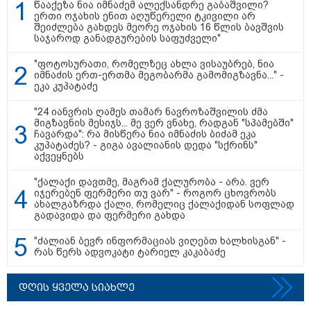
წააქეზა ნია იმნაძემ ალექსანდრე გაბაშვილი?
ერთი ოჯახის ენით აღუწერელი ტკივილი არ
შეიძლება გახდეს მეორე ოჯახის 16 წლის ბავშვის
მნიშვნელოვანი ინფორმაცია
საჯაროდ განადგურების საფუძველი"
"ფოტოსურათი, რომელზეც ახლა ვისაუბრებ, ნია
იმნაძის ერთ-ერთმა მეგობარმა გამომიგზავნა..." -
ეკა კუპატაძე
"24 იანვრის ღამეს თამარ ნავროზაშვილის ძმა
მიგზავნის მესიჯს... მე ვერ ვნახე, რადგან "სპამებში"
ჩავარდა": რა მისწერა ნია იმნაძის ბიძამ ეკა
კუპატაძეს? - გიგა ავალიანის დედა "სქრინს"
აქვეყნებს
"ქალაქი დავთმე, მაგრამ ქალურობა - არა. ვერ
იჯერებენ ფერმერი თუ ვარ" - როგორ ცხოვრობს
11:13 / 05-08-2026
ახალგაზრდა ქალი, რომელიც ქალაქიდან სოფლად
გადავიდა და ფერმერი გახდა
Hisense წარმოგიდგენთ გზავნილს "ინოვაციები
უკეთესი ცხოვრებისათვის" FIFA-ს 2026 წლის
მსოფლიო ჩემპიონატზე™
"ძალიან ბევრ ინფორმაციას ვიღებთ ხალხისგან" -
რას წერს ადვოკატი ტარიელ კაკაბაძე
დღის ყველა სიახლე