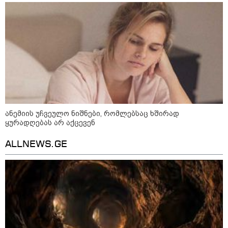
ინფექციას ებრძვიან - რა უნდა ვიცოდეთ
და რამდენად სახიფათოა
13:36 / 09-08-2026
24 წლის ფეხბურთელს თამაშის
დროს ელვამ დაარტყა,
დაშავდა 12 ადამიანი -
ვრცელდება ტრაგიკული
მომენტის ამსახველი კადრები
ტაილანდიდან
ანემიის უჩვეულო ნიშნები, რომლებსაც ხშირად
ყურადღებას არ აქცევენ
12:47 / 09-08-2026
რუსული მხარის ინფორმაციით,
ALLNEWS.GE
უკრაინამ ბელგოროდზე
დრონებით იერიში მიიტანა,
დაიღუპა 3 ადამიანი და
დაშავდა 25
10:17 / 09-08-2026
რუსებმა ხარკოვს და ოდესას
დაარტყეს, არიან დაღუპულები
და დაშავებულები - რა