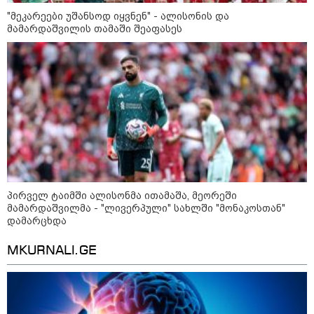
"მეკარეები უშანსოდ იყვნენ" - ალისონის და
მამარდაშვილის თამაში შეაფასეს
აგვისტო აგარაკზე: ეს 5 საქმე
უნდა მოასწროთ შემოდგომის
დადგომამდე
ფული ამ ზოდიაქოს ნიშნების
ხელში აღმოჩნდება: ვინ
გამდიდრდება?
პირველ ტაიმში ალისონმა ითამაშა, მეორეში
როგორ ჩავიცვათ 40 წლის
მამარდაშვილმა - "ლივერპული" სახლში "მონაკოსთან"
შემდეგ: მილიონერების
დამარცხდა
სტილისტის 8 ოქროს წესი და
აუცილებელი სამოსი
MKURNALI.GE