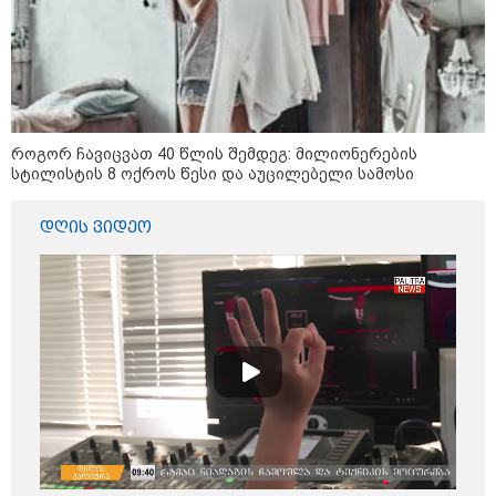
16:33 / 08-08-2026
"გიორგი ბარამიძემ რაღაც
არასწორად ჩამოაყალიბა,
მაგრამ ნამდვილად არ
ეკუთვნის წიხლი ივანიშვილის
ღალატზე დაფუძნებული
როგორ ჩავიცვათ 40 წლის შემდეგ: მილიონერების
დიქტატურის მსახურებისგან" -
სტილისტის 8 ოქროს წესი და აუცილებელი სამოსი
მიხეილ სააკაშვილი
16:22 / 08-08-2026
დღის ვიდეო
"აი, ეს არის სამშობლოს
ღალატი" - როგორ ეხმაურება
ნიკა გვარამია აგვისტოს ომთან
დაკავშირებით ირაკლი
კობახიძის განცხადებას?
კატეგორიის ყველა სიახლე