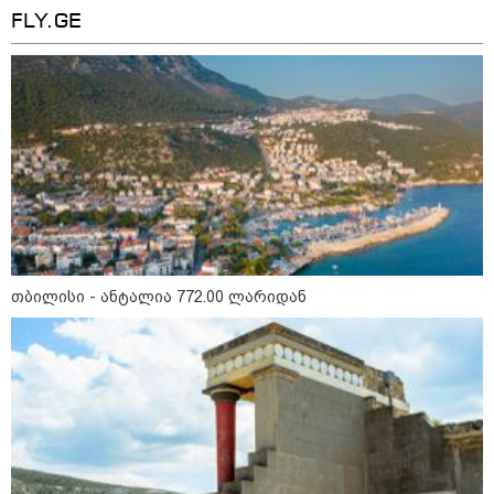
FLY.GE
15:49 / 06-08-2026
შეიძინე ალდაგის სამოგზაურო დაზღვევა და
მიიღე გაორმაგებული ინტერნეტი
საზოგადოება
თბილისი - ანტალია 772.00 ლარიდან