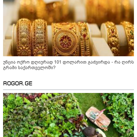
კი აგრძელებ ამის გაკეთებას" -
თეონა კონტრიძე მეუღლეს
ემოციურ "პოსტს" უძღვნის
პოლიტიკა
უნცია ოქრო დღიურად 101 დოლარით გაძვირდა - რა ღირს
გრამი საქართველოში?
ROGOR.GE