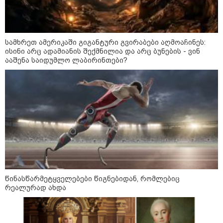
ინფორმაციას ავრცელებს
ხარკოვის მერი?
სამხრეთ ამერიკაში გიგანტური გვირაბები აღმოაჩინეს:
10:02 / 09-08-2026
ისინი არც ადამიანის შექმნილია და არც ბუნების - ვინ
"ქართული ოცნება” ხელს
ააშენა საიდუმლო ლაბირინთები?
უწყობს ირანული
ტერორისტული ქსელების
უკანონო გაფართოებას, თუმცა
მაინც ამერიკას უყენებს
მოთხოვნებს?" - ჯო უილსონი
კატეგორიის ყველა სიახლე
წინასწარმეტყველებები წიგნებიდან, რომლებიც
რეალურად ახდა
ვოლოდიმირ ზელენსკი - ამ
კვირაში გვექნება ახალი
კონტაქტები შუამავლებთან -
უკრაინა ყოველთვის აქტიურია