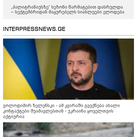
„პალიტრანიუსზე“ სეზონი წარმატებით დასრულდა
– სექტემბრიდან მაყურებელს სიახლეები ელოდება
მილიარდიანი იმპერიები მოედნის
მიღმა - ვინ არიან ყველა დროის
ყველაზე მაღალანაზღაურებადი
სპორტსმენები
INTERPRESSNEWS.GE
ანაკლიის პორტის საზღვაო
ინფრასტრუქტურის ძირითადი
პარამეტრები დაკორექტირდა - რა
წერია გზშ-ის ანგარიშში
უნცია ოქრო დღიურად 101
დოლარით გაძვირდა - რა ღირს
გრამი საქართველოში?
ვოლოდიმირ ზელენსკი - ამ კვირაში გვექნება ახალი
კონტაქტები შუამავლებთან - უკრაინა ყოველთვის
აქტიურია