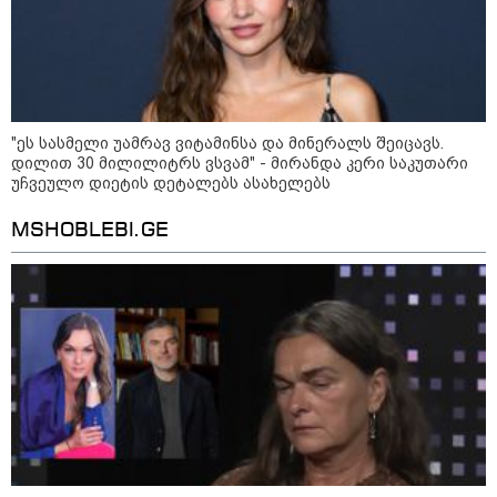
საიდუმლო ცხოვრება: როგორ
გამოიყურებოდა ის პლასტიკურ
ოპერაციებამდე
14:20 / 08-08-2026
"ეს სასმელი უამრავ ვიტამინსა და მინერალს შეიცავს.
"ქალაქი დავთმე, მაგრამ
დილით 30 მილილიტრს ვსვამ" - მირანდა კერი საკუთარი
ქალურობა - არა. ვერ იჯერებენ
უჩვეულო დიეტის დეტალებს ასახელებს
ფერმერი თუ ვარ" - როგორ
ცხოვრობს ახალგაზრდა ქალი,
რომელიც ქალაქიდან სოფლად
MSHOBLEBI.GE
გადავიდა და ფერმერი გახდა
09:36 / 08-08-2026
"ბავშვობიდან ასე ვარ..
ფანატიკურად ვარ შეყვარებული
საქართველოზე" - გაიცანით
მარტინ გუიმჯიანი, ქართულ
ენასა და საქართველოზე
შეყვარებული სომეხი ბიჭი
23:15 / 07-08-2026
ამოუცნობი ანომალიური
მოვლენები - ტრამპის