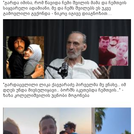
"გარდა იმისა, რომ წავიდა ჩემი შვილის მამა და ჩემთვის
ადმინისტრაციამ “UFO”- ს
საყვარელი ადამიანი, მე და ჩემს შვილებს ეს უკვე
ფაილების მორიგი პაკეტი
გამოვლილი გვქონდა - ნიკოც იგივე დიაგნოზით
გამოაქვეყნა
გარდაიცვალა..." - ეკა ნიჟარაძის ემოციური მოგონება
თემურ უგულავაზე
22:30 / 07-08-2026
ინტერნეტში ამაღელვებელი
კადრები ვრცელდება - როგორ
გადაარჩინა 56 წლის კაცმა
ბავშვები აბობოქრებულ ზღვაში
დახრჩობას
კატეგორიის ყველა სიახლე
"გარდაცვლილი ლიკა ქავჟარაძე პირველმა მე ვნახე... იმ
დღეს უნდა მივსულიყავი... ბორშს აკეთებდა ჩემთვის..." -
ზაზა კოლელიშვილის უცნობი მოგონება
"არის პოლარიზაციის კიდევ უფრო
გაღრმავების საფრთხე და ...“