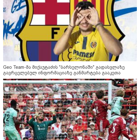
კატეგორიები
Geo Team-მა მიქაუტაძის "ბარსელონაში" გადასვლაზე
გავრცელებულ ინფორმაციაზე განმარტება გააკეთა
დღის ზოგადი
10
ასტროლოგიური
პროგნოზი
აგვისტო