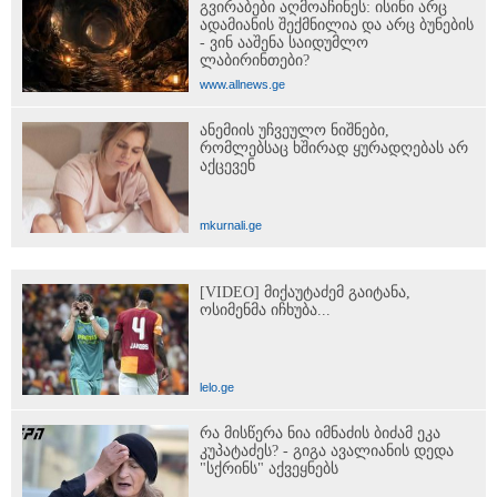
გვირაბები აღმოაჩინეს: ისინი არც
ადამიანის შექმნილია და არც ბუნების
- ვინ ააშენა საიდუმლო
ლაბირინთები?
www.allnews.ge
ანემიის უჩვეულო ნიშნები,
რომლებსაც ხშირად ყურადღებას არ
აქცევენ
mkurnali.ge
[VIDEO] მიქაუტაძემ გაიტანა,
ოსიმენმა იჩხუბა...
lelo.ge
რა მისწერა ნია იმნაძის ბიძამ ეკა
კუპატაძეს? - გიგა ავალიანის დედა
"სქრინს" აქვეყნებს