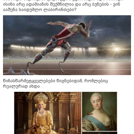
ისინი არც ადამიანის შექმნილია და არც ბუნების - ვინ
ააშენა საიდუმლო ლაბირინთები?
13:15 / 08-08-2026
უძველესი სენი და ეპიდემია: აშშ-ში
ერთდროულად კეთრს და ნაწლავურ
ინფექციას ებრძვიან - რა უნდა ვიცოდეთ
და რამდენად სახიფათოა
წინასწარმეტყველებები წიგნებიდან, რომლებიც
რეალურად ახდა
13:36 / 09-08-2026
24 წლის ფეხბურთელს თამაშის
დროს ელვამ დაარტყა,
დაშავდა 12 ადამიანი -
ვრცელდება ტრაგიკული
მომენტის ამსახველი კადრები
ტაილანდიდან
12:47 / 09-08-2026