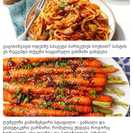
კატეგორიის ყველა სიახლე
"არის პოლარიზაციის კიდევ უფრო
გაგისინჯავთ ოდესმე სპაგეტი ბარბექიუს სოუსით? პასტის
გაღრმავების საფრთხე და ...“
ეს რეცეპტი თქვენი საყვარელი ვახშამი გახდება
"გონებაში ვალაგებდი, ეს ამბავი
პირველად ვისთვის მეთქვა, ვის
უნდა ჩავექოლე“
"ძალიან მძიმეა ჩემთვის ის, რაც
ახლა გითხარით“
ღუმელში გამომცხვარი სტაფილო - ჯანსაღი და
ესთეტიკური გარნირი, რომელიც უხდება როგორც
ხორცეულს, ისე თევზსა და ბოსტნეულის კერძებს