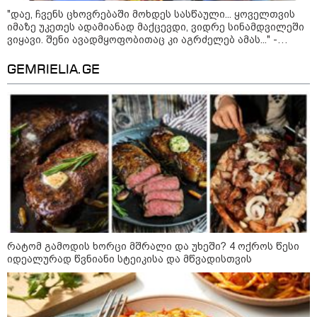
09:36 / 08-08-2026
"დაე, ჩვენს ცხოვრებაში მოხდეს სასწაული... ყოველთვის
"ბავშვობიდან ასე ვარ..
იმაზე უკეთეს ადამიანად მაქცევდი, ვიდრე სინამდვილეში
ფანატიკურად ვარ შეყვარებული
ვიყავი. შენი ავადმყოფობითაც კი აგრძელებ ამას..." -
საქართველოზე" - გაიცანით
თეონა კონტრიძის მიმართვა მეუღლეს
მარტინ გუიმჯიანი, ქართულ
ენასა და საქართველოზე
GEMRIELIA.GE
შეყვარებული სომეხი ბიჭი
23:15 / 07-08-2026
ამოუცნობი ანომალიური
მოვლენები - ტრამპის
ადმინისტრაციამ “UFO”- ს
ფაილების მორიგი პაკეტი
გამოაქვეყნა
22:30 / 07-08-2026
ინტერნეტში ამაღელვებელი
კადრები ვრცელდება - როგორ
რატომ გამოდის ხორცი მშრალი და უხეში? 4 ოქროს წესი
გადაარჩინა 56 წლის კაცმა
იდეალურად წვნიანი სტეიკისა და მწვადისთვის
ბავშვები აბობოქრებულ ზღვაში
დახრჩობას