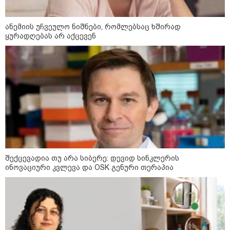
დღის ზოგადი
9
ანემიის უჩვეულო ნიშნები, რომლებსაც ხშირად
ასტროლოგიური
ყურადღებას არ აქცევენ
პროგნოზი
აგვისტო
აგვისტო აგარაკზე: ეს 5 საქმე
უნდა მოასწროთ შემოდგომის
დადგომამდე
შექცევადია თუ არა სიბერე: დევიდ სინკლერის
ინოვაციური კვლევა და OSK გენური თერაპია
ფული ამ ზოდიაქოს ნიშნების
ხელში აღმოჩნდება: ვინ
გამდიდრდება?