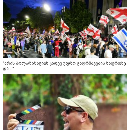
„გაჩნდა მოთხოვნა სააგარაკე
მიწის ნაკვეთებზე“ - როგორ
იცვლება უძრავი ქონების ბაზარი
კონფლიქტები
"არის პოლარიზაციის კიდევ უფრო გაღრმავების საფრთხე
და ...“