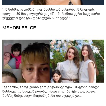
ანტიეროვნული ხელისუფლების
სალომე სამადაშვილი -
ფინანსურ სტაბილურობას
"ეს სასმელი უამრავ ვიტამინსა და მინერალს შეიცავს.
ივანიშვილმა საქართველო,
დილით 30 მილილიტრს ვსვამ" - მირანდა კერი საკუთარი
რომელიც ყველაზე მყარი
უჩვეულო დიეტის დეტალებს ასახელებს
მოკავშირე და სანდო პარტნიორი
იყო დასავლეთისთვის რეგიონში,
რუსეთის და ირანის სისხლიანი
MSHOBLEBI.GE
რეჟიმების ფულის სამრეცხაოდ
აქცია
მოზაიკა
"გვეგონა, ვერც ერთი ვერ გადარჩებოდა... მაგრამ მოხდა
სასწაული... ნიაკოს ერთადერთი ოცნება ჰქონდა, ბოლო
ზარზე მისულიყო, ჩაებარებინა და სტუდენტი
გამხდარიყო..." - ერთ წამში შეცვლილი ცხოვრება და
დედა, რომელიც შვილებისთვის იბრძვის