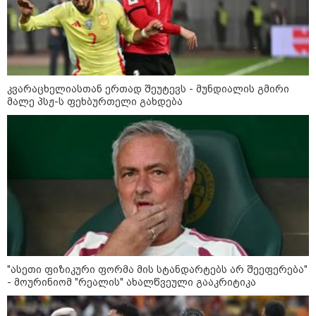
მორიგი თავდასხმა Wildberries-
ის საწყობზე - დრონებით
თავდასხმის შემდეგ, ტულას
ოლქში მდებარე საწყობში
ხანძარია
კვარაცხელიასთან ერთად შეუტევს - მუნდიალის გმირი
მალე პსჟ-ს ფეხბურთელი გახდება
09:12 / 05-08-2026
14 გარდაცვლილი, 22
დაშავებული, მასშტაბური
ხანძარი - რუსეთმა კიევზე
იერიში ბალისტიკური
რაკეტებით მიიტანა
14:13 / 04-08-2026
მორიგი თავდასხმა რუსეთში,
ნავთობგადამამუშავებელ
ქარხანაზე - რა დეტალებია
ცნობილი
"ასეთი ფიზიკური ფორმა მის სტანდარტებს არ შეეფერება"
- მოურინიომ "რეალის" ახალწვეული გააკრიტიკა
კატეგორიის ყველა სიახლე