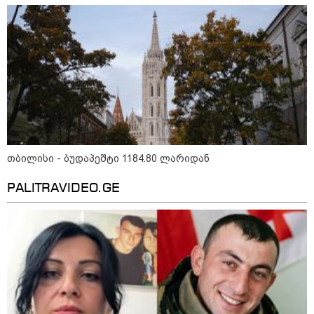
11:13 / 05-08-2026
Hisense წარმოგიდგენთ გზავნილს "ინოვაციები
უკეთესი ცხოვრებისათვის" FIFA-ს 2026 წლის
მსოფლიო ჩემპიონატზე™
თბილისი - ბუდაპეშტი 1184.80 ლარიდან
PALITRAVIDEO.GE
15:49 / 06-08-2026
შეიძინე ალდაგის სამოგზაურო დაზღვევა და
მიიღე გაორმაგებული ინტერნეტი
საზოგადოება