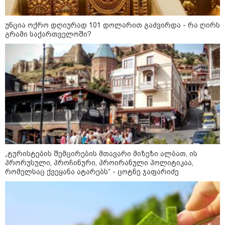
10:29 / 09-08-2026
"ვერასდროს ვიფიქრებდი, რომ
ჩვენი ცხოვრება შენთან ერთად
უნცია ოქრო დღიურად 101 დოლარით გაძვირდა - რა ღირს
ასეთ არარომანტიკულ ფაზაში
გრამი საქართველოში?
შევიდოდა" - თეონა კონტრიძე
ქორწინებიდან 18 წლის თავზე
ქმარს ემოციურ "პოსტს" უძღვნის
კატეგორიის ყველა სიახლე
მკითხველის რჩევით
„ტურისტების შემცირების მთავარი მიზეზი ალბათ, ის
პრორუსული, პროჩინური, პროირანული პოლიტიკაა,
რომელსაც ქვეყანა ატარებს“ - ცოტნე ჯაფარიძე