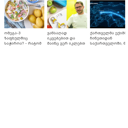
ბრალს წამიყენებს" - ცოტნე მირცხულავა
ომეგა-3
ჯანსაღად
ქართველმა ექიმმ
ზაფხულშიც
იკვებებით და
ჩინეთიდან
საჭიროა? - რატომ
მაინც ვერ იკლებთ
საქართველოში, 6
არ უნდა ვთქვათ
წონაში? - ლაშა
000 კილომეტრის
უარი თევზზე ცხელ
უჩავა მთავარ
დაშორებით,
დღეებში
მიზეზებზე
ტელერობოტული
საუბრობს
ოპერაცია ჩაატარ
- ისტორია
დაწერილია
18:51 / 08-08-2026
"ზურგს უკან ლაჩრულად მომეპარნენ და თავს
დამესხნენ - ასფალტზე თავი მრავალჯერ
დამარტყმევინეს, მირტყეს მუშტები" - რას ჰყვება
კურიერი, რომელსაც არასრულწლოვანები სასტიკად
გაუსწორდნენ?