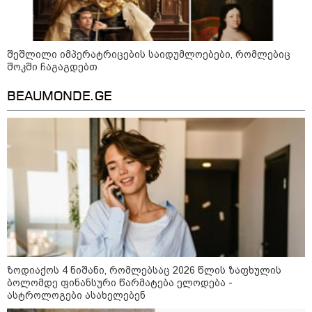
რუსული მხარის ინფორმაციით,
უკრაინამ ბელგოროდზე
დრონებით იერიში მიიტანა,
დაიღუპა 3 ადამიანი და
დაშავდა 25
შეშლილი იმპერატრიცების საიდუმლოებები, რომლებიც
შოკში ჩაგაგდებთ
10:17 / 09-08-2026
BEAUMONDE.GE
რუსებმა ხარკოვს და ოდესას
დაარტყეს, არიან დაღუპულები
და დაშავებულები - რა
ინფორმაციას ავრცელებს
ხარკოვის მერი?
10:02 / 09-08-2026
"ქართული ოცნება” ხელს
უწყობს ირანული
ტერორისტული ქსელების
უკანონო გაფართოებას, თუმცა
მაინც ამერიკას უყენებს
მოთხოვნებს?" - ჯო უილსონი
ზოდიაქოს 4 ნიშანი, რომლებსაც 2026 წლის ზაფხულის
ბოლომდე ფინანსური წარმატება ელოდება -
ასტროლოგები ასახელებენ
კატეგორიის ყველა სიახლე