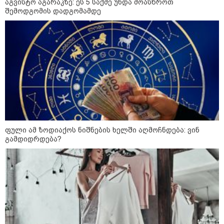
აგვისტო აგარაკზე: ეს 5 საქმე უნდა მოასწროთ
შემოდგომის დადგომამდე
"ყოველთვის ჩემზე უკეთესს
მხდიდი - შენი ავადმყოფობითაც
კი აგრძელებ ამის გაკეთებას" -
თეონა კონტრიძე მეუღლეს
ემოციურ "პოსტს" უძღვნის
პოლიციამ ,,გლოვოს” კურიერზე
თავდასხმის ბრალდებით 3 პირი,
მათ შორის 2 არასრულწლოვანი
დააკავა - შსს ინფორმაციას
ავრცელებს
ფული ამ ზოდიაქოს ნიშნების ხელში აღმოჩნდება: ვინ
გამდიდრდება?
პოლიტიკა