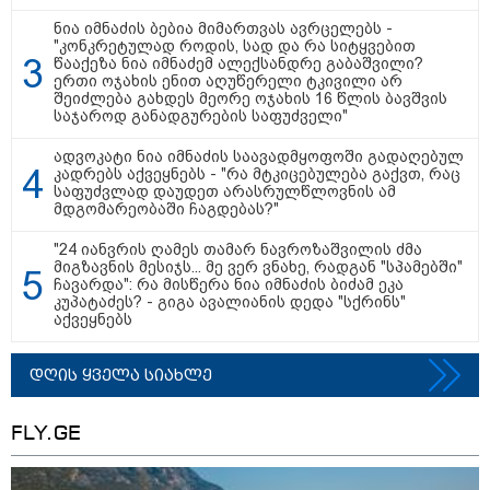
ნია იმნაძის ბებია მიმართვას ავრცელებს -
"კონკრეტულად როდის, სად და რა სიტყვებით
წააქეზა ნია იმნაძემ ალექსანდრე გაბაშვილი?
ერთი ოჯახის ენით აღუწერელი ტკივილი არ
შეიძლება გახდეს მეორე ოჯახის 16 წლის ბავშვის
საჯაროდ განადგურების საფუძველი"
ადვოკატი ნია იმნაძის საავადმყოფოში გადაღებულ
თბილისი - ანტალია 826.90
კადრებს აქვეყნებს - "რა მტკიცებულება გაქვთ, რაც
ლარიდან
საფუძვლად დაუდეთ არასრულწლოვნის ამ
მდგომარეობაში ჩაგდებას?"
"24 იანვრის ღამეს თამარ ნავროზაშვილის ძმა
მიგზავნის მესიჯს... მე ვერ ვნახე, რადგან "სპამებში"
ჩავარდა": რა მისწერა ნია იმნაძის ბიძამ ეკა
თბილისი - ჰერაკლიონი 1218.00
კუპატაძეს? - გიგა ავალიანის დედა "სქრინს"
ლარიდან
აქვეყნებს
დღის ყველა სიახლე
თბილისი - ბუდაპეშტი 1184.80
FLY.GE
ლარიდან