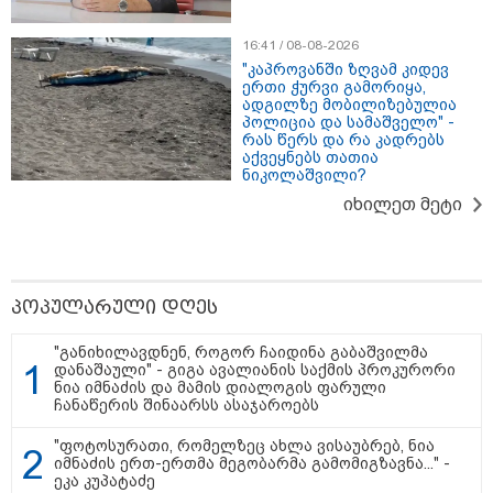
ვრცელდება ტრაგიკული
მომენტის ამსახველი კადრები
ტაილანდიდან
16:41 / 08-08-2026
"კაპროვანში ზღვამ კიდევ
ერთი ჭურვი გამორიყა,
16:41 / 08-08-2026
ადგილზე მობილიზებულია
"კაპროვანში ზღვამ კიდევ ერთი
პოლიცია და სამაშველო" -
ჭურვი გამორიყა, ადგილზე
რას წერს და რა კადრებს
მობილიზებულია პოლიცია და
აქვეყნებს თათია
სამაშველო" - რას წერს და რა
ნიკოლაშვილი?
კადრებს აქვეყნებს თათია
იხილეთ მეტი
ნიკოლაშვილი?
12:18 / 08-08-2026
"რუსეთმა განახორციელა
საქართველოს ტერიტორიების
პოპულარული დღეს
20%-ის ოკუპაცია და
სააკაშვილის, მისი რეჟიმის
ღალატი ვერანაირად ვერ
"განიხილავდნენ, როგორ ჩაიდინა გაბაშვილმა
გადაფარავს ამ დანაშაულს" -
დანაშაული" - გიგა ავალიანის საქმის პროკურორი
ირაკლი კობახიძე
ნია იმნაძის და მამის დიალოგის ფარული
ჩანაწერის შინაარსს ასაჯაროებს
13:16 / 08-08-2026
"ძალიან ბევრ ინფორმაციას
"ფოტოსურათი, რომელზეც ახლა ვისაუბრებ, ნია
ვიღებთ ხალხისგან" - რას წერს
იმნაძის ერთ-ერთმა მეგობარმა გამომიგზავნა..." -
ადვოკატი ტარიელ კაკაბაძე
ეკა კუპატაძე