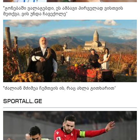
"გონებაში ვალაგებდი, ეს ამბავი პირველად ვისთვის
მეთქვა, ვის უნდა ჩავექოლე“
12:46 / 07-08-2026
ოკუპირებულ აფხაზეთში საწვავის
დეფიციტია, კილომეტრიანი რიგები და
შეზღუდვა საწვავის ჩასხმაზე - რა
ინფორმაციას აქვეყნებს "დემოკრატიის
კვლევის ინსტიტუტი“
"ძალიან მძიმეა ჩემთვის ის, რაც ახლა გითხარით“
14:23 / 05-08-2026
ევროპელმა და რუსმა ყოფილმა
SPORTALL.GE
მაღალჩინოსნებმა უკრაინაში
ომთან დაკავშირებით
მოლაპარაკებები გამართეს - რა
არის ცნობილი შეხვედრაზე
09:55 / 05-08-2026