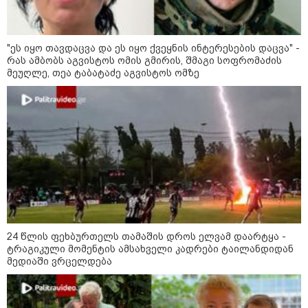
"ეს იყო თავდაცვა და ეს იყო ქვეყნის ინტერესების დაცვა" -
რას ამბობს აგვისტოს ომის გმირის, შმაგი სოფრომაძის
მეუღლე, თეა ტაბატაძე აგვისტოს ომზე
11:36 / 08-08-2026
24 წლის ფეხბურთელს თამაშის დროს ელვამ დაარტყა -
წელიწადნახევარში საქართველოში 164
ტრაგიკული მომენტის ამსახველი კადრები ტაილანდიდან
მედიაში ვრცელდება
ადამიანი დაიკარგა - 57 პირს ამ დრომდე
ეძებენ