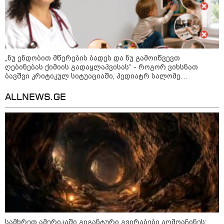
როგორ ჩავიცვათ 40 წლის
შემდეგ: მილიონერების
სტილისტის 8 ოქროს წესი და
აუცილებელი სამოსი
„ნუ ენდობით მწერების ბადეს და ნუ გამოიწვევთ
ღებინებას ქიმიის გადაყლაპვისას“ - როგორ ვიხსნათ
ბავშვი კრიტიკულ სიტუაციაში, პედიატრ სალომე
ახვლედიანის რჩევები
ALLNEWS.GE
მსოფლიო
სამხრეთ ამერიკაში გიგანტური გვირაბები აღმოაჩინეს: