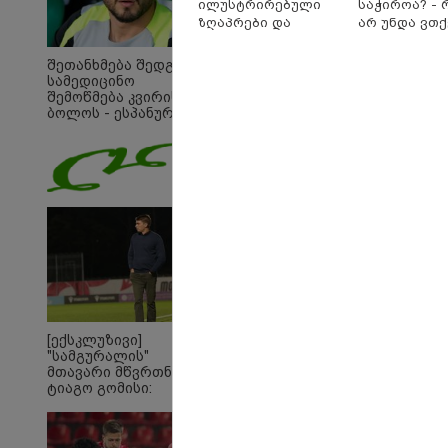
ილუსტრირებული
საჭიროა? - 
ზღაპრები და
არ უნდა ვთ
მაგნიტური სათამაშო
უარი თევზზ
9.90 ლარად -
დღეებში
შეთანხმება შედგა,
"საბავშვო
სამედიცინო
კარუსელში"
შემოწმება კვირის
ზღაპრების სერია
ბოლოს - ესპანურმა
პრესამ
დაიწყო
ქოჩორაშვილის
ახალი გუნდი
დაასახელა
09:33 
[ექსკლუზივი]
"მამი
"სამგურალის"
დატო
მთავარი მწვრთნელი
თვით
ტიაგო გომისი:
ადამ
"საქართველო
ზვია
ტალანტების
სიტყვ
ქვეყანაა"!
მოხსე