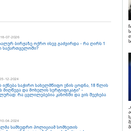
ური
/ 04-08-2026
16:02 / 03-08-
ა კანონიკიდან
"15 წლის წ
მდინარე,
დანაშაული,
ებულად მიგვაჩნია,
შეცვლილი 
ჩ
დამიანის გასვენება
4-ჯერ თავ
ს
დან არ მოხდეს, ეს
დაწყებული 
თ
/ 18-07-2026
ვიარეს ისეთი
მადლობა
ს
არულითა უნდა
პროკურატუ
ალურ ბირჟაზე ოქრო ისევ გაძვირდა - რა ღირს 1
სნათ, რომ შფოთვა
გარეშე ეს 
ი საქართველოში?
კატეგორიის ყველა სიახლე
აიბადოს" - დედა
დადგებოდა
ნია
ხარძიანი
/ 25-12-2024
რ იქნება საჭირო სახელმწიფო ენის ცოდნა, 18 წლის
ის მიღწევა და მოხელის სერტიფიკატი" -
ლურად: რა ცვლილებებია კანონში და ვის შეეხება
„
ა
ს
/ 10-04-2024
შ
ტლანდიიდან
რა მანძილზე
ულმა სამხედრო პოლიციამ სომხეთის
მ
როპის კონტინენტურ
აფიქსირებს კამერა