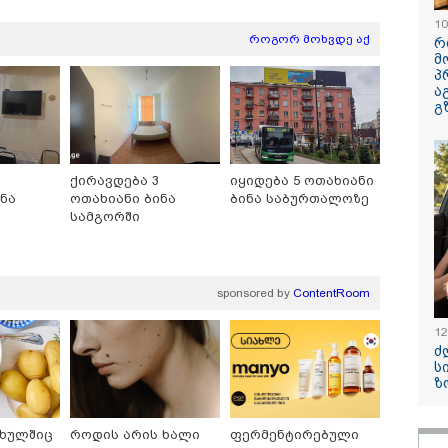
10
როგორ მოხვდე აქ
რ
მ
პ
ა
გ
ქირავდება 3
იყიდება 5 ოთახიანი
ნა
ოთახიანი ბინა
ბინა საბურთალოზე
ნა ლატარია
"ეს არის სამარცხვინო,
ნანუკა ჟო
ი
სამგორში
კრძალეს
ამაზრზენია ასეთი
ვიდეომიმა
განცხადების მოსმენა,
ავრცელებს 
ამას აუცილებლად
იურიდიულ
სჭირდება
ფაკულტეტი
sponsored by
ContentRoom
საზოგადოების
კურსის სტუ
სათანადო რეაქცია" -
იკითხავს"
ირაკლი კობახიძე
12
ძ
ს
ზ
10:58 / 06-08-2026
ფხულშიც
როდის არის ხალი
ფერმენტირებული