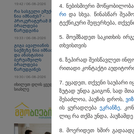
19:42 / 06-08-2026
4. ნე­ბის­მი­ე­რი მო­წყო­ბი­ლო­
რა სასჯელი ემუქრება
რი
და სხვა. წი­ნას­წარ შე­ა­
ნია იმნაძეს? -
თბილისი - ანტალია
თბ
პროკურატურამ მას
ტექ­ნი­კუ­რი შე­ფერ­ხე­ბა, თქვე
840.90 ლარიდან
14
ბრალდება
წარუდგინა
5. მო­ემ­ზა­დეთ სა­კი­თხის ირ­
19:33 / 06-08-2026
თხვის­თვის
გიგა ავალიანის
სამართალი
საქმეზე ნია იმნაძეს
და ანასტასია
6. ზე­პი­რად შე­ის­წავ­ლეთ ინ­
ბერუაშვილს
ბრალდება
რი­თა­დი კონ­ტაქ­ტი აუ­დი­ტო­რ
წარუდგინეს
19:30 / 06-08-2026
7. ეცა­დეთ, თქვე­ნი სა­უ­ბა­რი 
იხილეთ დღის ყველა
სიახლე
ზუ­ტად უნდა გა­ი­გონ, სად მთავ
შე­საძ­ლოა, პა­უ­ზის დროს,
ვი­
ის ყუ­რა­დღე­ბა
ეკ­რან­ზე
, კონ
ლიც რა თქმა უნდა, პა­უ­ზამ­დე გ
8. მო­ე­რი­დეთ ხშირ გა­და­ად­