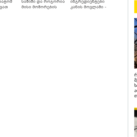
"დადგება დრო 
რატომ
საშიში და როგორია
ინგრედიენტები
ქვათ
მისი მოშორების
კანის მოვლაში -
დღევანდელი "პ
ე ცხელ
მარტივი და
კორეული
საკუთარ თავთა
უსაფრთხო გზები
ინოვაციური ბრენდი
შეგარცხვენთ...
Manyo
საქართველოშია
შეცდომა არის
დანაშაულის ტო
ეკა კუპატაძე ნა
ჟორჟოლიანს
რ
მ
ხ
ა
თ
/ 05-08-2026
09:32 / 05-08-
ს მიერ ცოტნესთვის
"4 დღე უწ
ვებულ სახლში
უპუროდ გა
ნებურად ცხოვრობს
სიცოცხლე 
იანი, რომელიც
ქართველი 
დის ანდერძში ერთი
წერს, რომ 
ითაც კი არ არის
მათ შორის
ნიებული" - ანა
გოგონა გა