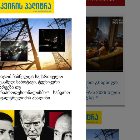
და თქვენი
ოსტაობა"
ნ
 თქვენი
ლფასი" -
ნუკა
ატომ ჩაბნელდა საქართველო
11:13 / 05-08-2026
ესამედ: საბოტაჟი, ტექნიკური
Hisense წარმოგიდგენთ გზავნილს
არვეზი თუ
"ინოვაციები უკეთესი
ცხოვრებისათვის" FIFA-ს 2026 წლის
რაპროფესიონალიზმი?! - სანდრო
მსოფლიო ჩემპიონატზე™
ვალჭრელიძის ანალიზი
2026
ყლოდ და
ატარეს, მათ
დავუბრუნეთ" -
მეზღვაური
36 მიგრანტი,
, ორსული
დაარჩინა