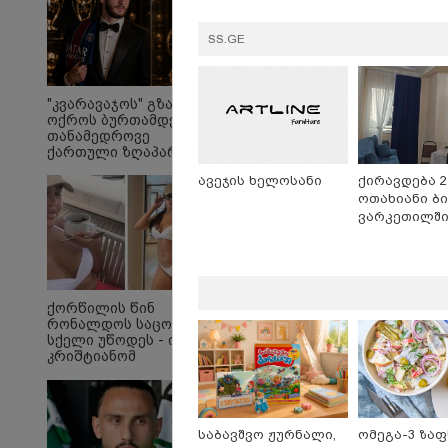
SS.GE
"კვარავაჯოს" გზა
ოქროს ბურთამდე:
თანამედროვე
ქართული ზღაპარი
ავეჯის ხელოსანი
ქირავდება 2
ოთახიანი ბი
რა გახდა “სამგორის”
ლა
ვარკეთილშ
მეტროში სტუდენტის
და
გარდაცვალების მიზეზი
- ცნობილია
ექსპერტიზის პასუხი
ქორწილის წინ
რონალდოს საცოლეს
სქელი უწოდეს - ის
კრიშტიანომ
Faceამბები
დაამშვიდა და
მორგანიც
გამოექომაგა
საბავშვო ჟურნალი,
ომეგა-3 ზა