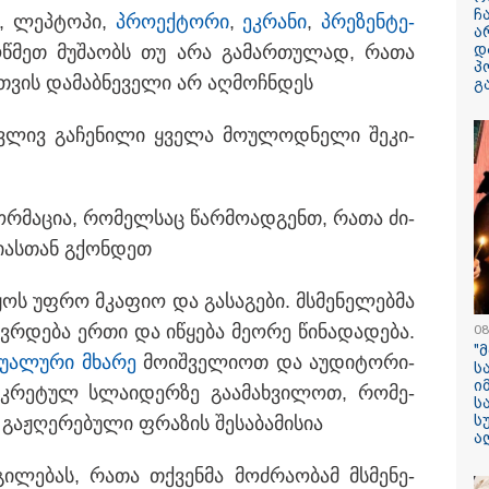
ჩ
ბა, ლეპ­ტო­პი,
პრო­ექ­ტო­რი
,
ეკ­რა­ნი
,
პრე­ზენ­ტე­
ა
დ
მოწ­მეთ მუ­შა­ობს თუ არა გა­მარ­თუ­ლად, რათა
ილისი - ჰერაკლიონი
თბილისი - ბუდაპეშტი
თბილისი - 
პ
ნ­თვის და­მაბ­ნე­ვე­ლი არ აღ­მოჩ­ნდეს
31.40 ლარიდან
942.70 ლარიდან
ლარიდან
გ
გვლივ გა­ჩე­ნი­ლი ყვე­ლა მო­უ­ლოდ­ნე­ლი შე­კი­
ფორ­მა­ცია, რო­მელ­საც წარ­მო­ად­გენთ, რათა ძი­
13:59 / 06-08-2026
ი­ას­თან გქონ­დეთ
ნიკა მელიას
სასამართლოს
იყოს უფრო მკა­ფიო და გა­სა­გე­ბი. მსმე­ნე­ლებ­მა
უპატივცემლობი
­რდე­ბა ერთი და იწყე­ბა მე­ო­რე წი­ნა­და­დე­ბა.
08
1 წლით და 6 თ
"
ზუ­ა­ლუ­რი მხა­რე
მო­იშ­ვე­ლი­ოთ და აუ­დი­ტო­რი­
თავისუფლების 
ს
ი
მიესაჯა
­კრე­ტულ სლა­ი­დერ­ზე გა­ა­მახ­ვი­ლოთ, რო­მე­
ს
ს
აჟ­ღე­რე­ბუ­ლი ფრა­ზის შე­სა­ბა­მი­სია
ა
გი­ლე­ბას, რათა თქვენ­მა მოძ­რა­ო­ბამ მსმე­ნე­