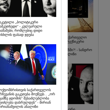
2026
ინ ჩადენილი
 5-ჯერ
მოსამართლე,
აკეტილი „პოლიტიკური
იდან
ამკუთხედი“ - კულუარული
საქმე...
ამაშები, რომლებიც დიდი
ისხლის ფასად ჯდება
რას, მათ
რატომ ჩაბნელდა საქართველო
შედეგი არ
მესამედ: საბოტაჟი, ტექნიკური
" - ქეთა
ხარვეზი თუ
არაპროფესიონალიზმი?! - სანდრო
თვალჭრელიძის ანალიზი
ოქტომბრისთვის საქართველოს
რჩევანის გაკეთება მოუწევს... „ორ
კამზე ჯდომის“ შესაძლებლობა
ეიძლება დასრულდეს“ - მირიან
ირიანაშვილის ანალიზი
ჩაკეტილი „პოლიტიკური