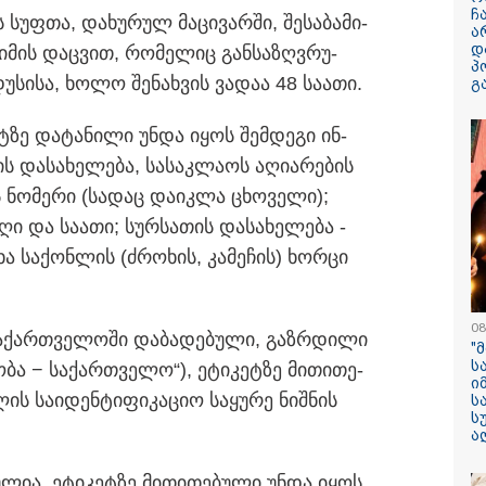
ჩ
სუფ­თა, და­ხუ­რულ მა­ცი­ვარ­ში, შე­სა­ბა­მი­
ა
დ
ჟი­მის დაც­ვით, რო­მე­ლიც გან­სა­ზღვრუ­
პ
უ­სი­სა, ხოლო შე­ნახ­ვის ვა­დაა 48 სა­ა­თი.
გ
ეტ­ზე და­ტა­ნი­ლი უნდა იყოს შემ­დე­გი ინ­
13:59 / 06-08-2026
 და­სა­ხე­ლე­ბა, სა­საკ­ლა­ოს აღი­ა­რე­ბის
ნიკა მელიას
სასამართლოს
ს ნო­მე­რი (სა­დაც და­იკ­ლა ცხო­ვე­ლი);
უპატივცემლობი
­ღი და სა­ა­თი; სურ­სა­თის და­სა­ხე­ლე­ბა -
1 წლით და 6 თ
ა სა­ქონ­ლის (ძრო­ხის, კა­მე­ჩის) ხორ­ცი
თავისუფლების 
მიესაჯა
08
ა­ქარ­თვე­ლო­ში და­ბა­დე­ბუ­ლი, გაზ­რდი­ლი
"
ს
­ბა − სა­ქარ­თვე­ლო“), ეტი­კეტ­ზე მი­თი­თე­
ი
ს სა­ი­დენ­ტი­ფი­კა­ციო სა­ყუ­რე ნიშ­ნის
ს
ს
ა
­ლია, ეტი­კეტ­ზე მი­თი­თე­ბუ­ლი უნდა იყოს