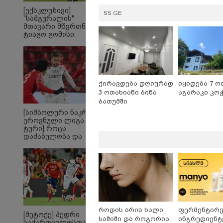
რომ ა
[ექსკლუზივი]
ტაძრი
SS.GE
"სამგურალის"
მგლო
მთავარი მწვრთნელი
სიყვ
ტიაგო გომისი:
ავუხ
"საქართველო
არ დ
ტალანტების
სიდო
ქვეყანაა"!
ქირავდება დღიურად
იყიდება 7 ო
3 ოთახიანი ბინა
აგარაკი კო
ბათუმში
[სიმბოლური ნაკრები.
ეროვნული ლიგა. XXX
ტური] როცა
დაძაბულობა და
ხარისხი ერთად არ
არიან...
ყველაზე კარგი/ცუდი
20
ქვეყნები
გა
ემიგრანტებისთვის 2026
ავ
წელს
Fo
როდის არის ხალი
ფერმენტირ
[მეტოქე] პედრი
საშიში და როგორია
ინგრედიენტ
საქართველოსთან