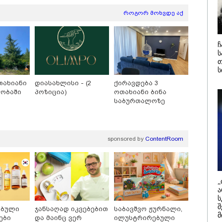
დამიანის გასვენება
4-ჯერ თავ
დან არ მოხდეს, ეს
დაწყებული 
როგორ მოხვდე აქ
ვიარეს ისეთი
მადლობა
არულითა უნდა
პროკურატუ
სნათ, რომ შფოთვა
გარეშე ეს 
კატეგორიის ყველა სიახლე
აიბადოს" - დედა
დადგებოდა
ჩ
ნია
ხარძიანი
ს
თ
ს
თახიანი
დიასახლისი - (2
ქირავდება 3
ჭობაში
პოზიცია)
ოთახიანი ბინა
საბურთალოზე
sponsored by
ContentRoom
26 წლის ყველაზე
აფრიკის ქვეყნები
ყიდვადი
ამერიკულ დოლარზე
„
ტომობილები -
უარს ამბობენ
ა
cus2Move-ის რეიტინგი
ს
შ
ებული
ჯანსაღად იკვებებით
საბავშვო ჟურნალი,
მ
ები
და მაინც ვერ
ილუსტრირებული