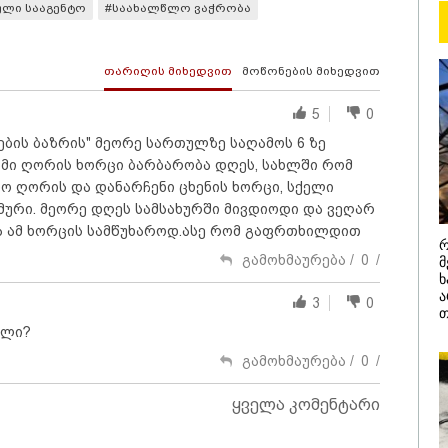
ული სააგენტო
#საახალწლო ვაჭრობა
შეცდომა არის
დანაშაულის ტო
ეკა კუპატაძე ნა
თარიღის მიხედვით
მოწონების მიხედვით
ჟორჟოლიანს
5
0
ების ბაზრის" მეორე სართულზე საღამოს 6 ზე
მი ღორის ხორცი ბარბარობა დღეს, სახლში რომ
ლო ღორის და დანარჩენი ცხენის ხორცი, სქელი
მური. მეორე დღეს სამსახურში მივდიოდი და ვეღარ
ა ამ ხორცის სამწუხაროდ.ასე რომ გაფრთხილდით
/ 05-08-2026
09:32 / 05-08-
რ
გამოხმაურება /
0
/
მ
ს მიერ ცოტნესთვის
"4 დღე უწ
ვებულ სახლში
უპუროდ გა
ხ
ნებურად ცხოვრობს
სიცოცხლე 
ა
3
0
იანი, რომელიც
ქართველი 
თ
დის ანდერძში ერთი
წერს, რომ 
ელი?
ითაც კი არ არის
მათ შორის
ნიებული" - ანა
გოგონა გა
გამოხმაურება /
0
/
ური
/ 04-08-2026
16:02 / 03-08-
ყველა კომენტარი
ა კანონიკიდან
"15 წლის წ
მდინარე,
დანაშაული,
ებულად მიგვაჩნია,
შეცვლილი 