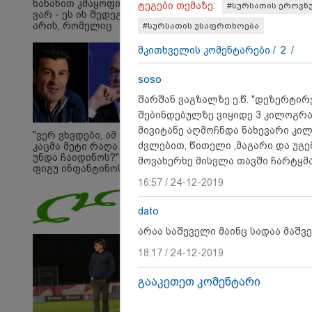
ნანახით კმაყოფილი
ტეგები თემაზე:
#სურსათის ეროვნ
ვარ - ეს ის შედეგი არ
არის, რომელიც
#სურსათის უსაფრთხოება
გვინდოდა
მკითხველის კომენტარები /
2
/
soso
შარშან ვაგზალზე ე.წ. "დეზერტირ
შებინდებულზე ვიყიდე 3 კილოგრა
მივიტანე აღმოჩნდა ნახევარი კი
"ვერ ვხვდები, ამ
ძვლებით, წითელი ,მაგარი და უგე
კაცმა მეტი რაღა
უნდა ჩაიდინოს?" -
მოვახერხე მისვლა თავში ჩარტყმ
09:33 
ფიგუ ინფანტინოს
გადადგომას
16:57 / 24-12-2019
"მამი
მოითხოვს
დატო
თვით
dato
ადამ
ზვია
არაა საშეველი მაინც სადაა მაშვ
სიტყვ
მოხსე
18:17 / 24-12-2019
ჯაბა
12:20 
გააკეთეთ კომენტარი
"როც
გამო
მართ