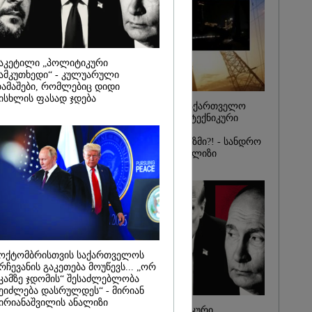
იდან
საქმე...
რას, მათ
შედეგი არ
" - ქეთა
აკეტილი „პოლიტიკური
ამკუთხედი“ - კულუარული
ამაშები, რომლებიც დიდი
ისხლის ფასად ჯდება
რატომ ჩაბნელდა საქართველო
მესამედ: საბოტაჟი, ტექნიკური
ხარვეზი თუ
არაპროფესიონალიზმი?! - სანდრო
თვალჭრელიძის ანალიზი
ოქტომბრისთვის საქართველოს
რჩევანის გაკეთება მოუწევს... „ორ
კამზე ჯდომის“ შესაძლებლობა
ეიძლება დასრულდეს“ - მირიან
ირიანაშვილის ანალიზი
ჩაკეტილი „პოლიტიკური