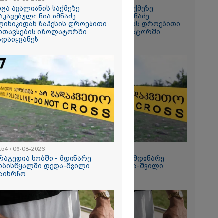
იგა ავალიანის საქმეზე
გიგა ავალიანის საქმეზე
აკავებული ნია იმნაძე
დაკავებული ნია იმნაძე
ანიკო,
ლინიკიდან ზაჰესის დროებითი
კლინიკიდან ზაჰესის დროებითი
ვადება არ
ოთავსების იზოლატორში
მოთავსების იზოლატორში
კლი
ადაიყვანეს
გადაიყვანეს
ლინიკაში
ანილი - რას
ვოკატი?
ეტიკული
 გათიშვა -
კ-ის წევრი
ქრება ნია
კურატურამ
:54 / 06-08-2026
12:54 / 06-08-2026
წარუდგინა
რაგედია ხობში - მდინარე
ტრაგედია ხობში - მდინარე
ობისწყალში დედა-შვილი
ხობისწყალში დედა-შვილი
აიხრჩო
დაიხრჩო
2026
დება, რომ
 რესტორანში
ფეთქებას