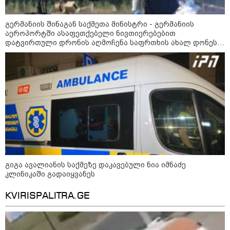
გერმანიის შინაგან საქმეთა მინისტრი - გერმანიის
აეროპორტში ასაფეთქებელი ნივთიერებებით
დატვირთული დრონის აღმოჩენა საფრთხის ახალ დონეს
აღნიშნავს
14:23 / 05-08-2026
ევროპელმა და რუსმა ყოფილმა
მაღალჩინოსნებმა უკრაინაში ომთან
დაკავშირებით მოლაპარაკებები
გამართეს - რა არის ცნობილი
შეხვედრაზე
09:55 / 05-08-2026
გიგა ავალიანის საქმეზე დაკავებული ნია იმნაძე
მორიგი თავდასხმა Wildberries-
კლინიკაში გადაიყვანეს
ის საწყობზე - დრონებით
თავდასხმის შემდეგ, ტულას
KVIRISPALITRA.GE
ოლქში მდებარე საწყობში
ხანძარია