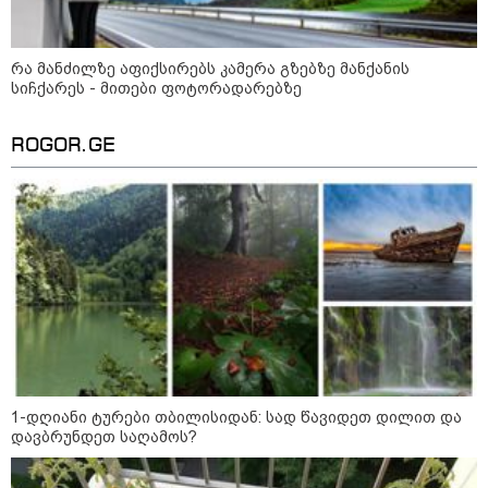
კასპიის ზღვა: სამი ქვეყნის
დაპირისპირების ახალი
ადგილი - რა სტრატეგიული
რა მანძილზე აფიქსირებს კამერა გზებზე მანქანის
მნიშვნელობა აქვს ამ ადგილს
სიჩქარეს - მითები ფოტორადარებზე
ROGOR.GE
09:42 / 22-07-2026
რუსეთის ქალაქებში,
კრასნოდარსა და ნევინომისკში,
Wildberries-ის ლოგისტიკურ
ცენტრებზე თავდასხმა მოხდა-
არიან დაშავებულები
08:51 / 22-07-2026
ზელენსკიმ ფედოროვის
შემდეგ, სირსკიც გაუშვა - ვინ
იქნება უკრაინის შეიარაღებული
ძალების ახალი
მთავარსარდალი?
1-დღიანი ტურები თბილისიდან: სად წავიდეთ დილით და
დავბრუნდეთ საღამოს?
კატეგორიის ყველა სიახლე