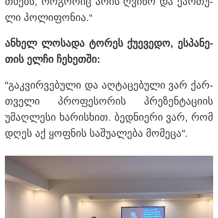
თხებს, რო­გო­რიც არის ღვი­ნო და ქარ­თუ­
ლი პო­ლი­ფო­ნია.“
ან­ხელ ლო­სა­და ტო­რეს ქუ­ე­ვე­დო, ეს­პა­ნე­
თის ელჩი ჩე­ხეთ­ში:
"გაკ­ვირ­ვე­ბუ­ლი და აღ­ტა­ცე­ბუ­ლი ვარ ქარ­
თვე­ლი პრო­ფე­სო­რის პრე­ზენ­ტა­ცი­ის
უმაღ­ლე­სი ხა­რის­ხით. ბედ­ნი­ე­რი ვარ, რომ
დღეს აქ ყოფ­ნის სა­შუ­ა­ლე­ბა მო­მე­ცა".
12:36 / 05-08-2026
გარდაცვლილი და დაშავებულები - ავტობანზე
ერთმანეთს მიკროავტობუსი და ევაკუატორი შეეჯახა