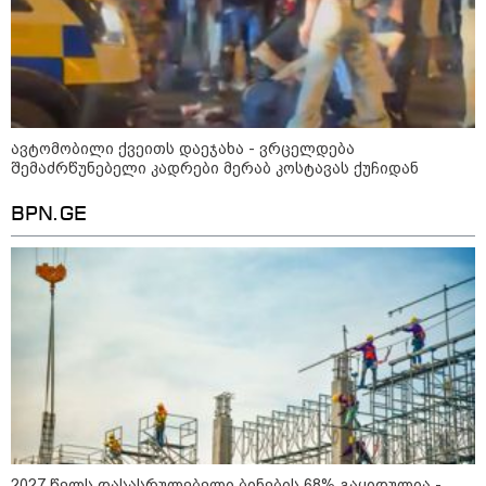
რა მანძილზე აფიქსირებს კამერა
გზებზე მანქანის სიჩქარეს -
მითები ფოტორადარებზე
ავტომობილი ქვეითს დაეჯახა - ვრცელდება
შემაძრწუნებელი კადრები მერაბ კოსტავას ქუჩიდან
BPN.GE
სამხედრო
2027 წელს დასასრულებელი ბინების 68% გაყიდულია -