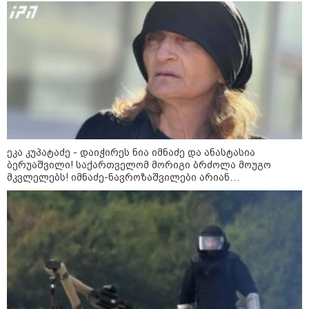
რა უნდა იყოს იდეალურ პლაჟის
ჩანთაში: სრული ჩეკლისტი
ზღვაზე წასვლამდე
კონფლიქტები
ეკა კუპატაძე - დაიჭირეს ნია იმნაძე და ანასტასია
ბერუაშვილი! საქართველომ მორიგი ბრძოლა მოუგო
მკვლელებს! იმნაძე-ნავროზაშვილები არიან
მანიპულატორები, კადრებში მე ვნახე თამუნა
ნავროზაშვილის ისტერიკების ფონზე წყნარად მდგარი
პოლიცია