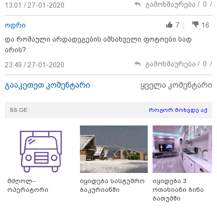
მსოფლიო
გამოხმაურება /
0
/
13:01 / 27-01-2020
ოდრი
7
16
და რომაული არდადეგების ამსახველი ფოტოები სად
არის?
გამოხმაურება /
0
/
23:49 / 27-01-2020
გააკეთეთ კომენტარი
ყველა კომენტარი
SS.GE
როგორ მოხვდე აქ
მძღოლ-
იყიდება სასტუმრო
იყიდება 3
14:08 / 05-08-2026
ოპერატორი
ბაკურიანში
ოთახიანი ბინა
ლაიფციგის აეროპორტში უკრაინულ
ბათუმში
თვითმფრინავთან ახლოს ასაფეთქებელი