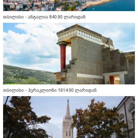
სამსახურის თანამშრომლებმა
ნაგვის მანქანაში იპოვეს
თბილისი - ანტალია 840.90 ლარიდან
11:10 / 05-08-2026
"სირცხვილი შიგნიდან
მღრღნიდა“ - FBI-ის აგენტმა
აღიარა, რომ "მტრული ქვეყნის“
ანგარიშებიდან 1 მილიონი
დოლარი მოიპარა
კატეგორიის ყველა სიახლე
თბილისი - ჰერაკლიონი 1614.90 ლარიდან
მკითხველის რჩევით