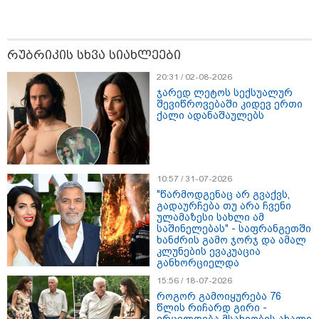
რომ ნია არაფერშუაში არაა?!" -
გიგა ავალიანის საქმეზე ნია
იმნაძეს აკავებენ
რუბრიკის სხვა სიახლეები
20:31 / 02-08-2026
ავტომობილი ქვეითს დაეჯახა -
ვრცელდება შემაძრწუნებელი
ჯარედ ლეტოს სექსუალურ
შევიწროვებაში კიდევ ერთი
კადრები მერაბ კოსტავას ქუჩიდან
ქალი ადანაშაულებს
რამ გამოწვია საქართველოს
ელექტროენერგეტიკული სისტემის
10:57 / 31-07-2026
სრული გათიშვა - რა დეტალები
"წარმოდგენაც არ გვაქვს,
ხდება ცნობილი?
გადაურჩება თუ არა ჩვენი
ულამაზესი სახლი ამ
საშინელებას" - საფრანგეთში
ხანძრის გამო ჯორჯ და ამალ
კლუნების ევაკუაცია
განხორციელდა
15:56 / 18-07-2026
პოლიტიკა
როგორ გამოიყურება 76
წლის რიჩარდ გირი -