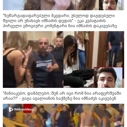
"სკოლის ფორმების
რეალიზაცია 1-ელი
სექტემბრიდან დაიწყება და
იქნება როგორც საცალო, ასევე
"ზეწარგადაფარებული მკვდარი, უსულოდ დაგდებული
ონლაინ გაყიდვის რეჟიმი" -
შვილი არ უნახავს იმნაძის დედას" - ეკა კუპატაძის
გივი მიქანაძე
პირველი ემოციური კომენტარი ნია იმნაძის დაკავებაზე
კატეგორიის ყველა სიახლე
2027 წელს დასასრულებელი
ბინების 68% გაყიდულია - კვლევა
"მანიაკებო, დამპლებო, შენ არ იცი რომ ნია არაფერშუაში
არაა?!" - გიგა ავალიანის საქმეზე ნია იმნაძეს აკავებენ
„ერთი მხრივ დენი ძვირდება, მისი
მეოცედი მაინინგში მიდის" - სად
მიდის ჩვენი დენი?