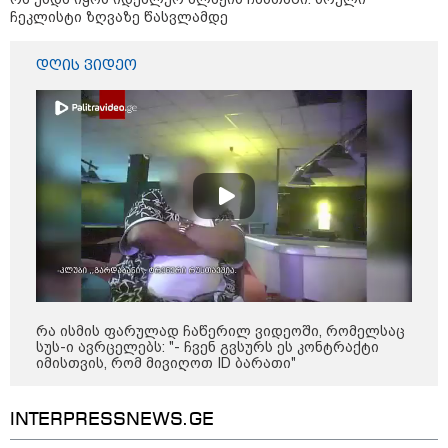
ჩეკლისტი ზღვაზე წასვლამდე
დღის ზოგადი
6
ასტროლოგიური
დღის ვიდეო
პროგნოზი
აგვისტო
1-დღიანი ტურები თბილისიდან:
სად წავიდეთ დილით და
დავბრუნდეთ საღამოს?
რა ისმის ფარულად ჩაწერილ ვიდეოში, რომელსაც
სუს-ი ავრცელებს: "- ჩვენ გვსურს ეს კონტრაქტი
ბოსტანი აივანზე: რომელი
იმისთვის, რომ მივიღოთ ID ბარათი"
ბოსტნეული და მწვანილი
იზრდება მარტივად ქოთნებში
INTERPRESSNEWS.GE