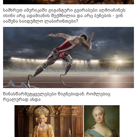
სამხრეთ ამერიკაში გიგანტური გვირაბები აღმოაჩინეს:
შტურმი ტვინზე და პოლიტიკური
ისინი არც ადამიანის შექმნილია და არც ბუნების - ვინ
პოლარიზაციის მეტასტაზები: რა
ააშენა საიდუმლო ლაბირინთები?
ემართება ადამიანის ფსიქიკას,
როდესაც მედიიდან და
სოცქსელებიდან მუდმივად
ლანძღვა-გინება ესმის?! -
ფსიქოლოგ ზურა მხეიძის ანალიზი
სამართალი
წინასწარმეტყველებები წიგნებიდან, რომლებიც
რეალურად ახდა