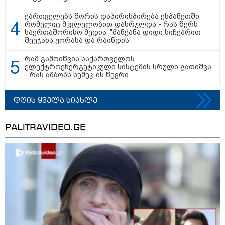
"უკვე 5 წელია ვუძლებ ციხის
ქართველებს შორის დაპირისპირება ესპანეთში,
მძიმე პირობებს, იზოლაციას,
რომელიც მკვლელობით დასრულდა - რას წერს
გავუძელი წამებას, მოწამვლას,
საერთაშორისო მედია: "მანქანა დიდი სიჩქარით
ორმხრივ ლანძღვას და
შეეჯახა ჟორასა და რაინდის"
შეურაცხყოფას..." - რას წერია
მიხილ სააკაშვილის
მიმართვაში, რომელიც პარტიის
რამ გამოიწვია საქართველოს
ყრილობაზე დამსწრე
ელექტროენერგეტიკული სისტემის სრული გათიშვა
საზოგადოებას გააცნეს?
17:07 / 05-08-2026
- რას ამბობს სემეკ-ის წევრი
"ნაციონალური მოძრაობის“
მმართველობითი საბჭოს
ხელმძღვანელი ირაკლი
დღის ყველა სიახლე
ფავლენიშვილი გახდა
PALITRAVIDEO.GE
16:24 / 05-08-2026
1-ელ, მე-7 და მე-10 კლასელებს
სკოლებში ახალი
სახელმძღვანელოები, ახალი
პროგრამები დახვდებათ -
საგაკვეთილო პროცესში
ტელეფონების გამოყენება
იზღუდება
16:11 / 05-08-2026