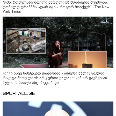
კატეგორიის ყველა სიახლე
"ომი, რომელსაც მთელი მსოფლიოს შთანთქმა შეუძლია:
დონალდ ტრამპმა აღარ იცის, როგორ მოიქცეს" -The New
York Times
ეკა კუპატაძე - დაიჭირეს ნია
იმნაძე და ანასტასია ბერუაშვილი!
საქართველომ მორიგი ბრძოლა
მოუგო მკვლელებს! იმნაძე-
ნავროზაშვილები არიან
მანიპულატორები, კადრებში მე
ვნახე თამუნა ნავროზაშვილის
გერმანიის შინაგან საქმეთა
ისტერიკების ფონზე წყნარად
მინისტრი - გერმანიის
კიევი ისევ სასტიკად დაიბომბა - ამდენი ბალისტიკური
მდგარი პოლიცია
აეროპორტში ასაფეთქებელი
რაკეტა მსოფლიოს არც ერთი ქალაქისკენ არ გაუშვიათ:
ნივთიერებებით დატვირთული
პუტინის ახალი ანტირეკორდი
დრონის აღმოჩენა საფრთხის
ახალ დონეს აღნიშნავს
SPORTALL.GE
გიგა ავალიანის საქმეზე
დაკავებული ნია იმნაძე კლინიკაში
გადაიყვანეს