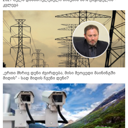
კვლევა
14:40 / 05-08-2026
პუტინმა უკრაინის წინააღმდეგ მებრძოლი
დაჯგუფებების ხელმძღვანელობაში
საკადრო ცვლილებები განახორციელა
„ერთი მხრივ დენი ძვირდება, მისი მეოცედი მაინინგში
მიდის" - სად მიდის ჩვენი დენი?
12:46 / 01-08-2026
"რუსეთში შესაძლოა, საომარი
მდგომარეობა გამოცხადდეს" -
გენერალ-მაიორ ვახტანგ
კაპანაძის ანალიზი
08:24 / 29-07-2026