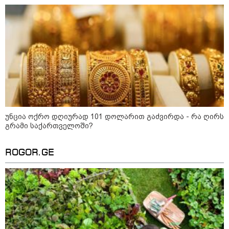
ხანძარი - რუსეთმა კიევზე
იერიში ბალისტიკური
რაკეტებით მიიტანა
14:13 / 04-08-2026
მორიგი თავდასხმა რუსეთში,
ნავთობგადამამუშავებელ
ქარხანაზე - რა დეტალებია
ცნობილი
უნცია ოქრო დღიურად 101 დოლარით გაძვირდა - რა ღირს
გრამი საქართველოში?
კატეგორიის ყველა სიახლე
ROGOR.GE