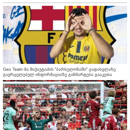
მოზაიკა
Geo Team-მა მიქაუტაძის "ბარსელონაში" გადასვლაზე
გავრცელებულ ინფორმაციაზე განმარტება გააკეთა
11:17 / 08-08-2026
არშემდგარი ქორწინება 15 წლით უფროს
ქართველთან - ალინა კაბაევას