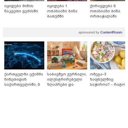
მშობლები სასურველი ზომისა
იყიდება მიწის
იყიდება 1
ქირავდება 6
და მოდელის სასკოლო
ნაკვეთი ვეძისში
ოთახიანი ბინა
ოთახიანი ბინა
ფორმების შეძენას
ბათუმში
ორთაჭალაში
sponsored by
ContentRoom
22:11 / 09-08-2026
წალენჯიხაში, მდინარეში
მამაკაცმა ახალგაზრდა დედა-
შვილის გადარჩენა შეძლო,
თუმცა თავად ძლიერი
დინებიდან გამოსვლა ვეღარ
მოახერხა და წყალმა გაიტაცა
ქართველმა ექიმმა
საბავშვო ჟურნალი,
ომეგა-3
21:52 / 09-08-2026
ჩინეთიდან
ილუსტრირებული
ზაფხულშიც
ვინ არიან ყველა დროის
საქართველოში, 6
ზღაპრები და
საჭიროა? - რატომ
ყველაზე მაღალანაზღაურებადი
000 კილომეტრის
მაგნიტური
არ უნდა ვთქვათ
სპორტსმენები
დაშორებით,
სათამაშო 9.90
უარი თევზზე ცხელ
ტელერობოტული
ლარად - "საბავშვო
დღეებში
ოპერაცია ჩაატარა
კარუსელში"
- ისტორია
ზღაპრების სერია
დაწერილია
დაიწყო
კატეგორიის ყველა სიახლე