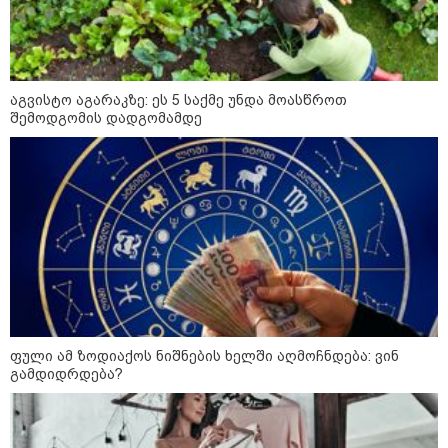
აგვისტო აგარაკზე: ეს 5 საქმე უნდა მოასწროთ
შემოდგომის დადგომამდე
კატეგორიები
დღის ზოგადი
10
ასტროლოგიური
პროგნოზი
ფული ამ ზოდიაქოს ნიშნების ხელში აღმოჩნდება: ვინ
აგვისტო
გამდიდრდება?