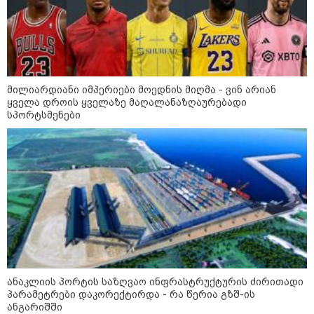
შეზღუდვა საწვავის ჩასხმაზე - რა
ინფორმაციას აქვეყნებს "დემოკრატიის
კვლევის ინსტიტუტი“
14:23 / 05-08-2026
მილიარდიანი იმპერიები მოედნის მიღმა - ვინ არიან
ევროპელმა და რუსმა ყოფილმა
მაღალჩინოსნებმა უკრაინაში
ყველა დროის ყველაზე მაღალანაზღაურებადი
ომთან დაკავშირებით
სპორტსმენები
მოლაპარაკებები გამართეს - რა
არის ცნობილი შეხვედრაზე
09:55 / 05-08-2026
მორიგი თავდასხმა Wildberries-
ის საწყობზე - დრონებით
თავდასხმის შემდეგ, ტულას
ოლქში მდებარე საწყობში
ხანძარია
ანაკლიის პორტის საზღვაო ინფრასტრუქტურის ძირითადი
09:12 / 05-08-2026
პარამეტრები დაკორექტირდა - რა წერია გზშ-ის
14 გარდაცვლილი, 22
დაშავებული, მასშტაბური
ანგარიშში