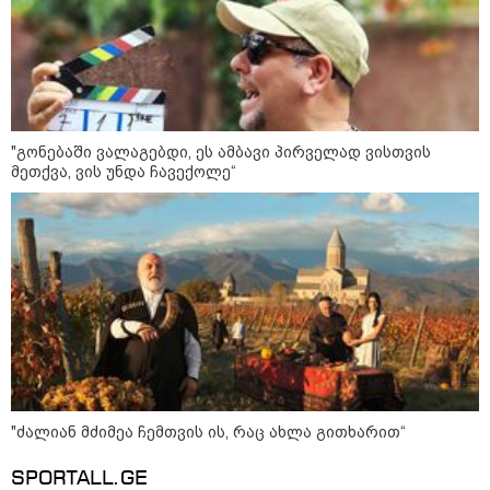
წალენჯიხის მუნიციპალიტეტში
მდინარეში ახალგაზრდა მამაკაცს
ეძებენ
"გონებაში ვალაგებდი, ეს ამბავი პირველად ვისთვის
მეთქვა, ვის უნდა ჩავექოლე“
"კოალიცია ცვლილებისთვის" 2024
წელს ნიკა მელიას საარჩევნო
კამპანიისას მომხდარ ინციდენტზე
მისივე გარემოცვის წევრების -
ცოტნე მირცხულავასა და
გაბრიელ კობაიძისთვის ბრალის
წაყენებას "აბსურდულს" უწოდებს
ოკუპირებული ცხინვალის ე.წ.
საგარეო უწყება - საქართველოს
პოლიტიკურმა ხელმძღვანელობამ,
ირაკლი კობახიძის სახით,
ოფიციალურად აღიარა მიხეილ
სააკაშვილი სამხედრო აგრესიის
დამნაშავედ - 2008 წლის
"ძალიან მძიმეა ჩემთვის ის, რაც ახლა გითხარით“
აგვისტოს ომზე პასუხისმგებლობა
უნდა დაეკისროს ქვეყანას
SPORTALL.GE