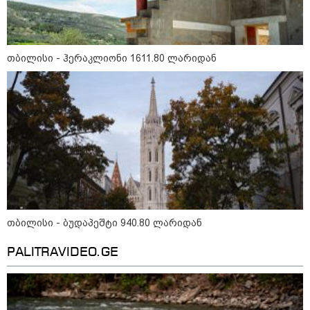
16:33 / 08-08-2026
"გიორგი ბარამიძემ რაღაც
თბილისი - ჰერაკლიონი 1611.80 ლარიდან
არასწორად ჩამოაყალიბა,
მაგრამ ნამდვილად არ
ეკუთვნის წიხლი ივანიშვილის
ღალატზე დაფუძნებული
დიქტატურის მსახურებისგან" -
მიხეილ სააკაშვილი
16:22 / 08-08-2026
"აი, ეს არის სამშობლოს
ღალატი" - როგორ ეხმაურება
ნიკა გვარამია აგვისტოს ომთან
დაკავშირებით ირაკლი
კობახიძის განცხადებას?
თბილისი - ბუდაპეშტი 940.80 ლარიდან
კატეგორიის ყველა სიახლე
PALITRAVIDEO.GE