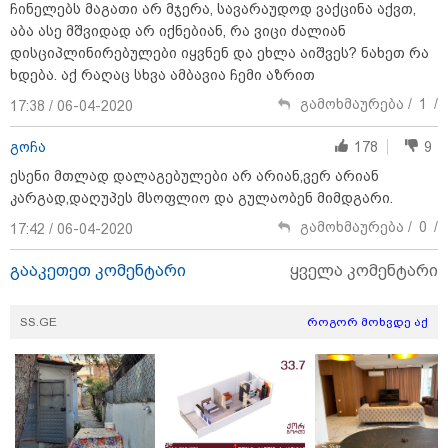
ჩინელებს მაგათი არ მჯერა, სავარაუდოდ ვაქცინა აქვთ,
აბა ასე მშვიდად არ იქნებიან, რა ვიცი ძალიან
დისციპლინირებულები იყვნენ და ეხლა აიშვეს? ნახეთ რა
ხდება. აქ რაღაც სხვა ამბავია ჩემი აზრით
გამოხმაურება /
1
/
17:38 / 06-04-2020
11:36 / 08-08-2026
გოჩა
178
9
წელიწადნახევარში საქართველოში 164
ესენი მთლად დალაგებულები არ არიან,ვერ არიან
ადამიანი დაიკარგა - 57 პირს ამ დრომდე
კარგად,დაღუპეს მსოფლიო და გულაობენ მიმდგარი.
ეძებენ
გამოხმაურება /
0
/
17:42 / 06-04-2020
გააკეთეთ კომენტარი
ყველა კომენტარი
23:40 / 09-08-2026
კაცი, რომელმაც მდინარეში
დედა-შვილი გადაარჩინა და
SS.GE
როგორ მოხვდე აქ
თვითონ დინებამ გაიტაცა,
ცოცხალი იპოვეს
23:04 / 09-08-2026
ცნობილია, თუ სად შეძლებენ