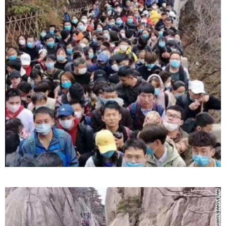
კაცი, რომელმაც მდინარეში დედა-შვილი
გადაარჩინა და თვითონ დინებამ გაიტაცა, ცოცხალი
იპოვეს
20:27 / 09-08-2026
"მოსალოდნელია წვიმა, ელჭექი, სეტყვა, ქარის
გაძლიერება" - როდიდან გაუარესდება ამინდი
საქართელოში?