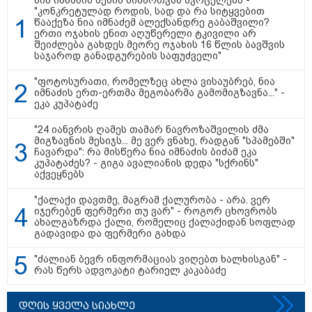
კი აგრძელებ ამის გაკეთებას" -
"კონკრეტულად როდის, სად და რა სიტყვებით
თეონა კონტრიძე მეუღლეს
წააქეზა ნია იმნაძემ ალექსანდრე გაბაშვილი?
ემოციურ "პოსტს" უძღვნის
ერთი ოჯახის ენით აღუწერელი ტკივილი არ
შეიძლება გახდეს მეორე ოჯახის 16 წლის ბავშვის
საჯაროდ განადგურების საფუძველი"
"ფოტოსურათი, რომელზეც ახლა ვისაუბრებ, ნია
იმნაძის ერთ-ერთმა მეგობარმა გამომიგზავნა..." -
ეკა კუპატაძე
პოლიტიკა
"24 იანვრის ღამეს თამარ ნავროზაშვილის ძმა
მიგზავნის მესიჯს... მე ვერ ვნახე, რადგან "სპამებში"
ჩავარდა": რა მისწერა ნია იმნაძის ბიძამ ეკა
კუპატაძეს? - გიგა ავალიანის დედა "სქრინს"
აქვეყნებს
"ქალაქი დავთმე, მაგრამ ქალურობა - არა. ვერ
იჯერებენ ფერმერი თუ ვარ" - როგორ ცხოვრობს
ახალგაზრდა ქალი, რომელიც ქალაქიდან სოფლად
გადავიდა და ფერმერი გახდა
"ძალიან ბევრ ინფორმაციას ვიღებთ ხალხისგან" -
რას წერს ადვოკატი ტარიელ კაკაბაძე
დღის ყველა სიახლე