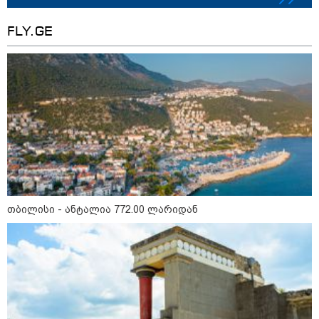
FLY.GE
12:34 / 08-08-2026
რას აცხადებს ირაკლი კობახიძე
ელექტროენერგიის რამდენჯერმე
გათიშვასთან დაკავშირებით?
19:32 / 08-08-2026
"სიმბოლურია, რომ კობახიძის
მოღალატეობრივი განცხადება
საქართველოს
თავისუფლებისთვის შეწირული
გმირების მემორიალზე
თბილისი - ანტალია 772.00 ლარიდან
გაკეთდა" - "ნაციონალური
მოძრაობა"
19:03 / 08-08-2026
"მკაცრად ვგმობთ ირაკლი
კობახიძის განცხადებას" -
"კოალიცია ცვლილებისთვის"