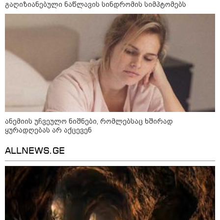
გაღიზიანებული ნაწლავის სინდრომის სიმპტომებს
"გონებაში ვალაგებდი, ეს ამბავი
პირველად ვისთვის მეთქვა, ვის
უნდა ჩავექოლე“
"ძალიან მძიმეა ჩემთვის ის, რაც
ახლა გითხარით“
ანემიის უჩვეულო ნიშნები, რომლებსაც ხშირად
ყურადღებას არ აქცევენ
"ეს უზნეო გზა
ALLNEWS.GE
ხელისუფლებისთვის ცუდად
მთავრდება ხოლმე“