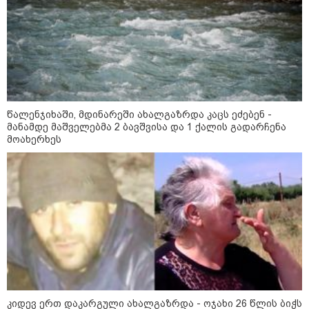
მილიარდიანი იმპერიები მოედნის
მიღმა - ვინ არიან ყველა დროის
ყველაზე მაღალანაზღაურებადი
სპორტსმენები
ანაკლიის პორტის საზღვაო
წალენჯიხაში, მდინარეში ახალგაზრდა კაცს ეძებენ -
ინფრასტრუქტურის ძირითადი
მანამდე მაშველებმა 2 ბავშვისა და 1 ქალის გადარჩენა
პარამეტრები დაკორექტირდა - რა
მოახერხეს
წერია გზშ-ის ანგარიშში
უნცია ოქრო დღიურად 101
დოლარით გაძვირდა - რა ღირს
გრამი საქართველოში?
კიდევ ერთ დაკარგული ახალგაზრდა - ოჯახი 26 წლის ბიჭს