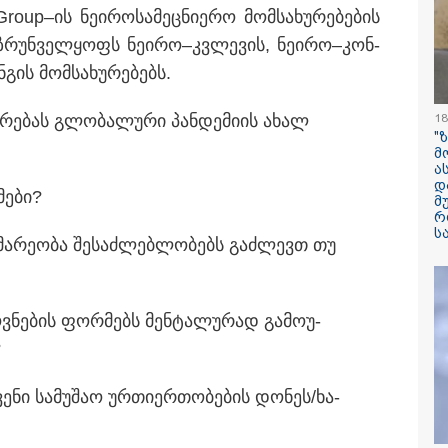
up–ის ნე­ი­რო­სა­მეც­ნი­ე­რო მომ­სა­ხუ­რე­ბე­ბის
ილისი - ჰერაკლიონი
თბილისი - ბუდაპეშტი
თბილისი - 
78.80 ლარიდან
1421.00 ლარიდან
ლარიდან
ზ­რუნ­ველ­ყოფს ნე­ი­რო–კვლე­ვის, ნე­ი­რო–კონ­
გის მომ­სა­ხუ­რე­ბებს.
18
რე­ბას გლო­ბა­ლუ­რი პან­დე­მი­ის ახალ
"
მ
ა
11:36 / 08-08-2026
დ
მე­ბი?
მ
წელიწადნახევა
რ
საქართველოში 
ს
მა­რე­ო­ბა შე­საძ­ლებ­ლო­ბებს გაძ­ლევთ თუ
ადამიანი დაიკარ
პირს ამ დრომდე
ვ­ნე­ბის ფორ­მებს მენ­ტა­ლუ­რად გა­მო­უ­
?
ნი სა­მუ­შაო ურ­თი­ერ­თო­ბე­ბის დო­ნეს/ხა­