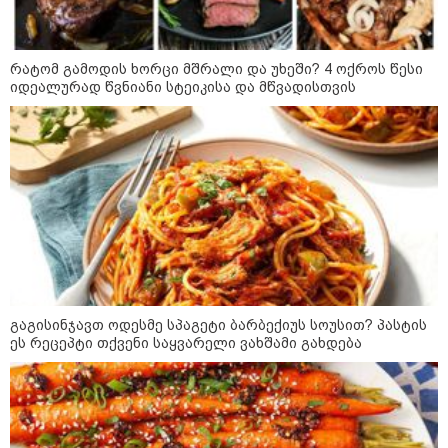
მაშველებმა გარდაცვლილი
იპოვეს
რატომ გამოდის ხორცი მშრალი და უხეში? 4 ოქროს წესი
კატეგორიის ყველა სიახლე
იდეალურად წვნიანი სტეიკისა და მწვადისთვის
პაატა ზაქარეიშვილის მწვავე
პასუხი გიორგი ბარამიძის
სკანდალურ განცხადებაზე -
"ყველაფერი დეტალურად ვიცი...
კამანში მოკლული ქართველები მე
გადმოვასვენე... ბარამიძე კი
გაგისინჯავთ ოდესმე სპაგეტი ბარბექიუს სოუსით? პასტის
ტყუის"
აგვისტოს ომში, გორში
ეს რეცეპტი თქვენი საყვარელი ვახშამი გახდება
საბრძოლო ნათლობა მიღებული
რუსული „ისკანდერი“ დღეს კიევის
მთავარ კოშმარად იქცა