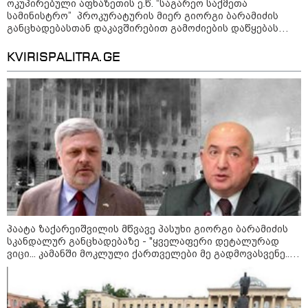
ოკუპირებული აფხაზეთის ე.წ. “საგარეო საქმეთა
„ფასები 2-3 წელში გაორმაგდება“
სამინისტრო” პროკურატურის მიერ გიორგი ბარამიძის
- ლოკაციები თბილისის
განცხადებასთან დაკავშირებით გამოძიების დაწყებას
შემოგარენში, სადაც შესაძლოა,
ეხმაურება
მიწები გაძვირდეს
KVIRISPALITRA.GE
სამართალი
პაატა ზაქარეიშვილის მწვავე პასუხი გიორგი ბარამიძის
სკანდალურ განცხადებაზე - "ყველაფერი დეტალურად
ვიცი... კამანში მოკლული ქართველები მე გადმოვასვენე...
ბარამიძე კი ტყუის"