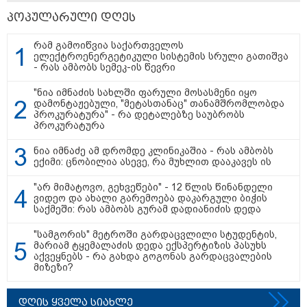
პოპულარული დღეს
თბილისი - ანტალია 830.20
რამ გამოიწვია საქართველოს
ლარიდან
ელექტროენერგეტიკული სისტემის სრული გათიშვა
- რას ამბობს სემეკ-ის წევრი
"ნია იმნაძის სახლში ფარული მოსასმენი იყო
დამონტაჟებული, "მეტასთანაც" თანამშრომლობდა
პროკურატურა" - რა დეტალებზე საუბრობს
თბილისი - ჰერაკლიონი 1835.90
პროკურატურა
ლარიდან
ნია იმნაძე ამ დრომდე კლინიკაშია - რას ამბობს
ექიმი: ცნობილია ასევე, რა მუხლით დააკავეს ის
"არ მიმატოვო, გეხვეწები" - 12 წლის წინანდელი
ვიდეო და ახალი გარემოება დაკარგული ბიჭის
თბილისი - ბუდაპეშტი 1609.70
საქმეში: რას ამბობს გურამ დადიანიძის დედა
ლარიდან
"სამგორის" მეტროში გარდაცვლილი სტუდენტის,
მარიამ ტყემალაძის დედა ექსპერტიზის პასუხს
აქვეყნებს - რა გახდა გოგონას გარდაცვალების
მიზეზი?
თბილისი - რომი 1032.90 ლარიდან
დღის ყველა სიახლე