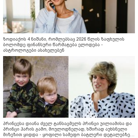
ცნობით, დონალდ ტრამპი პიტ
ჰეგსეთს დაუპირისპირდა:
დეტალები
კატეგორიის ყველა სიახლე
ზოდიაქოს 4 ნიშანი, რომლებსაც 2026 წლის ზაფხულის
ბოლომდე ფინანსური წარმატება ელოდება -
ასტროლოგები ასახელებენ
პროკურორი - შევიწროებაზე ნია
იმნაძემ ინფორმაცია მიაწოდა
მშობლებს, კლასის დამრიგებელს,
ასევე, ალექსანდრე გაბაშვილს -
ასეთი წარსული გამოცდილების
ადამიანისთვის ინფორმაციის
მიწოდება, რომ მასწავლებელი
პროკურორი - მოვიპოვეთ ფარული
სექსუალურად ავიწროებდა,
ჩანაწერი ნია იმნაძესა და
ფაქტობრივად, წაქეზება იყო
პრინცესა დიანა ძველ ტანსაცმელს პრინცი უილიამისა და
მამამისს შორის, განიხილავდნენ,
როგორ ჩაიდინა გაბაშვილმა
პრინცი ჰარის გამო, მოულოდნელად, ხშირად აუხსნელი
დანაშაული - ნიას მამა ამბობს,
მიზეზით ყიდდა - ყოფილი სამეფო ბატლერი დეტალებზე