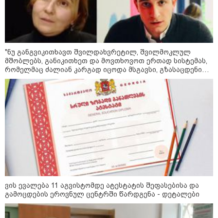
"ნუ განგვიკითხავთ შვილდახვრეტილ, შვილმოკლულ
მშობლებს, განიკითხეთ და მოვთხოვოთ ერთად სისტემას,
რომელმაც ძალიან კარგად იცოდა მსგავსი, გზასაცდენილი
ახალგაზრდების არსებობა და არაფერი გააკეთა მათ
სწორ გზაზე დასაყენებლად…" - იზა ომაძე
09:00 / 07-08-2026
18 წელი აგვისტოს ომიდან - ტრაგიკული
მოვლენების ქრონოლოგია, რომელიც
შესაძლოა, აღარ გვახსოვს
ვის ევალება 11 აგვისტომდე ატესტატის შეფასებისა და
18:21 / 07-08-2026
გამოცდების ეროვნულ ცენტრში წარდგენა - დეტალები
"ვიდეოს ნახვა ჩემთვის იყო
სიკვდილი - ისეთი ხმა აქვს,
თითქოს ეხვეწება, ცუდად არის"