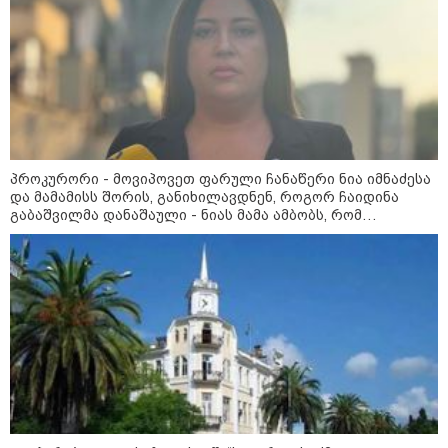
ამერიკელს, შეუძლია
ჩამოვიდეს, დახარჯოს ფული...
არავინ შეზღუდული არაა" -
კალაძე
კატეგორიის ყველა სიახლე
პროკურორი - მოვიპოვეთ ფარული ჩანაწერი ნია იმნაძესა
და მამამისს შორის, განიხილავდნენ, როგორ ჩაიდინა
გაბაშვილმა დანაშაული - ნიას მამა ამბობს, რომ
არასწორად მოიქცა, თუმცა მამას ეუბნება, რომ
„რიკოთის მსგავსი რთული
სხვანაირად ვერ მოიქცეოდა, თანამედროვე ეპოქაში
საინჟინრო ობიექტების მოვლა-
სხვანაირად ხდება
პატრონობა განსაკუთრებულ
პასუხისმგებლობას მოითხოვს“-
რატომ გახდა საჭირო გზების
მოვლა-პატრონობისთვის
სახელმწიფო კომპანიის შექმნა
„რუსთაველზე მდებარე
სასტუმროები 40-50%-იან
გაუქმებებს იღებენ, საკმაოდ დიდი
ზარალისკენ წავალთ - მეგონა,
ვიღაც მოიფიქრებდა და ბიზნესს
შეხვდებოდა“