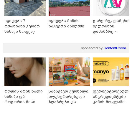
იყიდება 7
იყიდება მიწის
გარე რეკლამების
ოთახიანი კერძო
ნაკვეთი ბათუმში
ხელოსნის
სახლი სოფელ
დამხმარე -
დიღომში
რუსთავი
sponsored by
ContentRoom
15:47 / 07-08-2026
Tower Group და BREEAM - ხარისხის საერთაშორისო
სტანდარტი ქართულ დეველოპმენტში
როდის არის ხალი
საბავშვო ჟურნალი,
ფერმენტირებული
საშიში და
ილუსტრირებული
ინგრედიენტები
როგორია მისი
ზღაპრები და
კანის მოვლაში -
მოშორების
მაგნიტური
კორეული
მარტივი და
სათამაშო 9.90
ინოვაციური
უსაფრთხო გზები
ლარად - "საბავშვო
ბრენდი Manyo
კარუსელში"
საქართველოშია
ზღაპრების სერია