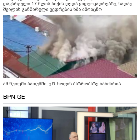
დაკარგული 17 წლის ბიჭის დედა ვიდეოკადრებზე, სადაც
"დადგება დრო და თქვენი
შვილის განწირული ვედრების ხმა ამოიცნო
დღევანდელი "პოსტაობა"
საკუთარ თავთან
შეგარცხვენთ... თქვენი
შეცდომა არის დანაშაულის
ტოლფასი" - ეკა კუპატაძე ნანუკა
ჟორჟოლიანს
09:33 / 05-08-2026
"მამის მიერ ცოტნესთვის
დატოვებულ სახლში
თვითნებურად ცხოვრობს
ადამიანი, რომელიც ზვიადის
ანდერძში ერთი სიტყვითაც კი
არ არის მოხსენიებული" - ანა
ჯაბაური
ამ წუთეში ბათუმში, ე.წ. ხოფის ბაზრობაზე ხანძარია
09:32 / 05-08-2026
BPN.GE
"4 დღე უწყლოდ და უპუროდ
გაატარეს, მათ სიცოცხლე
დავუბრუნეთ" - ქართველი
მეზღვაური წერს, რომ 36
მიგრანტი, მათ შორის, ორსული
გოგონა გადაარჩინა
12:20 / 04-08-2026