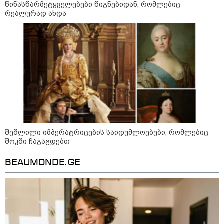
მკვეთრად შეიცვალა - რომელ
წინასწარმეტყველებები წიგნებიდან, რომლებიც
ქვეყნებშია ბენზინი ყველაზე
რეალურად ახდა
ძვირი და ყველაზე იაფი
09:05 / 07-08-2026
მკვლელობა პირდაპირ ეთერში:
ცნობილ "ტიკტოკერს" ლაივის
დროს ესროლეს, ის ადგილზე
გარდაიცვალა - რას ამბობს
მომხდარზე მექსიკის პოლიცია
შეშლილი იმპერატრიცების საიდუმლოებები, რომლებიც
23:15 / 06-08-2026
შოკში ჩაგაგდებთ
“არ მინდა, ბაიდენივით
სცენიდან გადავარდეს“ -
დონალდ ტრამპის სიტყვით
BEAUMONDE.GE
გამოსვლისას დამსწრეები
სახალისო შემთხვევის მოწმენი
გახდნენ
10:52 / 06-08-2026
ვაშინგტონს რაკეტების
დეფიციტი აქვს? - მედიის