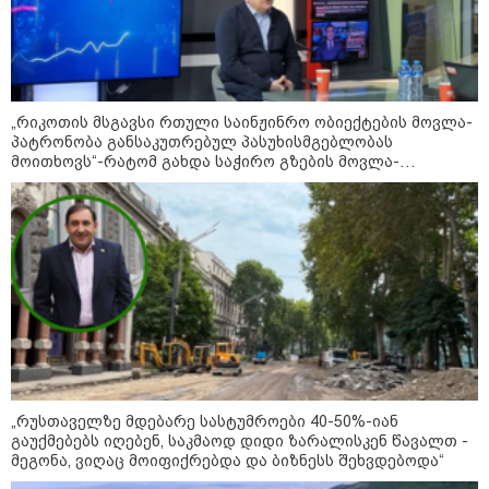
"როცა კანონიკიდან
გამომდინარე, მართებულად
მიგვაჩნია, რომ ადამიანის
გასვენება ტაძრიდან არ მოხდეს,
ეს მგლოვიარეს ისეთი
სიყვარულითა უნდა ავუხსნათ,
რომ შფოთვა არ დაიბადოს" -
„რიკოთის მსგავსი რთული საინჟინრო ობიექტების მოვლა-
დედა სიდონია
პატრონობა განსაკუთრებულ პასუხისმგებლობას
კატეგორიის ყველა სიახლე
მოითხოვს“-რატომ გახდა საჭირო გზების მოვლა-
პატრონობისთვის სახელმწიფო კომპანიის შექმნა
მკითხველის რჩევით
„რუსთაველზე მდებარე სასტუმროები 40-50%-იან
გაუქმებებს იღებენ, საკმაოდ დიდი ზარალისკენ წავალთ -
მეგონა, ვიღაც მოიფიქრებდა და ბიზნესს შეხვდებოდა“