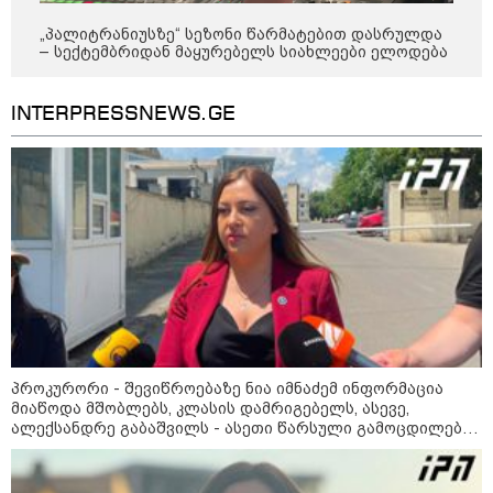
"გამარჯვება" ვინც იზეიმეთ,
სწორედ ეგ იყო ქართული
„პალიტრანიუსზე“ სეზონი წარმატებით დასრულდა
ისტორიული კატასტროფა და
– სექტემბრიდან მაყურებელს სიახლეები ელოდება
რაც რუსმა ჯარით ვერ აიღო,
შიდა ღალატით გაინაღდა" -
მიხეილ სააკაშვილი
14:20 / 07-08-2026
INTERPRESSNEWS.GE
"ჩემი აზრით, ენამ გაუსწრო
აზრს და არ არის ეს კარგი,
თუმცა თუ რაიმეში არ მეპარება
ეჭვი, გიორგი ბარამიძის
პატრიოტიზმია" - ნიკა გვარამია
13:42 / 07-08-2026
"საქართველო მშვიდი ქვეყანაა,
სტუმართმოყვარე ხალხი ვართ
და ყველას შეუძლია ჩამოვიდეს,
არავინ შეზღუდული არაა" - კახა
კალაძე
პროკურორი - შევიწროებაზე ნია იმნაძემ ინფორმაცია
მიაწოდა მშობლებს, კლასის დამრიგებელს, ასევე,
ალექსანდრე გაბაშვილს - ასეთი წარსული გამოცდილების
13:27 / 07-08-2026
ადამიანისთვის ინფორმაციის მიწოდება, რომ
"სტუმართმოყვარე ხალხი ვართ
მასწავლებელი სექსუალურად ავიწროებდა,
- რუსს, ყაზახს, უკრაინელს,
ფაქტობრივად, წაქეზება იყო
შვეიცარიელს, იტალიელს,