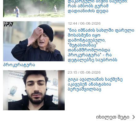
დაკარგული ბიჭის საქმეში:
გამოქვეყნდა SpaceX-ის
რას ამბობს გურამ
რაკეტის ფრაგმენტის
დადიანიძის დედა
მთვარესთან შეჯახების
ამსახველი კადრები -
12:44 / 06-08-2026
ორბიტალურმა აპარატმა
მთვარის ზედაპირი შეჯახებამდე
"ნია იმნაძის სახლში ფარული
და შეჯახების შემდეგ გადაიღო
მოსასმენი იყო
დამონტაჟებული,
10:45 / 07-08-2026
"მეტასთანაც"
თანამშრომლობდა
"აშშ კვლავაც ღრმად
პროკურატურა" - რა
შეშფოთებულია რუსეთის მიერ
დეტალებზე საუბრობს
საქართველოს ტერიტორიის
პროკურატურა
განგრძობადი ოკუპაციით" -
აშშ-ის საელჩო
23:15 / 05-08-2026
გიგა ავალიანის საქმეზე
აკავებენ ანასტასია
ბერუაშვილსაც
17:12 / 07-08-2026
ორთოდონტია – რატომ უნდა
უმკურნალოთ თანკბილვის
დარღვევებს დროულად?
იხილეთ მეტი