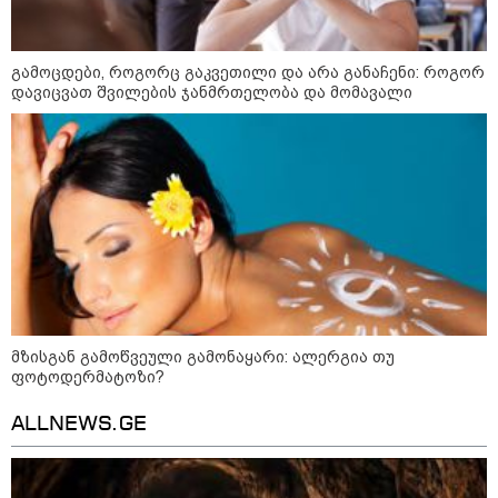
გამოცდები, როგორც გაკვეთილი და არა განაჩენი: როგორ
ფული ამ ზოდიაქოს ნიშნების
ხელში აღმოჩნდება: ვინ
დავიცვათ შვილების ჯანმრთელობა და მომავალი
გამდიდრდება?
როგორ ჩავიცვათ 40 წლის
შემდეგ: მილიონერების
სტილისტის 8 ოქროს წესი და
აუცილებელი სამოსი
მზისგან გამოწვეული გამონაყარი: ალერგია თუ
ფოტოდერმატოზი?
მსოფლიო
ALLNEWS.GE