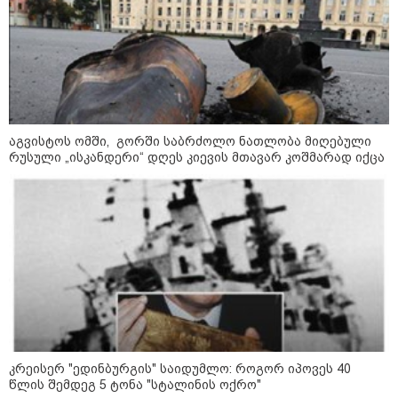
11:40 / 07-08-2026
"დაკავებულია 3 პირი, რომლებიც
აგვისტოს ომში, გორში საბრძოლო ნათლობა მიღებული
სისტემატურად ამზადებდნენ ცნობილი
რუსული „ისკანდერი“ დღეს კიევის მთავარ კოშმარად იქცა
ბრენდების ფალსიფიცირებულ ვისკისა და
სხვა ალკოჰოლურ სასმელებს" -
საგამოძიებო სამსახური
19:55 / 07-08-2026
"შევიწროებაზე ნია იმნაძემ
ინფორმაცია მიაწოდა
მშობლებს, კლასის
დამრიგებელს, ასევე,
ალექსანდრე გაბაშვილს - ასეთი
წარსული გამოცდილების
კრეისერ "ედინბურგის" საიდუმლო: როგორ იპოვეს 40
ადამიანისთვის ინფორმაციის
წლის შემდეგ 5 ტონა "სტალინის ოქრო"
მიწოდება, რომ მასწავლებელი