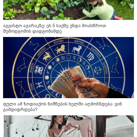
ამ წუთეში ბათუმში, ე.წ. ხოფის
ბაზრობაზე ხანძარია
აგვისტო აგარაკზე: ეს 5 საქმე უნდა მოასწროთ
შემოდგომის დადგომამდე
"- გათა***ბულო, წადი და დაწერე
განცხადება თუ დანაშაულს
ჩავდივარ...- მემუქრები?" -
სოციალურ ქსელში სკანდალური
კადრები ვრცელდება
პოლიტიკა
ფული ამ ზოდიაქოს ნიშნების ხელში აღმოჩნდება: ვინ
გამდიდრდება?