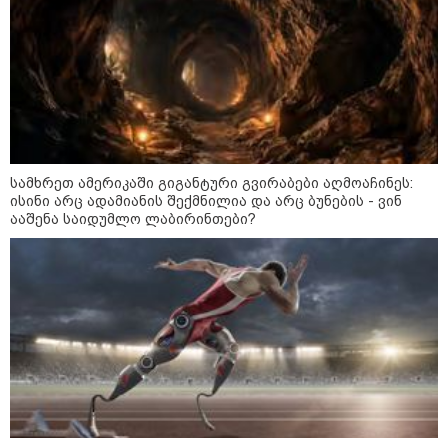
სამხრეთ ამერიკაში გიგანტური გვირაბები აღმოაჩინეს:
ისინი არც ადამიანის შექმნილია და არც ბუნების - ვინ
ააშენა საიდუმლო ლაბირინთები?
09:52 / 07-08-2026
"რაკეტები ჩვენც გვჭირდება" - დონალდ
ტრამპი უკრაინისთვის Patriot-ის
რაკეტების გაგზავნაზე
13:24 / 07-08-2026
ევროპაში საწვავის ფასები