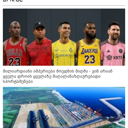
BPN.GE
აგვისტო აგარაკზე: ეს 5 საქმე
უნდა მოასწროთ შემოდგომის
დადგომამდე
ფული ამ ზოდიაქოს ნიშნების
ხელში აღმოჩნდება: ვინ
გამდიდრდება?
მილიარდიანი იმპერიები მოედნის მიღმა - ვინ არიან
ყველა დროის ყველაზე მაღალანაზღაურებადი
სპორტსმენები
როგორ ჩავიცვათ 40 წლის
შემდეგ: მილიონერების
სტილისტის 8 ოქროს წესი და
აუცილებელი სამოსი