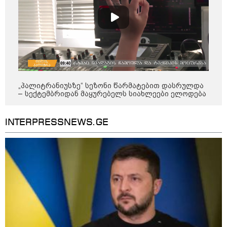
წალენჯიხის მუნიციპალიტეტში
მდინარეში ახალგაზრდა მამაკაცს
ეძებენ
"კოალიცია ცვლილებისთვის" 2024
„პალიტრანიუსზე“ სეზონი წარმატებით დასრულდა
წელს ნიკა მელიას საარჩევნო
– სექტემბრიდან მაყურებელს სიახლეები ელოდება
კამპანიისას მომხდარ ინციდენტზე
მისივე გარემოცვის წევრების -
ცოტნე მირცხულავასა და
INTERPRESSNEWS.GE
გაბრიელ კობაიძისთვის ბრალის
წაყენებას "აბსურდულს" უწოდებს
ოკუპირებული ცხინვალის ე.წ.
საგარეო უწყება - საქართველოს
პოლიტიკურმა ხელმძღვანელობამ,
ირაკლი კობახიძის სახით,
ოფიციალურად აღიარა მიხეილ
სააკაშვილი სამხედრო აგრესიის
დამნაშავედ - 2008 წლის
აგვისტოს ომზე პასუხისმგებლობა
უნდა დაეკისროს ქვეყანას