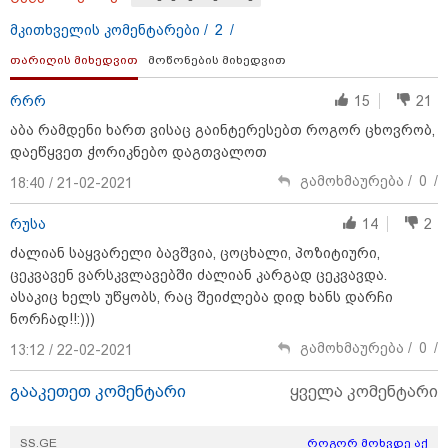
მკითხველის კომენტარები /
2
/
თარიღის მიხედვით
მოწონების მიხედვით
წალენჯიხაში, მდინარეში
ახალგაზრდა კაცს ეძებენ -
რრრ
15
21
მანამდე მაშველებმა 2 ბავშვისა
და 1 ქალის გადარჩენა მოახერხეს
აბა რამდენი ხართ ვისაც გაინტერესებთ როგორ ცხოვრობ,
დაეწყვეთ ჭორიკნებო დაგთვალოთ
გამოხმაურება /
0
/
18:40 / 21-02-2021
კიდევ ერთ დაკარგული
ახალგაზრდა - ოჯახი 26 წლის
ბიჭს 10 წელია ეძებს
რუსა
14
2
ძალიან საყვარელი ბავშვია, ცოცხალი, პოზიტიური,
ცეკვავენ ვარსკვლავებში ძალიან კარგად ცეკვავდა.
ასაკიც ხელს უწყობს, რაც შეიძლება დიდ ხანს დარჩი
24 წლის ფეხბურთელს თამაშის
ნორჩად!!:)))
დროს ელვამ დაარტყა -
ტრაგიკული მომენტის ამსახველი
გამოხმაურება /
0
/
13:12 / 22-02-2021
კადრები ტაილანდიდან მედიაში
ვრცელდება
გააკეთეთ კომენტარი
ყველა კომენტარი
"ყოველთვის ჩემზე უკეთესს
მხდიდი - შენი ავადმყოფობითაც
SS.GE
როგორ მოხვდე აქ