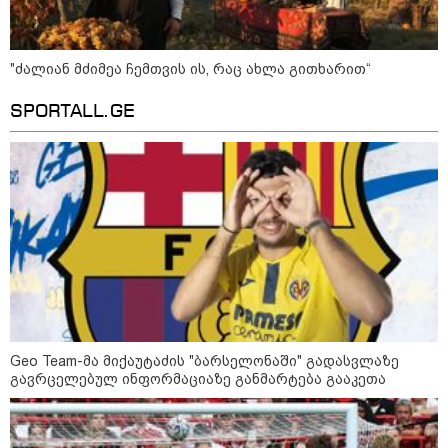
"გონებაში ვალაგებდი, ეს ამბავი
"ძალიან მძიმეა ჩემთვის ის, რაც ახლა გითხარით“
პირველად ვისთვის მეთქვა, ვის
უნდა ჩავექოლე“
SPORTALL.GE
"ძალიან მძიმეა ჩემთვის ის, რაც
ახლა გითხარით“
"ეს უზნეო გზა
ხელისუფლებისთვის ცუდად
მთავრდება ხოლმე“
Geo Team-მა მიქაუტაძის "ბარსელონაში" გადასვლაზე
გავრცელებულ ინფორმაციაზე განმარტება გააკეთა