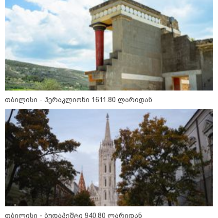
შეზღუდვა საწვავის ჩასხმაზე - რა
ინფორმაციას აქვეყნებს "დემოკრატიის
კვლევის ინსტიტუტი“
14:23 / 05-08-2026
ევროპელმა და რუსმა ყოფილმა
მაღალჩინოსნებმა უკრაინაში
ომთან დაკავშირებით
მოლაპარაკებები გამართეს - რა
არის ცნობილი შეხვედრაზე
თბილისი - ჰერაკლიონი 1611.80 ლარიდან
09:55 / 05-08-2026
მორიგი თავდასხმა Wildberries-
ის საწყობზე - დრონებით
თავდასხმის შემდეგ, ტულას
ოლქში მდებარე საწყობში
ხანძარია
09:12 / 05-08-2026
14 გარდაცვლილი, 22
დაშავებული, მასშტაბური
თბილისი - ბუდაპეშტი 940.80 ლარიდან