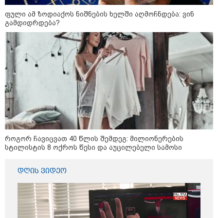
ინფორმაციას ავრცელებს
ფული ამ ზოდიაქოს ნიშნების ხელში აღმოჩნდება: ვინ
ხარკოვის მერი?
გამდიდრდება?
10:02 / 09-08-2026
"ქართული ოცნება” ხელს
უწყობს ირანული
ტერორისტული ქსელების
უკანონო გაფართოებას, თუმცა
მაინც ამერიკას უყენებს
მოთხოვნებს?" - ჯო უილსონი
კატეგორიის ყველა სიახლე
როგორ ჩავიცვათ 40 წლის შემდეგ: მილიონერების
სტილისტის 8 ოქროს წესი და აუცილებელი სამოსი
დღის ვიდეო
ვოლოდიმირ ზელენსკი - ამ
კვირაში გვექნება ახალი
კონტაქტები შუამავლებთან -
უკრაინა ყოველთვის აქტიურია