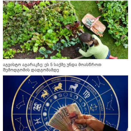
ინფექციას ებრძვიან - რა უნდა ვიცოდეთ
და რამდენად სახიფათოა
13:36 / 09-08-2026
24 წლის ფეხბურთელს თამაშის
დროს ელვამ დაარტყა,
დაშავდა 12 ადამიანი -
ვრცელდება ტრაგიკული
მომენტის ამსახველი კადრები
ტაილანდიდან
აგვისტო აგარაკზე: ეს 5 საქმე უნდა მოასწროთ
შემოდგომის დადგომამდე
12:47 / 09-08-2026
რუსული მხარის ინფორმაციით,
უკრაინამ ბელგოროდზე
დრონებით იერიში მიიტანა,
დაიღუპა 3 ადამიანი და
დაშავდა 25
10:17 / 09-08-2026
რუსებმა ხარკოვს და ოდესას
დაარტყეს, არიან დაღუპულები
და დაშავებულები - რა