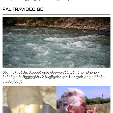
ხანძარი - რუსეთმა კიევზე
იერიში ბალისტიკური
PALITRAVIDEO.GE
რაკეტებით მიიტანა
14:13 / 04-08-2026
მორიგი თავდასხმა რუსეთში,
ნავთობგადამამუშავებელ
ქარხანაზე - რა დეტალებია
ცნობილი
კატეგორიის ყველა სიახლე
წალენჯიხაში, მდინარეში ახალგაზრდა კაცს ეძებენ -
მანამდე მაშველებმა 2 ბავშვისა და 1 ქალის გადარჩენა
მოახერხეს