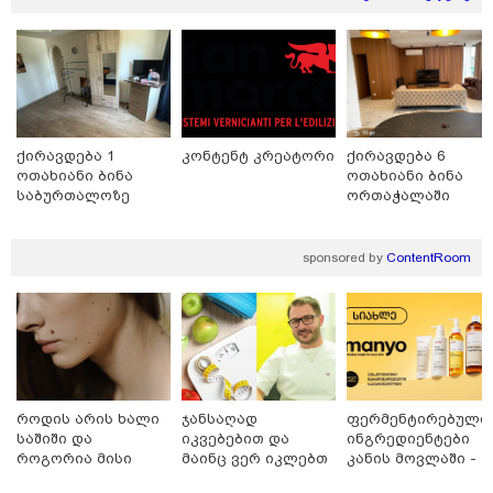
კი აგრძელებ ამის გაკეთებას" -
თეონა კონტრიძე მეუღლეს
ემოციურ "პოსტს" უძღვნის
ქირავდება 1
კონტენტ კრეატორი
ქირავდება 6
პოლიტიკა
ოთახიანი ბინა
ოთახიანი ბინა
საბურთალოზე
ორთაჭალაში
sponsored by
ContentRoom
როდის არის ხალი
ჯანსაღად
ფერმენტირებული
საშიში და
იკვებებით და
ინგრედიენტები
როგორია მისი
მაინც ვერ იკლებთ
კანის მოვლაში -
მოშორების
წონაში? - ლაშა
კორეული