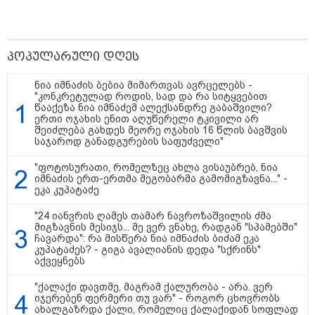
მილიარდიანი იმპერიები მოედნის
მიღმა - ვინ არიან ყველა დროის
ყველაზე მაღალანაზღაურებადი
პოპულარული დღეს
სპორტსმენები
ნია იმნაძის ბებია მიმართვას ავრცელებს -
"კონკრეტულად როდის, სად და რა სიტყვებით
წააქეზა ნია იმნაძემ ალექსანდრე გაბაშვილი?
ანაკლიის პორტის საზღვაო
ერთი ოჯახის ენით აღუწერელი ტკივილი არ
ინფრასტრუქტურის ძირითადი
შეიძლება გახდეს მეორე ოჯახის 16 წლის ბავშვის
პარამეტრები დაკორექტირდა - რა
საჯაროდ განადგურების საფუძველი"
წერია გზშ-ის ანგარიშში
"ფოტოსურათი, რომელზეც ახლა ვისაუბრებ, ნია
იმნაძის ერთ-ერთმა მეგობარმა გამომიგზავნა..." -
ეკა კუპატაძე
უნცია ოქრო დღიურად 101
დოლარით გაძვირდა - რა ღირს
"24 იანვრის ღამეს თამარ ნავროზაშვილის ძმა
გრამი საქართველოში?
მიგზავნის მესიჯს... მე ვერ ვნახე, რადგან "სპამებში"
ჩავარდა": რა მისწერა ნია იმნაძის ბიძამ ეკა
კუპატაძეს? - გიგა ავალიანის დედა "სქრინს"
აქვეყნებს
"ქალაქი დავთმე, მაგრამ ქალურობა - არა. ვერ
იჯერებენ ფერმერი თუ ვარ" - როგორ ცხოვრობს
ახალგაზრდა ქალი, რომელიც ქალაქიდან სოფლად