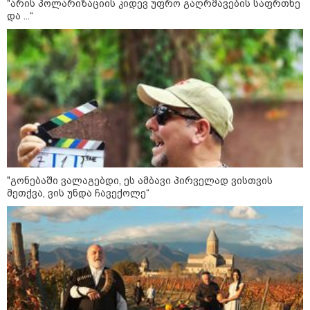
"არის პოლარიზაციის კიდევ უფრო გაღრმავების საფრთხე
ადმინისტრაციამ “UFO”- ს
და ...“
ფაილების მორიგი პაკეტი
გამოაქვეყნა
22:30 / 07-08-2026
ინტერნეტში ამაღელვებელი
კადრები ვრცელდება - როგორ
გადაარჩინა 56 წლის კაცმა
ბავშვები აბობოქრებულ ზღვაში
დახრჩობას
კატეგორიის ყველა სიახლე
"გონებაში ვალაგებდი, ეს ამბავი პირველად ვისთვის
მეთქვა, ვის უნდა ჩავექოლე“
"არის პოლარიზაციის კიდევ უფრო
გაღრმავების საფრთხე და ...“