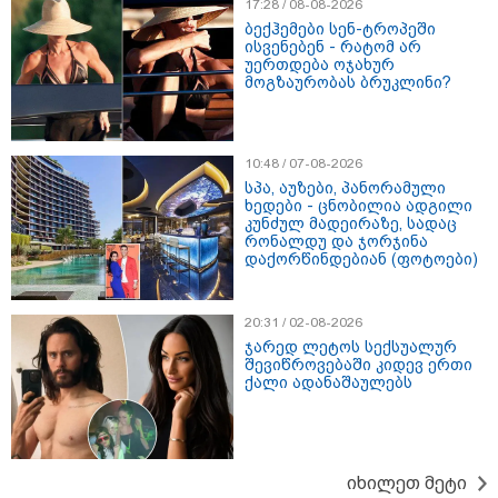
17:28 / 08-08-2026
ბექჰემები სენ-ტროპეში
ისვენებენ - რატომ არ
16:33 / 08-08-2026
უერთდება ოჯახურ
"გიორგი ბარამიძემ რაღაც
მოგზაურობას ბრუკლინი?
არასწორად ჩამოაყალიბა,
მაგრამ ნამდვილად არ
ეკუთვნის წიხლი ივანიშვილის
ღალატზე დაფუძნებული
10:48 / 07-08-2026
დიქტატურის მსახურებისგან" -
სპა, აუზები, პანორამული
მიხეილ სააკაშვილი
ხედები - ცნობილია ადგილი
კუნძულ მადეირაზე, სადაც
16:22 / 08-08-2026
რონალდუ და ჯორჯინა
"აი, ეს არის სამშობლოს
დაქორწინდებიან (ფოტოები)
ღალატი" - როგორ ეხმაურება
ნიკა გვარამია აგვისტოს ომთან
დაკავშირებით ირაკლი
კობახიძის განცხადებას?
20:31 / 02-08-2026
ჯარედ ლეტოს სექსუალურ
შევიწროვებაში კიდევ ერთი
ქალი ადანაშაულებს
კატეგორიის ყველა სიახლე
იხილეთ მეტი