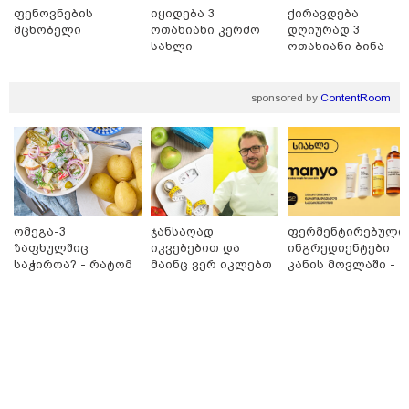
ფენოვნების
იყიდება 3
ქირავდება
მცხობელი
ოთახიანი კერძო
დღიურად 3
თბილისი - რომი 1316.70 ლარიდან
სახლი
ოთახიანი ბინა
ნაძალადევში
საბურთალოზე
sponsored by
ContentRoom
მნიშვნელოვანი ინფორმაცია
ომეგა-3
ჯანსაღად
ფერმენტირებული
ზაფხულშიც
იკვებებით და
ინგრედიენტები
საჭიროა? - რატომ
მაინც ვერ იკლებთ
კანის მოვლაში -
არ უნდა ვთქვათ
წონაში? - ლაშა
კორეული
უარი თევზზე ცხელ
უჩავა მთავარ
ინოვაციური
დღეებში
მიზეზებზე
ბრენდი Manyo
საუბრობს
საქართველოშია