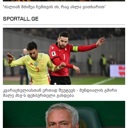
"ძალიან მძიმეა ჩემთვის ის, რაც ახლა გითხარით“
SPORTALL.GE
13:15 / 08-08-2026
უძველესი სენი და ეპიდემია: აშშ-ში
ერთდროულად კეთრს და ნაწლავურ
ინფექციას ებრძვიან - რა უნდა ვიცოდეთ
და რამდენად სახიფათოა
13:36 / 09-08-2026
24 წლის ფეხბურთელს თამაშის
კვარაცხელიასთან ერთად შეუტევს - მუნდიალის გმირი
დროს ელვამ დაარტყა,
მალე პსჟ-ს ფეხბურთელი გახდება
დაშავდა 12 ადამიანი -
ვრცელდება ტრაგიკული
მომენტის ამსახველი კადრები
ტაილანდიდან
12:47 / 09-08-2026