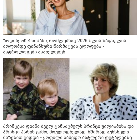
კატეგორიის ყველა სიახლე
ზოდიაქოს 4 ნიშანი, რომლებსაც 2026 წლის ზაფხულის
"არის პოლარიზაციის კიდევ უფრო
ბოლომდე ფინანსური წარმატება ელოდება -
გაღრმავების საფრთხე და ...“
ასტროლოგები ასახელებენ
"გონებაში ვალაგებდი, ეს ამბავი
პირველად ვისთვის მეთქვა, ვის
უნდა ჩავექოლე“
"ძალიან მძიმეა ჩემთვის ის, რაც
ახლა გითხარით“
პრინცესა დიანა ძველ ტანსაცმელს პრინცი უილიამისა და
პრინცი ჰარის გამო, მოულოდნელად, ხშირად აუხსნელი
მიზეზით ყიდდა - ყოფილი სამეფო ბატლერი დეტალებზე