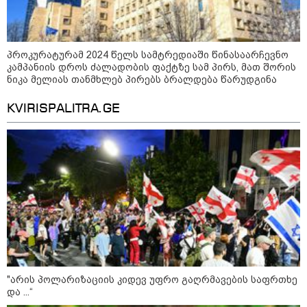
დღის ზოგადი
9
ასტროლოგიური
პროკურატურამ 2024 წელს სამტრედიაში წინასაარჩევნო
პროგნოზი
კამპანიის დროს ძალადობის ფაქტზე სამ პირს, მათ შორის
აგვისტო
ნიკა მელიას თანმხლებ პირებს ბრალდება წარუდგინა
KVIRISPALITRA.GE
აგვისტო აგარაკზე: ეს 5 საქმე
უნდა მოასწროთ შემოდგომის
დადგომამდე
ფული ამ ზოდიაქოს ნიშნების
ხელში აღმოჩნდება: ვინ
გამდიდრდება?
"არის პოლარიზაციის კიდევ უფრო გაღრმავების საფრთხე
და ...“