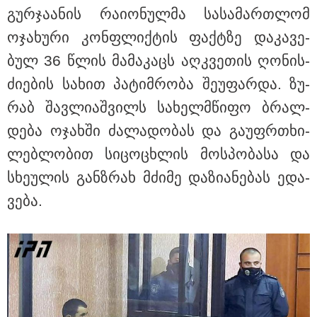
ბრალს წამიყენებს" - ცოტნე მირცხულავა
გურ­ჯა­ა­ნის რა­ი­ო­ნულ­მა სა­სა­მარ­თლომ
ოჯა­ხუ­რი კონ­ფლიქ­ტის ფაქ­ტზე და­კა­ვე­
ბულ 36 წლის მა­მა­კაცს აღ­კვე­თის ღო­ნის­
ძი­ე­ბის სა­ხით პა­ტიმ­რო­ბა შე­უ­ფარ­და. ზუ­
რაბ შავ­ლი­აშ­ვილს სა­ხელ­მწი­ფო ბრალ­
დე­ბა ოჯახ­ში ძა­ლა­დო­ბას და გა­უფრ­თხი­
ლებ­ლო­ბით სი­ცო­ცხლის მოს­პო­ბა­სა და
სხე­უ­ლის გან­ზრახ მძი­მე და­ზი­ა­ნე­ბას ედა­
ვე­ბა.
18:51 / 08-08-2026
"ზურგს უკან ლაჩრულად მომეპარნენ და თავს
დამესხნენ - ასფალტზე თავი მრავალჯერ
დამარტყმევინეს, მირტყეს მუშტები" - რას ჰყვება
კურიერი, რომელსაც არასრულწლოვანები სასტიკად
გაუსწორდნენ?