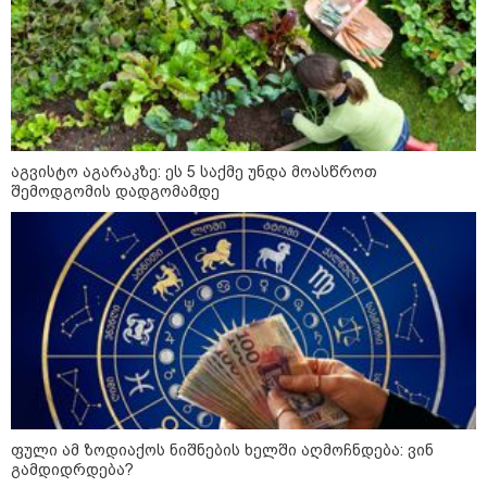
„ტურისტების შემცირების მთავარი
მიზეზი ალბათ, ის პრორუსული,
პროჩინური, პროირანული
პოლიტიკაა, რომელსაც ქვეყანა
ატარებს“ - ცოტნე ჯაფარიძე
აგვისტო აგარაკზე: ეს 5 საქმე უნდა მოასწროთ
შემოდგომის დადგომამდე
კონფლიქტები
ფული ამ ზოდიაქოს ნიშნების ხელში აღმოჩნდება: ვინ
გამდიდრდება?