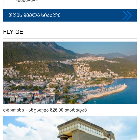
10:29 / 09-08-2026
"ვერასდროს ვიფიქრებდი, რომ
ჩვენი ცხოვრება შენთან ერთად
დღის ყველა სიახლე
ასეთ არარომანტიკულ ფაზაში
შევიდოდა" - თეონა კონტრიძე
ქორწინებიდან 18 წლის თავზე
FLY.GE
ქმარს ემოციურ "პოსტს" უძღვნის
კატეგორიის ყველა სიახლე
მკითხველის რჩევით
თბილისი - ანტალია 826.90 ლარიდან