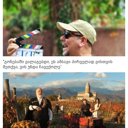
როგორ ჩავიცვათ 40 წლის
შემდეგ: მილიონერების
სტილისტის 8 ოქროს წესი და
აუცილებელი სამოსი
მსოფლიო
"გონებაში ვალაგებდი, ეს ამბავი პირველად ვისთვის
მეთქვა, ვის უნდა ჩავექოლე“