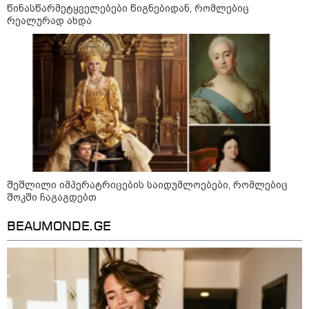
09:36 / 08-08-2026
წინასწარმეტყველებები წიგნებიდან, რომლებიც
"ბავშვობიდან ასე ვარ..
რეალურად ახდა
ფანატიკურად ვარ შეყვარებული
საქართველოზე" - გაიცანით
მარტინ გუიმჯიანი, ქართულ
ენასა და საქართველოზე
შეყვარებული სომეხი ბიჭი
23:15 / 07-08-2026
ამოუცნობი ანომალიური
მოვლენები - ტრამპის
ადმინისტრაციამ “UFO”- ს
ფაილების მორიგი პაკეტი
გამოაქვეყნა
შეშლილი იმპერატრიცების საიდუმლოებები, რომლებიც
შოკში ჩაგაგდებთ
22:30 / 07-08-2026
ინტერნეტში ამაღელვებელი
BEAUMONDE.GE
კადრები ვრცელდება - როგორ
გადაარჩინა 56 წლის კაცმა
ბავშვები აბობოქრებულ ზღვაში
დახრჩობას