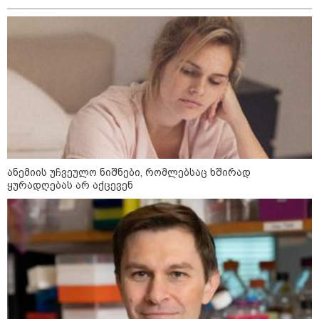
ტარიელ კაკაბაძე - ნატა
ვიბლიანის საქმეზე საზოგადოება
უახლოეს დღეებში გაიგებს
სიახლეს, დაიდება პირველი
მნიშვნელოვანი შედეგი და
ოფიციალურად ცნობენ
დაზარალებულად
ყვარელში თვითნებურად
ანემიის უჩვეულო ნიშნები, რომლებსაც ხშირად
მოწყობილ ავტორბოლაზე
ყურადღებას არ აქცევენ
არასრუწლოვნის დაღუპვის
საქმეზე 2 პირს ბრალი წარედგინა
პროკურატურამ 2024 წელს
სამტრედიაში წინასაარჩევნო
კამპანიის დროს ძალადობის
ფაქტზე სამ პირს, მათ შორის ნიკა
მელიას თანმხლებ პირებს
ბრალდება წარუდგინა