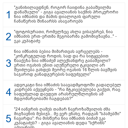
14:07 / 09-08-2026
"განიხილავდნენ, როგორ ჩაიდინა გაბაშვილმა
თბილისის ზღვაზე 17 წლის ბიჭი
დანაშაული" - გიგა ავალიანის საქმის პროკურორი
დაიხრჩო - ცნობილი ხდება მისი
ნია იმნაძის და მამის დიალოგის ფარული
ვინაობა
ჩანაწერის შინაარსს ასაჯაროებს
"ფოტოსურათი, რომელზეც ახლა ვისაუბრებ, ნია
იმნაძის ერთ-ერთმა მეგობარმა გამომიგზავნა..." -
ეკა კუპატაძე
12:27 / 09-08-2026
ნია იმნაძის ბებია მიმართვას ავრცელებს -
წალენჯიხის არტ-მეურნეობაში,
"კონკრეტულად როდის, სად და რა სიტყვებით
ნიკო კვარაცხელიას სახელობის
წააქეზა ნია იმნაძემ ალექსანდრე გაბაშვილი?
IT სკოლის კურსამთავრებულებს
ერთი ოჯახის ენით აღუწერელი ტკივილი არ
სერტიფიკატები გადაეცათ
შეიძლება გახდეს მეორე ოჯახის 16 წლის ბავშვის
საჯაროდ განადგურების საფუძველი"
ადვოკატი ნია იმნაძის საავადმყოფოში გადაღებულ
კადრებს აქვეყნებს - "რა მტკიცებულება გაქვთ, რაც
11:59 / 09-08-2026
საფუძვლად დაუდეთ არასრულწლოვნის ამ
ხანძარი ლილო-მარტყოფის
მდგომარეობაში ჩაგდებას?"
გზაზე - რა ვითარებაა ადგილზე
ამ წუთებში? (ვიდეო)
"24 იანვრის ღამეს თამარ ნავროზაშვილის ძმა
მიგზავნის მესიჯს... მე ვერ ვნახე, რადგან "სპამებში"
ჩავარდა": რა მისწერა ნია იმნაძის ბიძამ ეკა
კუპატაძეს? - გიგა ავალიანის დედა "სქრინს"
აქვეყნებს