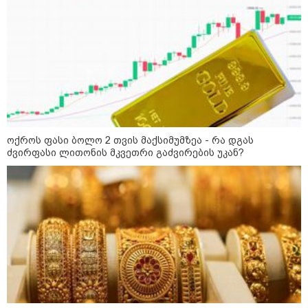
საქართველოს
თავისუფლებისთვის შეწირული
გმირების მემორიალზე
გაკეთდა" - "ნაციონალური
მოძრაობა"
19:03 / 08-08-2026
"მკაცრად ვგმობთ ირაკლი
კობახიძის განცხადებას" -
"კოალიცია ცვლილებისთვის"
ოქროს ფასი ბოლო 2 თვის მაქსიმუმზეა - რა დგას
ძვირფასი ლითონის მკვეთრი გაძვირების უკან?
16:33 / 08-08-2026
"გიორგი ბარამიძემ რაღაც
არასწორად ჩამოაყალიბა,
მაგრამ ნამდვილად არ
ეკუთვნის წიხლი ივანიშვილის
ღალატზე დაფუძნებული
დიქტატურის მსახურებისგან" -
მიხეილ სააკაშვილი
16:22 / 08-08-2026
"აი, ეს არის სამშობლოს
ღალატი" - როგორ ეხმაურება
ნიკა გვარამია აგვისტოს ომთან