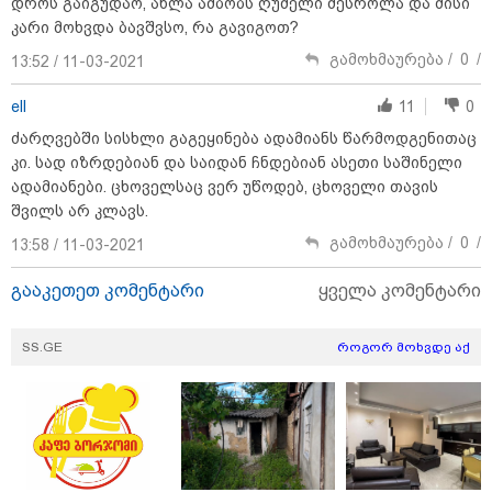
დროს გაიგუდაო, ახლა ამბობს ღუმელი მესროლა და მისი
კარი მოხვდა ბავშვსო, რა გავიგოთ?
გამოხმაურება /
0
/
13:52 / 11-03-2021
ell
11
0
ძარღვებში სისხლი გაგეყინება ადამიანს წარმოდგენითაც
კი. სად იზრდებიან და საიდან ჩნდებიან ასეთი საშინელი
თბილისი - ანტალია 826.90
ლარიდან
ადამიანები. ცხოველსაც ვერ უწოდებ, ცხოველი თავის
შვილს არ კლავს.
გამოხმაურება /
0
/
13:58 / 11-03-2021
თბილისი - ჰერაკლიონი 2603.10
გააკეთეთ კომენტარი
ყველა კომენტარი
ლარიდან
SS.GE
როგორ მოხვდე აქ
თბილისი - ბუდაპეშტი 725.30
ლარიდან