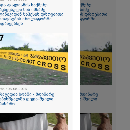
იგა ავალიანის საქმეზე
გიგა ავალიანის საქმეზე
აკავებული ნია იმნაძე
დაკავებული ნია იმნაძე
ანიკო,
ლინიკიდან ზაჰესის დროებითი
კლინიკიდან ზაჰესის დროებითი
ვადება არ
ოთავსების იზოლატორში
მოთავსების იზოლატორში
კლი
ადაიყვანეს
გადაიყვანეს
ლინიკაში
ანილი - რას
ვოკატი?
ეტიკული
 გათიშვა -
კ-ის წევრი
ქრება ნია
კურატურამ
:54 / 06-08-2026
12:54 / 06-08-2026
წარუდგინა
რაგედია ხობში - მდინარე
ტრაგედია ხობში - მდინარე
ობისწყალში დედა-შვილი
ხობისწყალში დედა-შვილი
აიხრჩო
დაიხრჩო
2026
დება, რომ
 რესტორანში
ფეთქებას