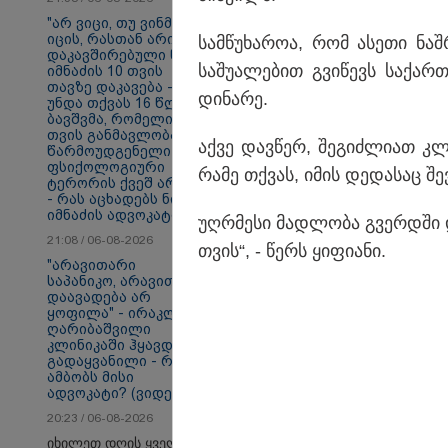
"არ ვიცი, თუ ვინმე
იცის, რასთან არის
სამ­წუ­ხა­როა, რომ ასე­თი ნაშ­რ
დაკავშირებული ნია
სა­შუ­ა­ლე­ბით გვი­წევს სა­ქარ
იმნაძის 10 თვის
სამართალი
თავზე დაკავება - რა
დი­ნა­რე.
უნდა თქვას 16 წლის
ბავშვმა, რომელიც 9
თვის განმავლობაში
აქვე დავ­წერ, შე­გიძ­ლი­ათ კ
წარმოუდგენელი
ფსიქოლოგიური
რამე თქვას, იმის დე­და­საც შევ
ტერორის ქვეშ არის"
- რას აცხადებს ნია
იმნაძის ადვოკატი?
უღ­რმე­სი მად­ლო­ბა გვერ­დში დ
21:08 / 06-08-2026
თვის“, - წერს ყი­ფი­ა­ნი.
"არავითარი
საპანიკო, არავითარი
დაავადება არ
ყოფილა" - ირაკლი
ღარიბაშვილი
კლინიკაში ჰყავდათ
გადაყვანილი - რას
ამბობს მისი
ადვოკატი? (ვიდეო)
20:23 / 06-08-2026
იხილეთ დღის ყველა