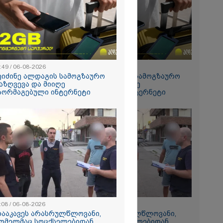
რალი
ა - კურიერის
ნილი
" და ჩაშლილი
 ახალი
2026
 საგზაო
ბის
:49 / 06-08-2026
15:49 / 06-08-2026
სტრატეგია,
ეიძინე ალდაგის სამოგზაურო
შეიძინე ალდაგის სამოგზაურო
აგზაო
აზღვევა და მიიღე
დაზღვევა და მიიღე
ბის შედეგად
აორმაგებული ინტერნეტი
გაორმაგებული ინტერნეტი
თა და
ა
ს 25%-ით
ს
ებს - რას
?
:08 / 06-08-2026
11:08 / 06-08-2026
რომი 1364.80
დააკავეს არასრულწლოვანი,
"დააკავეს არასრულწლოვანი,
ომელმაც სოცქსელებიდან
რომელმაც სოცქსელებიდან