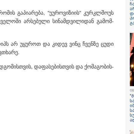
ჩ
ა
ო­მის გა­პი­ა­რე­ბა, "ეუ­რო­ვი­ზი­ის" კურ­კლშო­უს
დ
პ
­თვე­ლო­ში არ­სე­ბუ­ლი სი­ნამ­დვი­ლი­დან გა­მომ­
გ
13:59 / 06-08-2026
ლიპს არ უყუ­როთ და კი­დევ ვინც ჩვენ­ზე ცუდი
ნიკა მელიას
­თხა­რე.
სასამართლოს
უპატივცემლობი
გო­მის­თვის, და­ფა­სე­ბის­თვის და ქო­მა­გო­ბის­
1 წლით და 6 თ
თავისუფლების 
მიესაჯა
08
"
ს
ი
ს
ს
ა