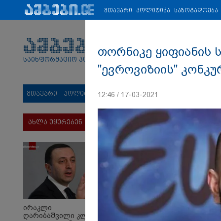
პარტნიორები:
ახალი ამბები
ეკონომიკა
ვიდეო
ჯანმრ
მთავარი
პოლიტიკა
საზოგადოება
თორნიკე ყიფიანის 
საინფორმაციო პორტალი
"ევროვიზიის" კონკ
მთავარი
პოლიტიკა
საზოგადოება
სამართალი
მს
12:46 / 17-03-2021
ახლა უყურებენ
ირაკლი
ღარიბაშვილი კლინიკაში