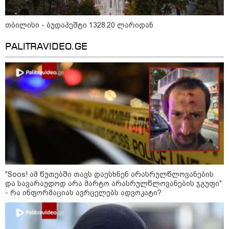
12:20 / 04-08-2026
"როცა კანონიკიდან
თბილისი - ბუდაპეშტი 1328.20 ლარიდან
გამომდინარე, მართებულად
მიგვაჩნია, რომ ადამიანის
გასვენება ტაძრიდან არ მოხდეს,
PALITRAVIDEO.GE
ეს მგლოვიარეს ისეთი
სიყვარულითა უნდა ავუხსნათ,
რომ შფოთვა არ დაიბადოს" -
დედა სიდონია
კატეგორიის ყველა სიახლე
მკითხველის რჩევით
"Soos! ამ წუთებში თავს დაესხნენ არასრულწლოვანების
და სავარაუდოდ არა მარტო არასრულწლოვანების ჯგუფი"
- რა ინფორმაციას ავრცელებს ადვოკატი?