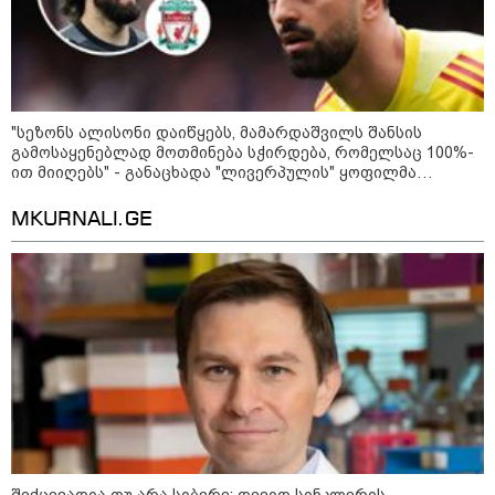
"სეზონს ალისონი დაიწყებს, მამარდაშვილს შანსის
გამოსაყენებლად მოთმინება სჭირდება, რომელსაც 100%-
ით მიიღებს" - განაცხადა "ლივერპულის" ყოფილმა
მეკარემ
MKURNALI.GE
09:52 / 07-08-2026
"რაკეტები ჩვენც გვჭირდება" - დონალდ
ტრამპი უკრაინისთვის Patriot-ის
რაკეტების გაგზავნაზე