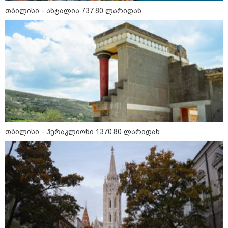
თბილისი - ანტალია 737.80 ლარიდან
10:58 / 06-08-2026
"დადგება დრო და თქვენი
დღევანდელი "პოსტაობა"
საკუთარ თავთან
შეგარცხვენთ... თქვენი
შეცდომა არის დანაშაულის
ტოლფასი" - ეკა კუპატაძე ნანუკა
ჟორჟოლიანს
09:33 / 05-08-2026
"მამის მიერ ცოტნესთვის
დატოვებულ სახლში
თვითნებურად ცხოვრობს
ადამიანი, რომელიც ზვიადის
ანდერძში ერთი სიტყვითაც კი
თბილისი - ჰერაკლიონი 1370.80 ლარიდან
არ არის მოხსენიებული" - ანა
ჯაბაური
09:32 / 05-08-2026
"4 დღე უწყლოდ და უპუროდ
გაატარეს, მათ სიცოცხლე
დავუბრუნეთ" - ქართველი
მეზღვაური წერს, რომ 36
მიგრანტი, მათ შორის, ორსული
გოგონა გადაარჩინა