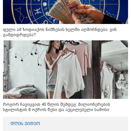
- რუსს, ყაზახს, უკრაინელს,
შვეიცარიელს, იტალიელს,
ამერიკელს, შეუძლია
ჩამოვიდეს, დახარჯოს ფული...
არავინ შეზღუდული არაა" -
კალაძე
ფული ამ ზოდიაქოს ნიშნების ხელში აღმოჩნდება: ვინ
გამდიდრდება?
კატეგორიის ყველა სიახლე
„რიკოთის მსგავსი რთული
საინჟინრო ობიექტების მოვლა-
პატრონობა განსაკუთრებულ
პასუხისმგებლობას მოითხოვს“-
რატომ გახდა საჭირო გზების
მოვლა-პატრონობისთვის
როგორ ჩავიცვათ 40 წლის შემდეგ: მილიონერების
სახელმწიფო კომპანიის შექმნა
სტილისტის 8 ოქროს წესი და აუცილებელი სამოსი
„რუსთაველზე მდებარე
სასტუმროები 40-50%-იან
გაუქმებებს იღებენ, საკმაოდ დიდი
დღის ვიდეო
ზარალისკენ წავალთ - მეგონა,
ვიღაც მოიფიქრებდა და ბიზნესს