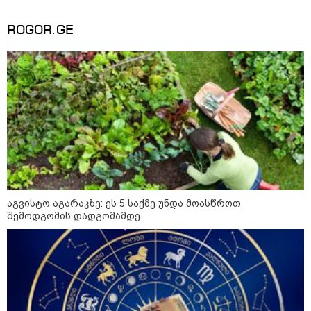
"2008 წელს საქართველო
გადავარჩინეთ - აი, 2012 წლის
"გამარჯვება" ვინც იზეიმეთ,
ROGOR.GE
სწორედ ეგ იყო ქართული
ისტორიული კატასტროფა და
რაც რუსმა ჯარით ვერ აიღო,
შიდა ღალატით გაინაღდა" -
მიხეილ სააკაშვილი
14:20 / 07-08-2026
"ჩემი აზრით, ენამ გაუსწრო
აზრს და არ არის ეს კარგი,
თუმცა თუ რაიმეში არ მეპარება
ეჭვი, გიორგი ბარამიძის
პატრიოტიზმია" - ნიკა გვარამია
13:42 / 07-08-2026
აგვისტო აგარაკზე: ეს 5 საქმე უნდა მოასწროთ
"საქართველო მშვიდი ქვეყანაა,
შემოდგომის დადგომამდე
სტუმართმოყვარე ხალხი ვართ
და ყველას შეუძლია ჩამოვიდეს,
არავინ შეზღუდული არაა" - კახა
კალაძე
13:27 / 07-08-2026
"სტუმართმოყვარე ხალხი ვართ