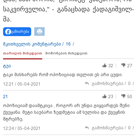
საკ­ვირ­ვე­ლია," - გა­ნა­ცხა­და ქა­და­გიშ­ვილ­
მა.
გაზიარება
მკითხველის კომენტარები /
16
/
თარიღის მიხედვით
მოწონების მიხედვით
13:27 / 07-08-2026
"სტუმართმოყვარე ხალხი ვართ - რუსს, ყაზახს,
ტუა
32
27
უკრაინელს, შვეიცარიელს, იტალიელს, ამერიკელს,
შეუძლია ჩამოვიდეს, დახარჯოს ფული... არავინ
ტაკი მასხარებს რომ ოპოზიციად თვლით ეს არი ცუდი.
შეზღუდული არაა" - კალაძე
გამოხმაურება /
0
/
12:21 / 05-04-2021
21
23
50
17:24 / 07-08-2026
ოპოზიციამ დაამტკიცა , როგორ არ უნდა გიყვარდეს შენი
"მარტო როცა ვარ, ხშირად
ველაპარაკები, ვიცი, რომ
ქვეყანა. მეტი საუბარი ზედმეტია ამ სულისა და ქვეყნის
მისმენს, ვფიქრობ, თავზე
მტრებზე.
მადგას და მეფერება - სხვებს
ხომ არ ვაჩვენებ ცრემლებს" -
გამოხმაურება /
0
/
12:24 / 05-04-2021
გიორგი კეკელიძე გმირი
ანწუხელიძის გამზრდელი