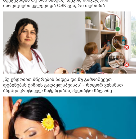
შექცევადია თუ არა სიბერე: დევიდ სინკლერის
23:40 / 07-08-2026
ინოვაციური კვლევა და OSK გენური თერაპია
იტალიამ ყველა ქალაქში
განგაშის წითელი დონე
გამოაცხადა
22:45 / 07-08-2026
14 წლის მოზარდმა საკუთარი
პაპა და ბებია მოკლა, შემდეგ კი
სკოლაში ცეცხლი გახსნა - რა
დეტალები ხდება ცნობილი
ბანგკოკში მომხდარი
ტრაგედიიდან
„ნუ ენდობით მწერების ბადეს და ნუ გამოიწვევთ
ღებინებას ქიმიის გადაყლაპვისას“ - როგორ ვიხსნათ
ბავშვი კრიტიკულ სიტუაციაში, პედიატრ სალომე
13:24 / 07-08-2026
ახვლედიანის რჩევები
ევროპაში საწვავის ფასები
მკვეთრად შეიცვალა - რომელ
ქვეყნებშია ბენზინი ყველაზე
ძვირი და ყველაზე იაფი
09:05 / 07-08-2026