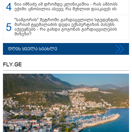
ნია იმნაძე ამ დრომდე კლინიკაშია - რას ამბობს
ექიმი: ცნობილია ასევე, რა მუხლით დააკავეს ის
"სამგორის" მეტროში გარდაცვლილი სტუდენტის,
მარიამ ტყემალაძის დედა ექსპერტიზის პასუხს
აქვეყნებს - რა გახდა გოგონას გარდაცვალების
მიზეზი?
დღის ყველა სიახლე
FLY.GE
15:42 / 07-08-2026
"საიდან იცის, მან სინამდვილეში რა
ხდებოდა... აფხაზეთის ომში თუ არ
ვცდები სამჯერ არის ნამყოფი, არც
ერთხელ 10 დღეს არ ცდებოდა" - გია
ყარყარაშვილი გიორგი ბარამიძის
განცხადებაზე