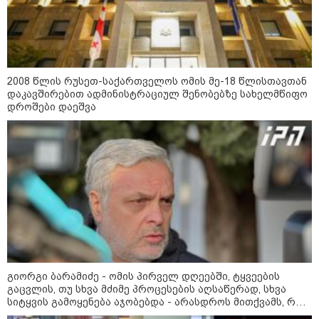
2008 წლის რუსეთ-საქართველოს ომის მე-18 წლისთავთან
დაკავშირებით ადმინისტრაციულ შენობებზე სახელმწიფო
11:40 / 07-08-2026
დროშები დაეშვა
"დაკავებულია 3 პირი, რომლებიც
სისტემატურად ამზადებდნენ ცნობილი
ბრენდების ფალსიფიცირებულ ვისკისა და
სხვა ალკოჰოლურ სასმელებს" -
საგამოძიებო სამსახური
22:49 / 07-08-2026
"ამ წუთებში, თავს დაესხნენ
არასრულწლოვანების და
სავარაუდოდ, არა მარტო
გიორგი ბარამიძე - ომის პირველ დღეებში, ტყვეების
არასრულწლოვანების ჯგუფი" -
გაცვლის, თუ სხვა მძიმე პროცესების აღსაწერად, სხვა
ადვოკატის ინფორმაციით
სიტყვის გამოყენება აჯობებდა - არასდროს მითქვამს, რომ
კურიერს თავს დაესხნენ
ჩვენები ხელებაწეულს ან დატყვევებულს "ხვრეტდნენ", ეგ