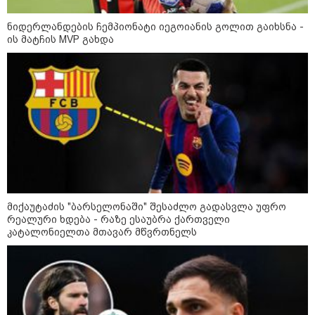
დადგომამდე
ნიდერლანდების ჩემპიონატი იეგოიანის გოლით გაიხსნა -
ის მატჩის MVP გახდა
ფული ამ ზოდიაქოს ნიშნების
ხელში აღმოჩნდება: ვინ
გამდიდრდება?
როგორ ჩავიცვათ 40 წლის
შემდეგ: მილიონერების
სტილისტის 8 ოქროს წესი და
აუცილებელი სამოსი
მიქაუტაძის "ბარსელონაში" შესაძლო გადასვლა უფრო
რეალური ხდება - რაზე ესაუბრა ქართველი
კატალონიელთა მთავარ მწვრთნელს
მსოფლიო