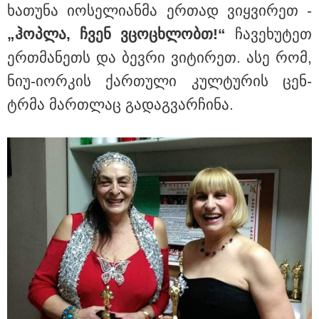
ხა­თუ­ნა იო­სე­ლი­ან­მა ერ­თად ვიყ­ვი­რეთ -
„ჰოპ­ლა, ჩვენ ვცო­ცხლობთ!“
ჩა­ვე­ხუ­ტეთ
ერ­თმა­ნეთს და ბევ­რი ვი­ტი­რეთ. ასე რომ,
ნიუ-იორ­კის ქარ­თუ­ლი კულ­ტუ­რის ცენ­
ტრმა მარ­თლაც გა­დაგ­ვარ­ჩი­ნა.
15:42 / 07-08-2026
"საიდან იცის, მან სინამდვილეში რა
ხდებოდა... აფხაზეთის ომში თუ არ
ვცდები სამჯერ არის ნამყოფი, არც
ერთხელ 10 დღეს არ ცდებოდა" - გია
ყარყარაშვილი გიორგი ბარამიძის
განცხადებაზე
10:58 / 06-08-2026
"დადგება დრო და თქვენი
დღევანდელი "პოსტაობა"
საკუთარ თავთან