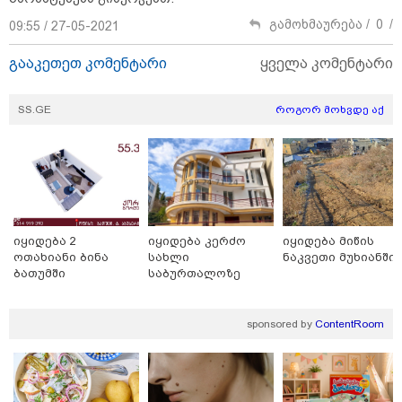
8
ასტროლოგიური
გამოხმაურება /
0
/
09:55 / 27-05-2021
პროგნოზი
აგვისტო
გააკეთეთ კომენტარი
ყველა კომენტარი
8 აგვისტო ახალ შთაგონებასა და ემოციურ სიახლოვეს
მოიტანს. გაიზრდება ინტერესი შემოქმედებითი საქმიანობისა
SS.GE
როგორ მოხვდე აქ
და კულტურული ღონისძიებების მიმართ. საღამო
განსაკუთრებით ხელსაყრელია საყვარელ ადამიანებთან
დროის გასატარებლად და თბილი, გულახდილი
საუბრებისთვის.
იყიდება 2
იყიდება კერძო
იყიდება მიწის
ოთახიანი ბინა
სახლი
ნაკვეთი მუხიანში
ბათუმში
საბურთალოზე
აგვისტო აგარაკზე: ეს 5 საქმე
sponsored by
ContentRoom
უნდა მოასწროთ შემოდგომის
დადგომამდე