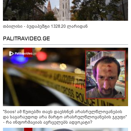
თბილისი - ბუდაპეშტი 1328.20 ლარიდან
PALITRAVIDEO.GE
09:00 / 07-08-2026
18 წელი აგვისტოს ომიდან - ტრაგიკული
მოვლენების ქრონოლოგია, რომელიც
შესაძლოა, აღარ გვახსოვს
22:28 / 07-08-2026
სად იზღუდება მოძრაობა -
თბილისის მერია ინფორმაციას
"Soos! ამ წუთებში თავს დაესხნენ არასრულწლოვანების
ავრცელებს
და სავარაუდოდ არა მარტო არასრულწლოვანების ჯგუფი"
- რა ინფორმაციას ავრცელებს ადვოკატი?