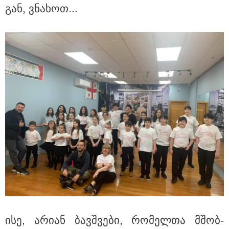
ჩანაწერში, სადაც ნია იმნაძე
გან, ვნა­ხოთ...
მამას ესაუბრება?
"ამ ვიდეოს ნახვა ჩემთვის იყო
სიკვდილი" - რას ამბობს
დაკარგული 17 წლის ბიჭის დედა
ვიდეოკადრებზე, სადაც შვილის
განწირული ვედრების ხმა
ამოიცნო
პოლიტიკა
ისე, არი­ან ბავ­შვე­ბი, რო­მელ­თა მშობ­