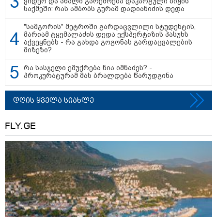
ვიდეო და ახალი გარემოება დაკარგული ბიჭის
საქმეში: რას ამბობს გურამ დადიანიძის დედა
"სამგორის" მეტროში გარდაცვლილი სტუდენტის,
კატეგორიის ყველა სიახლე
მარიამ ტყემალაძის დედა ექსპერტიზის პასუხს
აქვეყნებს - რა გახდა გოგონას გარდაცვალების
მიზეზი?
რა სასჯელი ემუქრება ნია იმნაძეს? -
პროკურატურამ მას ბრალდება წარუდგინა
2008 წლის რუსეთ-საქართველოს
დღის ყველა სიახლე
ომის მე-18 წლისთავთან
დაკავშირებით ადმინისტრაციულ
შენობებზე სახელმწიფო დროშები
FLY.GE
დაეშვა
გიორგი ბარამიძე - ომის პირველ
დღეებში, ტყვეების გაცვლის, თუ
სხვა მძიმე პროცესების
აღსაწერად, სხვა სიტყვის
გამოყენება აჯობებდა - არასდროს
მითქვამს, რომ ჩვენები
ხელებაწეულს ან დატყვევებულს
გიგა ავალიანის დედა - საქმეში
"ხვრეტდნენ", ეგ არასდროს