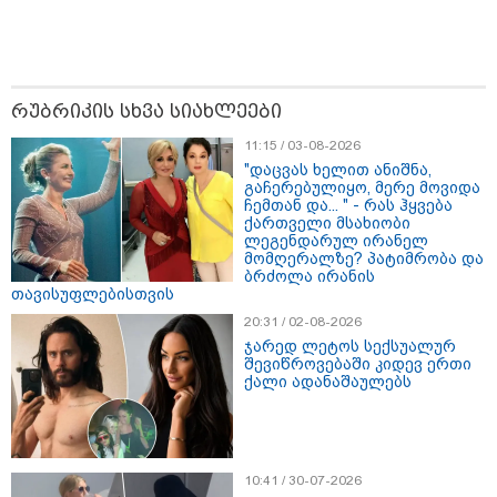
რუბრიკის სხვა სიახლეები
11:15 / 03-08-2026
"დაცვას ხელით ანიშნა,
გაჩერებულიყო, მერე მოვიდა
ჩემთან და... " - რას ჰყვება
ქართველი მსახიობი
ლეგენდარულ ირანელ
09:52 / 07-08-2026
მომღერალზე? პატიმრობა და
ბრძოლა ირანის
"რაკეტები ჩვენც გვჭირდება" - დონალდ
თავისუფლებისთვის
ტრამპი უკრაინისთვის Patriot-ის
20:31 / 02-08-2026
რაკეტების გაგზავნაზე
ჯარედ ლეტოს სექსუალურ
შევიწროვებაში კიდევ ერთი
ქალი ადანაშაულებს
23:40 / 07-08-2026
იტალიამ ყველა ქალაქში
განგაშის წითელი დონე
გამოაცხადა
10:41 / 30-07-2026