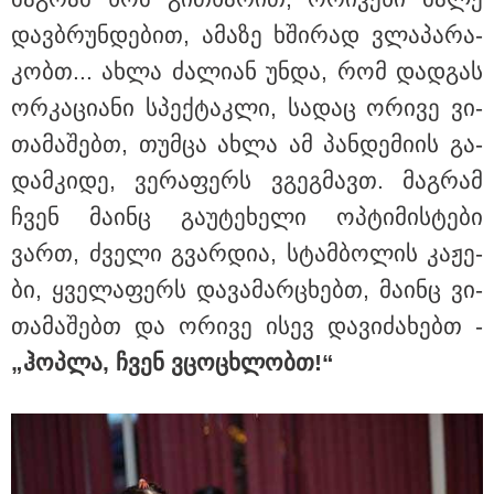
მიწები გაძვირდეს
დავ­ბრუნ­დე­ბით, ამა­ზე ხში­რად ვლა­პა­რა­
კობთ... ახლა ძა­ლი­ან უნდა, რომ დად­გას
ორ­კა­ცი­ა­ნი სპექ­ტაკ­ლი, სა­დაც ორი­ვე ვი­
თა­მა­შებთ, თუმ­ცა ახლა ამ პან­დე­მი­ის გა­
სამართალი
დამ­კი­დე, ვე­რა­ფერს ვგეგ­მავთ. მაგ­რამ
ჩვენ მა­ინც გა­უ­ტე­ხე­ლი ოპ­ტი­მის­ტე­ბი
ვართ, ძვე­ლი გვარ­დია, სტამ­ბო­ლის კა­ჟე­
ბი, ყვე­ლა­ფერს და­ვა­მარ­ცხებთ, მა­ინც ვი­
თა­მა­შებთ და ორი­ვე ისევ და­ვი­ძა­ხებთ -
„ჰოპ­ლა, ჩვენ ვცო­ცხლობთ!“