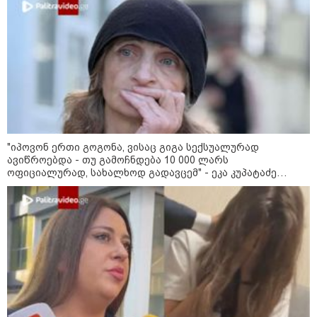
21:30 / 07-08-2026
თბილისში, ლოზუნგით
„გვახსოვს გმირები, გვახსოვს
მტერი” მსვლელობა
მიმდინარეობს
20:58 / 07-08-2026
"იპოვონ ერთი გოგონა, ვისაც
"იპოვონ ერთი გოგონა, ვისაც გიგა სექსუალურად
გიგა სექსუალურად ავიწროებდა
ავიწროებდა - თუ გამოჩნდება 10 000 ლარს
- თუ გამოჩნდება ასეთი
ოფიციალურად, სახალხოდ გადავცემ" - ეკა კუპატაძე
გოგონა, 10 000 ლარს
განცხადებას ავრცელებს
ოფიციალურად, სახალხოდ
გადავცემ" - გიგა ავალიანის
დედა განცხადებას ავრცელებს
18:21 / 07-08-2026
"ვიდეოს ნახვა ჩემთვის იყო
სიკვდილი - ისეთი ხმა აქვს,
თითქოს ეხვეწება, ცუდად არის"
- 12 წლის წინ გაუჩინარებული
ბიჭის დედა გავრცელებულ
ვიდეოზე პირველ კომენტარს
აკეთებს