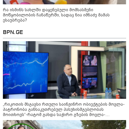
კატეგორიის ყველა სიახლე
რა ისმინს სახლში დაყენებული მომსასმენი
მოწყობილობის ჩანაწერში, სადაც ნია იმნაძე მამას
ესაუბრება?
BPN.GE
პაატა ზაქარეიშვილის მწვავე
პასუხი გიორგი ბარამიძის
სკანდალურ განცხადებაზე -
"ყველაფერი დეტალურად ვიცი...
კამანში მოკლული ქართველები მე
გადმოვასვენე... ბარამიძე კი
ტყუის"
აგვისტოს ომში, გორში
საბრძოლო ნათლობა მიღებული
რუსული „ისკანდერი“ დღეს კიევის
მთავარ კოშმარად იქცა
„რიკოთის მსგავსი რთული საინჟინრო ობიექტების მოვლა-
პატრონობა განსაკუთრებულ პასუხისმგებლობას
მოითხოვს“-რატომ გახდა საჭირო გზების მოვლა-
კრეისერ "ედინბურგის" საიდუმლო:
პატრონობისთვის სახელმწიფო კომპანიის შექმნა
როგორ იპოვეს 40 წლის შემდეგ 5
ტონა "სტალინის ოქრო"