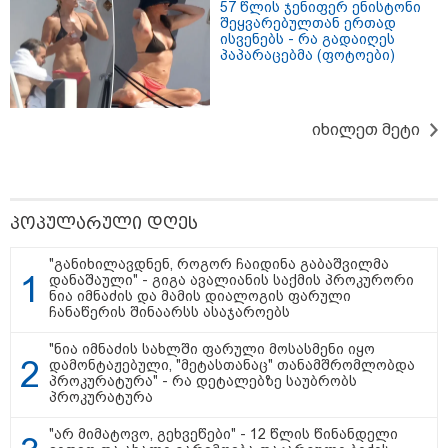
57 წლის ჯენიფერ ენისტონი
შეყვარებულთან ერთად
ისვენებს - რა გადაიღეს
პაპარაცებმა (ფოტოები)
22:45 / 07-08-2026
14 წლის მოზარდმა საკუთარი
პაპა და ბებია მოკლა, შემდეგ კი
სკოლაში ცეცხლი გახსნა - რა
იხილეთ მეტი
დეტალები ხდება ცნობილი
ბანგკოკში მომხდარი
ტრაგედიიდან
13:24 / 07-08-2026
პოპულარული დღეს
ევროპაში საწვავის ფასები
მკვეთრად შეიცვალა - რომელ
ქვეყნებშია ბენზინი ყველაზე
"განიხილავდნენ, როგორ ჩაიდინა გაბაშვილმა
ძვირი და ყველაზე იაფი
დანაშაული" - გიგა ავალიანის საქმის პროკურორი
ნია იმნაძის და მამის დიალოგის ფარული
ჩანაწერის შინაარსს ასაჯაროებს
"ნია იმნაძის სახლში ფარული მოსასმენი იყო
09:05 / 07-08-2026
დამონტაჟებული, "მეტასთანაც" თანამშრომლობდა
მკვლელობა პირდაპირ ეთერში:
პროკურატურა" - რა დეტალებზე საუბრობს
ცნობილ "ტიკტოკერს" ლაივის
პროკურატურა
დროს ესროლეს, ის ადგილზე
გარდაიცვალა - რას ამბობს
"არ მიმატოვო, გეხვეწები" - 12 წლის წინანდელი
მომხდარზე მექსიკის პოლიცია