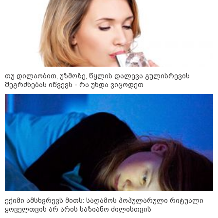
გათავისუფლებისკენ
მინისტრმა და ვოლოდიმირ
ზელენსკიმ კიევში შეხვედრაზე
განიხილეს თავდაცვითი
თანამშრომლობა, მათ შორის
დრონების, ენერგეტიკის,
ნავთობისა და გაზის სფეროში
სასამართლომ „სფერო
ჰოლდინგის" დამფუძნებელს, გივი
წულეისკირს და კომპანიის
თუ დილაობით, უზმოზე, წყლის დალევა გულისრევის
თანამშრომელს 12 და 8 წლით
შეგრძნებას იწვევს - რა უნდა ვიცოდეთ
თავისუფლების აღკვეთა
განუსაზღვრა -
მსჯავრდადებულებს
დაზარალებულებისთვის
კომპენსაციის გადახდის
ვალდებულება დაეკისრათ
საზოგადოება
ექიმი ამსხვრევს მითს: საღამოს პოპულარული რიტუალი
ყოველთვის არ არის საზიანო ძილისთვის