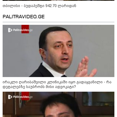
თბილისი - ბუდაპეშტი 942.70 ლარიდან
ნია იმნაძეს და ანასტასია
PALITRAVIDEO.GE
ბერუაშვილს ბრალდება
წარედგინათ - რამდენ წლიანი
პატიმრობა ემუქრებათ
არასრულწლოვნებს?
რა გახდა “სამგორის” მეტროში
სტუდენტის გარდაცვალების
მიზეზი - ცნობილია ექსპერტიზის
პასუხი
ირაკლი ღარიბაშვილი კლინიკაში იყო გადაყვანილი - რა
დეტალებზე საუბრობს მისი ადვოკატი?
Faceამბები