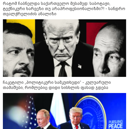
რატომ ჩაბნელდა საქართველო მესამედ: საბოტაჟი,
რა უნდა გავაკეთოთ პირველ
ტექნიკური ხარვეზი თუ არაპროფესიონალიზმი?! - სანდრო
რიგში შუქის გამორთვისას: 5
თვალჭრელიძის ანალიზი
მნიშვნელოვანი ნაბიჯი
1-დღიანი ტურები თბილისიდან:
სად წავიდეთ დილით და
დავბრუნდეთ საღამოს?
ჩაკეტილი „პოლიტიკური სამკუთხედი“ - კულუარული
თამაშები, რომლებიც დიდი სისხლის ფასად ჯდება
მსოფლიო