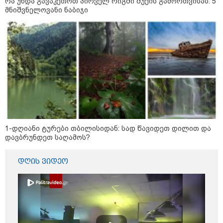
რა უნდა გავაკეთოთ პირველ რიგში შუქის გამორთვისას: 5
მნიშვნელოვანი ნაბიჯი
14:14 / 06-08-2026
"მეც ერთ-ერთი მათგანი ვიყავი, ვინც
ლიფტში გაიჭედა" - ლევან მახაშვილი
1-დღიანი ტურები თბილისიდან: სად წავიდეთ დილით და
დავბრუნდეთ საღამოს?
16:37 / 06-08-2026
"აბსოლუტურად ყალბი
დღის ვიდეო
შინაარსი იქმნება სოციალურ
მედიაში, არარსებული
ადამიანები, საუბრობენ,
თითქოს საქართველოში
უარყოფითი გარემოა რუსი
ტურისტებისთვის" - პრემიერი
16:14 / 06-08-2026