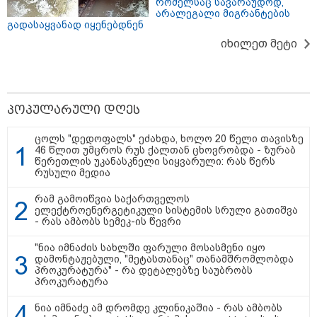
რომელსაც სავარაუდოდ,
არალეგალი მიგრანტების
19:42 / 06-08-2026
გადასაყვანად იყენებდნენ
"იმნაძემ მის მეგობრებს
იხილეთ მეტი
ალექსანდრე გაბაშვილს და
გიორგი მალანიას უთხრა,
თითქოსდა მისი მასწავლებელი,
გიგა ავალიანი ზედმეტ
ყურადღებას იჩენდა მის
მიმართ, რითაც გაბაშვილი
პოპულარული დღეს
წააქეზა" - პროკურატურა
19:33 / 06-08-2026
ცოლს "დედოფალს" ეძახდა, ხოლო 20 წელი თავისზე
რა სასჯელი ემუქრება ნია
46 წლით უმცროს რუს ქალთან ცხოვრობდა - ზურაბ
იმნაძეს? - პროკურატურამ მას
წერეთლის უკანასკნელი სიყვარული: რას წერს
ბრალდება წარუდგინა
რუსული მედია
რამ გამოიწვია საქართველოს
ელექტროენერგეტიკული სისტემის სრული გათიშვა
- რას ამბობს სემეკ-ის წევრი
19:30 / 06-08-2026
გიგა ავალიანის საქმეზე ნია
"ნია იმნაძის სახლში ფარული მოსასმენი იყო
იმნაძეს და ანასტასია
დამონტაჟებული, "მეტასთანაც" თანამშრომლობდა
ბერუაშვილს ბრალდება
პროკურატურა" - რა დეტალებზე საუბრობს
წარუდგინეს
პროკურატურა
ნია იმნაძე ამ დრომდე კლინიკაშია - რას ამბობს