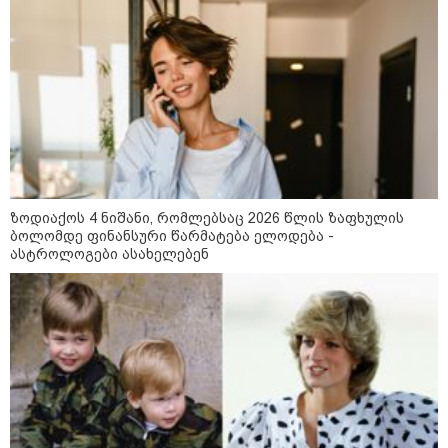
კატეგორიის ყველა სიახლე
რატომ ჩაბნელდა საქართველო
მესამედ: საბოტაჟი, ტექნიკური
ზოდიაქოს 4 ნიშანი, რომლებსაც 2026 წლის ზაფხულის
ხარვეზი თუ
ბოლომდე ფინანსური წარმატება ელოდება -
არაპროფესიონალიზმი?! -
ასტროლოგები ასახელებენ
სანდრო თვალჭრელიძის ანალიზი
ჩაკეტილი „პოლიტიკური
სამკუთხედი“ - კულუარული
თამაშები, რომლებიც დიდი
სისხლის ფასად ჯდება
„ოქტომბრისთვის საქართველოს
არჩევანის გაკეთება მოუწევს...