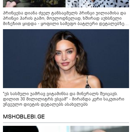
„ორ სკამზე ჯდომის“
შესაძლებლობა შეიძლება
დასრულდეს“ - მირიან
პრინცესა დიანა ძველ ტანსაცმელს პრინცი უილიამისა და
მირიანაშვილის ანალიზი
პრინცი ჰარის გამო, მოულოდნელად, ხშირად აუხსნელი
მიზეზით ყიდდა - ყოფილი სამეფო ბატლერი დეტალებზე
ჯარისკაცი, რომელიც 29 წელი
საკუთარ წიგნში საუბრობს
იბრძოდა, რადგან ომის
დამთავრების არ სჯეროდა...
მეცნიერება
"ეს სასმელი უამრავ ვიტამინსა და მინერალს შეიცავს.
დილით 30 მილილიტრს ვსვამ" - მირანდა კერი საკუთარი
უჩვეულო დიეტის დეტალებს ასახელებს
MSHOBLEBI.GE