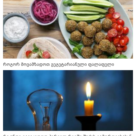
დისკრიმინაციისთვის -
განათლების სისტემა დიდი
უფსკრულისკენ მიდის“
რა მანძილზე აფიქსირებს კამერა
გზებზე მანქანის სიჩქარეს -
მითები ფოტორადარებზე
როგორ მოვამზადოთ ვეგეტარიანული ფალაფელი
პოლიტიკა