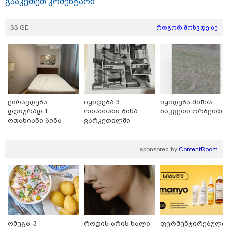
გააკეთეთ კომენტარი
SS.GE
როგორ მოხვდე აქ
თბილისი - ჰერაკლიონი 1540.90
ლარიდან
ქირავდება
იყიდება 3
იყიდება მიწის
თბილისი - ბუდაპეშტი 942.70
დღიურად 1
ოთახიანი ბინა
ნაკვეთი ორბეთში
ლარიდან
ოთახიანი ბინა
ვარკეთილში
გლდანში
sponsored by
ContentRoom
თბილისი - რომი 1364.80 ლარიდან
ომეგა-3
როდის არის ხალი
ფერმენტირებული