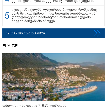
ექიმი: ცნობილია ასევე, რა მუხლით დააკავეს ის
15:54 / 06-08-2026
იტალიაში ქალმა, ლატარიის ბილეთი, რომელმაც 1
"ბრალი არის აბურდული -
მლნ მოიგო, შემთხვევით ნაგავში გადააგდო - ის
სამწუხაროა, რომ სრულიად
დასუფთავების სამსახურის თანამშრომლებმა
უდანაშაულო ბავშვის ცხოვრება
ნაგვის მანქანაში იპოვეს
დაანგრიეს"- გიგა ავალიანის
საქმეზე დაკავებული ანასტასია
ბერუაშვილის ადვოკატი
დღის ყველა სიახლე
კატეგორიის ყველა სიახლე
FLY.GE
მკითხველის რჩევით
თბილისი - ანტალია 716.70 ლარიდან