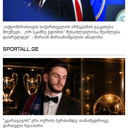
„ოქტომბრისთვის საქართველოს არჩევანის გაკეთება
მოუწევს... „ორ სკამზე ჯდომის“ შესაძლებლობა შეიძლება
დასრულდეს“ - მირიან მირიანაშვილის ანალიზი
SPORTALL.GE
10:52 / 06-08-2026
ვაშინგტონს რაკეტების დეფიციტი აქვს? -
მედიის ცნობით, დონალდ ტრამპი პიტ
ჰეგსეთს დაუპირისპირდა: დეტალები
23:45 / 05-08-2026
ტრაგედია შოტლანდიაში - 35
წლის მამას 9 წლის
"კვარავაჯოს" გზა ოქროს ბურთამდე: თანამედროვე
ქალიშვილის მკვლელობაში
ქართული ზღაპარი