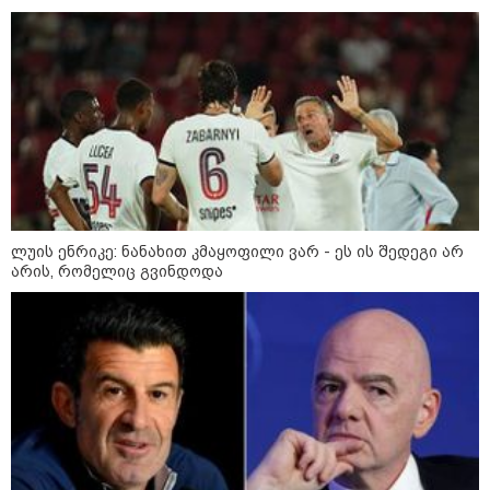
ედება ბრალი
14:08 / 05-08-2026
ლაიფციგის აეროპორტში
უკრაინულ თვითმფრინავთან
ახლოს ასაფეთქებელი
მოწყობილობით აღჭურვილი
დრონი აღმოაჩინეს - რას წერს
მედია
13:22 / 05-08-2026
ლუის ენრიკე: ნანახით კმაყოფილი ვარ - ეს ის შედეგი არ
საფრანგეთის სოფელში ტყის
არის, რომელიც გვინდოდა
ხანძრის შემდეგ მეორე
მსოფლიო ომის დროინდელი
ასობით ჭურვი აღმოაჩინეს -
"რიგრიგობით
ფეთქდებოდნენ..."
12:38 / 05-08-2026
იტალიაში ქალმა, ლატარიის
ბილეთი, რომელმაც 1 მლნ
მოიგო, შემთხვევით ნაგავში
გადააგდო - ის დასუფთავების