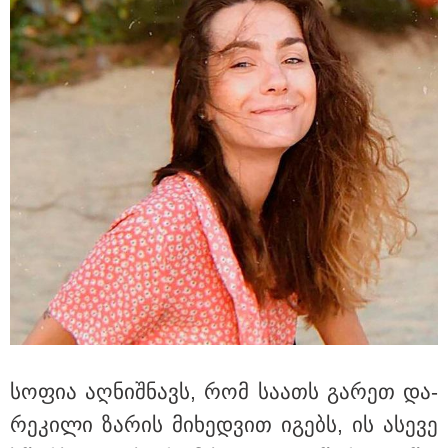
15:49 / 06-08-2026
შეიძინე ალდაგის სამოგზაურო დაზღვევა და მიიღე
გაორმაგებული ინტერნეტი
სო­ფია აღ­ნიშ­ნავს, რომ სა­ათს გა­რეთ და­
რე­კი­ლი ზა­რის მი­ხედ­ვით იგებს, ის ასე­ვე