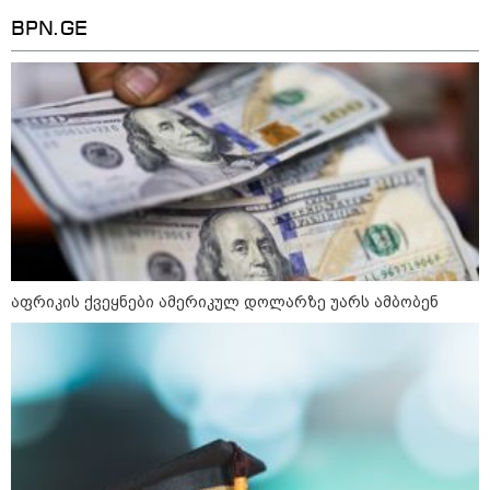
09:33 / 05-08-2026
BPN.GE
"მამის მიერ ცოტნესთვის
დატოვებულ სახლში
თვითნებურად ცხოვრობს
ადამიანი, რომელიც ზვიადის
ანდერძში ერთი სიტყვითაც კი
არ არის მოხსენიებული" - ანა
ჯაბაური
09:32 / 05-08-2026
"4 დღე უწყლოდ და უპუროდ
გაატარეს, მათ სიცოცხლე
დავუბრუნეთ" - ქართველი
მეზღვაური წერს, რომ 36
მიგრანტი, მათ შორის, ორსული
გოგონა გადაარჩინა
აფრიკის ქვეყნები ამერიკულ დოლარზე უარს ამბობენ
12:20 / 04-08-2026
"როცა კანონიკიდან
გამომდინარე, მართებულად
მიგვაჩნია, რომ ადამიანის
გასვენება ტაძრიდან არ მოხდეს,
ეს მგლოვიარეს ისეთი
სიყვარულითა უნდა ავუხსნათ,
რომ შფოთვა არ დაიბადოს" -
დედა სიდონია