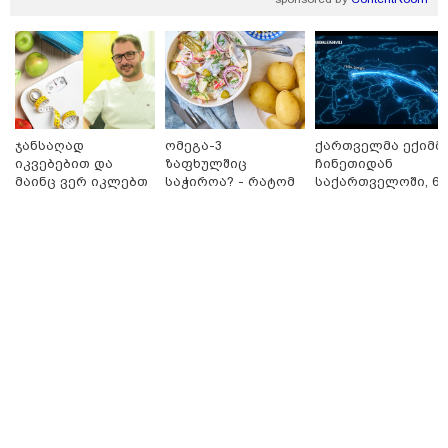
16:06 / 09-08-2026
"ტრაგედიამდე ალექსანდრე გაბაშვილი ChatGPT-ის
აწვდის თავისი ელექტროშოკის ინფორმაციებს და
ეუბნება: გათიშავს თუ არა პიროვნებას, თან ეუბნება,
დაივიწყე, რაც გითხარი" - გიგა ავალიანის დედა
ჯანსაღად
ომეგა-3
ქართველმა ექიმმ
იკვებებით და
ზაფხულშიც
ჩინეთიდან
მაინც ვერ იკლებთ
საჭიროა? - რატომ
საქართველოში, 6
წონაში? - ლაშა
არ უნდა ვთქვათ
000 კილომეტრის
უჩავა მთავარ
უარი თევზზე ცხელ
დაშორებით,
მიზეზებზე
დღეებში
ტელერობოტული
საუბრობს
ოპერაცია ჩაატარ
- ისტორია
დაწერილია
16:49 / 09-08-2026
ქუთაისში, ბრალდებული დაზარალებულის ბინაში
შეიჭრა და შეეცადა ოქროს სამკაულების დაუფლებას