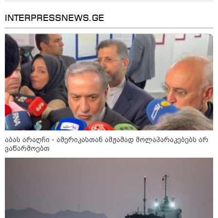
ემოციურ "პოსტს" უძღვნის
INTERPRESSNEWS.GE
პოლიციამ ,,გლოვოს” კურიერზე
თავდასხმის ბრალდებით 3 პირი,
მათ შორის 2 არასრულწლოვანი
დააკავა - შსს ინფორმაციას
ავრცელებს
პოლიტიკა
აბას არაღჩი - ამერიკასთან ამჟამად მოლაპარაკებებს არ
ვაწარმოებთ