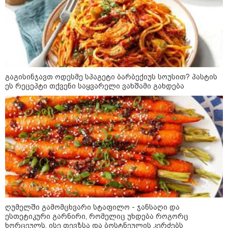
11:17 / 08-08-2026
არშემდგარი ქორწინება 15 წლით უფროს
ქართველთან - ალინა კაბაევას
საიდუმლო ცხოვრება: როგორ
გამოიყურებოდა ის პლასტიკურ
ოპერაციებამდე
გაგისინჯავთ ოდესმე სპაგეტი ბარბექიუს სოუსით? პასტის
ეს რეცეპტი თქვენი საყვარელი ვახშამი გახდება
14:20 / 08-08-2026
"ქალაქი დავთმე, მაგრამ
ქალურობა - არა. ვერ იჯერებენ
ფერმერი თუ ვარ" - როგორ
ცხოვრობს ახალგაზრდა ქალი,
რომელიც ქალაქიდან სოფლად
გადავიდა და ფერმერი გახდა
09:36 / 08-08-2026
"ბავშვობიდან ასე ვარ..
ფანატიკურად ვარ შეყვარებული
საქართველოზე" - გაიცანით
ღუმელში გამომცხვარი სტაფილო - ჯანსაღი და
მარტინ გუიმჯიანი, ქართულ
ესთეტიკური გარნირი, რომელიც უხდება როგორც
ენასა და საქართველოზე
ხორცეულს, ისე თევზსა და ბოსტნეულის კერძებს
შეყვარებული სომეხი ბიჭი