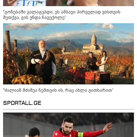
"გონებაში ვალაგებდი, ეს ამბავი პირველად ვისთვის
მეთქვა, ვის უნდა ჩავექოლე“
ოქროს ფასი ბოლო 2 თვის
მაქსიმუმზეა - რა დგას ძვირფასი
ლითონის მკვეთრი გაძვირების
უკან?
უნცია ოქრო დღიურად 101
დოლარით გაძვირდა - რა ღირს
გრამი საქართველოში?
"ძალიან მძიმეა ჩემთვის ის, რაც ახლა გითხარით“
SPORTALL.GE
„ტურისტების შემცირების მთავარი
მიზეზი ალბათ, ის პრორუსული,
პროჩინური, პროირანული
პოლიტიკაა, რომელსაც ქვეყანა
ატარებს“ - ცოტნე ჯაფარიძე