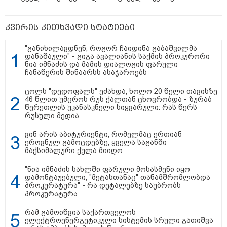
23:15 / 07-08-2026
კვირის კითხვადი სტატიები
ამოუცნობი ანომალიური
მოვლენები - ტრამპის
"განიხილავდნენ, როგორ ჩაიდინა გაბაშვილმა
ადმინისტრაციამ “UFO”- ს
დანაშაული" - გიგა ავალიანის საქმის პროკურორი
ფაილების მორიგი პაკეტი
ნია იმნაძის და მამის დიალოგის ფარული
გამოაქვეყნა
ჩანაწერის შინაარსს ასაჯაროებს
ცოლს "დედოფალს" ეძახდა, ხოლო 20 წელი თავისზე
22:30 / 07-08-2026
46 წლით უმცროს რუს ქალთან ცხოვრობდა - ზურაბ
ინტერნეტში ამაღელვებელი
წერეთლის უკანასკნელი სიყვარული: რას წერს
კადრები ვრცელდება - როგორ
რუსული მედია
გადაარჩინა 56 წლის კაცმა
ბავშვები აბობოქრებულ ზღვაში
ვინ არის აბიტურიენტი, რომელმაც ერთიან
დახრჩობას
ეროვნულ გამოცდებზე, ყველა საგანში
მაქსიმალური ქულა მიიღო
"ნია იმნაძის სახლში ფარული მოსასმენი იყო
კატეგორიის ყველა სიახლე
დამონტაჟებული, "მეტასთანაც" თანამშრომლობდა
პროკურატურა" - რა დეტალებზე საუბრობს
პროკურატურა
რამ გამოიწვია საქართველოს
ელექტროენერგეტიკული სისტემის სრული გათიშვა