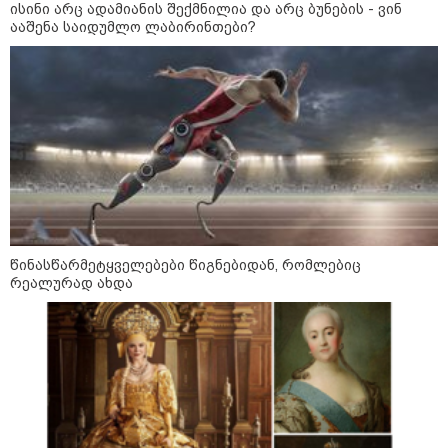
ისინი არც ადამიანის შექმნილია და არც ბუნების - ვინ
ააშენა საიდუმლო ლაბირინთები?
აგვისტო აგარაკზე: ეს 5 საქმე
უნდა მოასწროთ შემოდგომის
დადგომამდე
ფული ამ ზოდიაქოს ნიშნების
წინასწარმეტყველებები წიგნებიდან, რომლებიც
ხელში აღმოჩნდება: ვინ
რეალურად ახდა
გამდიდრდება?
როგორ ჩავიცვათ 40 წლის
შემდეგ: მილიონერების
სტილისტის 8 ოქროს წესი და
აუცილებელი სამოსი