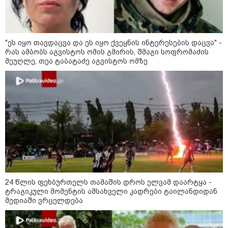
"ეს იყო თავდაცვა და ეს იყო ქვეყნის ინტერესების დაცვა" -
რას ამბობს აგვისტოს ომის გმირის, შმაგი სოფრომაძის
მეუღლე, თეა ტაბატაძე აგვისტოს ომზე
მნიშვნელოვანი ინფორმაცია
24 წლის ფეხბურთელს თამაშის დროს ელვამ დაარტყა -
11:13 / 05-08-2026
ტრაგიკული მომენტის ამსახველი კადრები ტაილანდიდან
Hisense წარმოგიდგენთ გზავნილს "ინოვაციები
მედიაში ვრცელდება
უკეთესი ცხოვრებისათვის" FIFA-ს 2026 წლის
მსოფლიო ჩემპიონატზე™