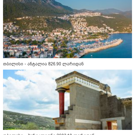
ჭურვი გამორიყა, ადგილზე
მობილიზებულია პოლიცია და
სამაშველო" - რას წერს და რა
კადრებს აქვეყნებს თათია
ნიკოლაშვილი?
12:18 / 08-08-2026
"რუსეთმა განახორციელა
საქართველოს ტერიტორიების
20%-ის ოკუპაცია და
სააკაშვილის, მისი რეჟიმის
ღალატი ვერანაირად ვერ
თბილისი - ანტალია 826.90 ლარიდან
გადაფარავს ამ დანაშაულს" -
ირაკლი კობახიძე
13:16 / 08-08-2026
"ძალიან ბევრ ინფორმაციას
ვიღებთ ხალხისგან" - რას წერს
ადვოკატი ტარიელ კაკაბაძე