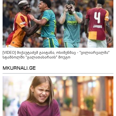
12:46 / 07-08-2026
ოკუპირებულ აფხაზეთში საწვავის
დეფიციტია, კილომეტრიანი რიგები და
შეზღუდვა საწვავის ჩასხმაზე - რა
ინფორმაციას აქვეყნებს "დემოკრატიის
კვლევის ინსტიტუტი“
14:23 / 05-08-2026
[VIDEO] მიქაუტაძემ გაიტანა, ოსიმენმაც - "ვილიარეალმა"
ევროპელმა და რუსმა ყოფილმა
სტამბოლში "გალათასარაის" მოუგო
მაღალჩინოსნებმა უკრაინაში
ომთან დაკავშირებით
მოლაპარაკებები გამართეს - რა
MKURNALI.GE
არის ცნობილი შეხვედრაზე
09:55 / 05-08-2026
მორიგი თავდასხმა Wildberries-
ის საწყობზე - დრონებით
თავდასხმის შემდეგ, ტულას
ოლქში მდებარე საწყობში
ხანძარია