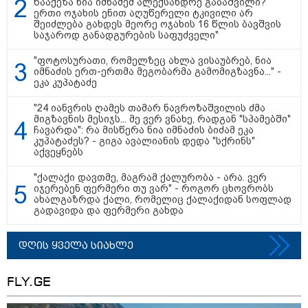
წააქეზა ნია იმნაძემ ალექსანდრე გაბაშვილი?
ერთი ოჯახის ენით აღუწერელი ტკივილი არ
შეიძლება გახდეს მეორე ოჯახის 16 წლის ბავშვის
საჯაროდ განადგურების საფუძველი"
"ფოტოსურათი, რომელზეც ახლა ვისაუბრებ, ნია
იმნაძის ერთ-ერთმა მეგობარმა გამომიგზავნა..." -
ეკა კუპატაძე
17:13 / 08-08-2026
"24 იანვრის ღამეს თამარ ნავროზაშვილის ძმა
"დასავლეთმა საქართველო ჩვენ წინააღმდეგ
მიგზავნის მესიჯს... მე ვერ ვნახე, რადგან "სპამებში"
გეოპოლიტიკური ბრძოლის უგუნურ იარაღად
ჩავარდა": რა მისწერა ნია იმნაძის ბიძამ ეკა
გამოიყენა" - დიმიტრი მედვედევი
კუპატაძეს? - გიგა ავალიანის დედა "სქრინს"
აქვეყნებს
"ქალაქი დავთმე, მაგრამ ქალურობა - არა. ვერ
იჯერებენ ფერმერი თუ ვარ" - როგორ ცხოვრობს
13:36 / 09-08-2026
ახალგაზრდა ქალი, რომელიც ქალაქიდან სოფლად
24 წლის ფეხბურთელს თამაშის
გადავიდა და ფერმერი გახდა
დროს ელვამ დაარტყა,
დაშავდა 12 ადამიანი -
ვრცელდება ტრაგიკული
დღის ყველა სიახლე
მომენტის ამსახველი კადრები
ტაილანდიდან
FLY.GE
16:41 / 08-08-2026
"კაპროვანში ზღვამ კიდევ ერთი