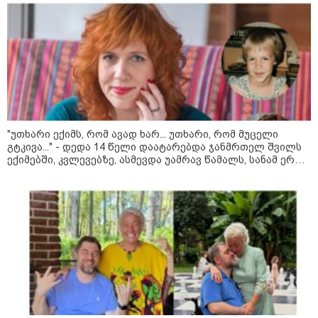
აბას არაღჩი - ამერიკასთან
ამჟამად მოლაპარაკებებს არ
ვაწარმოებთ
ირანის უსაფრთხოების
სამსახურის ხელმძღვანელი
ჰორმუზის სრუტის გახსნამდე აშშ-
ს მოთხოვნებს უყენებს
"უთხარი ექიმს, რომ ავად ხარ... უთხარი, რომ მუცელი
გტკივა..." - დედა 14 წელი დაატარებდა ჯანმრთელ შვილს
ექიმებში, კვლევებზე, ასმევდა უამრავ წამალს, სანამ ერთ
დღესაც ერთი ექიმი არ დაეჭვდა
ტარიელ კაკაბაძე - ნატა
ვიბლიანის საქმეზე საზოგადოება
უახლოეს დღეებში გაიგებს
სიახლეს, დაიდება პირველი
მნიშვნელოვანი შედეგი და
ოფიციალურად ცნობენ
დაზარალებულად
ყვარელში თვითნებურად
მოწყობილ ავტორბოლაზე
არასრულწლოვნის დაღუპვის
საქმეზე ორ პირს ბრალი
წარედგინა