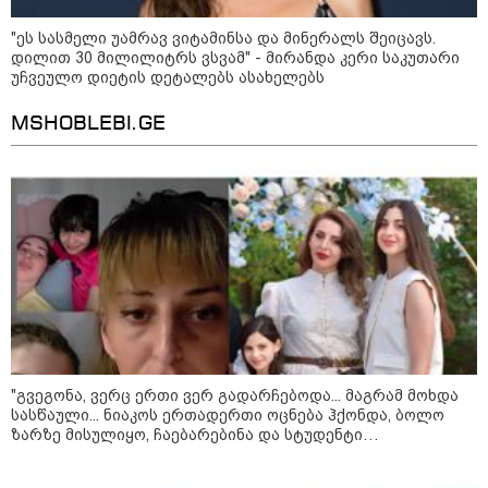
10:17 / 09-08-2026
"ეს სასმელი უამრავ ვიტამინსა და მინერალს შეიცავს.
რუსებმა ხარკოვს და ოდესას
დილით 30 მილილიტრს ვსვამ" - მირანდა კერი საკუთარი
დაარტყეს, არიან დაღუპულები
უჩვეულო დიეტის დეტალებს ასახელებს
და დაშავებულები - რა
ინფორმაციას ავრცელებს
ხარკოვის მერი?
MSHOBLEBI.GE
10:02 / 09-08-2026
"ქართული ოცნება” ხელს
უწყობს ირანული
ტერორისტული ქსელების
უკანონო გაფართოებას, თუმცა
მაინც ამერიკას უყენებს
მოთხოვნებს?" - ჯო უილსონი
კატეგორიის ყველა სიახლე
"გვეგონა, ვერც ერთი ვერ გადარჩებოდა... მაგრამ მოხდა
სასწაული... ნიაკოს ერთადერთი ოცნება ჰქონდა, ბოლო
ზარზე მისულიყო, ჩაებარებინა და სტუდენტი
გამხდარიყო..." - ერთ წამში შეცვლილი ცხოვრება და
დედა, რომელიც შვილებისთვის იბრძვის