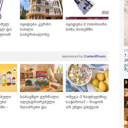
ომელ.
იყიდება კერძო
იყიდება 2 ოთახიანი
/ 06-08-2026
09:33 / 05-08-
ულ და
სახლი
ბინა ბათუმში
ბლიან
საბურთალოზე
გება დრო და
"მამის მიე
ლს.
ნი დღევანდელი
დატოვებულ
ტაობა" საკუთარ
თვითნებურ
ნ შეგარცხვენთ...
ადამიანი,
23
ნი შეცდომა არის
ზვიადის ა
7
sponsored by
ContentRoom
შაულის ტოლფასი" -
სიტყვითაც 
პ
უპატაძე ნანუკა
მოხსენიებუ
გ
ოლიანს
ჯაბაური
შ
/ 05-08-2026
12:20 / 04-08-
ღე უწყლოდ და
"როცა კან
ოდ გაატარეს, მათ
გამომდინა
ცხლე დავუბრუნეთ" -
მართებულა
ველი მეზღვაური
რომ ადამია
 რომ 36 მიგრანტი,
ტაძრიდან ა
ებული
საბავშვო ჟურნალი,
ომეგა-3 ზაფხულშიც
შორის, ორსული
მგლოვიარე
ები
ილუსტრირებული
საჭიროა? - რატომ
ნა გადაარჩინა
სიყვარული
ში -
ზღაპრები და
არ უნდა ვთქვათ
ავუხსნათ,
მაგნიტური სათამაშო
უარი თევზზე ცხელ
კატეგორიის ყველა სიახლე
არ დაიბადო
 ბრენდი
9.90 ლარად -
დღეებში
სიდონია
"საბავშვო
ოშია
კარუსელში"