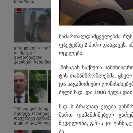
ხანძარია
სა­მარ­თალ­დამ­ცვე­ლებ­მა რუ
ფაქ­ტებ­ზე 2 პირი და­ა­კა­ვეს. ინ
"თავად ეკა კუპატაძე
ვრცელდება ავარიის
კონკრეტულ მტკიცებ
მომენტში
რცე­ლებს.
გადაღებული
გაუძლო წნეხს! გაუძ
კადრები ბათუმიდან -
წნეხს?"
"ვაიმე, ეს რა იყო,
„ში­ნა­გან საქ­მე­თა სა­მი­ნის
ყოჩაღ "მარშრუტკის"
ტის თა­ნამ­შრომ­ლებ­მა, ცხელ 
მძღოლს"
და სა­გა­მო­ძი­ე­ბო ღო­ნის­ძი­ე
ბუ­ლი ნ.დ. და 1986 წელს და­ბა­დ
ნ.დ.-ს ბრა­ლად ედე­ბა გან­
"ამ ვიდეოს ნახვის
შემდეგ, როდესაც
მართ და­მამ­ძი­მე­ბელ გა­რე­
დავურეკე გურამის
მცდე­ლო­ბა, გ.ჩ.-ს კი- გან­სა­კუ
დედას ცალსახად
განაცხადა..." - რას
ბა.
ამბობს ადვოკატი