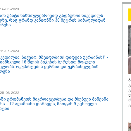
თქვენზე ნაკლებ
/ 14-08-2023
მებრძოლის დე
ლის უაიტი სასწაულებრივად გადაურჩა სიკვდილს
ვატირე!" - რას 
მერე, რაც გრანდ კანიონში 30 მეტრის სიმაღლიდან
გიორგი ბარამი
იჩეხა
პროკურატურის
განცხადების შე
/ 11-07-2023
იკვდილია, ბიჭებო. მშვიდობით! დიდება უკრაინას!" -
იანსკელი 16 წლის ბიჭების ბურუსით მოცული
ელობა: ოკუპანტების ვერსია და უკრაინელების
ოვნა
პ
გ
გ
/ 07-08-2026
13:42 / 07-08-
/ 25-06-2022
დ
 აზრით, ენამ
"საქართვე
თში ერთმანეთს მიკროავტობუსი და მსუბუქი მანქანა
მ
წრო აზრს და არ
ქვეყანაა,
ხა - 12 ადამიანი დაშავდა, მათგან 9 უცხოელი
გ
ეს კარგი, თუმცა თუ
სტუმართმო
სტია
ეში არ მეპარება
ვართ და ყ
 გიორგი ბარამიძის
შეუძლია ჩა
ოტიზმია" - ნიკა
არავინ შე
ამია
არაა" - კახ