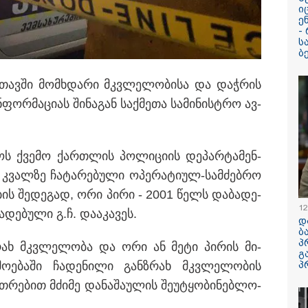
ი
"ვესაუბრე ვიდეო
ე
მიდასტურებს, რ
-
იმყოფებოდა ად
ს
თავად იღებდა ვ
ბ
საყურადღებოა 
დადიანიძის ტონ
ადვოკატი ახალ
ს­თავ­ში მომ­ხდა­რი მკვლე­ლო­ბი­სა და დაჭ­რის
დეტალებით
­ფორ­მა­ცი­ას ში­ნა­გან საქ­მე­თა სა­მი­ნის­ტრო ავ­
ც ვერ უთითებს რაიმე
ულებას, პროკურატურამ ვერ
რატომ ჩაბნელდ
საქართველო მე
ლებს კი სასამართლო ამ
გველოდება თუ 
­ტროს ქვე­მო ქარ­თლის პო­ლი­ცი­ის დე­პარ­ტა­მენ­
ზამთარში მასშ
ენერგოკრიზისი 
კვალ­ზე ჩა­ტა­რე­ბუ­ლი ოპე­რა­ტი­ულ-სამ­ძებ­რო
"პრობლემის მო
დაახლოებით ე
­ბე­ბის შე­დე­გად, ორი პირი - 2001 წელს და­ბა­დე­
დასჭირდება"
12
ე­ბუ­ლი გ.ჩ. და­ა­კა­ვეს.
დ
სპა, აუზები, პა
ბ
ხედები - ცნობ
პ
ზრახ მკვლე­ლო­ბა და ორი ან მეტი პი­რის მი­
კუნძულ მადეირა
გ
რონალდუ და ჯ
მო­ე­ბა­ში ჩა­დე­ნი­ლი გან­ზრახ მკვლე­ლო­ბის
პ
დაქორწინდებია
თ­რე­ბით მძი­მე და­ნა­შა­უ­ლის შე­უ­ტყო­ბი­ნებ­ლო­