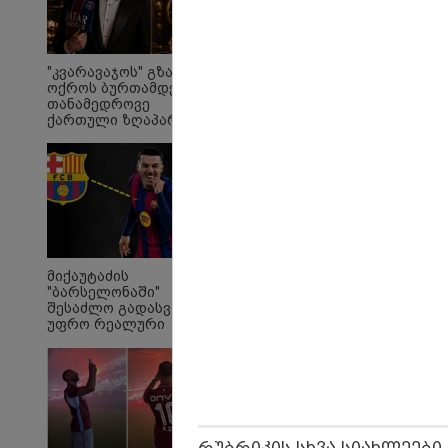
"კვარავაჯოს" გზა
ოქროს ბურთამდე:
თანამედროვე
ქართული ზღაპარი
ამ წუთეში ბათუმში, ე.წ.
ვრ
ხოფის ბაზრობაზე
მო
ხანძარია
კა
"ვა
"მ
მიქაუტაძის
"ბარსელონაში"
შესაძლო გადასვლა
უფრო რეალური
ხდება - რაზე ესაუბრა
პოლიტიკა
ქართველი
კატალონიელთა
მთავარ მწვრთნელს