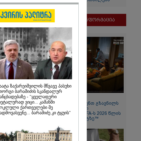
ი
და
ამბობს
მნიშვნელოვანი ინფორმაცია
ძე
მდეგ
აატა ზაქარეიშვილის მწვავე პასუხი
იორგი ბარამიძის სკანდალურ
ანცხადებაზე - "ყველაფერი
2026
11:13 / 05-08-2026
ეტალურად ვიცი... კამანში
Hisense წარმოგიდგენთ გზავნილს
ლო მშვიდი
ოკლული ქართველები მე
"ინოვაციები უკეთესი
ადმოვასვენე... ბარამიძე კი ტყუის"
ცხოვრებისათვის" FIFA-ს 2026 წლის
ყვარე ხალხი
მსოფლიო ჩემპიონატზე™
ველას
მოვიდეს,
ზღუდული
ა კალაძე