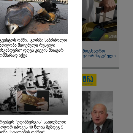
2026
ვაც ღრმად
ლია რუსეთის
რთველოს
ის
დი
 - აშშ-ის
გვისტოს ომში, გორში საბრძოლო
ათლობა მიღებული რუსული
15:49 / 06-08-2026
ისკანდერი“ დღეს კიევის მთავარ
შეიძინე ალდაგის სამოგზაურო
ოშმარად იქცა
დაზღვევა და მიიღე გაორმაგებული
ინტერნეტი
რეისერ "ედინბურგის" საიდუმლო:
ოგორ იპოვეს 40 წლის შემდეგ 5
ონა "სტალინის ოქრო"