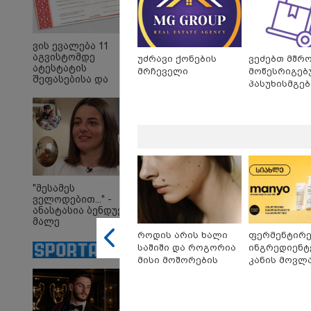
ვის ევალება 11
აგვისტომდე
უძრავი ქონების
ვეძებთ მშრ
ატესტატის
10:58 
მრჩეველი
მოწესრიგებ
შეფასებისა და
პასუხისმგე
"დად
გამოცდების
თანამშრომე
თქვე
ეროვნულ ცენტრში
"პოს
წარდგენა -
თავთა
დეტალები
თქვე
დანა
ეკა კ
ჟორჟ
09:32 
"4 დ
"მესამეს
უპურ
ველოდებით..." -
სიცო
ანასტასია ბენდუქიძე
ქართ
მალე
წერს,
მრავალშვილიანი
როდის არის ხალი
ფერმენტირ
მათ 
დედა გახდება
საშიში და როგორია
ინგრედიენტ
გოგო
მისი მოშორების
კანის მოვლა
მარტივი და
კორეული
უსაფრთხო გზები
ინოვაციური
Manyo
საქართველ