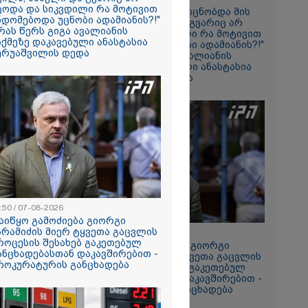
ცოდა და სიკვდილი რა მოტივით
"ანასტასია არათუ იცნობდა მის
ს ავტორს...
ნდომებოდა უცნობი ადამიანის?!"
შვილს, სახელი და გვარიც არ
ომ ის
 რას წერს გიგა ავალიანის
იცოდა და სიკვდილი რა მოტივით
გილზე,
აქმეზე დაკავებული ანასტასია
ენდომებოდა უცნობი ადამიანის?!"
იდეოს...
ერუაშვილის დედა
- რას წერს გიგა ავალიანის
გურამ
საქმეზე დაკავებული ანასტასია
ი" -
ბერუაშვილის დედა
ი
ა
სამედ და
არა
ტაბური
-
გვარებას
რთი თვე
:50 / 07-08-2026
აიწყო გამოძიება გიორგი
ნორამული
არამიძის მიერ ტყვეთა გაცვლის
12:50 / 07-08-2026
ილია ადგილი
როცესის შესახებ გაკეთებულ
დაიწყო გამოძიება გიორგი
ზე, სადაც
ანცხადებასთან დაკავშირებით -
ბარამიძის მიერ ტყვეთა გაცვლის
ორჯინა
როკურატურის განცხადება
პროცესის შესახებ გაკეთებულ
ნ (ფოტოები)
განცხადებასთან დაკავშირებით -
პროკურატურის განცხადება