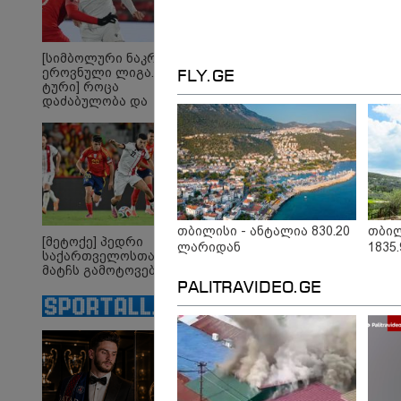
13:27 
"სტუ
ვართ 
უკრა
[სიმბოლური ნაკრები.
შვეი
ეროვნული ლიგა. XXX
FLY.GE
იტალ
ტური] როცა
შეუძ
დაძაბულობა და
დახარ
ხარისხი ერთად არ
შეზღ
არიან...
კალა
თბილისი - ანტალია 830.20
თბილ
[მეტოქე] პედრი
ლარიდან
1835
საქართველოსთან
მატჩს გამოტოვებს
PALITRAVIDEO.GE
„რიკოთის მსგავსი
„რ
რთული საინჟინრო
სა
ობიექტების მოვლა-
იან