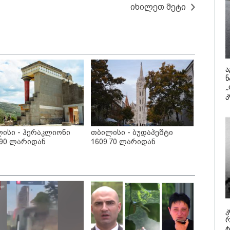
/ 07-08-2026
10:45 / 07-08-
იხილეთ მეტი
მართმოყვარე ხალხი
"აშშ კვლა
- რუსს, ყაზახს,
შეშფოთებუ
ინელს,
მიერ საქა
ცარიელს,
ტერიტორი
იელს, ამერიკელს,
განგრძობა
ლია ჩამოვიდეს,
ოკუპაციით"
ჯოს ფული... არავინ
საელჩო
ა
უდული არაა" -
ნ
კატეგორიის ყველა სიახლე
ძე
„
კ
ისი - ჰერაკლიონი
თბილისი - ბუდაპეშტი
.90 ლარიდან
1609.70 ლარიდან
უსთაველზე მდებარე
„ფასები 2-3 წელში
კ
სტუმროები 40-50%-
გაორმაგდება“ -
რ
 გაუქმებებს იღებენ,
ლოკაციები თბილისის
ტ