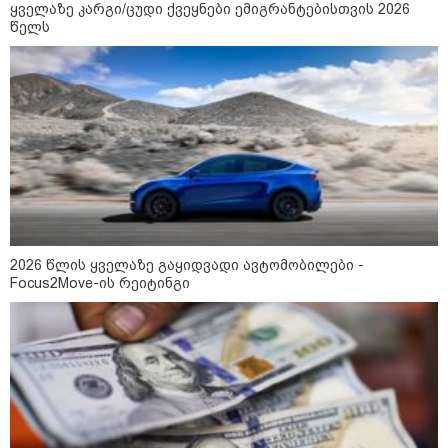
"დღეს ვიმგზავრეთ
ყველაზე კარგი/ცუდი ქვეყნები ემიგრანტებისთვის 2026
მატარებლით, რომელიც ახალი
წელს
სიჩქარით მოძრაობს, მანამდე
ბათუმამდე მგზავრობის დრო
იყო 5,5 საათი და ახლა არის 4
საათამდე შემცირებული" -
ირაკლი კობახიძე
15:17 / 06-08-2026
შემოსავლების სამსახურში
აზერბაიჯანული მედიის მიერ
გავრცელებულ ინფორმაციას
პასუხობენ
2026 წლის ყველაზე გაყიდვადი ავტომობილები -
13:39 / 06-08-2026
Focus2Move-ის რეიტინგი
ბაქომ საქართველოს საგარეო
უწყებას დიპლომატური ნოტა
გაუგზავნა - მიზეზი
აზერბაიჯანული სანომრე ნიშნის
მქონე სატვირთოების
საზღვარზე შეფერხებაა:
დეტალები
კატეგორიის ყველა სიახლე