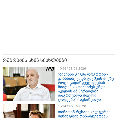
23:45 / 06-08-2026
23:15 / 06-08-2026
23:14 / 06-08
ექსპედიცია “ტარაიას
“არ მინდა, ბაიდენივით
სამოქალ
ობიექტი“ - 89 წლის
სცენიდან გადავარდეს“
საზოგადო
შემდეგ, მფრინავი
- დონალდ ტრამპის
წარმომად
ამელია ერჰარტის
სიტყვით გამოსვლისას
წლის რუს
დაკარგული
დამსწრეები სახალისო
საქართვ
თვითმფრინავის ძებნა
შემთხვევის მოწმენი
აგვისტოს 
კვლავ განახლდა
გახდნენ
წლისთავ
დაკავშირ
ერთობლი
განცხადე
ავრცელებ
რუბრიკის სხვა სიახლეები
10:58 / 03-08-2026
ირაკლი ღარიბაშვილი კლინიკაში
"ბიძინას გეგმა როგორია -
იყო გადაყვანილი - რა
კობახიძე უნდა გაუშვას პიკზე,
დეტალებზე საუბრობს მისი
როცა გადაწყვეტილებას
ადვოკატი?
მიიღებს, კობახიძეს უნდა
აკიდოს ამ პერიოდში
დაგროვილი მთელი
ცოდვები" - ხუხაშვილი
"თუ ჩემი შვილი ცოცხალი არაა,
ჩემს ცხოვრებას აზრი არ აქვს..." -
18:24 / 28-07-2026
დაკარგული გურამ დადიანიძის
თინათინ რუხაძე კულტურის
დედის ემოციური მიმართვა
მინისტრის თანამდებობას