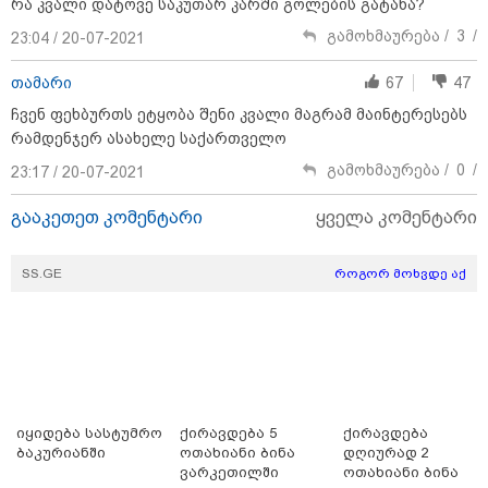
რა კვალი დატოვე საკუთარ კარში გოლების გატანა?
გამოხმაურება /
3
/
19:42 / 06-08-2026
23:04 / 20-07-2021
"იმნაძემ მის მეგობრებს
ალექსანდრე გაბაშვილს და
თამარი
67
47
გიორგი მალანიას უთხრა,
თითქოსდა მისი მასწავლებელი,
ჩვენ ფეხბურთს ეტყობა შენი კვალი მაგრამ მაინტერესებს
გიგა ავალიანი ზედმეტ
რამდენჯერ ასახელე საქართველო
ყურადღებას იჩენდა მის
მიმართ, რითაც გაბაშვილი
გამოხმაურება /
0
/
23:17 / 20-07-2021
წააქეზა" - პროკურატურა
19:33 / 06-08-2026
რა სასჯელი ემუქრება ნია
გააკეთეთ კომენტარი
ყველა კომენტარი
იმნაძეს? - პროკურატურამ მას
ბრალდება წარუდგინა
SS.GE
როგორ მოხვდე აქ
19:30 / 06-08-2026
გიგა ავალიანის საქმეზე ნია
იმნაძეს და ანასტასია
ბერუაშვილს ბრალდება
წარუდგინეს
იყიდება სასტუმრო
ქირავდება 5
ქირავდება
ბაკურიანში
ოთახიანი ბინა
დღიურად 2
ვარკეთილში
ოთახიანი ბინა