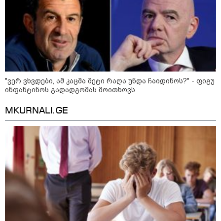
დაკავშირებით ერთობლივ
განცხადებას ავრცელებენ
22:35 / 06-08-2026
"კიდევ ერთხელ მოვუწოდებ
საქართველოს მთავრობას, მისი
დაუყოვნებლივი და უპირობო
გათავისუფლებისკენ" - რას
წერს ეუთო-ს წარმომადგენელი
"ვერ ვხვდები, ამ კაცმა მეტი რაღა უნდა ჩაიდინოს?" - ფიგუ
მზია ამაღლობელზე?
ინფანტინოს გადადგომას მოითხოვს
MKURNALI.GE
21:38 / 06-08-2026
"ჩვენთვის ეს ეგზოტიკაა, ჩვენს
სტუმრებს ასე ვუხსნით - ბევრი
სანთელი, ეგზოტიკა და
რომანტიკული საღამოები" -
შალვა ალავერდაშვილი
ელექტროენერგიის გათიშვებზე
21:08 / 06-08-2026
"არ ვიცი, თუ ვინმე იცის, რასთან
არის დაკავშირებული ნია
იმნაძის 10 თვის თავზე დაკავება
- რა უნდა თქვას 16 წლის