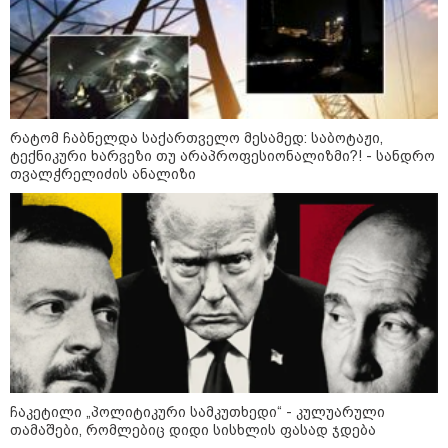
მსოფლიო ომის დროინდელი
ასობით ჭურვი აღმოაჩინეს -
"რიგრიგობით
ფეთქდებოდნენ..."
კატეგორიის ყველა სიახლე
რატომ ჩაბნელდა საქართველო მესამედ: საბოტაჟი,
ტექნიკური ხარვეზი თუ არაპროფესიონალიზმი?! - სანდრო
თვალჭრელიძის ანალიზი
მიხაილ ფედოროვი აცხადებს, რომ
რუსეთის ტერიტორიაზე
სამიზნეების წინააღმდეგ Starlink-
ის გამოყენების საკითხზე ილონ
მასკთან მოლაპარაკებებს
აწარმოებს
2008 წლის რუსეთ-საქართველოს
ომიდან 18 წელი გავიდა
ჩაკეტილი „პოლიტიკური სამკუთხედი“ - კულუარული
თამაშები, რომლებიც დიდი სისხლის ფასად ჯდება