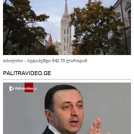
16:02 / 03-08-2026
"15 წლის წინ ჩადენილი
დანაშაული, 5-ჯერ შეცვლილი
მოსამართლე, 4-ჯერ თავიდან
დაწყებული საქმე... მადლობა
პროკურატურას, მათ გარეშე ეს
შედეგი არ დადგებოდა" - ქეთა
ხარძიანი
კატეგორიის ყველა სიახლე
თბილისი - ბუდაპეშტი 942.70 ლარიდან
PALITRAVIDEO.GE
ყველაზე კარგი/ცუდი ქვეყნები
ემიგრანტებისთვის 2026 წელს
2026 წლის ყველაზე გაყიდვადი
ავტომობილები - Focus2Move-ის
რეიტინგი