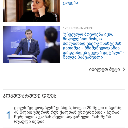
ტოვებს
ნია იმნაძეს და ანასტასია
ბერუაშვილს ბრალდება
წარედგინათ - რამდენ წლიანი
17:33 / 25-07-2026
პატიმრობა ემუქრებათ
"უჩვეულო მოვლენა იყო,
არასრულწლოვნებს?
მიყოლებით მოხდა
მთლიანად ენერგოსისტემის
გათიშვა - მნიშვნელოვანია,
რა გახდა “სამგორის” მეტროში
დადგინდეს ყველა დეტალი" -
სტუდენტის გარდაცვალების
შალვა პაპუაშვილი
მიზეზი - ცნობილია ექსპერტიზის
პასუხი
იხილეთ მეტი
პოპულარული დღეს
Faceამბები
ცოლს "დედოფალს" ეძახდა, ხოლო 20 წელი თავისზე
46 წლით უმცროს რუს ქალთან ცხოვრობდა - ზურაბ
წერეთლის უკანასკნელი სიყვარული: რას წერს
რუსული მედია