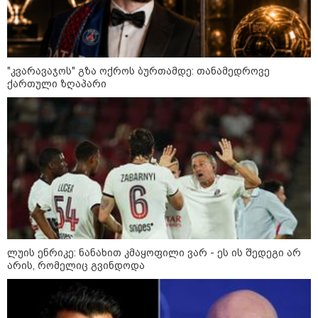
"კვარავაჯოს" გზა ოქროს ბურთამდე: თანამედროვე
ქართული ზღაპარი
21:03 / 05-08-2026
რამ გამოიწვია საქართველოს
ელექტროენერგეტიკული სისტემის სრული
გათიშვა - რას ამბობს სემეკ-ის წევრი
ლუის ენრიკე: ნანახით კმაყოფილი ვარ - ეს ის შედეგი არ
არის, რომელიც გვინდოდა
23:14 / 06-08-2026
სამოქალაქო საზოგადოების
წარმომადგენლები 2008 წლის
რუსეთ-საქართველოს აგვისტოს
ომის 18 წლისთავთან