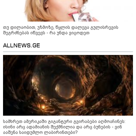
არჩევანის გაკეთება მოუწევს...
„ორ სკამზე ჯდომის“
შესაძლებლობა შეიძლება
დასრულდეს“ - მირიან
მირიანაშვილის ანალიზი
თუ დილაობით, უზმოზე, წყლის დალევა გულისრევის
შეგრძნებას იწვევს - რა უნდა ვიცოდეთ
ჯარისკაცი, რომელიც 29 წელი
იბრძოდა, რადგან ომის
დამთავრების არ სჯეროდა...
ALLNEWS.GE
მეცნიერება
სამხრეთ ამერიკაში გიგანტური გვირაბები აღმოაჩინეს:
ისინი არც ადამიანის შექმნილია და არც ბუნების - ვინ
ააშენა საიდუმლო ლაბირინთები?