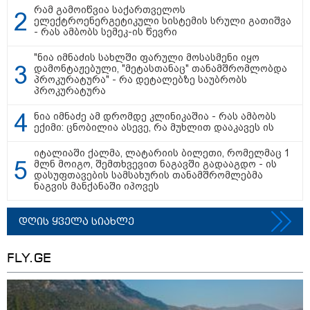
რამ გამოიწვია საქართველოს
ელექტროენერგეტიკული სისტემის სრული გათიშვა
- რას ამბობს სემეკ-ის წევრი
"ნია იმნაძის სახლში ფარული მოსასმენი იყო
დამონტაჟებული, "მეტასთანაც" თანამშრომლობდა
პროკურატურა" - რა დეტალებზე საუბრობს
პროკურატურა
ნია იმნაძე ამ დრომდე კლინიკაშია - რას ამბობს
ექიმი: ცნობილია ასევე, რა მუხლით დააკავეს ის
იტალიაში ქალმა, ლატარიის ბილეთი, რომელმაც 1
მლნ მოიგო, შემთხვევით ნაგავში გადააგდო - ის
დასუფთავების სამსახურის თანამშრომლებმა
ნაგვის მანქანაში იპოვეს
10:58 / 06-08-2026
"დადგება დრო და თქვენი დღევანდელი
დღის ყველა სიახლე
"პოსტაობა" საკუთარ თავთან
შეგარცხვენთ... თქვენი შეცდომა არის
FLY.GE
დანაშაულის ტოლფასი" - ეკა კუპატაძე
ნანუკა ჟორჟოლიანს