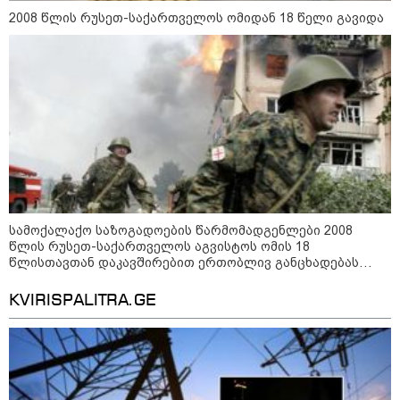
დონალდ ტრამპის სიტყვით
2008 წლის რუსეთ-საქართველოს ომიდან 18 წელი გავიდა
გამოსვლისას დამსწრეები
სახალისო შემთხვევის მოწმენი
გახდნენ
23:45 / 05-08-2026
ტრაგედია შოტლანდიაში - 35
წლის მამას 9 წლის
ქალიშვილის მკვლელობაში
ედება ბრალი
14:08 / 05-08-2026
სამოქალაქო საზოგადოების წარმომადგენლები 2008
ლაიფციგის აეროპორტში
წლის რუსეთ-საქართველოს აგვისტოს ომის 18
უკრაინულ თვითმფრინავთან
წლისთავთან დაკავშირებით ერთობლივ განცხადებას
ახლოს ასაფეთქებელი
ავრცელებენ
მოწყობილობით აღჭურვილი
დრონი აღმოაჩინეს - რას წერს
KVIRISPALITRA.GE
მედია
13:22 / 05-08-2026
საფრანგეთის სოფელში ტყის
ხანძრის შემდეგ მეორე