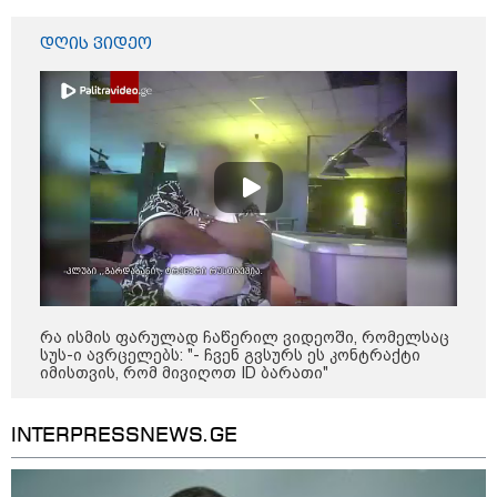
დღის ვიდეო
რა უნდა გავაკეთოთ პირველ
რიგში შუქის გამორთვისას: 5
მნიშვნელოვანი ნაბიჯი
1-დღიანი ტურები თბილისიდან:
სად წავიდეთ დილით და
დავბრუნდეთ საღამოს?
რა ისმის ფარულად ჩაწერილ ვიდეოში, რომელსაც
სუს-ი ავრცელებს: "- ჩვენ გვსურს ეს კონტრაქტი
იმისთვის, რომ მივიღოთ ID ბარათი"
მსოფლიო
INTERPRESSNEWS.GE