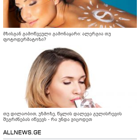
მზისგან გამოწვეული გამონაყარი: ალერგია თუ
ფოტოდერმატოზი?
10:52 / 06-08-2026
ვაშინგტონს რაკეტების დეფიციტი აქვს? -
მედიის ცნობით, დონალდ ტრამპი პიტ
ჰეგსეთს დაუპირისპირდა: დეტალები
თუ დილაობით, უზმოზე, წყლის დალევა გულისრევის
შეგრძნებას იწვევს - რა უნდა ვიცოდეთ
09:52 / 07-08-2026
"რაკეტები ჩვენც გვჭირდება" -
ALLNEWS.GE
დონალდ ტრამპი უკრაინისთვის
Patriot-ის რაკეტების გაგზავნაზე