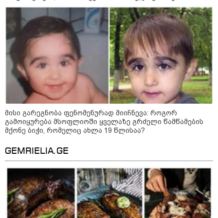
განმავლობაში
წარმოუდგენელი
ფსიქოლოგიური ტერორის ქვეშ
არის" - რას აცხადებს ნია
კატეგორიის ყველა სიახლე
იმნაძის ადვოკატი?
რატომ ჩაბნელდა საქართველო
მესამედ: საბოტაჟი, ტექნიკური
ხარვეზი თუ
მისი გარეგნობა ფენომენურად მიიჩნევა: როგორ
არაპროფესიონალიზმი?! -
გამოიყურება მსოფლიოში ყველაზე გრძელი წამწამების
სანდრო თვალჭრელიძის ანალიზი
მქონე ბიჭი, რომელიც ახლა 19 წლისაა?
ჩაკეტილი „პოლიტიკური
GEMRIELIA.GE
სამკუთხედი“ - კულუარული
თამაშები, რომლებიც დიდი
სისხლის ფასად ჯდება
„ოქტომბრისთვის საქართველოს
არჩევანის გაკეთება მოუწევს...