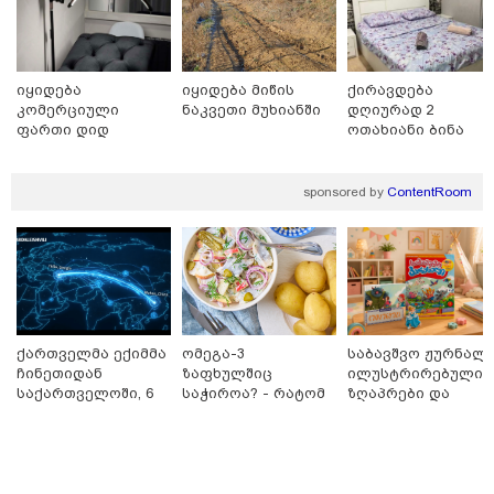
იყიდება
იყიდება მიწის
ქირავდება
კომერციული
ნაკვეთი მუხიანში
დღიურად 2
ფართი დიდ
ოთახიანი ბინა
დიღომში
გლდანში
18:34 / 06-08-2026
"სამგორის" მეტროში გარდაცვლილი სტუდენტის,
sponsored by
ContentRoom
მარიამ ტყემალაძის დედა ექსპერტიზის პასუხს
აქვეყნებს - რა გახდა გოგონას გარდაცვალების
მიზეზი?
ქართველმა ექიმმა
ომეგა-3
საბავშვო ჟურნალი
ჩინეთიდან
ზაფხულშიც
ილუსტრირებული
საქართველოში, 6
საჭიროა? - რატომ
ზღაპრები და
000 კილომეტრის
არ უნდა ვთქვათ
მაგნიტური
დაშორებით,
უარი თევზზე ცხელ
სათამაშო 9.90
ტელერობოტული
დღეებში
ლარად - "საბავშვ
ოპერაცია ჩაატარა
კარუსელში"
- ისტორია
ზღაპრების სერია