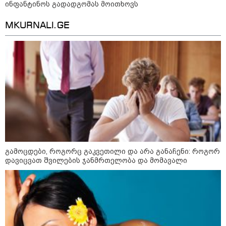
ინფანტინოს გადადგომას მოითხოვს
ფაზლების აწყობის ხელოვნება:
MKURNALI.GE
როგორ მოვაწყოთ სივრცე და
დავიწყოთ რთული
კონსტრუქციების აწყობა ნერვების
მოშლის გარეშე
რა უნდა გავაკეთოთ პირველ
რიგში შუქის გამორთვისას: 5
მნიშვნელოვანი ნაბიჯი
გამოცდები, როგორც გაკვეთილი და არა განაჩენი: როგორ
დავიცვათ შვილების ჯანმრთელობა და მომავალი
მსოფლიო