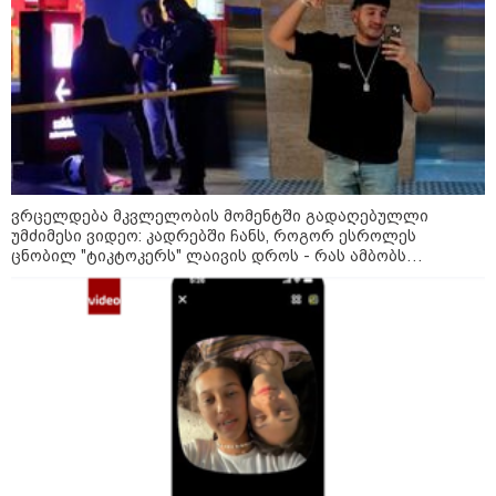
09:52 / 07-08-2026
მიიღო თუ არა გამოძიებამ
"მეტასგან" რაიმე მონაცემები? -
რას პასუხობს კითხვაზე ნია
იმნაძის ადვოკატი
09:25 / 07-08-2026
"დასრულდა 9-თვიანი კოშმარი
ვრცელდება მკვლელობის მომენტში გადაღებულლი
570 ოჯახისთვის" - "სფერო
ჰოლდინგის" თანამშრომლებს
უმძიმესი ვიდეო: კადრებში ჩანს, როგორ ესროლეს
განაჩენი გამოუტანეს: რა
ცნობილ "ტიკტოკერს" ლაივის დროს - რას ამბობს
სასჯელი ელოდებათ სოფიკო
მომხდარზე მექსიკის პოლიცია
პეტრიაშვილსა და გივი
წულეისკირს
19:42 / 06-08-2026
"იმნაძემ მის მეგობრებს
ალექსანდრე გაბაშვილს და
გიორგი მალანიას უთხრა,
თითქოსდა მისი მასწავლებელი,
გიგა ავალიანი ზედმეტ
ყურადღებას იჩენდა მის
მიმართ, რითაც გაბაშვილი
წააქეზა" - პროკურატურა