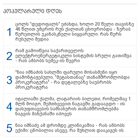
პოპულარული დღეს
თბილისი - ჰერაკლიონი 1540.90
ცოლს "დედოფალს" ეძახდა, ხოლო 20 წელი თავისზე
ლარიდან
46 წლით უმცროს რუს ქალთან ცხოვრობდა - ზურაბ
წერეთლის უკანასკნელი სიყვარული: რას წერს
რუსული მედია
რამ გამოიწვია საქართველოს
ელექტროენერგეტიკული სისტემის სრული გათიშვა
თბილისი - ბუდაპეშტი 856.40
- რას ამბობს სემეკ-ის წევრი
ლარიდან
"ნია იმნაძის სახლში ფარული მოსასმენი იყო
დამონტაჟებული, "მეტასთანაც" თანამშრომლობდა
პროკურატურა" - რა დეტალებზე საუბრობს
პროკურატურა
თბილისი - რომი 1768.50 ლარიდან
იტალიაში ქალმა, ლატარიის ბილეთი, რომელმაც 1
მლნ მოიგო, შემთხვევით ნაგავში გადააგდო - ის
დასუფთავების სამსახურის თანამშრომლებმა
ნაგვის მანქანაში იპოვეს
ნია იმნაძე ამ დრომდე კლინიკაშია - რას ამბობს
ექიმი: ცნობილია ასევე, რა მუხლით დააკავეს ის