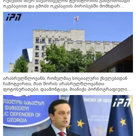
რუსეთის მიერ საქართველოს ტერიტორიის განგრძობადი
ოკუპაციით და გმობს ოკუპაციის პირობებში მომხდარ
მკვლელობებს, გატაცებებსა და სხვა სახის ძალადობა
ყველაზე კარგი/ცუდი ქვეყნები
ემიგრანტებისთვის 2026 წელს
პოლიტიკა
არასრულწლოვანს, რომელმაც სოციალური ქსელებიდან
ჩამოტვირთა, მათ შორის არასრულწლოვანთა
ფოტოსურათები, დაამონტაჟა, მიანიჭა პორნოგრაფიული
იერსახე და შეურაცხმყოფელ ტექსტებთან ერთად
გაავრცელა, ბრალი წარუდგინეს