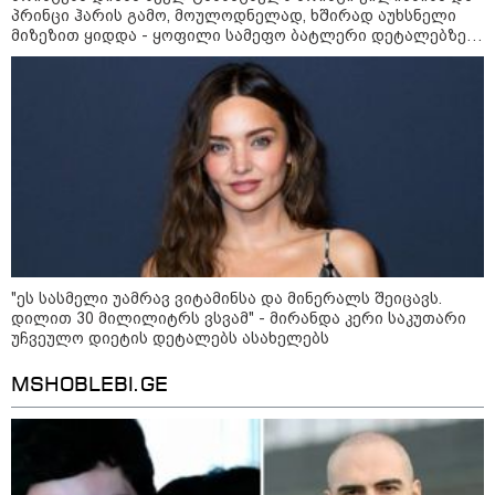
პრინცი ჰარის გამო, მოულოდნელად, ხშირად აუხსნელი
მიზეზით ყიდდა - ყოფილი სამეფო ბატლერი დეტალებზე
საკუთარ წიგნში საუბრობს
21:03 / 05-08-2026
რამ გამოიწვია საქართველოს
"ეს სასმელი უამრავ ვიტამინსა და მინერალს შეიცავს.
ელექტროენერგეტიკული სისტემის სრული
დილით 30 მილილიტრს ვსვამ" - მირანდა კერი საკუთარი
გათიშვა - რას ამბობს სემეკ-ის წევრი
უჩვეულო დიეტის დეტალებს ასახელებს
MSHOBLEBI.GE
23:14 / 06-08-2026
სამოქალაქო საზოგადოების
წარმომადგენლები 2008 წლის
რუსეთ-საქართველოს აგვისტოს
ომის 18 წლისთავთან
დაკავშირებით ერთობლივ