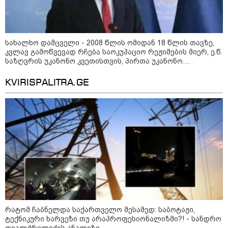
სახალხო დამცველი - 2008 წლის ომიდან 18 წლის თავზე,
კვლავ გამოწვევად რჩება საოკუპაციო რეჟიმების მიერ, ე.წ.
საზღვრის უკანონო კვეთისთვის, პირთა უკანონო
დაკავებების და პატიმრობის პრაქტიკა, ასევე მშობლიურ
ენაზე განათლების ხელმისაწვდომობა
14:14 / 06-08-2026
KVIRISPALITRA.GE
"მეც ერთ-ერთი მათგანი ვიყავი, ვინც
ლიფტში გაიჭედა" - ლევან მახაშვილი
10:45 / 07-08-2026
"აშშ კვლავაც ღრმად
შეშფოთებულია რუსეთის მიერ
საქართველოს ტერიტორიის
განგრძობადი ოკუპაციით" -
აშშ-ის საელჩო
რატომ ჩაბნელდა საქართველო მესამედ: საბოტაჟი,
09:35 / 07-08-2026
ტექნიკური ხარვეზი თუ არაპროფესიონალიზმი?! - სანდრო
"საქართველო გადავარჩინეთ,