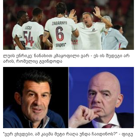
დღის ზოგადი
7
ასტროლოგიური
პროგნოზი
აგვისტო
ეს დღე გამოირჩევა სტაბილური და მშვიდი ენერგიით. კარგი
პერიოდია დაწყებული საქმეების ბოლომდე მოსაყვანად,
ფინანსური საკითხების გადასამოწმებლად და სამუშაო
ლუის ენრიკე: ნანახით კმაყოფილი ვარ - ეს ის შედეგი არ
სივრცის მოწესრიგებისთვის. თანმიმდევრული მოქმედება და
არის, რომელიც გვინდოდა
პრაქტიკული მიდგომა სასურველ შედეგს უდანაკარგოდ
მოგიტანთ.
როგორ ჩავიცვათ 40 წლის
შემდეგ: მილიონერების
სტილისტის 8 ოქროს წესი და
აუცილებელი სამოსი
"ვერ ვხვდები, ამ კაცმა მეტი რაღა უნდა ჩაიდინოს?" - ფიგუ