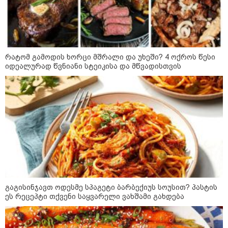
„ორ სკამზე ჯდომის“
შესაძლებლობა შეიძლება
დასრულდეს“ - მირიან
მირიანაშვილის ანალიზი
ჯარისკაცი, რომელიც 29 წელი
რატომ გამოდის ხორცი მშრალი და უხეში? 4 ოქროს წესი
იბრძოდა, რადგან ომის
იდეალურად წვნიანი სტეიკისა და მწვადისთვის
დამთავრების არ სჯეროდა...
მეცნიერება
გაგისინჯავთ ოდესმე სპაგეტი ბარბექიუს სოუსით? პასტის
ეს რეცეპტი თქვენი საყვარელი ვახშამი გახდება