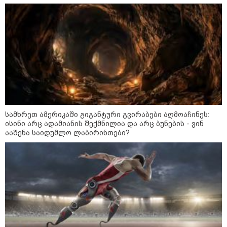
09:05 / 07-08-2026
მკვლელობა პირდაპირ ეთერში:
ცნობილ "ტიკტოკერს" ლაივის
დროს ესროლეს, ის ადგილზე
გარდაიცვალა - რას ამბობს
მომხდარზე მექსიკის პოლიცია
სამხრეთ ამერიკაში გიგანტური გვირაბები აღმოაჩინეს:
23:15 / 06-08-2026
ისინი არც ადამიანის შექმნილია და არც ბუნების - ვინ
“არ მინდა, ბაიდენივით
ააშენა საიდუმლო ლაბირინთები?
სცენიდან გადავარდეს“ -
დონალდ ტრამპის სიტყვით
გამოსვლისას დამსწრეები
სახალისო შემთხვევის მოწმენი
გახდნენ
23:45 / 05-08-2026
ტრაგედია შოტლანდიაში - 35
წლის მამას 9 წლის
ქალიშვილის მკვლელობაში
ედება ბრალი