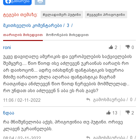
გაზიარება
19:42 / 06-08-2026
ტეგები თემაზე:
#ვლადიმერ პუტინი
#ევგენი პრიგოჟინი
"იმნაძემ მის მეგობრებს
ალექსანდრე გაბაშვილს და
მკითხველის კომენტარები /
3
/
გიორგი მალანიას უთხრა,
თითქოსდა მისი მასწავლებელი,
თარიღის მიხედვით
მოწონების მიხედვით
გიგა ავალიანი ზედმეტ
ყურადღებას იჩენდა მის
მიმართ, რითაც გაბაშვილი
roni
2
0
წააქეზა" - პროკურატურა
19:33 / 06-08-2026
უკვე დავიღალე ამერიკის და ევროპელების საქციელების
რა სასჯელი ემუქრება ნია
შემყურე..... წიო წიოდ ისე აძლევენ უკრაინას იარაღს რო
იმნაძეს? - პროკურატურამ მას
არ დაიხოცონ.... ადრე იძახდნენ ფანტასტიკის სფეროა
ბრალდება წარუდგინა
მძიმე იარაღიო ეხლა აღარაა ფანტასტიკა მაგრამ
რათგინდა ანძლევენ წიო წიოდ ნერვების მომშლელად...
რო უნდათ ასი აძლევენ 5 აბა ეს რას გავს?
გამოხმაურება /
0
/
11:06 / 02-11-2022
19:30 / 06-08-2026
გიგა ავალიანის საქმეზე ნია
იმნაძეს და ანასტასია
ნდაა
13
2
ბერუაშვილს ბრალდება
წარუდგინეს
რა მნიშვნელობა აქვს, პრიგოჟინია თუ პუტინი. ორივე
კლავენ უკრაინელებს.
გამოხმაურება /
0
/
08:04 / 02-11-2022