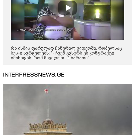
რა ისმის ფარულად ჩაწერილ ვიდეოში, რომელსაც
სუს-ი ავრცელებს: "- ჩვენ გვსურს ეს კონტრაქტი
იმისთვის, რომ მივიღოთ ID ბარათი"
INTERPRESSNEWS.GE
10:52 / 06-08-2026
ვაშინგტონს რაკეტების დეფიციტი აქვს? -
მედიის ცნობით, დონალდ ტრამპი პიტ
ჰეგსეთს დაუპირისპირდა: დეტალები
23:15 / 06-08-2026
“არ მინდა, ბაიდენივით
სცენიდან გადავარდეს“ -