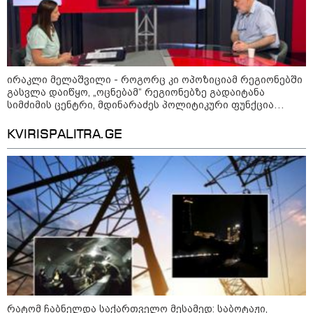
მსოფლიო ომის დროინდელი
ასობით ჭურვი აღმოაჩინეს -
"რიგრიგობით
ფეთქდებოდნენ..."
კატეგორიის ყველა სიახლე
ირაკლი მელაშვილი - როგორც კი ოპოზიციამ რეგიონებში
გასვლა დაიწყო, „ოცნებამ“ რეგიონებზე გადაიტანა
სიმძიმის ცენტრი, მდინარაძეს პოლიტიკური ფუნქცია
ექნება: არჩევნებისთვის მოამზადოს საქართველო - მათი
ამოცანაა, მაქსიმალური უზრუნველყოფა ოპოზიციის
KVIRISPALITRA.GE
დასაქსაქსად
2008 წლის რუსეთ-საქართველოს
ომიდან 18 წელი გავიდა
სამოქალაქო საზოგადოების
წარმომადგენლები 2008 წლის
რუსეთ-საქართველოს აგვისტოს
ომის 18 წლისთავთან
დაკავშირებით ერთობლივ
განცხადებას ავრცელებენ
რატომ ჩაბნელდა საქართველო მესამედ: საბოტაჟი,