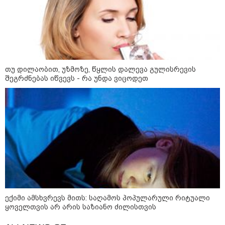
არჩევანის გაკეთება მოუწევს...
„ორ სკამზე ჯდომის“
შესაძლებლობა შეიძლება
დასრულდეს“ - მირიან
მირიანაშვილის ანალიზი
ჯარისკაცი, რომელიც 29 წელი
იბრძოდა, რადგან ომის
თუ დილაობით, უზმოზე, წყლის დალევა გულისრევის
დამთავრების არ სჯეროდა...
შეგრძნებას იწვევს - რა უნდა ვიცოდეთ
მეცნიერება
ექიმი ამსხვრევს მითს: საღამოს პოპულარული რიტუალი
ყოველთვის არ არის საზიანო ძილისთვის