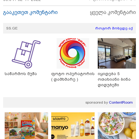
15:54 / 06-08-2026
გააკეთეთ კომენტარი
ყველა კომენტარი
"ბრალი არის აბურდული -
სამწუხაროა, რომ სრულიად
უდანაშაულო ბავშვის ცხოვრება
დაანგრიეს"- გიგა ავალიანის
SS.GE
როგორ მოხვდე აქ
საქმეზე დაკავებული ანასტასია
ბერუაშვილის ადვოკატი
კატეგორიის ყველა სიახლე
საწარმოს მუშა
ფოტო ოპერატორის
იყიდება 5
( დამხმარე )
ოთახიანი ბინა
მკითხველის რჩევით
დიდუბეში
sponsored by
ContentRoom