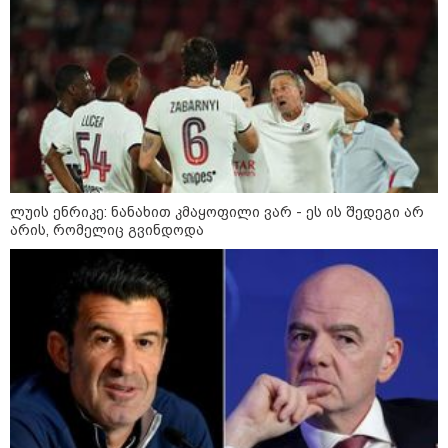
დაკავშირებით ერთობლივ
განცხადებას ავრცელებენ
22:35 / 06-08-2026
"კიდევ ერთხელ მოვუწოდებ
საქართველოს მთავრობას, მისი
დაუყოვნებლივი და უპირობო
გათავისუფლებისკენ" - რას
წერს ეუთო-ს წარმომადგენელი
მზია ამაღლობელზე?
ლუის ენრიკე: ნანახით კმაყოფილი ვარ - ეს ის შედეგი არ
21:38 / 06-08-2026
არის, რომელიც გვინდოდა
"ჩვენთვის ეს ეგზოტიკაა, ჩვენს
სტუმრებს ასე ვუხსნით - ბევრი
სანთელი, ეგზოტიკა და
რომანტიკული საღამოები" -
შალვა ალავერდაშვილი
ელექტროენერგიის გათიშვებზე
21:08 / 06-08-2026
"არ ვიცი, თუ ვინმე იცის, რასთან
არის დაკავშირებული ნია
იმნაძის 10 თვის თავზე დაკავება
- რა უნდა თქვას 16 წლის