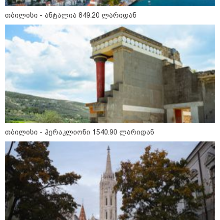
16:02 / 03-08-2026
"15 წლის წინ ჩადენილი
თბილისი - ანტალია 849.20 ლარიდან
დანაშაული, 5-ჯერ შეცვლილი
მოსამართლე, 4-ჯერ თავიდან
დაწყებული საქმე... მადლობა
პროკურატურას, მათ გარეშე ეს
შედეგი არ დადგებოდა" - ქეთა
ხარძიანი
კატეგორიის ყველა სიახლე
თბილისი - ჰერაკლიონი 1540.90 ლარიდან
ყველაზე კარგი/ცუდი ქვეყნები
ემიგრანტებისთვის 2026 წელს
2026 წლის ყველაზე გაყიდვადი
ავტომობილები - Focus2Move-ის
რეიტინგი