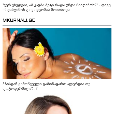
ბავშვმა, რომელიც 9 თვის
"ვერ ვხვდები, ამ კაცმა მეტი რაღა უნდა ჩაიდინოს?" - ფიგუ
განმავლობაში
წარმოუდგენელი
ინფანტინოს გადადგომას მოითხოვს
ფსიქოლოგიური ტერორის ქვეშ
არის" - რას აცხადებს ნია
კატეგორიის ყველა სიახლე
MKURNALI.GE
იმნაძის ადვოკატი?
რატომ ჩაბნელდა საქართველო
მესამედ: საბოტაჟი, ტექნიკური
ხარვეზი თუ
არაპროფესიონალიზმი?! -
სანდრო თვალჭრელიძის ანალიზი
ჩაკეტილი „პოლიტიკური
მზისგან გამოწვეული გამონაყარი: ალერგია თუ
სამკუთხედი“ - კულუარული
ფოტოდერმატოზი?
თამაშები, რომლებიც დიდი
სისხლის ფასად ჯდება
„ოქტომბრისთვის საქართველოს