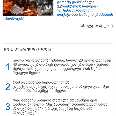
გარეშე დარჩენილი
უკრაინული სკოლები -
"პუტინი უკრაინული
იდენტობის წაშლის კამპანიას
აწარმოებს"
იხილეთ მეტი
პოპულარული დღეს
ცოლს "დედოფალს" ეძახდა, ხოლო 20 წელი თავისზე
46 წლით უმცროს რუს ქალთან ცხოვრობდა - ზურაბ
წერეთლის უკანასკნელი სიყვარული: რას წერს
10:58 / 06-08-2026
რუსული მედია
"დადგება დრო და თქვენი დღევანდელი
რამ გამოიწვია საქართველოს
"პოსტაობა" საკუთარ თავთან
ელექტროენერგეტიკული სისტემის სრული გათიშვა
- რას ამბობს სემეკ-ის წევრი
შეგარცხვენთ... თქვენი შეცდომა არის
დანაშაულის ტოლფასი" - ეკა კუპატაძე
"ნია იმნაძის სახლში ფარული მოსასმენი იყო
ნანუკა ჟორჟოლიანს
დამონტაჟებული, "მეტასთანაც" თანამშრომლობდა
პროკურატურა" - რა დეტალებზე საუბრობს
პროკურატურა