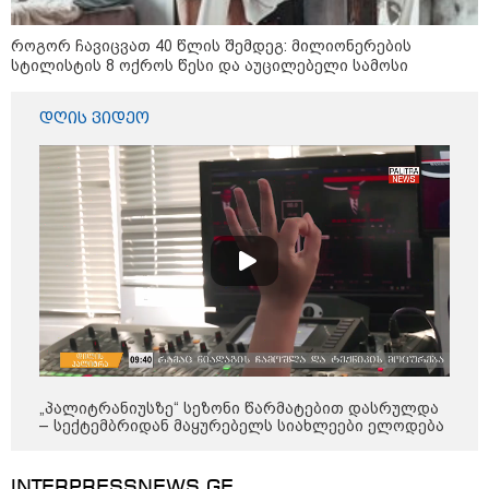
"გამარჯვება" ვინც იზეიმეთ,
სწორედ ეგ იყო ქართული
ისტორიული კატასტროფა და
როგორ ჩავიცვათ 40 წლის შემდეგ: მილიონერების
რაც რუსმა ჯარით ვერ აიღო,
სტილისტის 8 ოქროს წესი და აუცილებელი სამოსი
შიდა ღალატით გაინაღდა" -
მიხეილ სააკაშვილი
14:20 / 07-08-2026
დღის ვიდეო
"ჩემი აზრით, ენამ გაუსწრო
აზრს და არ არის ეს კარგი,
თუმცა თუ რაიმეში არ მეპარება
ეჭვი, გიორგი ბარამიძის
პატრიოტიზმია" - ნიკა გვარამია
13:42 / 07-08-2026
"საქართველო მშვიდი ქვეყანაა,
სტუმართმოყვარე ხალხი ვართ
და ყველას შეუძლია ჩამოვიდეს,
არავინ შეზღუდული არაა" - კახა
კალაძე
„პალიტრანიუსზე“ სეზონი წარმატებით დასრულდა
– სექტემბრიდან მაყურებელს სიახლეები ელოდება
13:27 / 07-08-2026
"სტუმართმოყვარე ხალხი ვართ
- რუსს, ყაზახს, უკრაინელს,
შვეიცარიელს, იტალიელს,
INTERPRESSNEWS.GE