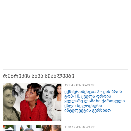
გამოქვეყნდა SpaceX-ის
რაკეტის ფრაგმენტის
მთვარესთან შეჯახების
ამსახველი კადრები -
ორბიტალურმა აპარატმა
მთვარის ზედაპირი შეჯახებამდე
და შეჯახების შემდეგ გადაიღო
10:45 / 07-08-2026
"აშშ კვლავაც ღრმად
შეშფოთებულია რუსეთის მიერ
საქართველოს ტერიტორიის
განგრძობადი ოკუპაციით" -
აშშ-ის საელჩო
რუბრიკის სხვა სიახლეები
17:12 / 07-08-2026
12:04 / 01-08-2026
ორთოდონტია – რატომ უნდა
ექსპერიმენტი#2 - ვინ არის
უმკურნალოთ თანკბილვის
ტოპ-10, ყველა დროის
დარღვევებს დროულად?
ყველაზე ლამაზი ქართველი
ქალი ხელოვნური
ინტელექტის ვერსიით
10:57 / 31-07-2026