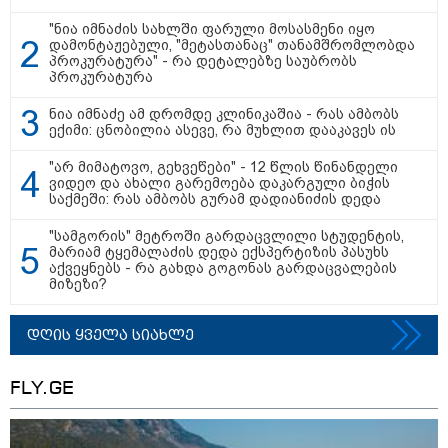
"ნია იმნაძის სახლში ფარული მოსასმენი იყო
დამონტაჟებული, "მეტასთანაც" თანამშრომლობდა
პროკურატურა" - რა დეტალებზე საუბრობს
პროკურატურა
ნია იმნაძე ამ დრომდე კლინიკაშია - რას ამბობს
ექიმი: ცნობილია ასევე, რა მუხლით დააკავეს ის
მნიშვნელოვანი ინფორმაცია
"არ მიმატოვო, გეხვეწები" - 12 წლის წინანდელი
ვიდეო და ახალი გარემოება დაკარგული ბიჭის
საქმეში: რას ამბობს გურამ დადიანიძის დედა
"სამგორის" მეტროში გარდაცვლილი სტუდენტის,
მარიამ ტყემალაძის დედა ექსპერტიზის პასუხს
აქვეყნებს - რა გახდა გოგონას გარდაცვალების
მიზეზი?
დღის ყველა სიახლე
FLY.GE
11:13 / 05-08-2026
Hisense წარმოგიდგენთ გზავნილს "ინოვაციები
უკეთესი ცხოვრებისათვის" FIFA-ს 2026 წლის
მსოფლიო ჩემპიონატზე™