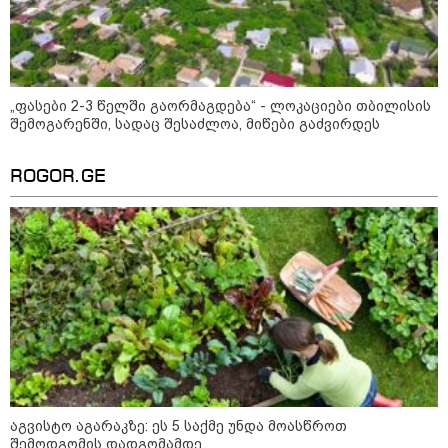
"ამ ვიდეოს ნახვის შემდეგ,
როდესაც დავურეკე გურამის
დედას ცალსახად განაცხადა..." -
რას ამბობს ადვოკატი ტარიელ
კაკაბაძე?
„ფასები 2-3 წელში გაორმაგდება“ - ლოკაციები თბილისის
შემოგარენში, სადაც შესაძლოა, მიწები გაძვირდეს
"- გათა***ბულო, წადი და დაწერე
განცხადება თუ დანაშაულს
ჩავდივარ...- მემუქრები?" -
ROGOR.GE
სოციალურ ქსელში სკანდალური
კადრები ვრცელდება
პოლიტიკა
აგვისტო აგარაკზე: ეს 5 საქმე უნდა მოასწროთ
შემოდგომის დადგომამდე