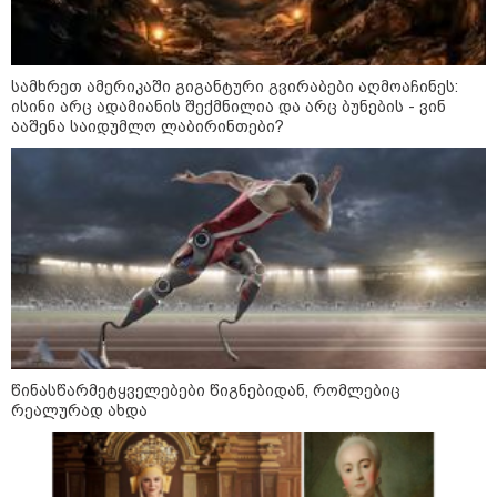
მკვეთრად შეიცვალა - რომელ
ქვეყნებშია ბენზინი ყველაზე
ძვირი და ყველაზე იაფი
სამხრეთ ამერიკაში გიგანტური გვირაბები აღმოაჩინეს:
ისინი არც ადამიანის შექმნილია და არც ბუნების - ვინ
ააშენა საიდუმლო ლაბირინთები?
09:05 / 07-08-2026
მკვლელობა პირდაპირ ეთერში:
ცნობილ "ტიკტოკერს" ლაივის
დროს ესროლეს, ის ადგილზე
გარდაიცვალა - რას ამბობს
მომხდარზე მექსიკის პოლიცია
23:15 / 06-08-2026
“არ მინდა, ბაიდენივით
სცენიდან გადავარდეს“ -
დონალდ ტრამპის სიტყვით
გამოსვლისას დამსწრეები
სახალისო შემთხვევის მოწმენი
წინასწარმეტყველებები წიგნებიდან, რომლებიც
გახდნენ
რეალურად ახდა
10:52 / 06-08-2026
ვაშინგტონს რაკეტების
დეფიციტი აქვს? - მედიის