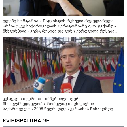
„ფასები 2-3 წელში გაორმაგდება“
- ლოკაციები თბილისის
შემოგარენში, სადაც შესაძლოა,
მიწები გაძვირდეს
ელენე ხოშტარია - 7 აგვისტოს რუსული რეგულარული
არმია უკვე საქართველოს ტერიტორიაზე იყო, გვქონდა
მსხვერპლი - ვერც რუსები და ვერც ქართველი რუსები
ისტორიას ვერ გადაწერენ
სამართალი
კესტუტის ბუდრისი - იმპერიალისტური
მსოფლმხედველობა, რომელიც თავს დაესხა
საქართველოს 2008 წელს, დღეს უკრაინის წინააღმდე
სასტიკი ომის მამოძრავებელი ძალაა - რუსეთზე მყარი
საერთაშორისო ზეწოლისკენ მოწოდებით გამოვდივართ
KVIRISPALITRA.GE