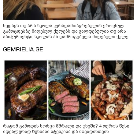
მაშველებმა გარდაცვლილი
იპოვეს
ხედავს თუ არა სკოლა კურსდამთავრებულის ეროვნულ
კატეგორიის ყველა სიახლე
გამოცდებზე მიღებულ ქულებს და ვალდებულია თუ არა
აბიტურიენტი, სკოლას ან დამრიგებელს მიღებული ქულები
გაუზიაროს
GEMRIELIA.GE
პაატა ზაქარეიშვილის მწვავე
პასუხი გიორგი ბარამიძის
სკანდალურ განცხადებაზე -
"ყველაფერი დეტალურად ვიცი...
კამანში მოკლული ქართველები მე
გადმოვასვენე... ბარამიძე კი
ტყუის"
აგვისტოს ომში, გორში
საბრძოლო ნათლობა მიღებული
რუსული „ისკანდერი“ დღეს კიევის
მთავარ კოშმარად იქცა
რატომ გამოდის ხორცი მშრალი და უხეში? 4 ოქროს წესი
იდეალურად წვნიანი სტეიკისა და მწვადისთვის