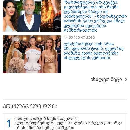
"წარმოდგენაც არ გვაქვს,
გადაურჩება თუ არა ჩვენი
ულამაზესი სახლი ამ
საშინელებას" - საფრანგეთში
თბილისი - ანტალია 830.20
ხანძრის გამო ჯორჯ და ამალ
ლარიდან
კლუნების ევაკუაცია
განხორციელდა
14:53 / 30-07-2026
ექსპერიმენტი: ვინ არის
მსოფლიოში ტოპ 5, ყველაზე
თბილისი - ჰერაკლიონი 1835.90
ლამაზი ქალი ხელოვნური
ლარიდან
ინტელექტის ვერსიით
იხილეთ მეტი
თბილისი - ბუდაპეშტი 1609.70
ლარიდან
პოპულარული დღეს
თბილისი - რომი 799.30 ლარიდან
რამ გამოიწვია საქართველოს
ელექტროენერგეტიკული სისტემის სრული გათიშვა
- რას ამბობს სემეკ-ის წევრი