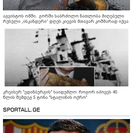
17:07 / 07-08-2026
"მტკიცებულებების არ
არსებობის საფუძველზე, ნია
იმნაძის აღკვეთის ღონისძიების
აგვისტოს ომში, გორში საბრძოლო ნათლობა მიღებული
გარეშე დატოვებას
რუსული „ისკანდერი“ დღეს კიევის მთავარ კოშმარად იქცა
მოვითხოვთ" - ადვოკატი
16:26 / 07-08-2026
ადვოკატი ნია იმნაძის
საავადმყოფოში გადაღებულ
კადრებს აქვეყნებს - "რა
მტკიცებულება გაქვთ, რაც
საფუძვლად დაუდეთ
არასრულწლოვნის ამ
მდგომარეობაში ჩაგდებას?"
15:49 / 07-08-2026
კრეისერ "ედინბურგის" საიდუმლო: როგორ იპოვეს 40
"ვესაუბრე ვიდეოს ავტორს...
მიდასტურებს, რომ ის
წლის შემდეგ 5 ტონა "სტალინის ოქრო"
იმყოფებოდა ადგილზე, თავად
იღებდა ვიდეოს...
SPORTALL.GE
საყურადღებოა გურამ
დადიანიძის ტონი" - ადვოკატი
ახალი დეტალებით
კატეგორიის ყველა სიახლე