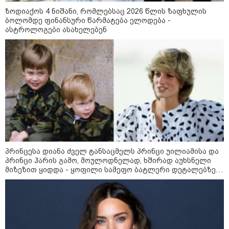
რუსები ისტორიას ვერ გადაწერენ
ზოდიაქოს 4 ნიშანი, რომლებსაც 2026 წლის ზაფხულის
კესტუტის ბუდრისი -
ბოლომდე ფინანსური წარმატება ელოდება -
იმპერიალისტური
ასტროლოგები ასახელებენ
მსოფლმხედველობა, რომელიც
თავს დაესხა საქართველოს 2008
წელს, დღეს უკრაინის წინააღმდე
სასტიკი ომის მამოძრავებელი
ძალაა - რუსეთზე მყარი
32 წლის ქალი, რომელიც
საერთაშორისო ზეწოლისკენ
მდინარე ხობისწყალში შვილის
მოწოდებით გამოვდივართ
გადასარჩენად შევიდა,
მაშველებმა გარდაცვლილი
იპოვეს
პრინცესა დიანა ძველ ტანსაცმელს პრინცი უილიამისა და
პრინცი ჰარის გამო, მოულოდნელად, ხშირად აუხსნელი
მიზეზით ყიდდა - ყოფილი სამეფო ბატლერი დეტალებზე
საზოგადოება
საკუთარ წიგნში საუბრობს