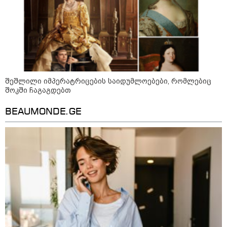
ცნობით, დონალდ ტრამპი პიტ
ჰეგსეთს დაუპირისპირდა:
დეტალები
კატეგორიის ყველა სიახლე
შეშლილი იმპერატრიცების საიდუმლოებები, რომლებიც
შოკში ჩაგაგდებთ
BEAUMONDE.GE
გიგა ავალიანის საქმეზე
დაკავებულ არასრულწლოვნებს,
ნია იმნაძესა და ანასტასია
ბერუაშვილს აღკვეთის
ღონისძიების სახით პატიმრობა
შეეფარდათ
ელენე ხოშტარია - 7 აგვისტოს
რუსული რეგულარული არმია უკვე
საქართველოს ტერიტორიაზე იყო,
გვქონდა მსხვერპლი - ვერც
რუსები და ვერც ქართველი