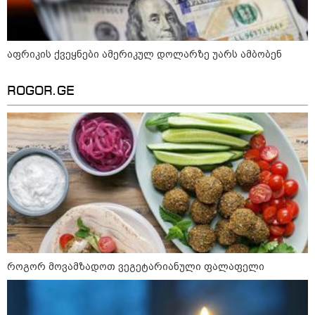
აფრიკის ქვეყნები ამერიკულ დოლარზე უარს ამბობენ
ROGOR.GE
10:58 / 06-08-2026
"დადგება დრო და თქვენი დღევანდელი
"პოსტაობა" საკუთარ თავთან
შეგარცხვენთ... თქვენი შეცდომა არის
დანაშაულის ტოლფასი" - ეკა კუპატაძე
როგორ მოვამზადოთ ვეგეტარიანული ფალაფელი
ნანუკა ჟორჟოლიანს