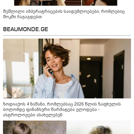
სამოქალაქო საზოგადოების
შეშლილი იმპერატრიცების საიდუმლოებები, რომლებიც
წარმომადგენლები 2008 წლის
შოკში ჩაგაგდებთ
რუსეთ-საქართველოს აგვისტოს
ომის 18 წლისთავთან
დაკავშირებით ერთობლივ
BEAUMONDE.GE
განცხადებას ავრცელებენ
ირაკლი მელაშვილი - როგორც კი
ოპოზიციამ რეგიონებში გასვლა
დაიწყო, „ოცნებამ“ რეგიონებზე
გადაიტანა სიმძიმის ცენტრი,
მდინარაძეს პოლიტიკური ფუნქცია
ექნება: არჩევნებისთვის
მოამზადოს საქართველო - მათი
ამოცანაა, მაქსიმალური
უზრუნველყოფა ოპოზიციის
დასაქსაქსად
საზოგადოება
ზოდიაქოს 4 ნიშანი, რომლებსაც 2026 წლის ზაფხულის
ბოლომდე ფინანსური წარმატება ელოდება -
ასტროლოგები ასახელებენ