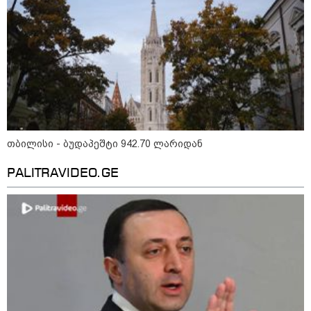
19:42 / 06-08-2026
"იმნაძემ მის მეგობრებს
ალექსანდრე გაბაშვილს და
გიორგი მალანიას უთხრა,
თითქოსდა მისი მასწავლებელი,
გიგა ავალიანი ზედმეტ
ყურადღებას იჩენდა მის
მიმართ, რითაც გაბაშვილი
წააქეზა" - პროკურატურა
19:33 / 06-08-2026
რა სასჯელი ემუქრება ნია
თბილისი - ბუდაპეშტი 942.70 ლარიდან
იმნაძეს? - პროკურატურამ მას
ბრალდება წარუდგინა
PALITRAVIDEO.GE
19:30 / 06-08-2026
გიგა ავალიანის საქმეზე ნია
იმნაძეს და ანასტასია
ბერუაშვილს ბრალდება
წარუდგინეს