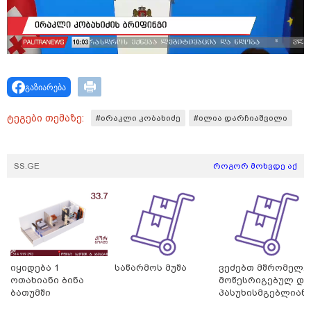
გაზიარება
11:08 / 06-08-2026
"დააკავეს არასრულწლოვანი, რომელმაც
ტეგები თემაზე:
#ირაკლი კობახიძე
#ილია დარჩიაშვილი
სოცქსელებიდან ჩამოტვირთულ არასრულწლოვანთა
ფოტოები დაამონტაჟა, მიანიჭა პორნოგრაფიული
იერსახე და გაავრცელა" - შსს
SS.GE
როგორ მოხვდე აქ
იყიდება 1
საწარმოს მუშა
ვეძებთ მშრომელ.
ოთახიანი ბინა
მოწესრიგებულ და
ბათუმში
პასუხისმგებლიან
თანამშრომელს.