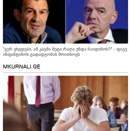
რა უნდა გავაკეთოთ პირველ
რიგში შუქის გამორთვისას: 5
მნიშვნელოვანი ნაბიჯი
"ვერ ვხვდები, ამ კაცმა მეტი რაღა უნდა ჩაიდინოს?" - ფიგუ
1-დღიანი ტურები თბილისიდან:
ინფანტინოს გადადგომას მოითხოვს
სად წავიდეთ დილით და
დავბრუნდეთ საღამოს?
MKURNALI.GE
მსოფლიო