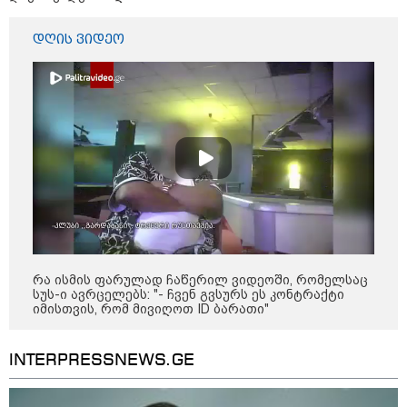
16:02 / 03-08-2026
"15 წლის წინ ჩადენილი
დანაშაული, 5-ჯერ შეცვლილი
დღის ვიდეო
მოსამართლე, 4-ჯერ თავიდან
დაწყებული საქმე... მადლობა
პროკურატურას, მათ გარეშე ეს
შედეგი არ დადგებოდა" - ქეთა
ხარძიანი
კატეგორიის ყველა სიახლე
ყველაზე კარგი/ცუდი ქვეყნები
რა ისმის ფარულად ჩაწერილ ვიდეოში, რომელსაც
ემიგრანტებისთვის 2026 წელს
სუს-ი ავრცელებს: "- ჩვენ გვსურს ეს კონტრაქტი
იმისთვის, რომ მივიღოთ ID ბარათი"
INTERPRESSNEWS.GE
2026 წლის ყველაზე გაყიდვადი
ავტომობილები - Focus2Move-ის
რეიტინგი