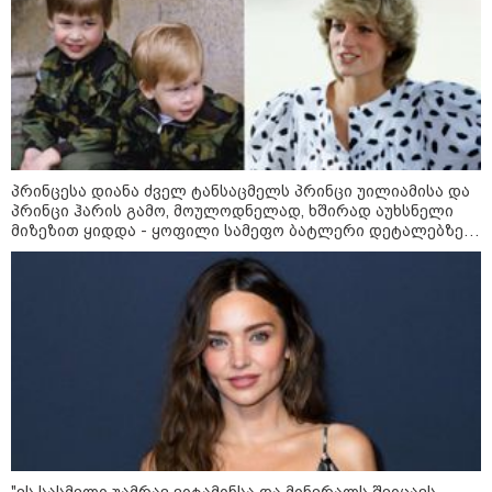
პრინცესა დიანა ძველ ტანსაცმელს პრინცი უილიამისა და
პრინცი ჰარის გამო, მოულოდნელად, ხშირად აუხსნელი
მიზეზით ყიდდა - ყოფილი სამეფო ბატლერი დეტალებზე
საკუთარ წიგნში საუბრობს
21:03 / 05-08-2026
რამ გამოიწვია საქართველოს
ელექტროენერგეტიკული სისტემის სრული
გათიშვა - რას ამბობს სემეკ-ის წევრი
23:14 / 06-08-2026
სამოქალაქო საზოგადოების
წარმომადგენლები 2008 წლის
რუსეთ-საქართველოს აგვისტოს
ომის 18 წლისთავთან