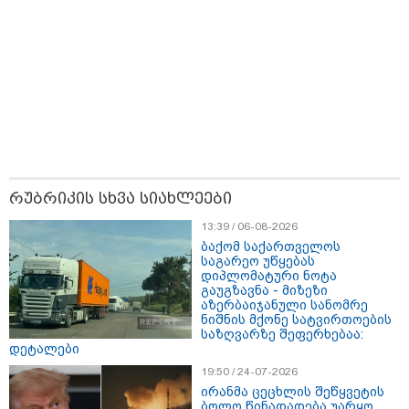
"საჩუქარი" და ჩაშლილი
წვეულება: ახალი დეტალები
12:56 / 06-08-2026
70 წელზე მეტი ხნის შემდეგ
პირველად, ყაზახეთში ვეფხვი
ველურ ბუნებაში გაუშვეს -
ქვეყნდება კადრები
14:09 / 06-08-2026
რუბრიკის სხვა სიახლეები
დამტკიცდა საგზაო
უსაფრთხოების ეროვნული
13:39 / 06-08-2026
სტრატეგია, რომელიც საგზაო
ბაქომ საქართველოს
შემთხვევების შედეგად
საგარეო უწყებას
დაშავებულთა და დაღუპულთა
დიპლომატური ნოტა
რაოდენობის 25%-ით
გაუგზავნა - მიზეზი
შემცირებას ითვალისწინებს -
აზერბაიჯანული სანომრე
რას მოიცავს ის?
ნიშნის მქონე სატვირთოების
საზღვარზე შეფერხებაა:
დეტალები
19:50 / 24-07-2026
თბილისი - ანტალია 849.20
ირანმა ცეცხლის შეწყვეტის
ლარიდან
ბოლო წინადადება უარყო,