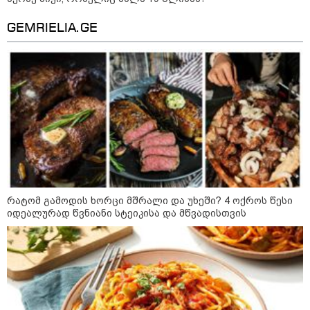
არჩევანის გაკეთება მოუწევს...
„ორ სკამზე ჯდომის“
GEMRIELIA.GE
შესაძლებლობა შეიძლება
დასრულდეს“ - მირიან
მირიანაშვილის ანალიზი
ჯარისკაცი, რომელიც 29 წელი
იბრძოდა, რადგან ომის
დამთავრების არ სჯეროდა...
რატომ გამოდის ხორცი მშრალი და უხეში? 4 ოქროს წესი
მეცნიერება
იდეალურად წვნიანი სტეიკისა და მწვადისთვის