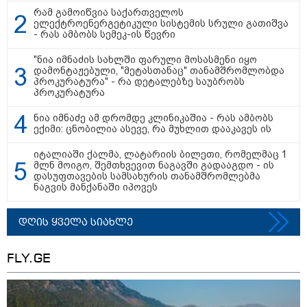
რამ გამოიწვია საქართველოს
ელექტროენერგეტიკული სისტემის სრული გათიშვა
- რას ამბობს სემეკ-ის წევრი
მნიშვნელოვანი ინფორმაცია
"ნია იმნაძის სახლში ფარული მოსასმენი იყო
დამონტაჟებული, "მეტასთანაც" თანამშრომლობდა
პროკურატურა" - რა დეტალებზე საუბრობს
პროკურატურა
ნია იმნაძე ამ დრომდე კლინიკაშია - რას ამბობს
ექიმი: ცნობილია ასევე, რა მუხლით დააკავეს ის
იტალიაში ქალმა, ლატარიის ბილეთი, რომელმაც 1
მლნ მოიგო, შემთხვევით ნაგავში გადააგდო - ის
დასუფთავების სამსახურის თანამშრომლებმა
ნაგვის მანქანაში იპოვეს
11:13 / 05-08-2026
დღის ყველა სიახლე
Hisense წარმოგიდგენთ გზავნილს "ინოვაციები
უკეთესი ცხოვრებისათვის" FIFA-ს 2026 წლის
მსოფლიო ჩემპიონატზე™
FLY.GE
სამართალი