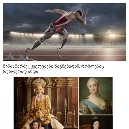
მსოფლიო ომის დროინდელი
ასობით ჭურვი აღმოაჩინეს -
"რიგრიგობით
ფეთქდებოდნენ..."
კატეგორიის ყველა სიახლე
წინასწარმეტყველებები წიგნებიდან, რომლებიც
მიხაილ ფედოროვი აცხადებს, რომ
რეალურად ახდა
რუსეთის ტერიტორიაზე
სამიზნეების წინააღმდეგ Starlink-
ის გამოყენების საკითხზე ილონ
მასკთან მოლაპარაკებებს
აწარმოებს
2008 წლის რუსეთ-საქართველოს
ომიდან 18 წელი გავიდა