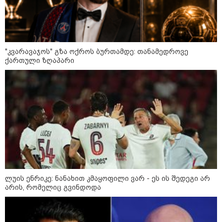
დღის ზოგადი
7
ასტროლოგიური
პროგნოზი
აგვისტო
"კვარავაჯოს" გზა ოქროს ბურთამდე: თანამედროვე
ქართული ზღაპარი
ეს დღე გამოირჩევა სტაბილური და მშვიდი ენერგიით. კარგი
პერიოდია დაწყებული საქმეების ბოლომდე მოსაყვანად,
ფინანსური საკითხების გადასამოწმებლად და სამუშაო
სივრცის მოწესრიგებისთვის. თანმიმდევრული მოქმედება და
პრაქტიკული მიდგომა სასურველ შედეგს უდანაკარგოდ
მოგიტანთ.
ლუის ენრიკე: ნანახით კმაყოფილი ვარ - ეს ის შედეგი არ
არის, რომელიც გვინდოდა
როგორ მოვამზადოთ
ვეგეტარიანული ფალაფელი