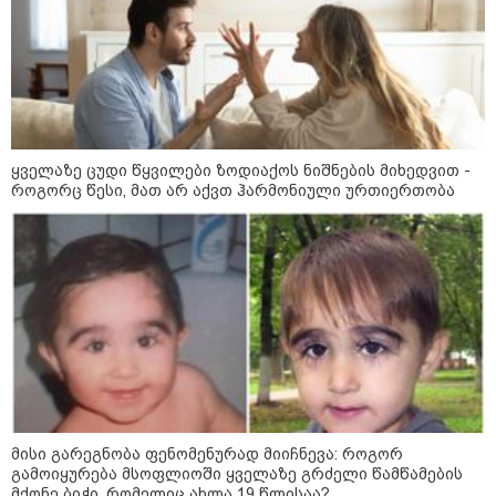
ბავშვმა, რომელიც 9 თვის
განმავლობაში
წარმოუდგენელი
ფსიქოლოგიური ტერორის ქვეშ
არის" - რას აცხადებს ნია
კატეგორიის ყველა სიახლე
იმნაძის ადვოკატი?
ყველაზე ცუდი წყვილები ზოდიაქოს ნიშნების მიხედვით -
როგორც წესი, მათ არ აქვთ ჰარმონიული ურთიერთობა
რატომ ჩაბნელდა საქართველო
მესამედ: საბოტაჟი, ტექნიკური
ხარვეზი თუ
არაპროფესიონალიზმი?! -
სანდრო თვალჭრელიძის ანალიზი
ჩაკეტილი „პოლიტიკური
სამკუთხედი“ - კულუარული
თამაშები, რომლებიც დიდი
სისხლის ფასად ჯდება
მისი გარეგნობა ფენომენურად მიიჩნევა: როგორ
გამოიყურება მსოფლიოში ყველაზე გრძელი წამწამების
„ოქტომბრისთვის საქართველოს
მქონე ბიჭი, რომელიც ახლა 19 წლისაა?