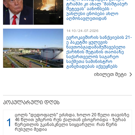
ტრამპი კი ახალ “მასშტაბურ
შეტევას“ აანონსებს -
უახლესი ცნობები ახლო
აღმოსავლეთიდან
თბილისი - ჰერაკლიონი 1540.90
14:10 / 24-07-2026
ლარიდან
ევროკავშირის სანქციების 21-
ე პაკეტში ყულევის
ნავთობგადამამუშავებელი
ქარხნის შეტანის თაობაზე
საქართველოს საგარეო
საქმეთა სამინისტრო
თბილისი - ბუდაპეშტი 942.70
განცხადებას აქვეყნებს
ლარიდან
იხილეთ მეტი
თბილისი - რომი 1364.80 ლარიდან
პოპულარული დღეს
ცოლს "დედოფალს" ეძახდა, ხოლო 20 წელი თავისზე
46 წლით უმცროს რუს ქალთან ცხოვრობდა - ზურაბ
წერეთლის უკანასკნელი სიყვარული: რას წერს
რუსული მედია