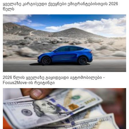
ყველაზე კარგი/ცუდი ქვეყნები ემიგრანტებისთვის 2026
წელს
ნია იმნაძეს და ანასტასია
ბერუაშვილს ბრალდება
წარედგინათ - რამდენ წლიანი
პატიმრობა ემუქრებათ
არასრულწლოვნებს?
რა გახდა “სამგორის” მეტროში
სტუდენტის გარდაცვალების
მიზეზი - ცნობილია ექსპერტიზის
პასუხი
2026 წლის ყველაზე გაყიდვადი ავტომობილები -
Focus2Move-ის რეიტინგი
Faceამბები