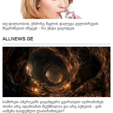
დონალდ ტრამპის სიტყვით
გამოსვლისას დამსწრეები
სახალისო შემთხვევის მოწმენი
გახდნენ
თუ დილაობით, უზმოზე, წყლის დალევა გულისრევის
23:45 / 05-08-2026
შეგრძნებას იწვევს - რა უნდა ვიცოდეთ
ტრაგედია შოტლანდიაში - 35
წლის მამას 9 წლის
ALLNEWS.GE
ქალიშვილის მკვლელობაში
ედება ბრალი
14:08 / 05-08-2026
ლაიფციგის აეროპორტში
უკრაინულ თვითმფრინავთან
ახლოს ასაფეთქებელი
მოწყობილობით აღჭურვილი
დრონი აღმოაჩინეს - რას წერს
მედია
13:22 / 05-08-2026
სამხრეთ ამერიკაში გიგანტური გვირაბები აღმოაჩინეს:
საფრანგეთის სოფელში ტყის
ისინი არც ადამიანის შექმნილია და არც ბუნების - ვინ
ხანძრის შემდეგ მეორე
ააშენა საიდუმლო ლაბირინთები?