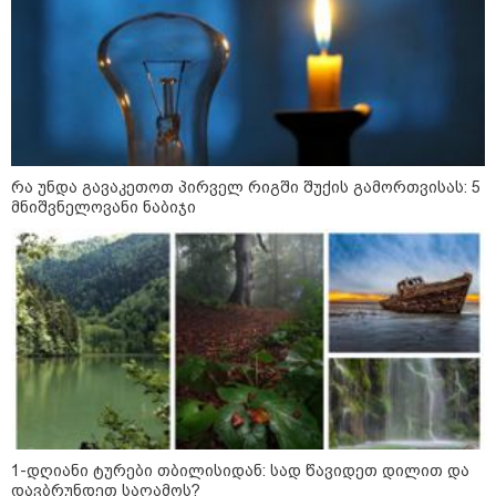
09:33 / 05-08-2026
"მამის მიერ ცოტნესთვის
დატოვებულ სახლში
თვითნებურად ცხოვრობს
ადამიანი, რომელიც ზვიადის
ანდერძში ერთი სიტყვითაც კი
არ არის მოხსენიებული" - ანა
ჯაბაური
09:32 / 05-08-2026
რა უნდა გავაკეთოთ პირველ რიგში შუქის გამორთვისას: 5
"4 დღე უწყლოდ და უპუროდ
მნიშვნელოვანი ნაბიჯი
გაატარეს, მათ სიცოცხლე
დავუბრუნეთ" - ქართველი
მეზღვაური წერს, რომ 36
მიგრანტი, მათ შორის, ორსული
გოგონა გადაარჩინა
12:20 / 04-08-2026
"როცა კანონიკიდან
გამომდინარე, მართებულად
მიგვაჩნია, რომ ადამიანის
გასვენება ტაძრიდან არ მოხდეს,
ეს მგლოვიარეს ისეთი
სიყვარულითა უნდა ავუხსნათ,
რომ შფოთვა არ დაიბადოს" -
1-დღიანი ტურები თბილისიდან: სად წავიდეთ დილით და
დედა სიდონია
დავბრუნდეთ საღამოს?