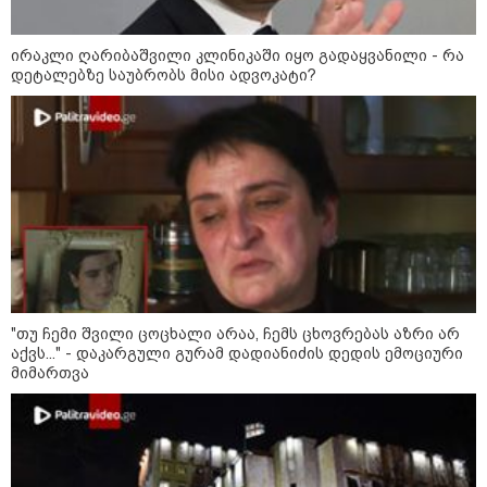
15:54 / 06-08-2026
"ბრალი არის აბურდული -
ირაკლი ღარიბაშვილი კლინიკაში იყო გადაყვანილი - რა
სამწუხაროა, რომ სრულიად
დეტალებზე საუბრობს მისი ადვოკატი?
უდანაშაულო ბავშვის ცხოვრება
დაანგრიეს"- გიგა ავალიანის
საქმეზე დაკავებული ანასტასია
ბერუაშვილის ადვოკატი
კატეგორიის ყველა სიახლე
მკითხველის რჩევით
"თუ ჩემი შვილი ცოცხალი არაა, ჩემს ცხოვრებას აზრი არ
აქვს..." - დაკარგული გურამ დადიანიძის დედის ემოციური
მიმართვა