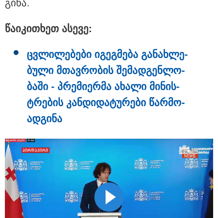
გი­ნა.
წა­ი­კი­თხეთ ასე­ვე:
ცვლი­ლე­ბე­ბი იგეგ­მე­ბა გა­ნახ­ლე­
ბუ­ლი მთავ­რო­ბის შე­მად­გენ­ლო­
ბა­ში - პრე­მი­ერ­მა ახა­ლი მი­ნის­
ტრე­ბის კან­დი­და­ტუ­რე­ბი წარ­მო­
ად­გი­ნა
15:49 / 06-08-2026
შეიძინე ალდაგის სამოგზაურო დაზღვევა და მიიღე
გაორმაგებული ინტერნეტი