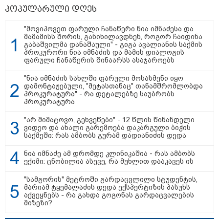
პოპულარული დღეს
23:40 / 07-08-2026
23:15 / 07-08-2026
22:49 / 07-08
იტალიამ ყველა
ამოუცნობი
"ამ წუთებ
"მოვიპოვეთ ფარული ჩანაწერი ნია იმნაძესა და
ქალაქში განგაშის
ანომალიური
დაესხნენ
მამამისს შორის, განიხილავდნენ, როგორ ჩაიდინა
წითელი დონე
მოვლენები - ტრამპის
არასრულ
გაბაშვილმა დანაშაული" - გიგა ავალიანის საქმის
გამოაცხადა
ადმინისტრაციამ “UFO”-
და სავარ
პროკურორი ნია იმნაძის და მამის დიალოგის
ს ფაილების მორიგი
მარტო
ფარული ჩანაწერის შინაარსს ასაჯაროებს
პაკეტი გამოაქვეყნა
არასრულ
ჯგუფი" - 
"ნია იმნაძის სახლში ფარული მოსასმენი იყო
ინფორმაც
დამონტაჟებული, "მეტასთანაც" თანამშრომლობდა
თავს დაეს
პროკურატურა" - რა დეტალებზე საუბრობს
პროკურატურა
"არ მიმატოვო, გეხვეწები" - 12 წლის წინანდელი
ვიდეო და ახალი გარემოება დაკარგული ბიჭის
"Soos! ამ წუთებში თავს დაესხნენ
საქმეში: რას ამბობს გურამ დადიანიძის დედა
არასრულწლოვანების და
სავარაუდოდ არა მარტო
ნია იმნაძე ამ დრომდე კლინიკაშია - რას ამბობს
არასრულწლოვანების ჯგუფი" - რა
ექიმი: ცნობილია ასევე, რა მუხლით დააკავეს ის
ინფორმაციას ავრცელებს
ადვოკატი?
"სამგორის" მეტროში გარდაცვლილი სტუდენტის,
მარიამ ტყემალაძის დედა ექსპერტიზის პასუხს
"იპოვონ ერთი გოგონა, ვისაც გიგა
აქვეყნებს - რა გახდა გოგონას გარდაცვალების
სექსუალურად ავიწროებდა - თუ
მიზეზი?
გამოჩნდება 10 000 ლარს
ოფიციალურად, სახალხოდ