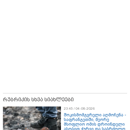
10:58 / 06-08-2026
"დადგება დრო და თქვენი
დღევანდელი "პოსტაობა"
საკუთარ თავთან
შეგარცხვენთ... თქვენი
შეცდომა არის დანაშაულის
ტოლფასი" - ეკა კუპატაძე ნანუკა
ჟორჟოლიანს
09:33 / 05-08-2026
"მამის მიერ ცოტნესთვის
დატოვებულ სახლში
თვითნებურად ცხოვრობს
ადამიანი, რომელიც ზვიადის
ანდერძში ერთი სიტყვითაც კი
არ არის მოხსენიებული" - ანა
ჯაბაური
09:32 / 05-08-2026
"4 დღე უწყლოდ და უპუროდ
რუბრიკის სხვა სიახლეები
გაატარეს, მათ სიცოცხლე
დავუბრუნეთ" - ქართველი
23:45 / 04-08-2026
მეზღვაური წერს, რომ 36
შოკისმომგვრელი აღმოჩენა -
მიგრანტი, მათ შორის, ორსული
საფრანგეთში, მეორე
გოგონა გადაარჩინა
მსოფლიო ომის დროინდელი
ასობით ჭურვი და საბრძოლო