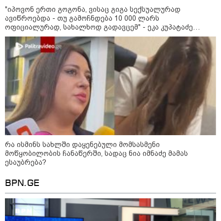
- რუსს, ყაზახს, უკრაინელს,
"იპოვონ ერთი გოგონა, ვისაც გიგა სექსუალურად
შვეიცარიელს, იტალიელს,
ავიწროებდა - თუ გამოჩნდება 10 000 ლარს
ამერიკელს, შეუძლია
ოფიციალურად, სახალხოდ გადავცემ" - ეკა კუპატაძე
ჩამოვიდეს, დახარჯოს ფული...
განცხადებას ავრცელებს
არავინ შეზღუდული არაა" -
კალაძე
კატეგორიის ყველა სიახლე
„რიკოთის მსგავსი რთული
საინჟინრო ობიექტების მოვლა-
რა ისმინს სახლში დაყენებული მომსასმენი
პატრონობა განსაკუთრებულ
მოწყობილობის ჩანაწერში, სადაც ნია იმნაძე მამას
პასუხისმგებლობას მოითხოვს“-
ესაუბრება?
რატომ გახდა საჭირო გზების
მოვლა-პატრონობისთვის
სახელმწიფო კომპანიის შექმნა
BPN.GE
„რუსთაველზე მდებარე
სასტუმროები 40-50%-იან
გაუქმებებს იღებენ, საკმაოდ დიდი
ზარალისკენ წავალთ - მეგონა,
ვიღაც მოიფიქრებდა და ბიზნესს