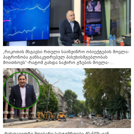
შეხვდებოდა“
„ფასები 2-3 წელში გაორმაგდება“
- ლოკაციები თბილისის
შემოგარენში, სადაც შესაძლოა,
მიწები გაძვირდეს
„რიკოთის მსგავსი რთული საინჟინრო ობიექტების მოვლა-
პატრონობა განსაკუთრებულ პასუხისმგებლობას
მოითხოვს“-რატომ გახდა საჭირო გზების მოვლა-
სამართალი
პატრონობისთვის სახელმწიფო კომპანიის შექმნა
„რუსთაველზე მდებარე სასტუმროები 40-50%-იან