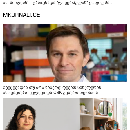
ით მიიღებს" - განაცხადა "ლივერპულის" ყოფილმა
მეკარემ
MKURNALI.GE
09:00 / 07-08-2026
შექცევადია თუ არა სიბერე: დევიდ სინკლერის
18 წელი აგვისტოს ომიდან - ტრაგიკული
ინოვაციური კვლევა და OSK გენური თერაპია
მოვლენების ქრონოლოგია, რომელიც
შესაძლოა, აღარ გვახსოვს
22:28 / 07-08-2026
სად იზღუდება მოძრაობა -