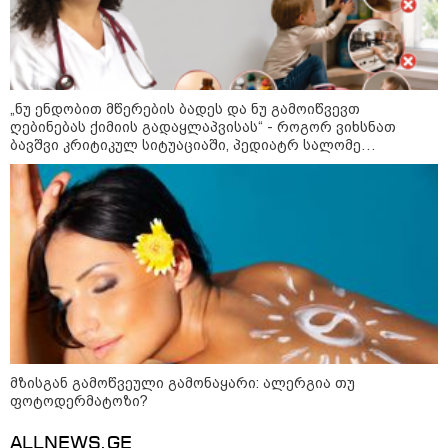
თბილისის მერია ინფორმაციას
ავრცელებს
„ნუ ენდობით მწერების ბადეს და ნუ გამოიწვევთ
21:30 / 07-08-2026
ღებინებას ქიმიის გადაყლაპვისას“ - როგორ ვიხსნათ
თბილისში, ლოზუნგით
ბავშვი კრიტიკულ სიტუაციაში, პედიატრ სალომე
„გვახსოვს გმირები, გვახსოვს
ახვლედიანის რჩევები
მტერი” მსვლელობა
მიმდინარეობს
20:58 / 07-08-2026
"იპოვონ ერთი გოგონა, ვისაც
გიგა სექსუალურად ავიწროებდა
- თუ გამოჩნდება ასეთი
გოგონა, 10 000 ლარს
ოფიციალურად, სახალხოდ
გადავცემ" - გიგა ავალიანის
დედა განცხადებას ავრცელებს
მზისგან გამოწვეული გამონაყარი: ალერგია თუ
ფოტოდერმატოზი?
18:21 / 07-08-2026
"ვიდეოს ნახვა ჩემთვის იყო
ALLNEWS.GE