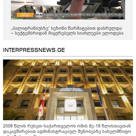
დღის ზოგადი
8
„პალიტრანიუსზე“ სეზონი წარმატებით დასრულდა
ასტროლოგიური
– სექტემბრიდან მაყურებელს სიახლეები ელოდება
პროგნოზი
აგვისტო
INTERPRESSNEWS.GE
8 აგვისტო ახალ შთაგონებასა და ემოციურ სიახლოვეს
მოიტანს. გაიზრდება ინტერესი შემოქმედებითი საქმიანობისა
და კულტურული ღონისძიებების მიმართ. საღამო
განსაკუთრებით ხელსაყრელია საყვარელ ადამიანებთან
დროის გასატარებლად და თბილი, გულახდილი
საუბრებისთვის.
2008 წლის რუსეთ-საქართველოს ომის მე-18 წლისთავთან
აგვისტო აგარაკზე: ეს 5 საქმე
დაკავშირებით ადმინისტრაციულ შენობებზე სახელმწიფო
უნდა მოასწროთ შემოდგომის