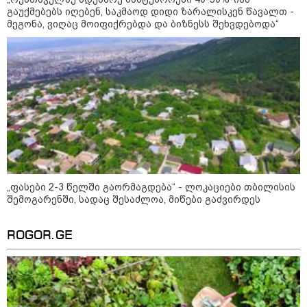
გაუქმებებს იღებენ, საკმაოდ დიდი ზარალისკენ წავალთ -
მეგონა, ვიღაც მოიფიქრებდა და ბიზნესს შეხვდებოდა“
11:40 / 07-08-2026
"დაკავებულია 3 პირი, რომლებიც
სისტემატურად ამზადებდნენ ცნობილი
ბრენდების ფალსიფიცირებულ ვისკისა და
სხვა ალკოჰოლურ სასმელებს" -
საგამოძიებო სამსახური
„ფასები 2-3 წელში გაორმაგდება“ - ლოკაციები თბილისის
შემოგარენში, სადაც შესაძლოა, მიწები გაძვირდეს
22:49 / 07-08-2026
ROGOR.GE
"ამ წუთებში, თავს დაესხნენ
არასრულწლოვანების და
სავარაუდოდ, არა მარტო
არასრულწლოვანების ჯგუფი" -
ადვოკატის ინფორმაციით
კურიერს თავს დაესხნენ