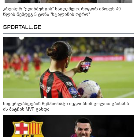
მკვლელობა პირდაპირ ეთერში:
ცნობილ "ტიკტოკერს" ლაივის
კრეისერ "ედინბურგის" საიდუმლო: როგორ იპოვეს 40
დროს ესროლეს, ის ადგილზე
წლის შემდეგ 5 ტონა "სტალინის ოქრო"
გარდაიცვალა - რას ამბობს
მომხდარზე მექსიკის პოლიცია
SPORTALL.GE
კატეგორიის ყველა სიახლე
2008 წლის რუსეთ-საქართველოს
ომის მე-18 წლისთავთან
დაკავშირებით ადმინისტრაციულ
შენობებზე სახელმწიფო დროშები
ნიდერლანდების ჩემპიონატი იეგოიანის გოლით გაიხსნა -
დაეშვა
ის მატჩის MVP გახდა
გიორგი ბარამიძე - ომის პირველ
დღეებში, ტყვეების გაცვლის, თუ
სხვა მძიმე პროცესების