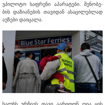
უპი­ლო­ტო საფ­რე­ნი აპა­რა­ტე­ბი. შე­ნო­ბე­
ბის და­ზი­ა­ნე­ბის თა­ვი­დან ასა­ცი­ლებ­ლად
აუ­ზე­ბი და­ი­ცა­ლა.
15:47 / 07-08-2026
Tower Group და BREEAM - ხარისხის საერთაშორისო
სტანდარტი ქართულ დეველოპმენტში
ხალ­ხს ურ­ჩი­ეს თავი აა­რი­დონ ღია ცის