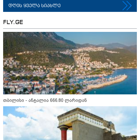
გადავცემ" - ეკა კუპატაძე
დღის ყველა სიახლე
განცხადებას ავრცელებს
რა ისმინს სახლში დაყენებული
მომსასმენი მოწყობილობის
FLY.GE
ჩანაწერში, სადაც ნია იმნაძე
მამას ესაუბრება?
"ამ ვიდეოს ნახვა ჩემთვის იყო
სიკვდილი" - რას ამბობს
დაკარგული 17 წლის ბიჭის დედა
ვიდეოკადრებზე, სადაც შვილის
განწირული ვედრების ხმა
ამოიცნო
თბილისი - ანტალია 666.80 ლარიდან
პოლიტიკა