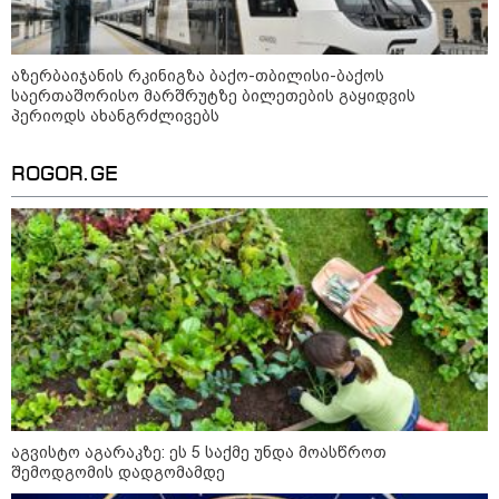
მორიგი თავდასხმა Wildberries-
ის საწყობზე - დრონებით
თავდასხმის შემდეგ, ტულას
ოლქში მდებარე საწყობში
აზერბაიჯანის რკინიგზა ბაქო-თბილისი-ბაქოს
ხანძარია
საერთაშორისო მარშრუტზე ბილეთების გაყიდვის
პერიოდს ახანგრძლივებს
09:12 / 05-08-2026
ROGOR.GE
14 გარდაცვლილი, 22
დაშავებული, მასშტაბური
ხანძარი - რუსეთმა კიევზე
იერიში ბალისტიკური
რაკეტებით მიიტანა
14:13 / 04-08-2026
მორიგი თავდასხმა რუსეთში,
ნავთობგადამამუშავებელ
ქარხანაზე - რა დეტალებია
ცნობილი
აგვისტო აგარაკზე: ეს 5 საქმე უნდა მოასწროთ
შემოდგომის დადგომამდე
კატეგორიის ყველა სიახლე