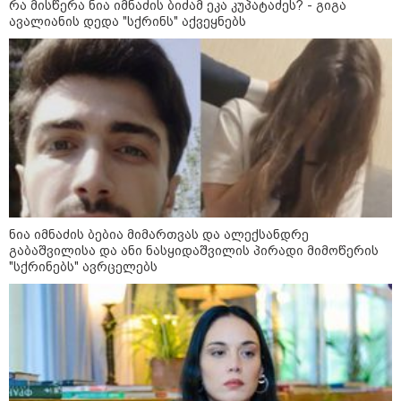
რა მისწერა ნია იმნაძის ბიძამ ეკა კუპატაძეს? - გიგა
დაკავშირებით ირაკლი
ავალიანის დედა "სქრინს" აქვეყნებს
კობახიძის განცხადებას?
კატეგორიის ყველა სიახლე
„გადავწყვიტეთ, უკვე
დასრულებული სივრცის
ნია იმნაძის ბებია მიმართვას და ალექსანდრე
მონახულების შესაძლებლობა
გაბაშვილისა და ანი ნასყიდაშვილის პირადი მიმოწერის
ახლავე მოგცეთ“ - თბილისის
"სქრინებს" ავრცელებს
ახალი ზოოპარკი სატესტო
რეჟიმში იხსნება
რა არის ცნობილი,
საქართველოში დაფუძნებულ
კრიპტოკომპანიაზე, რომელიც
აშშ-ს სახაზინო დეპარტამენტმა
დაასანქცირა