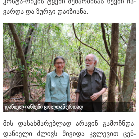
კოს­ტა-რი­კის ტყე­ში მუ­შა­ო­ბი­სას ხევ­ში ჩა­
"ბავშვობიდან ასე ვარ..
ვარ­და და ზურ­გი და­ი­ზი­ა­ნა.
ფანატიკურად ვარ შეყვარებული
საქართველოზე" - გაიცანით
მარტინ გუიმჯიანი, ქართულ ენასა
და საქართველოზე
შეყვარებული სომეხი ბიჭი
და­ნი­ელ იან­სე­ნი ცოლ­თან ერ­თად
მის და­სახ­მა­რებ­ლად არა­ვინ გა­მოჩ­ნდა,
და­ნი­ე­ლი ძლივს მი­ვი­და კვლე­ვით ცენ­