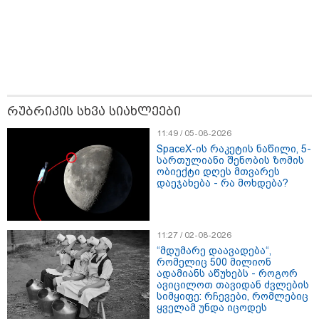
19:52 / 08-08-2026
"სანაპირო რაიონებში
მოსალოდნელია წვიმა" -
გარემოს ეროვნული სააგენტოს
გაფრთხილება: რომელ
რეგიონებში უნდა ველოდოთ
ელჭექს, სეტყვასა და ქარის
გაძლიერებას?
რუბრიკის სხვა სიახლეები
კატეგორიის ყველა სიახლე
11:49 / 05-08-2026
SpaceX-ის რაკეტის ნაწილი, 5-
სართულიანი შენობის ზომის
ობიექტი დღეს მთვარეს
მკითხველის რჩევით
დაეჯახება - რა მოხდება?
11:27 / 02-08-2026
“მდუმარე დაავადება“,
რომელიც 500 მილიონ
ადამიანს აწუხებს - როგორ
ავიცილოთ თავიდან ძვლების
სიმყიფე: რჩევები, რომლებიც
ყველამ უნდა იცოდეს