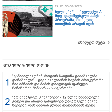
22:17 / 30-07-2026
18:51 / 08-08-2026
22:29 / 08-08-2026
21:33 / 08-08
ხელოვნური ინტელექტი AI-
"ზურგს უკან
"24 იანვრის ღამეს
ნია იმნაძი
მდე: დავიწყებული საბჭოთა
ლაჩრულად
თამარ ნავროზაშვილის
მიმართვა
პროგრამა, რომელიც
მომეპარნენ და თავს
ძმა მიგზავნის მესიჯს...
- "კონკრ
თითქმის არავინ იცის
დამესხნენ - ასფალტზე
მე ვერ ვნახე, რადგან
როდის, ს
თავი მრავალჯერ
"სპამებში" ჩავარდა": რა
სიტყვებით
დამარტყმევინეს,
მისწერა ნია იმნაძის
იმნაძემ 
მირტყეს მუშტები" - რას
ბიძამ ეკა კუპატაძეს? -
გაბაშვილ
ჰყვება კურიერი,
გიგა ავალიანის დედა
ოჯახის ენ
იხილეთ მეტი
რომელსაც
"სქრინს" აქვეყნებს
აღუწერელ
არასრულწლოვანები
არ შეიძლე
სასტიკად
მეორე ოჯა
გაუსწორდნენ?
ბავშვის 
განადგურ
საფუძველ
რა მისწერა ნია იმნაძის ბიძამ ეკა
პოპულარული დღეს
კუპატაძეს? - გიგა ავალიანის
დედა "სქრინს" აქვეყნებს
"განიხილავდნენ, როგორ ჩაიდინა გაბაშვილმა
დანაშაული" - გიგა ავალიანის საქმის პროკურორი
ნია იმნაძის და მამის დიალოგის ფარული
ჩანაწერის შინაარსს ასაჯაროებს
ნია იმნაძის ბებია მიმართვას და
"არ მიმატოვო, გეხვეწები" - 12 წლის წინანდელი
ალექსანდრე გაბაშვილისა და ანი
ვიდეო და ახალი გარემოება დაკარგული ბიჭის
ნასყიდაშვილის პირადი
საქმეში: რას ამბობს გურამ დადიანიძის დედა
მიმოწერის "სქრინებს" ავრცელებს