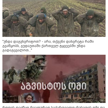
"ბულგარეთის საჰაერო
სივრცეში დრონი აფეთქდა" -
ბულგარეთის პრემიერ-მინისტრი
17:13 / 08-08-2026
"დასავლეთმა საქართველო
ჩვენ წინააღმდეგ
"უნდა დაგვხვრიტოთ? - არა, თქვენი დახვრეტა რაში
გეოპოლიტიკური ბრძოლის
გვაწყობს, გუდაუთაში ქართველ ტყვეებში უნდა
უგუნურ იარაღად გამოიყენა" -
გადაგცვალოთ..."
დიმიტრი მედვედევი
23:40 / 07-08-2026
იტალიამ ყველა ქალაქში
განგაშის წითელი დონე
გამოაცხადა
კატეგორიის ყველა სიახლე
როდის დაიწყო რეალურად საქართველო-რუსეთის ომი და