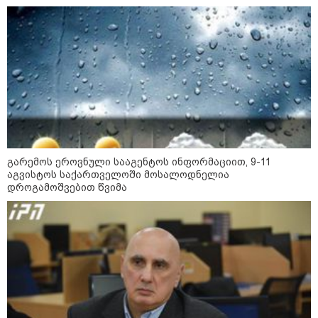
როგორ ჩავიცვათ 40 წლის
შემდეგ: მილიონერების
სტილისტის 8 ოქროს წესი და
აუცილებელი სამოსი
მსოფლიო
გარემოს ეროვნული სააგენტოს ინფორმაციით, 9-11
აგვისტოს საქართველოში მოსალოდნელია
დროგამოშვებით წვიმა