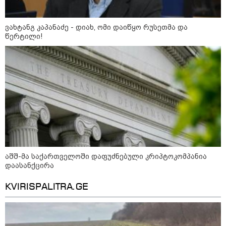
ვახტანგ კაპანაძე - დიახ, ომი დაიწყო რუსეთმა და
წერტილი!
13:15 / 08-08-2026
უძველესი სენი და ეპიდემია: აშშ-ში
ერთდროულად კეთრს და ნაწლავურ
ინფექციას ებრძვიან - რა უნდა ვიცოდეთ
და რამდენად სახიფათოა
21:17 / 08-08-2026
აშშ-მა საქართველოში დაფუძნებული კრიპტოკომპანია
აშშ-მა საქართველოში
დაფუძნებული კრიპტოკომპანია
დაასანქცირა
დაასანქცირა
KVIRISPALITRA.GE
18:35 / 08-08-2026