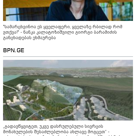
აზერბაიჯანის რკინიგზა ბაქო-
თბილისი-ბაქოს საერთაშორისო
მარშრუტზე ბილეთების გაყიდვის
პერიოდს ახანგრძლივებს
"სა­მარ­ცხვი­ნოა ეს ყვე­ლა­ფე­რი, ყვე­ლა­ზე რბი­ლად რომ
ვთქვა!" - ნანკა კალატოზიშვილი გიორგი ბარამიძის
განცხადებას ეხმაურება
BPN.GE
კონფლიქტები
„გადავწყვიტეთ, უკვე დასრულებული სივრცის
მონახულების შესაძლებლობა ახლავე მოგცეთ“ -