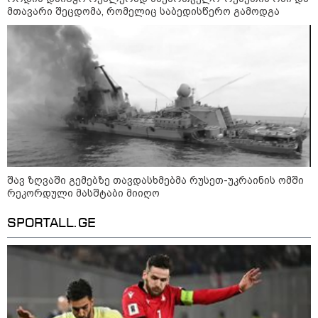
მთავარი შეცდომა, რომელიც საბედისწერო გამოდგა
გარემოს ეროვნული სააგენტოს
ინფორმაციით, 9-11 აგვისტოს
საქართველოში მოსალოდნელია
დროგამოშვებით წვიმა
ვახტანგ კაპანაძე - დიახ, ომი
შავ ზღვაში გემებზე თავდასხმებმა რუსეთ-უკრაინის ომში
დაიწყო რუსეთმა და წერტილი!
რეკორდული მასშტაბი მიიღო
SPORTALL.GE
აშშ-მა საქართველოში
დაფუძნებული კრიპტოკომპანია
დაასანქცირა