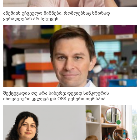
09:36 / 08-08-2026
"ბავშვობიდან ასე ვარ..
ანემიის უჩვეულო ნიშნები, რომლებსაც ხშირად
ფანატიკურად ვარ შეყვარებული
საქართველოზე" - გაიცანით
ყურადღებას არ აქცევენ
მარტინ გუიმჯიანი, ქართულ
ენასა და საქართველოზე
შეყვარებული სომეხი ბიჭი
23:15 / 07-08-2026
ამოუცნობი ანომალიური
მოვლენები - ტრამპის
ადმინისტრაციამ “UFO”- ს
ფაილების მორიგი პაკეტი
გამოაქვეყნა
შექცევადია თუ არა სიბერე: დევიდ სინკლერის
22:30 / 07-08-2026
ინოვაციური კვლევა და OSK გენური თერაპია
ინტერნეტში ამაღელვებელი
კადრები ვრცელდება - როგორ
გადაარჩინა 56 წლის კაცმა
ბავშვები აბობოქრებულ ზღვაში
დახრჩობას