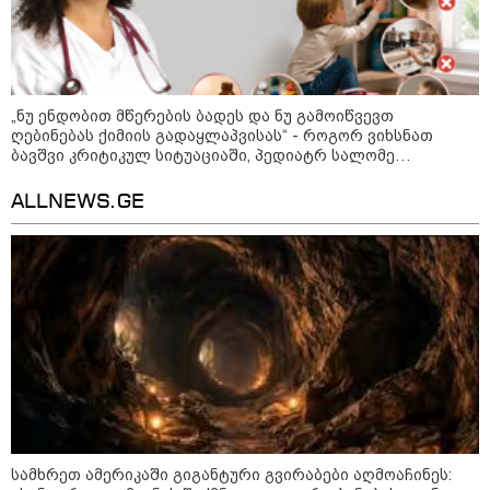
კატეგორიის ყველა სიახლე
„ნუ ენდობით მწერების ბადეს და ნუ გამოიწვევთ
ღებინებას ქიმიის გადაყლაპვისას“ - როგორ ვიხსნათ
ბავშვი კრიტიკულ სიტუაციაში, პედიატრ სალომე
"უნდა დაგვხვრიტოთ? - არა,
ახვლედიანის რჩევები
თქვენი დახვრეტა რაში გვაწყობს,
გუდაუთაში ქართველ ტყვეებში
ALLNEWS.GE
უნდა გადაგცვალოთ..."
როდის დაიწყო რეალურად
საქართველო-რუსეთის ომი და
მთავარი შეცდომა, რომელიც
საბედისწერო გამოდგა
შავ ზღვაში გემებზე
თავდასხმებმა რუსეთ-უკრაინის
ომში რეკორდული მასშტაბი
მიიღო
სამხრეთ ამერიკაში გიგანტური გვირაბები აღმოაჩინეს: