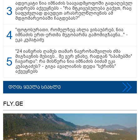
ადვოკატი ნია იმნაძის საავადმყოფოში გადაღებულ
კადრებს აქვეყნებს - "რა მტკიცებულება გაქვთ, რაც
საფუძვლად დაუდეთ არასრულწლოვნის ამ
"სა­მარ­ცხვი­ნოა ეს ყვე­ლა­ფე­რი,
მდგომარეობაში ჩაგდებას?"
ყვე­ლა­ზე რბი­ლად რომ ვთქვა!" -
ნანკა კალატოზიშვილი გიორგი
"ფოტოსურათი, რომელზეც ახლა ვისაუბრებ, ნია
ბარამიძის განცხადებას
იმნაძის ერთ-ერთმა მეგობარმა გამომიგზავნა..." -
ეხმაურება
ეკა კუპატაძე
"ეს ის ადგილია, საიდანაც
"24 იანვრის ღამეს თამარ ნავროზაშვილის ძმა
გუშინდელი ვიდეო ვირუსულად
მიგზავნის მესიჯს... მე ვერ ვნახე, რადგან "სპამებში"
ჩავარდა": რა მისწერა ნია იმნაძის ბიძამ ეკა
გავრცელდა.... დანარჩენი თქვენ
კუპატაძეს? - გიგა ავალიანის დედა "სქრინს"
განსაჯეთ, რამდენად
აქვეყნებს
შესაძლებელია აქ ადამიანის
გადავარდნა" - რა კადრებს
აქვეყნებს კობა ახალაძე
დღის ყველა სიახლე
მლეთიდან, სადაც 12 წლის წინ
გურამ დადიანიძე გაუჩინარდა?
FLY.GE
პოლიტიკა