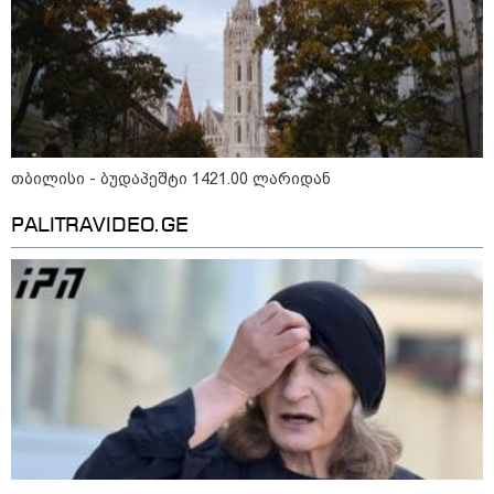
საქართველოს
თავისუფლებისთვის შეწირული
გმირების მემორიალზე
გაკეთდა" - "ნაციონალური
მოძრაობა"
19:03 / 08-08-2026
"მკაცრად ვგმობთ ირაკლი
კობახიძის განცხადებას" -
"კოალიცია ცვლილებისთვის"
თბილისი - ბუდაპეშტი 1421.00 ლარიდან
PALITRAVIDEO.GE
16:33 / 08-08-2026
"გიორგი ბარამიძემ რაღაც
არასწორად ჩამოაყალიბა,
მაგრამ ნამდვილად არ
ეკუთვნის წიხლი ივანიშვილის
ღალატზე დაფუძნებული
დიქტატურის მსახურებისგან" -
მიხეილ სააკაშვილი
16:22 / 08-08-2026
"აი, ეს არის სამშობლოს
ღალატი" - როგორ ეხმაურება
ნიკა გვარამია აგვისტოს ომთან