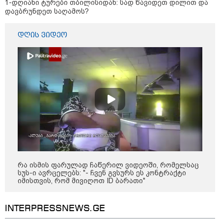
1-დღიანი ტურები თბილისიდან: სად წავიდეთ დილით და
"რიგრიგობით
დავბრუნდეთ საღამოს?
ფეთქდებოდნენ..."
დღის ვიდეო
12:38 / 05-08-2026
იტალიაში ქალმა, ლატარიის
ბილეთი, რომელმაც 1 მლნ
მოიგო, შემთხვევით ნაგავში
გადააგდო - ის დასუფთავების
სამსახურის თანამშრომლებმა
ნაგვის მანქანაში იპოვეს
კატეგორიის ყველა სიახლე
რა ისმის ფარულად ჩაწერილ ვიდეოში, რომელსაც
სუს-ი ავრცელებს: "- ჩვენ გვსურს ეს კონტრაქტი
„მთელი მეტალურგია კრიზისშია -
იმისთვის, რომ მივიღოთ ID ბარათი"
მთლიანად გარე ფაქტორებზე
ვართ დამოკიდებული,
სტაბილურად მხოლოდ
INTERPRESSNEWS.GE
ფეროშენადნობების 2 კომპანია