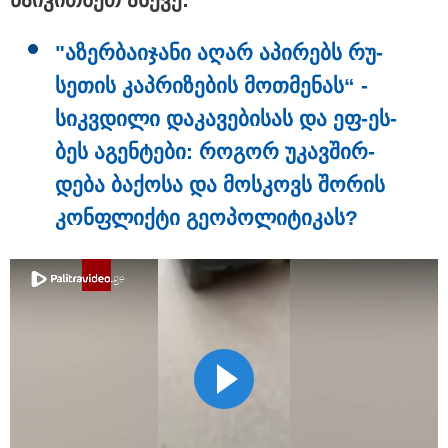
"აზერ­ბა­ი­ჯა­ნი აღარ აპი­რებს რუ­
სე­თის კაპ­რი­ზე­ბის მოთ­მე­ნას“ -
სიკ­ვდი­ლი და­კა­ვე­ბი­სას და ეფ-ეს-
ბეს აგენ­ტე­ბი: რო­გორ უკავ­შირ­
დე­ბა ბა­ქო­სა და მოს­კოვს შო­რის
კონ­ფლიქ­ტი გე­ო­პო­ლი­ტი­კას?
08:44 / 06-08-2026
"მიტროპოლიტი გერასიმე სამღვდელოებასთან
ერთად იმყოფებოდა ლანა ლატარიას სახლში და
გარდაცვლილის სულის საოხად პანაშვიდი
აღავლინა" - საპატრიარქო