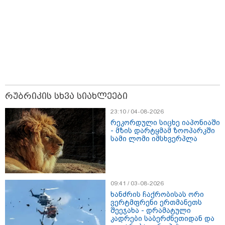
ცნობილი ხდება, რომ
მოსკოვში, რესტორანში
მომხდარ აფეთქებას რუსი
გენერალი ემსხვერპლა -
კურიერის მიერ მიტანილი
"საჩუქარი" და ჩაშლილი
წვეულება: ახალი დეტალები
09:39 / 06-08-2026
ასეთი მზე არასდროს გინახავთ
- მეცნიერებმა მზის ზედაპირი
ისტორიაში ყველაზე
რუბრიკის სხვა სიახლეები
დეტალურად აღბეჭდეს
23:10 / 04-08-2026
რეკორდული სიცხე იაპონიაში
- მზის დარტყმამ ზოოპარკში
სამი ლომი იმსხვერპლა
12:38 / 05-08-2026
იტალიაში ქალმა, ლატარიის
ბილეთი, რომელმაც 1 მლნ
მოიგო, შემთხვევით ნაგავში
გადააგდო - ის დასუფთავების
სამსახურის თანამშრომლებმა
09:41 / 03-08-2026
ნაგვის მანქანაში იპოვეს
ხანძრის ჩაქრობისას ორი
ვერტმფრენი ერთმანეთს
შეეჯახა - დრამატული
კადრები საბერძნეთიდან და