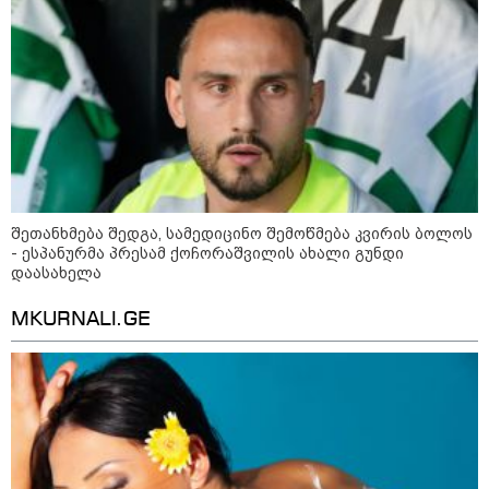
ბავშვებთან ერთად შვებულებაში:
როგორ ვაქციოთ მგზავრობა და
დასვენება მშობლებისთვისაც
სასიამოვნოდ
1-დღიანი ტურები თბილისიდან:
სად წავიდეთ დილით და
დავბრუნდეთ საღამოს?
შეთანხმება შედგა, სამედიცინო შემოწმება კვირის ბოლოს
- ესპანურმა პრესამ ქოჩორაშვილის ახალი გუნდი
დაასახელა
MKURNALI.GE
სამართალი