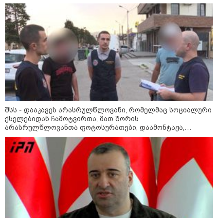
მუშაობს“
„ერთი მხრივ დენი ძვირდება, მისი
მეოცედი მაინინგში მიდის" - სად
მიდის ჩვენი დენი?
რა მანძილზე აფიქსირებს კამერა
გზებზე მანქანის სიჩქარეს -
მითები ფოტორადარებზე
შსს - დააკავეს არასრულწლოვანი, რომელმაც სოციალური
ქსელებიდან ჩამოტვირთა, მათ შორის
არასრულწლოვანთა ფოტოსურათები, დაამონტაჟა,
მიანიჭა პორნოგრაფიული იერსახე და შეურაცხმყოფელ
ტექსტებთან ერთად გაავრცელა
პოლიტიკა