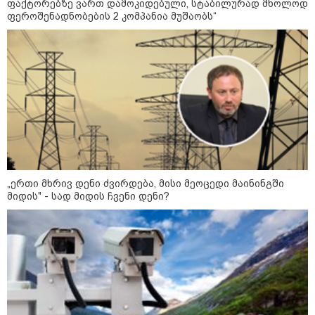
ფაქტორებზე ვართ დამოკიდებული, სტაბილურად მხოლოდ
სოციალურ ქსელში?
ფეროშენადნობების 2 კომპანია მუშაობს“
გიგა ავალიანის დედა
განცხადებას ავრცელებს -
"თეთრად გავათენე, “ფეისბუქში”
ვერ შევედი, თუმცაღა გავიგე,
რომ..."
ცნობილია რა მუხლით დააკავეს
ნია იმნაძე - ამ დრომდე ის
კლინიკაშია: რას ამბობს ექიმი
„ერთი მხრივ დენი ძვირდება, მისი მეოცედი მაინინგში
მიდის" - სად მიდის ჩვენი დენი?
"მანიაკებო, დამპლებო, შენ არ იცი
რომ ნია არაფერშუაში არაა?!" -
გიგა ავალიანის საქმეზე ნია
იმნაძეს აკავებენ