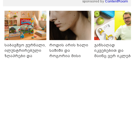
sponsored by
ContentRoom
საბავშვო ჟურნალი,
როდის არის ხალი
ჯანსაღად
11:13 / 05-08-2026
ილუსტრირებული
საშიში და
იკვებებით და
Hisense წარმოგიდგენთ გზავნილს "ინოვაციები
ზღაპრები და
როგორია მისი
მაინც ვერ იკლებთ
უკეთესი ცხოვრებისათვის" FIFA-ს 2026 წლის
მაგნიტური
მოშორების
წონაში? - ლაშა
მსოფლიო ჩემპიონატზე™
სათამაშო 9.90
მარტივი და
უჩავა მთავარ
ლარად - "საბავშვო
უსაფრთხო გზები
მიზეზებზე
კარუსელში"
საუბრობს
ზღაპრების სერია
09:19 / 06-08-2026
დაიწყო
"რუსეთისთვის სირთულეს არ
წარმოადგენს საბოტაჟის
მოწყობა, გვაფრთხილებს -
"ენგურჰესი" რუსების ირიბი
კონტროლის ქვეშაა" -
ხუხაშვილი
11:16 / 06-08-2026