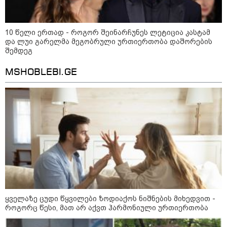
სამღვდელოებასთან ერთად
იმყოფებოდა ლანა ლატარიას
სახლში და გარდაცვლილის
სულის საოხად პანაშვიდი
10 წელი ერთად - როგორ შეინარჩუნეს ლეტიცია კასტამ
აღავლინა" - საპატრიარქო
და ლუი გარელმა მეგობრული ურთიერთობა დაშორების
შემდეგ
08:35 / 06-08-2026
"გავიგე, "ნიაკოს" დამცველები
MSHOBLEBI.GE
გასჩენია... იმნაძე-
ნავროზაშვილები არიან
მანიპულატორები.. ჩემთვის ნია
იმნაძე მკვლელია" - ეკა
კუპატაძე
23:03 / 05-08-2026
"ნია იმნაძის დედას
რეანიმაციაში
ზეწარგადაფარებული შვილი არ
უნახავს" - გიგა ავალიანის
დედის პირველი კომენტარი ნია
იმნაძის დაკავებაზე
ყველაზე ცუდი წყვილები ზოდიაქოს ნიშნების მიხედვით -
20:39 / 05-08-2026
როგორც წესი, მათ არ აქვთ ჰარმონიული ურთიერთობა
ელექტროენერგიის მასშტაბური
გათიშვის გამო თბილისის