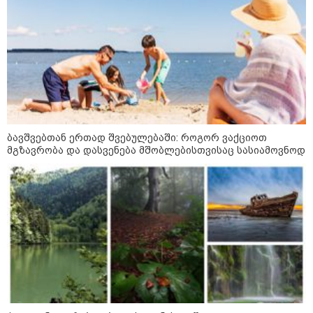
9 წლის ქალიშვილის მკვლელობაში
ედება ბრალი
10:52 / 06-08-2026
ვაშინგტონს რაკეტების
დეფიციტი აქვს? - მედიის
ცნობით, დონალდ ტრამპი პიტ
ჰეგსეთს დაუპირისპირდა:
დეტალები
ბავშვებთან ერთად შვებულებაში: როგორ ვაქციოთ
მგზავრობა და დასვენება მშობლებისთვისაც სასიამოვნოდ
14:08 / 05-08-2026
ლაიფციგის აეროპორტში
უკრაინულ თვითმფრინავთან
ახლოს ასაფეთქებელი
მოწყობილობით აღჭურვილი
დრონი აღმოაჩინეს - რას წერს
მედია
13:22 / 05-08-2026
საფრანგეთის სოფელში ტყის
ხანძრის შემდეგ მეორე
მსოფლიო ომის დროინდელი
ასობით ჭურვი აღმოაჩინეს -