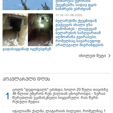
ვითარება ევროპის
ქვეყნებში, სადაც ტყის
ხანძრებს ებრძვიან
თბილისი - ანტალია 667.70
11:18 / 01-08-2026
ლარიდან
ბელარუსში ქვეყნიდან
გაქცევის ახალი გზა
გამონახეს - ლიეტუვამ
ბელარუსის საზღვართან
აღმოაჩინა გვირაბები,
თბილისი - ჰერაკლიონი 1140.90
რომელსაც სავარაუდოდ,
არალეგალი მიგრანტების
ლარიდან
გადასაყვანად იყენებდნენ
იხილეთ მეტი
თბილისი - ბუდაპეშტი 1245.80
ლარიდან
პოპულარული დღეს
ცოლს "დედოფალს" ეძახდა, ხოლო 20 წელი თავისზე
46 წლით უმცროს რუს ქალთან ცხოვრობდა - ზურაბ
წერეთლის უკანასკნელი სიყვარული: რას წერს
თბილისი - რომი 1305.10 ლარიდან
რუსული მედია
იტალიაში ქალმა, ლატარიის ბილეთი, რომელმაც 1