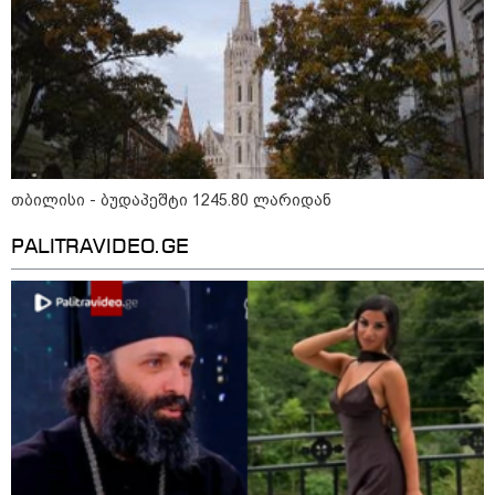
"დადგება დრო და თქვენი დღევანდელი
"პოსტაობა" საკუთარ თავთან
შეგარცხვენთ... თქვენი შეცდომა არის
დანაშაულის ტოლფასი" - ეკა კუპატაძე
ნანუკა ჟორჟოლიანს
09:33 / 05-08-2026
"მამის მიერ ცოტნესთვის
თბილისი - ბუდაპეშტი 1245.80 ლარიდან
დატოვებულ სახლში
თვითნებურად ცხოვრობს
ადამიანი, რომელიც ზვიადის
PALITRAVIDEO.GE
ანდერძში ერთი სიტყვითაც კი
არ არის მოხსენიებული" - ანა
ჯაბაური
09:32 / 05-08-2026
"4 დღე უწყლოდ და უპუროდ
გაატარეს, მათ სიცოცხლე
დავუბრუნეთ" - ქართველი
მეზღვაური წერს, რომ 36
მიგრანტი, მათ შორის, ორსული
გოგონა გადაარჩინა
12:20 / 04-08-2026