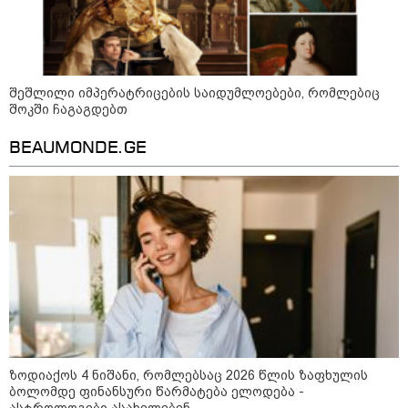
წარმოადგენს, რომლის დროსაც
მართლაც რომ კატასტროფული
სიტუაცია იყო
აზერბაიჯანის საგარეო საქმეთა
მინისტრი კიევში ჩავიდა
შეშლილი იმპერატრიცების საიდუმლოებები, რომლებიც
შოკში ჩაგაგდებთ
BEAUMONDE.GE
The Washington Post წერს, რომ
რაკეტების დეფიციტის გამო
დონალდ ტრამპსა და პიტ ჰეგსეთს
შორის კონფლიქტი მოხდა, თეთრი
სახლის პრესსპიკერმა კი
აღნიშნულ ინფორმაციას „100%-ით
ფეიკ ნიუსი“ უწოდა
საზოგადოება
ზოდიაქოს 4 ნიშანი, რომლებსაც 2026 წლის ზაფხულის
ბოლომდე ფინანსური წარმატება ელოდება -