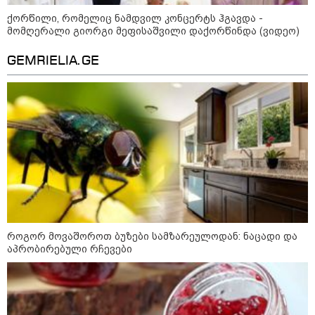
ქორწილი, რომელიც ნამდვილ კონცერტს ჰგავდა -
კიევი ისევ სასტიკად დაიბომბა -
მომღერალი გიორგი მეფისაშვილი დაქორწინდა (ვიდეო)
ამდენი ბალისტიკური რაკეტა
მსოფლიოს არც ერთი ქალაქისკენ
არ გაუშვიათ: პუტინის ახალი
GEMRIELIA.GE
ანტირეკორდი
შტურმი ტვინზე და პოლიტიკური
პოლარიზაციის მეტასტაზები: რა
ემართება ადამიანის ფსიქიკას,
როდესაც მედიიდან და
სოცქსელებიდან მუდმივად
ლანძღვა-გინება ესმის?! -
ფსიქოლოგ ზურა მხეიძის ანალიზი
მეცნიერება
როგორ მოვაშოროთ ბუზები სამზარეულოდან: ნაცადი და
აპრობირებული რჩევები