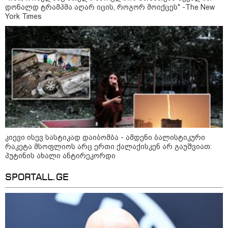
სექტემბრიდან დაიწყება და
დონალდ ტრამპმა აღარ იცის, როგორ მოიქცეს" -The New
იქნება როგორც საცალო, ასევე
York Times
ონლაინ გაყიდვის რეჟიმი" -
გივი მიქანაძე
კატეგორიის ყველა სიახლე
კიევი ისევ სასტიკად დაიბომბა - ამდენი ბალისტიკური
რაკეტა მსოფლიოს არც ერთი ქალაქისკენ არ გაუშვიათ:
პუტინის ახალი ანტირეკორდი
SPORTALL.GE