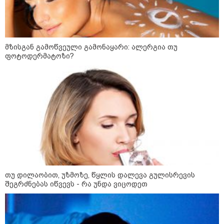
მზისგან გამოწვეული გამონაყარი: ალერგია თუ
ფოტოდერმატოზი?
08:59 / 06-08-2026
"კი, ასეთი პროცედურით უნდა
დაეკავებინათ, არასრულწლოვანის
შემთხვევაშიც, უფრო მსუბუქი ვარიანტი
ძნელი წარმოსადგენია... ბუნდოვანია,
თუ დილაობით, უზმოზე, წყლის დალევა გულისრევის
რატომ აღსრულდა განჩინება ღამე" -
შეგრძნებას იწვევს - რა უნდა ვიცოდეთ
იურისტები
11:08 / 06-08-2026