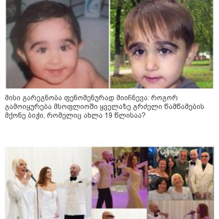
მეტროსა და „საქართველოს
რკინიგზის“ მუშაობა შეფერხდა
კატეგორიის ყველა სიახლე
მისი გარეგნობა ფენომენურად მიიჩნევა: როგორ
გამოიყურება მსოფლიოში ყველაზე გრძელი წამწამების
მქონე ბიჭი, რომელიც ახლა 19 წლისაა?
საზამთროს გამყიდველთან
სამკვდრო-სასიცოცხლო
„კუკუდამალობანა“ - რუსული
დრონის „საბრძოლო-კომიკური“
ვიდეო
"ომი, რომელსაც მთელი
მსოფლიოს შთანთქმა შეუძლია:
დონალდ ტრამპმა აღარ იცის,
როგორ მოიქცეს" -The New York
Times