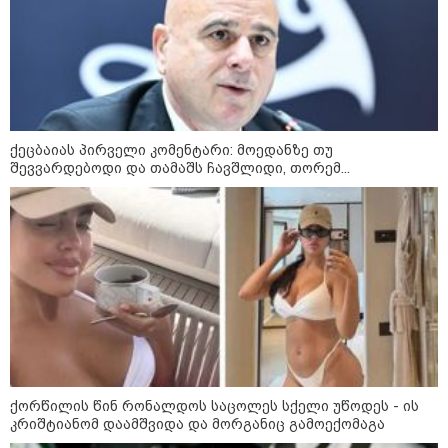
კატეგორიები
დღის ზოგადი
ქეცბაიას პირველი კომენტარი: მოედანზე თუ
6
შევვარდებოდი და თამაშს ჩავშლიდი, თორემ...
ასტროლოგიური
პროგნოზი
აგვისტო
რა უნდა გავაკეთოთ პირველ
რიგში შუქის გამორთვისას: 5
მნიშვნელოვანი ნაბიჯი
ქორწილის წინ რონალდოს საცოლეს სქელი უწოდეს - ის
კრიშტიანომ დაამშვიდა და მორგანიც გამოექომაგა