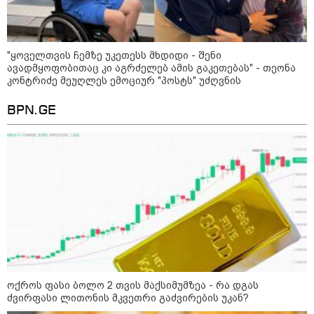
"ყოველთვის ჩემზე უკეთესს მხდიდი - შენი
ავადმყოფობითაც კი აგრძელებ ამის გაკეთებას" - თეონა
13:15 / 08-08-2026
კონტრიძე მეუღლეს ემოციურ "პოსტს" უძღვნის
უძველესი სენი და ეპიდემია: აშშ-ში
BPN.GE
ერთდროულად კეთრს და ნაწლავურ
ინფექციას ებრძვიან - რა უნდა ვიცოდეთ
და რამდენად სახიფათოა
13:36 / 09-08-2026
24 წლის ფეხბურთელს თამაშის
დროს ელვამ დაარტყა,
დაშავდა 12 ადამიანი -
ვრცელდება ტრაგიკული
მომენტის ამსახველი კადრები
ტაილანდიდან
ოქროს ფასი ბოლო 2 თვის მაქსიმუმზეა - რა დგას
12:47 / 09-08-2026
ძვირფასი ლითონის მკვეთრი გაძვირების უკან?
რუსული მხარის ინფორმაციით,