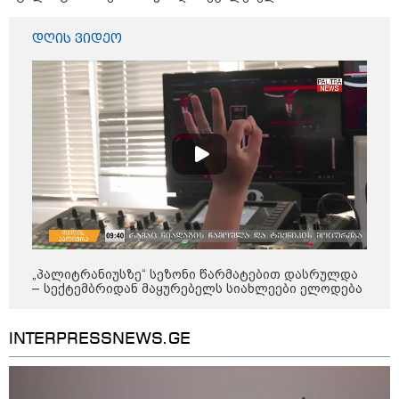
დღის ვიდეო
11:17 / 08-08-2026
არშემდგარი ქორწინება 15 წლით უფროს
ქართველთან - ალინა კაბაევას
საიდუმლო ცხოვრება: როგორ
გამოიყურებოდა ის პლასტიკურ
ოპერაციებამდე
14:20 / 08-08-2026
„პალიტრანიუსზე“ სეზონი წარმატებით დასრულდა
"ქალაქი დავთმე, მაგრამ
– სექტემბრიდან მაყურებელს სიახლეები ელოდება
ქალურობა - არა. ვერ იჯერებენ
ფერმერი თუ ვარ" - როგორ
ცხოვრობს ახალგაზრდა ქალი,
რომელიც ქალაქიდან სოფლად
INTERPRESSNEWS.GE
გადავიდა და ფერმერი გახდა
09:36 / 08-08-2026