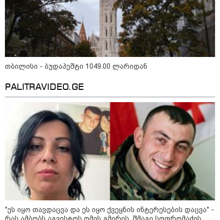
დღის ზოგადი
9
ასტროლოგიური
პროგნოზი
აგვისტო
თბილისი - ბუდაპეშტი 1049.00 ლარიდან
PALITRAVIDEO.GE
აგვისტო აგარაკზე: ეს 5 საქმე
უნდა მოასწროთ შემოდგომის
დადგომამდე
ფული ამ ზოდიაქოს ნიშნების
ხელში აღმოჩნდება: ვინ
გამდიდრდება?
"ეს იყო თავდაცვა და ეს იყო ქვეყნის ინტერესების დაცვა" -
რას ამბობს აგვისტოს ომის გმირის, შმაგი სოფრომაძის