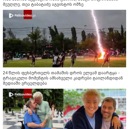
როგორ ჩავიცვათ 40 წლის
მეუღლე, თეა ტაბატაძე აგვისტოს ომზე
შემდეგ: მილიონერების
სტილისტის 8 ოქროს წესი და
აუცილებელი სამოსი
მსოფლიო
24 წლის ფეხბურთელს თამაშის დროს ელვამ დაარტყა -
ტრაგიკული მომენტის ამსახველი კადრები ტაილანდიდან
მედიაში ვრცელდება