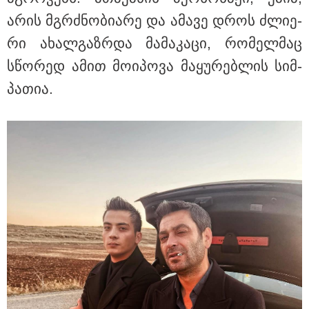
არის მგრძნო­ბი­ა­რე და ამა­ვე დროს ძლი­ე­
რი ახალ­გაზ­რდა მა­მა­კა­ცი, რო­მელ­მაც
სწო­რედ ამით მო­ი­პო­ვა მა­ყუ­რებ­ლის სიმ­
პა­თია.
17:13 / 08-08-2026
"დასავლეთმა საქართველო ჩვენ წინააღმდეგ
გეოპოლიტიკური ბრძოლის უგუნურ იარაღად
გამოიყენა" - დიმიტრი მედვედევი
13:36 / 09-08-2026
24 წლის ფეხბურთელს თამაშის
დროს ელვამ დაარტყა,
დაშავდა 12 ადამიანი -
ვრცელდება ტრაგიკული