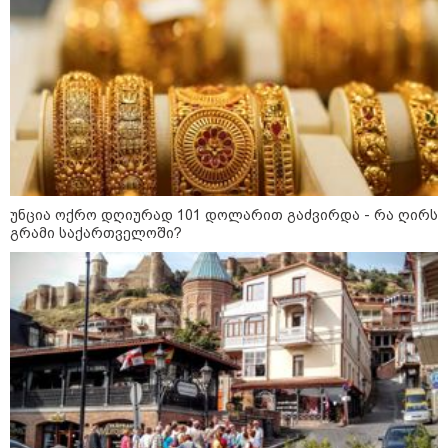
უკრაინამ ბელგოროდზე
დრონებით იერიში მიიტანა,
დაიღუპა 3 ადამიანი და
დაშავდა 25
10:17 / 09-08-2026
რუსებმა ხარკოვს და ოდესას
დაარტყეს, არიან დაღუპულები
და დაშავებულები - რა
ინფორმაციას ავრცელებს
ხარკოვის მერი?
უნცია ოქრო დღიურად 101 დოლარით გაძვირდა - რა ღირს
გრამი საქართველოში?
10:02 / 09-08-2026
"ქართული ოცნება” ხელს
უწყობს ირანული
ტერორისტული ქსელების
უკანონო გაფართოებას, თუმცა
მაინც ამერიკას უყენებს
მოთხოვნებს?" - ჯო უილსონი
კატეგორიის ყველა სიახლე