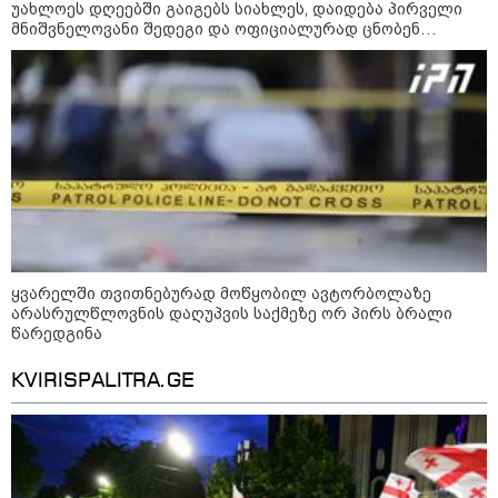
უახლოეს დღეებში გაიგებს სიახლეს, დაიდება პირველი
მნიშვნელოვანი შედეგი და ოფიციალურად ცნობენ
დაზარალებულად
"არის პოლარიზაციის კიდევ უფრო
გაღრმავების საფრთხე და ...“
"გონებაში ვალაგებდი, ეს ამბავი
პირველად ვისთვის მეთქვა, ვის
ყვარელში თვითნებურად მოწყობილ ავტორბოლაზე
უნდა ჩავექოლე“
არასრულწლოვნის დაღუპვის საქმეზე ორ პირს ბრალი
წარედგინა
KVIRISPALITRA.GE
"ძალიან მძიმეა ჩემთვის ის, რაც
ახლა გითხარით“