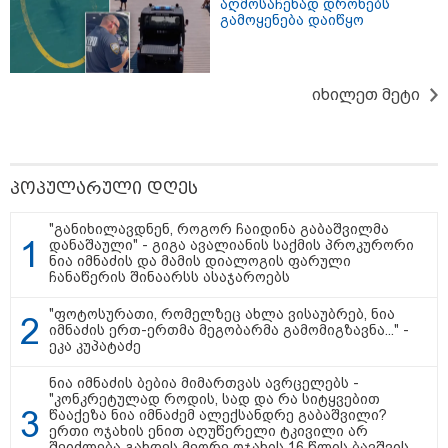
აღმოსაჩენად დრონებს
გამოყენება დაიწყო
იხილეთ მეტი
12:46 / 07-08-2026
ოკუპირებულ აფხაზეთში საწვავის
დეფიციტია, კილომეტრიანი რიგები და
შეზღუდვა საწვავის ჩასხმაზე - რა
პოპულარული დღეს
ინფორმაციას აქვეყნებს "დემოკრატიის
კვლევის ინსტიტუტი“
"განიხილავდნენ, როგორ ჩაიდინა გაბაშვილმა
დანაშაული" - გიგა ავალიანის საქმის პროკურორი
ნია იმნაძის და მამის დიალოგის ფარული
ჩანაწერის შინაარსს ასაჯაროებს
14:23 / 05-08-2026
ევროპელმა და რუსმა ყოფილმა
"ფოტოსურათი, რომელზეც ახლა ვისაუბრებ, ნია
მაღალჩინოსნებმა უკრაინაში
იმნაძის ერთ-ერთმა მეგობარმა გამომიგზავნა..." -
ომთან დაკავშირებით
ეკა კუპატაძე
მოლაპარაკებები გამართეს - რა
არის ცნობილი შეხვედრაზე
ნია იმნაძის ბებია მიმართვას ავრცელებს -
"კონკრეტულად როდის, სად და რა სიტყვებით
წააქეზა ნია იმნაძემ ალექსანდრე გაბაშვილი?
09:55 / 05-08-2026
ერთი ოჯახის ენით აღუწერელი ტკივილი არ
შეიძლება გახდეს მეორე ოჯახის 16 წლის ბავშვის
მორიგი თავდასხმა Wildberries-