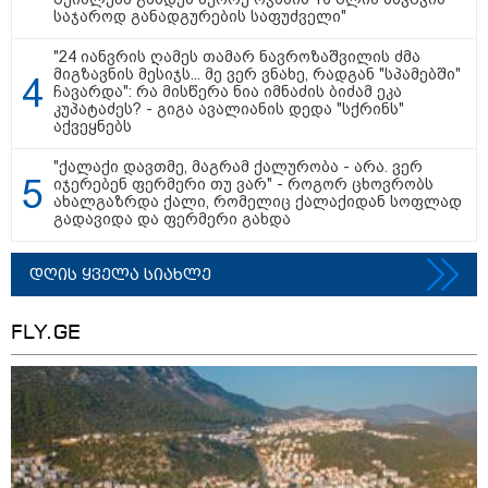
საჯაროდ განადგურების საფუძველი"
ის საწყობზე - დრონებით
თავდასხმის შემდეგ, ტულას
ოლქში მდებარე საწყობში
"24 იანვრის ღამეს თამარ ნავროზაშვილის ძმა
ხანძარია
მიგზავნის მესიჯს... მე ვერ ვნახე, რადგან "სპამებში"
ჩავარდა": რა მისწერა ნია იმნაძის ბიძამ ეკა
კუპატაძეს? - გიგა ავალიანის დედა "სქრინს"
აქვეყნებს
09:12 / 05-08-2026
14 გარდაცვლილი, 22
"ქალაქი დავთმე, მაგრამ ქალურობა - არა. ვერ
დაშავებული, მასშტაბური
იჯერებენ ფერმერი თუ ვარ" - როგორ ცხოვრობს
ხანძარი - რუსეთმა კიევზე
ახალგაზრდა ქალი, რომელიც ქალაქიდან სოფლად
იერიში ბალისტიკური
გადავიდა და ფერმერი გახდა
რაკეტებით მიიტანა
დღის ყველა სიახლე
14:13 / 04-08-2026
მორიგი თავდასხმა რუსეთში,
FLY.GE
ნავთობგადამამუშავებელ
ქარხანაზე - რა დეტალებია
ცნობილი
კატეგორიის ყველა სიახლე