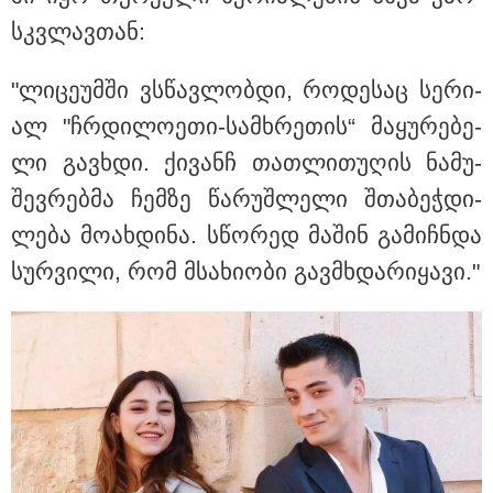
სკვლავ­თან:
"ლი­ცე­უმ­ში ვსწავ­ლობ­დი, რო­დე­საც სე­რი­
ალ "ჩრდი­ლო­ე­თი-სამ­ხრე­თის“ მა­ყუ­რე­ბე­
ლი გავ­ხდი. ქი­ვანჩ თათ­ლი­თუ­ღის ნა­მუ­
შევ­რებ­მა ჩემ­ზე წა­რუშ­ლე­ლი შთა­ბეჭ­დი­
ლე­ბა მო­ახ­დი­ნა. სწო­რედ მა­შინ გა­მიჩ­ნდა
სურ­ვი­ლი, რომ მსა­ხი­ო­ბი გავმხდა­რი­ყა­ვი."
11:36 / 08-08-2026
წელიწადნახევარში საქართველოში 164
ადამიანი დაიკარგა - 57 პირს ამ დრომდე
ეძებენ