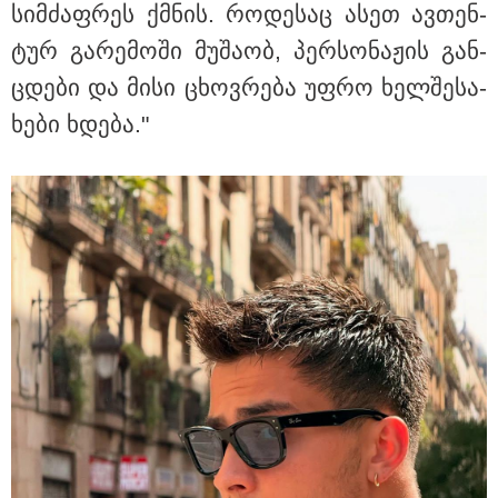
სიმ­ძაფ­რეს ქმნის. რო­დე­საც ასეთ ავ­თენ­
თბილისი - რომი 1316.70 ლარიდან
ტურ გა­რე­მო­ში მუ­შა­ობ, პერ­სო­ნა­ჟის გან­
ცდე­ბი და მისი ცხოვ­რე­ბა უფრო ხელ­შე­სა­
ხე­ბი ხდე­ბა."
მნიშვნელოვანი ინფორმაცია