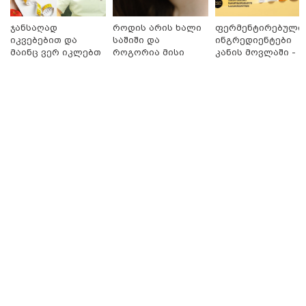
კობახიძის განცხადებას?
ჯანსაღად
როდის არის ხალი
ფერმენტირებული
იკვებებით და
საშიში და
ინგრედიენტები
კატეგორიის ყველა სიახლე
მაინც ვერ იკლებთ
როგორია მისი
კანის მოვლაში -
წონაში? - ლაშა
მოშორების
კორეული
უჩავა მთავარ
მარტივი და
ინოვაციური
მიზეზებზე
უსაფრთხო გზები
ბრენდი Manyo
საუბრობს
საქართველოშია
ოქროს ფასი ბოლო 2 თვის
მაქსიმუმზეა - რა დგას ძვირფასი
ლითონის მკვეთრი გაძვირების
უკან?
უნცია ოქრო დღიურად 101
დოლარით გაძვირდა - რა ღირს
გრამი საქართველოში?
„ტურისტების შემცირების მთავარი