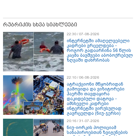
მიზეზი ალბათ, ის პრორუსული,
პროჩინური, პროირანული
პოლიტიკაა, რომელსაც ქვეყანა
ატარებს“ - ცოტნე ჯაფარიძე
რუბრიკის სხვა სიახლეები
22:30 / 07-08-2026
ინტერნეტში ამაღელვებელი
კადრები ვრცელდება -
როგორ გადაარჩინა 56 წლის
კონფლიქტები
კაცმა ბავშვები აბობოქრებულ
ზღვაში დახრჩობას
22:10 / 06-08-2026
ატრაქციონი მწყობრიდან
გამოვიდა და ვიზიტორები
ჰაერში თავდაყირა
დაკიდებული დატოვა -
ამსხევლი კადრები
ინტერნეტში ვირუსულად
გავრცელდა (ნიუ-ჯერსი)
20:16 / 31-07-2026
ნიუ-იორკის პოლიციამ
სანაპიროებთან ზვიგენების