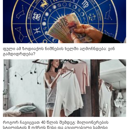
პროკურატურამ 2024 წელს
სამტრედიაში წინასაარჩევნო
კამპანიის დროს ძალადობის
ფაქტზე სამ პირს, მათ შორის ნიკა
მელიას თანმხლებ პირებს
ბრალდება წარუდგინა
ფული ამ ზოდიაქოს ნიშნების ხელში აღმოჩნდება: ვინ
მოზაიკა
გამდიდრდება?
როგორ ჩავიცვათ 40 წლის შემდეგ: მილიონერების
სტილისტის 8 ოქროს წესი და აუცილებელი სამოსი