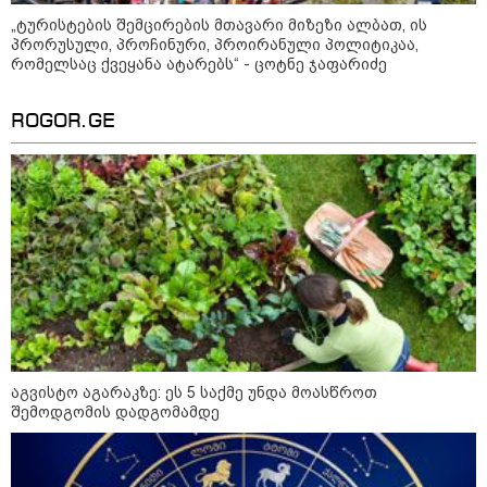
„ტურისტების შემცირების მთავარი მიზეზი ალბათ, ის
პრორუსული, პროჩინური, პროირანული პოლიტიკაა,
რომელსაც ქვეყანა ატარებს“ - ცოტნე ჯაფარიძე
ირანის უსაფრთხოების
ROGOR.GE
სამსახურის ხელმძღვანელი
ჰორმუზის სრუტის გახსნამდე აშშ-
ს მოთხოვნებს უყენებს
ტარიელ კაკაბაძე - ნატა
ვიბლიანის საქმეზე საზოგადოება
უახლოეს დღეებში გაიგებს
სიახლეს, დაიდება პირველი
მნიშვნელოვანი შედეგი და
ოფიციალურად ცნობენ
დაზარალებულად
ყვარელში თვითნებურად
მოწყობილ ავტორბოლაზე
აგვისტო აგარაკზე: ეს 5 საქმე უნდა მოასწროთ
არასრულწლოვნის დაღუპვის
შემოდგომის დადგომამდე
საქმეზე ორ პირს ბრალი
წარედგინა