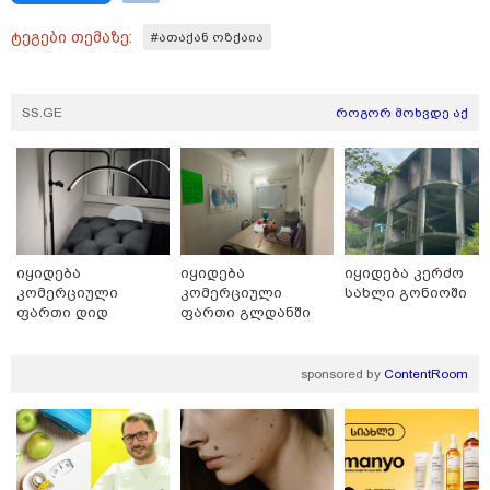
თავისუფლებისთვის შეწირული
გმირების მემორიალზე
გაკეთდა" - "ნაციონალური
ტეგები თემაზე:
#ათაქან ოზქაია
მოძრაობა"
19:03 / 08-08-2026
"მკაცრად ვგმობთ ირაკლი
SS.GE
როგორ მოხვდე აქ
კობახიძის განცხადებას" -
"კოალიცია ცვლილებისთვის"
16:33 / 08-08-2026
"გიორგი ბარამიძემ რაღაც
იყიდება
იყიდება
იყიდება კერძო
არასწორად ჩამოაყალიბა,
კომერციული
კომერციული
სახლი გონიოში
მაგრამ ნამდვილად არ
ფართი დიდ
ფართი გლდანში
ეკუთვნის წიხლი ივანიშვილის
დიღომში
ღალატზე დაფუძნებული
დიქტატურის მსახურებისგან" -
მიხეილ სააკაშვილი
sponsored by
ContentRoom
16:22 / 08-08-2026
"აი, ეს არის სამშობლოს
ღალატი" - როგორ ეხმაურება
ნიკა გვარამია აგვისტოს ომთან
დაკავშირებით ირაკლი