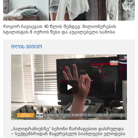
აშშ-მა საქართველოში
დაფუძნებული კრიპტოკომპანია
დაასანქცირა
როგორ ჩავიცვათ 40 წლის შემდეგ: მილიონერების
სტილისტის 8 ოქროს წესი და აუცილებელი სამოსი
18:35 / 08-08-2026
დღის ვიდეო
"ბულგარეთის საჰაერო
სივრცეში დრონი აფეთქდა" -
ბულგარეთის პრემიერ-მინისტრი
17:13 / 08-08-2026
"დასავლეთმა საქართველო
ჩვენ წინააღმდეგ
გეოპოლიტიკური ბრძოლის
უგუნურ იარაღად გამოიყენა" -
დიმიტრი მედვედევი
„პალიტრანიუსზე“ სეზონი წარმატებით დასრულდა
23:40 / 07-08-2026
– სექტემბრიდან მაყურებელს სიახლეები ელოდება