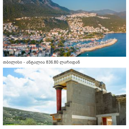
მსოფლიო სასიცოცხლოდ
მნიშვნელოვანი პროდუქტის
დეფიციტის წინაშე დგას
კონფლიქტები
თბილისი - ანტალია 836.80 ლარიდან