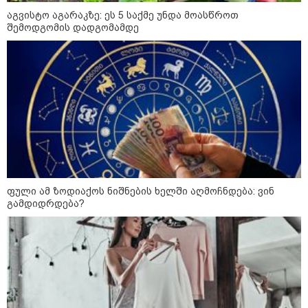
აგვისტო აგარაკზე: ეს 5 საქმე უნდა მოასწროთ
შემოდგომის დადგომამდე
ფული ამ ზოდიაქოს ნიშნების ხელში აღმოჩნდება: ვინ
13:15 / 08-08-2026
გამდიდრდება?
უძველესი სენი და ეპიდემია: აშშ-ში
ერთდროულად კეთრს და ნაწლავურ
ინფექციას ებრძვიან - რა უნდა ვიცოდეთ
და რამდენად სახიფათოა
21:17 / 08-08-2026