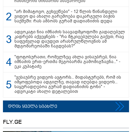
ჩანაწერის შინაარსს ასაჯაროებს
დაკავშირებით ირაკლი
კობახიძის განცხადებას?
"არ მიმატოვო, გეხვეწები" - 12 წლის წინანდელი
ვიდეო და ახალი გარემოება დაკარგული ბიჭის
საქმეში: რას ამბობს გურამ დადიანიძის დედა
კატეგორიის ყველა სიახლე
ადვოკატი ნია იმნაძის საავადმყოფოში გადაღებულ
კადრებს აქვეყნებს - "რა მტკიცებულება გაქვთ, რაც
საფუძვლად დაუდეთ არასრულწლოვნის ამ
მდგომარეობაში ჩაგდებას?"
"ფოტოსურათი, რომელზეც ახლა ვისაუბრებ, ნია
იმნაძის ერთ-ერთმა მეგობარმა გამომიგზავნა..." -
ეკა კუპატაძე
რა არის ცნობილი,
საქართველოში დაფუძნებულ
"ვესაუბრე ვიდეოს ავტორს... მიდასტურებს, რომ ის
კრიპტოკომპანიაზე, რომელიც
იმყოფებოდა ადგილზე, თავად იღებდა ვიდეოს...
აშშ-ს სახაზინო დეპარტამენტმა
საყურადღებოა გურამ დადიანიძის ტონი" -
დაასანქცირა
ადვოკატი ახალი დეტალებით
აზერბაიჯანის რკინიგზა ბაქო-
დღის ყველა სიახლე
თბილისი-ბაქოს საერთაშორისო
მარშრუტზე ბილეთების გაყიდვის
პერიოდს ახანგრძლივებს
FLY.GE