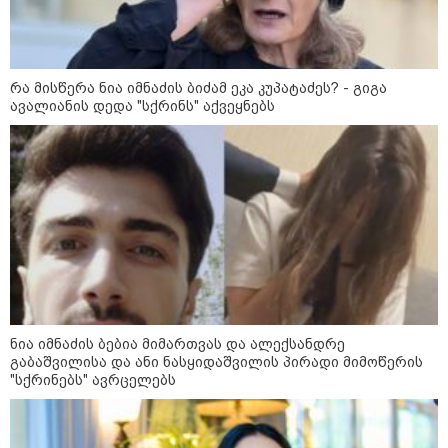
მორიგი თავდასხმა Wildberries-
ის საწყობზე - დრონებით
თავდასხმის შემდეგ, ტულას
ოლქში მდებარე საწყობში
ხანძარია
რა მისწერა ნია იმნაძის ბიძამ ეკა კუპატაძეს? - გიგა
ავალიანის დედა "სქრინს" აქვეყნებს
09:12 / 05-08-2026
14 გარდაცვლილი, 22
დაშავებული, მასშტაბური
ხანძარი - რუსეთმა კიევზე
იერიში ბალისტიკური
რაკეტებით მიიტანა
14:13 / 04-08-2026
მორიგი თავდასხმა რუსეთში,
ნავთობგადამამუშავებელ
ქარხანაზე - რა დეტალებია
ნია იმნაძის ბებია მიმართვას და ალექსანდრე
ცნობილი
გაბაშვილისა და ანი ნასყიდაშვილის პირადი მიმოწერის
"სქრინებს" ავრცელებს
კატეგორიის ყველა სიახლე