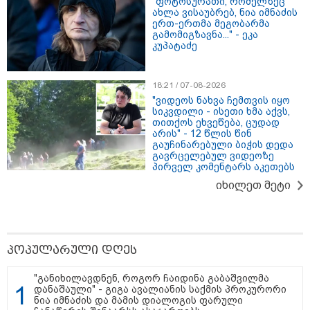
"ფოტოსურათი, რომელზეც
საქართველოს
ახლა ვისაუბრებ, ნია იმნაძის
თავისუფლებისთვის შეწირული
ერთ-ერთმა მეგობარმა
გმირების მემორიალზე
გამომიგზავნა..." - ეკა
გაკეთდა" - "ნაციონალური
კუპატაძე
მოძრაობა"
19:03 / 08-08-2026
"მკაცრად ვგმობთ ირაკლი
18:21 / 07-08-2026
კობახიძის განცხადებას" -
"ვიდეოს ნახვა ჩემთვის იყო
"კოალიცია ცვლილებისთვის"
სიკვდილი - ისეთი ხმა აქვს,
თითქოს ეხვეწება, ცუდად
არის" - 12 წლის წინ
გაუჩინარებული ბიჭის დედა
გავრცელებულ ვიდეოზე
პირველ კომენტარს აკეთებს
16:33 / 08-08-2026
"გიორგი ბარამიძემ რაღაც
იხილეთ მეტი
არასწორად ჩამოაყალიბა,
მაგრამ ნამდვილად არ
ეკუთვნის წიხლი ივანიშვილის
ღალატზე დაფუძნებული
დიქტატურის მსახურებისგან" -
მიხეილ სააკაშვილი
პოპულარული დღეს
16:22 / 08-08-2026
"განიხილავდნენ, როგორ ჩაიდინა გაბაშვილმა
"აი, ეს არის სამშობლოს
დანაშაული" - გიგა ავალიანის საქმის პროკურორი
ღალატი" - როგორ ეხმაურება
ნია იმნაძის და მამის დიალოგის ფარული
ნიკა გვარამია აგვისტოს ომთან