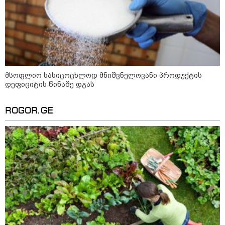
ფული ამ ზოდიაქოს ნიშნების
ხელში აღმოჩნდება: ვინ
გამდიდრდება?
მსოფლიო სასიცოცხლოდ მნიშვნელოვანი პროდუქტის
დეფიციტის წინაშე დგას
როგორ ჩავიცვათ 40 წლის
შემდეგ: მილიონერების
სტილისტის 8 ოქროს წესი და
ROGOR.GE
აუცილებელი სამოსი
მსოფლიო