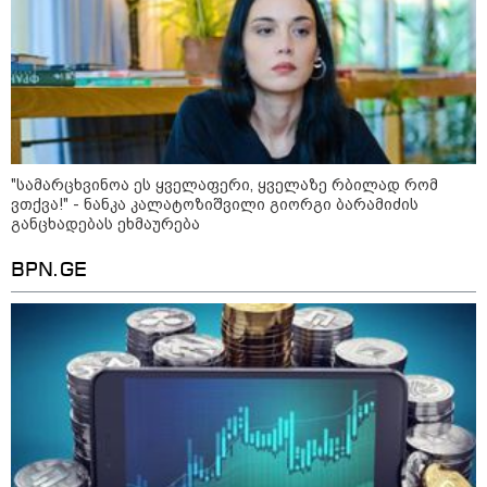
"სა­მარ­ცხვი­ნოა ეს ყვე­ლა­ფე­რი, ყვე­ლა­ზე რბი­ლად რომ
ვთქვა!" - ნანკა კალატოზიშვილი გიორგი ბარამიძის
განცხადებას ეხმაურება
BPN.GE
კატეგორიები