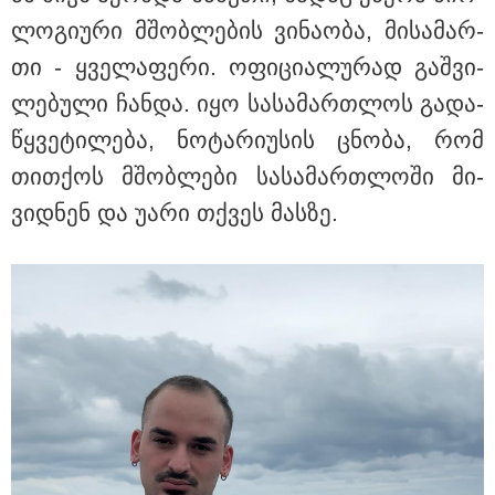
ლო­გი­უ­რი მშობ­ლე­ბის ვი­ნა­ო­ბა, მი­სა­მარ­
თი - ყვე­ლა­ფე­რი. ოფი­ცი­ა­ლუ­რად გაშ­ვი­
ლე­ბუ­ლი ჩან­და. იყო სა­სა­მარ­თლოს გა­და­
წყვე­ტი­ლე­ბა, ნო­ტა­რი­უ­სის ცნო­ბა, რომ
თით­ქოს მშობ­ლე­ბი სა­სა­მარ­თლო­ში მი­
ვიდ­ნენ და უარი თქვეს მას­ზე.
17:13 / 08-08-2026
"დასავლეთმა საქართველო ჩვენ წინააღმდეგ
გეოპოლიტიკური ბრძოლის უგუნურ იარაღად
გამოიყენა" - დიმიტრი მედვედევი
21:17 / 08-08-2026
აშშ-მა საქართველოში
დაფუძნებული კრიპტოკომპანია
დაასანქცირა