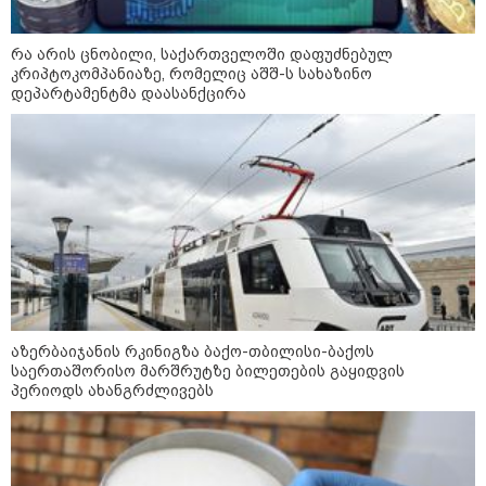
დღის ზოგადი
8
რა არის ცნობილი, საქართველოში დაფუძნებულ
ასტროლოგიური
კრიპტოკომპანიაზე, რომელიც აშშ-ს სახაზინო
პროგნოზი
დეპარტამენტმა დაასანქცირა
აგვისტო
8 აგვისტო ახალ შთაგონებასა და ემოციურ სიახლოვეს
მოიტანს. გაიზრდება ინტერესი შემოქმედებითი საქმიანობისა
და კულტურული ღონისძიებების მიმართ. საღამო
განსაკუთრებით ხელსაყრელია საყვარელ ადამიანებთან
დროის გასატარებლად და თბილი, გულახდილი
საუბრებისთვის.
აზერბაიჯანის რკინიგზა ბაქო-თბილისი-ბაქოს
საერთაშორისო მარშრუტზე ბილეთების გაყიდვის
პერიოდს ახანგრძლივებს
აგვისტო აგარაკზე: ეს 5 საქმე
უნდა მოასწროთ შემოდგომის
დადგომამდე