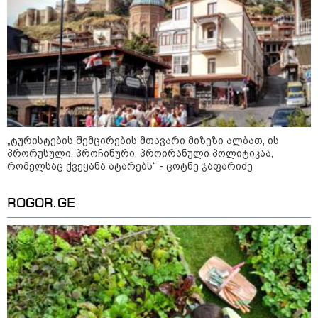
დაკავშირებით ირაკლი
კობახიძის განცხადებას?
კატეგორიის ყველა სიახლე
„ტურისტების შემცირების მთავარი მიზეზი ალბათ, ის
პრორუსული, პროჩინური, პროირანული პოლიტიკაა,
ოქროს ფასი ბოლო 2 თვის
რომელსაც ქვეყანა ატარებს“ - ცოტნე ჯაფარიძე
მაქსიმუმზეა - რა დგას ძვირფასი
ლითონის მკვეთრი გაძვირების
უკან?
ROGOR.GE
უნცია ოქრო დღიურად 101
დოლარით გაძვირდა - რა ღირს
გრამი საქართველოში?