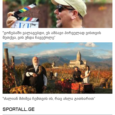
როგორ ჩავიცვათ 40 წლის
შემდეგ: მილიონერების
სტილისტის 8 ოქროს წესი და
აუცილებელი სამოსი
"გონებაში ვალაგებდი, ეს ამბავი პირველად ვისთვის
მეთქვა, ვის უნდა ჩავექოლე“
მსოფლიო
"ძალიან მძიმეა ჩემთვის ის, რაც ახლა გითხარით“
SPORTALL.GE