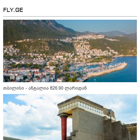
10:29 / 09-08-2026
"ვერასდროს ვიფიქრებდი, რომ
FLY.GE
ჩვენი ცხოვრება შენთან ერთად
ასეთ არარომანტიკულ ფაზაში
შევიდოდა" - თეონა კონტრიძე
ქორწინებიდან 18 წლის თავზე
ქმარს ემოციურ "პოსტს" უძღვნის
კატეგორიის ყველა სიახლე
მკითხველის რჩევით
თბილისი - ანტალია 826.90 ლარიდან