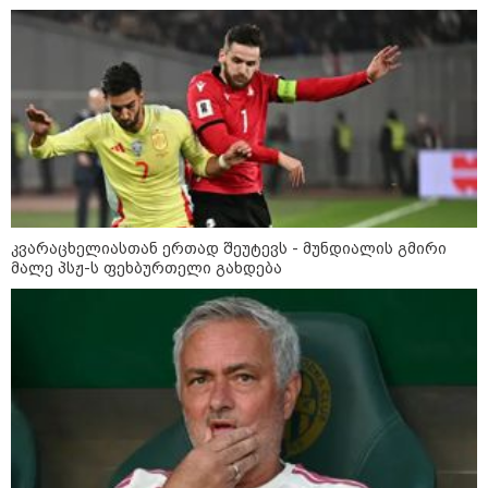
13:15 / 08-08-2026
უძველესი სენი და ეპიდემია: აშშ-ში
ერთდროულად კეთრს და ნაწლავურ
ინფექციას ებრძვიან - რა უნდა ვიცოდეთ
კვარაცხელიასთან ერთად შეუტევს - მუნდიალის გმირი
და რამდენად სახიფათოა
მალე პსჟ-ს ფეხბურთელი გახდება
13:36 / 09-08-2026
24 წლის ფეხბურთელს თამაშის
დროს ელვამ დაარტყა,
დაშავდა 12 ადამიანი -
ვრცელდება ტრაგიკული
მომენტის ამსახველი კადრები
ტაილანდიდან
12:47 / 09-08-2026