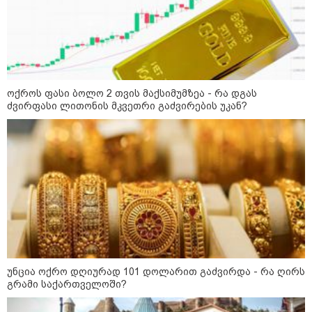
საქართველოს
თავისუფლებისთვის შეწირული
გმირების მემორიალზე
გაკეთდა" - "ნაციონალური
მოძრაობა"
19:03 / 08-08-2026
"მკაცრად ვგმობთ ირაკლი
კობახიძის განცხადებას" -
ოქროს ფასი ბოლო 2 თვის მაქსიმუმზეა - რა დგას
"კოალიცია ცვლილებისთვის"
ძვირფასი ლითონის მკვეთრი გაძვირების უკან?
16:33 / 08-08-2026
"გიორგი ბარამიძემ რაღაც
არასწორად ჩამოაყალიბა,
მაგრამ ნამდვილად არ
ეკუთვნის წიხლი ივანიშვილის
ღალატზე დაფუძნებული
დიქტატურის მსახურებისგან" -
მიხეილ სააკაშვილი
უნცია ოქრო დღიურად 101 დოლარით გაძვირდა - რა ღირს
16:22 / 08-08-2026
გრამი საქართველოში?
"აი, ეს არის სამშობლოს
ღალატი" - როგორ ეხმაურება
ნიკა გვარამია აგვისტოს ომთან