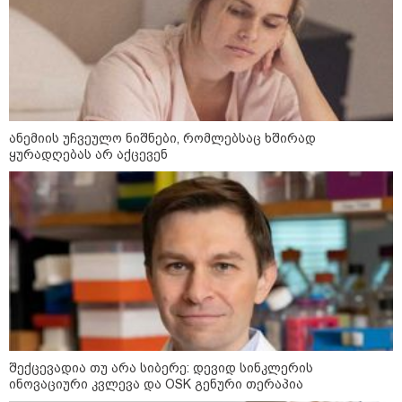
ირანის უსაფრთხოების
სამსახურის ხელმძღვანელი
ანემიის უჩვეულო ნიშნები, რომლებსაც ხშირად
ჰორმუზის სრუტის გახსნამდე აშშ-
ყურადღებას არ აქცევენ
ს მოთხოვნებს უყენებს
ტარიელ კაკაბაძე - ნატა
ვიბლიანის საქმეზე საზოგადოება
უახლოეს დღეებში გაიგებს
სიახლეს, დაიდება პირველი
მნიშვნელოვანი შედეგი და
ოფიციალურად ცნობენ
დაზარალებულად
ყვარელში თვითნებურად
მოწყობილ ავტორბოლაზე
არასრუწლოვნის დაღუპვის
საქმეზე 2 პირს ბრალი წარედგინა
შექცევადია თუ არა სიბერე: დევიდ სინკლერის
ინოვაციური კვლევა და OSK გენური თერაპია