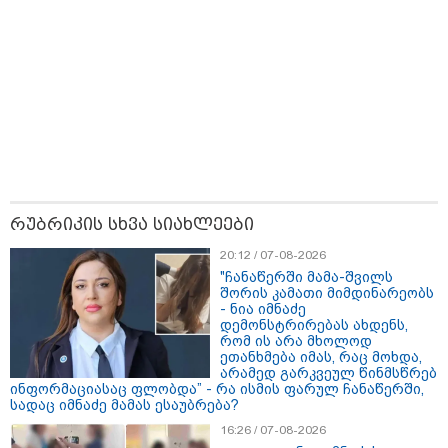
11:13 / 05-08-2026
Hisense წარმოგიდგენთ გზავნილს "ინოვაციები
უკეთესი ცხოვრებისათვის" FIFA-ს 2026 წლის
მსოფლიო ჩემპიონატზე™
რუბრიკის სხვა სიახლეები
20:12 / 07-08-2026
"ჩანაწერში მამა-შვილს
შორის კამათი მიმდინარეობს
- ნია იმნაძე
15:49 / 06-08-2026
დემონსტრირებას ახდენს,
შეიძინე ალდაგის სამოგზაურო დაზღვევა და
რომ ის არა მხოლოდ
მიიღე გაორმაგებული ინტერნეტი
ეთანხმება იმას, რაც მოხდა,
არამედ გარკვეულ წინმსწრებ
ინფორმაციასაც ფლობდა” - რა ისმის ფარულ ჩანაწერში,
სადაც იმნაძე მამას ესაუბრება?
საზოგადოება
16:26 / 07-08-2026