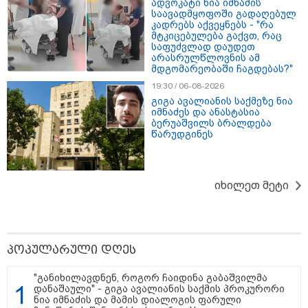
ადვოკატი ნია იმნაძის
საავადმყოფოში გადაღებულ
კადრებს აქვეყნებს - "რა
მტკიცებულება გაქვთ, რაც
საფუძვლად დაუდეთ
არასრულწლოვნის ამ
მდგომარეობაში ჩაგდებას?"
19:30 / 06-08-2026
გიგა ავალიანის საქმეზე ნია
იმნაძეს და ანასტასია
ბერუაშვილს ბრალდება
წარუდგინეს
იხილეთ მეტი
11:36 / 08-08-2026
წელიწადნახევარში საქართველოში 164
პოპულარული დღეს
ადამიანი დაიკარგა - 57 პირს ამ დრომდე
"განიხილავდნენ, როგორ ჩაიდინა გაბაშვილმა
ეძებენ
დანაშაული" - გიგა ავალიანის საქმის პროკურორი
ნია იმნაძის და მამის დიალოგის ფარული