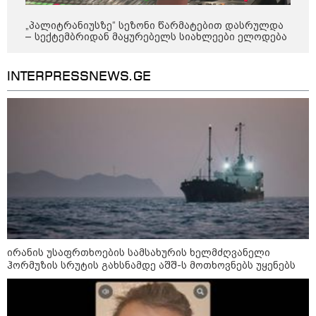
მორიგი თავდასხმა Wildberries-
ის საწყობზე - დრონებით
„პალიტრანიუსზე“ სეზონი წარმატებით დასრულდა
თავდასხმის შემდეგ, ტულას
– სექტემბრიდან მაყურებელს სიახლეები ელოდება
ოლქში მდებარე საწყობში
ხანძარია
INTERPRESSNEWS.GE
09:12 / 05-08-2026
14 გარდაცვლილი, 22
დაშავებული, მასშტაბური
ხანძარი - რუსეთმა კიევზე
იერიში ბალისტიკური
რაკეტებით მიიტანა
14:13 / 04-08-2026
მორიგი თავდასხმა რუსეთში,
ნავთობგადამამუშავებელ
ქარხანაზე - რა დეტალებია
ცნობილი
ირანის უსაფრთხოების სამსახურის ხელმძღვანელი
ჰორმუზის სრუტის გახსნამდე აშშ-ს მოთხოვნებს უყენებს
კატეგორიის ყველა სიახლე