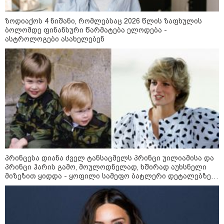
კატეგორიის ყველა სიახლე
ზოდიაქოს 4 ნიშანი, რომლებსაც 2026 წლის ზაფხულის
ბოლომდე ფინანსური წარმატება ელოდება -
ასტროლოგები ასახელებენ
"არის პოლარიზაციის კიდევ უფრო
გაღრმავების საფრთხე და ...“
"გონებაში ვალაგებდი, ეს ამბავი
პირველად ვისთვის მეთქვა, ვის
უნდა ჩავექოლე“
პრინცესა დიანა ძველ ტანსაცმელს პრინცი უილიამისა და
პრინცი ჰარის გამო, მოულოდნელად, ხშირად აუხსნელი
მიზეზით ყიდდა - ყოფილი სამეფო ბატლერი დეტალებზე
საკუთარ წიგნში საუბრობს
"ძალიან მძიმეა ჩემთვის ის, რაც
ახლა გითხარით“