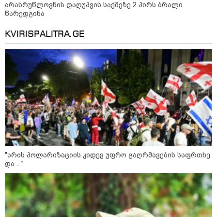
არასრუწლოვნის დაღუპვის საქმეზე 2 პირს ბრალი
წარედგინა
დღის ზოგადი
9
ასტროლოგიური
KVIRISPALITRA.GE
პროგნოზი
აგვისტო
აგვისტო აგარაკზე: ეს 5 საქმე
უნდა მოასწროთ შემოდგომის
დადგომამდე
"არის პოლარიზაციის კიდევ უფრო გაღრმავების საფრთხე
და ...“
ფული ამ ზოდიაქოს ნიშნების
ხელში აღმოჩნდება: ვინ
გამდიდრდება?