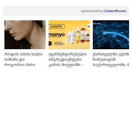
sponsored by
ContentRoom
თბილისი - რომი 1316.70 ლარიდან
როდის არის ხალი
ფერმენტირებული
ქართველმა ექიმმ
საშიში და
ინგრედიენტები
ჩინეთიდან
როგორია მისი
კანის მოვლაში -
საქართველოში, 6
მნიშვნელოვანი ინფორმაცია
მოშორების
კორეული
000 კილომეტრის
მარტივი და
ინოვაციური
დაშორებით,
უსაფრთხო გზები
ბრენდი Manyo
ტელერობოტული
საქართველოშია
ოპერაცია ჩაატარ
- ისტორია
დაწერილია