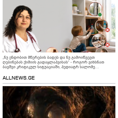
პროკურატურამ 2024 წელს
სამტრედიაში წინასაარჩევნო
კამპანიის დროს ძალადობის
ფაქტზე სამ პირს, მათ შორის ნიკა
მელიას თანმხლებ პირებს
ბრალდება წარუდგინა
მოზაიკა
„ნუ ენდობით მწერების ბადეს და ნუ გამოიწვევთ
ღებინებას ქიმიის გადაყლაპვისას“ - როგორ ვიხსნათ
ბავშვი კრიტიკულ სიტუაციაში, პედიატრ სალომე
ახვლედიანის რჩევები
ALLNEWS.GE