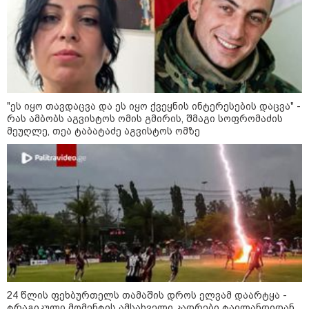
"ყოველთვის ჩემზე უკეთესს
მხდიდი - შენი ავადმყოფობითაც
კი აგრძელებ ამის გაკეთებას" -
თეონა კონტრიძე მეუღლეს
ემოციურ "პოსტს" უძღვნის
"ეს იყო თავდაცვა და ეს იყო ქვეყნის ინტერესების დაცვა" -
პოლიციამ ,,გლოვოს” კურიერზე
რას ამბობს აგვისტოს ომის გმირის, შმაგი სოფრომაძის
თავდასხმის ბრალდებით 3 პირი,
მეუღლე, თეა ტაბატაძე აგვისტოს ომზე
მათ შორის 2 არასრულწლოვანი
დააკავა - შსს ინფორმაციას
ავრცელებს
პოლიტიკა
24 წლის ფეხბურთელს თამაშის დროს ელვამ დაარტყა -
ტრაგიკული მომენტის ამსახველი კადრები ტაილანდიდან