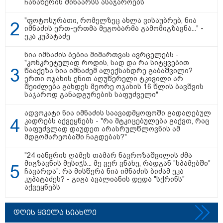
ჩანაწერის შინაარსს ასაჯაროებს
14:07 / 09-08-2026
თბილისის ზღვაზე 17 წლის ბიჭი
"ფოტოსურათი, რომელზეც ახლა ვისაუბრებ, ნია
დაიხრჩო - ცნობილი ხდება მისი
იმნაძის ერთ-ერთმა მეგობარმა გამომიგზავნა..." -
ვინაობა
ეკა კუპატაძე
ნია იმნაძის ბებია მიმართვას ავრცელებს -
"კონკრეტულად როდის, სად და რა სიტყვებით
წააქეზა ნია იმნაძემ ალექსანდრე გაბაშვილი?
ერთი ოჯახის ენით აღუწერელი ტკივილი არ
12:27 / 09-08-2026
შეიძლება გახდეს მეორე ოჯახის 16 წლის ბავშვის
წალენჯიხის არტ-მეურნეობაში,
საჯაროდ განადგურების საფუძველი"
ნიკო კვარაცხელიას სახელობის
IT სკოლის კურსამთავრებულებს
ადვოკატი ნია იმნაძის საავადმყოფოში გადაღებულ
სერტიფიკატები გადაეცათ
კადრებს აქვეყნებს - "რა მტკიცებულება გაქვთ, რაც
საფუძვლად დაუდეთ არასრულწლოვნის ამ
მდგომარეობაში ჩაგდებას?"
"24 იანვრის ღამეს თამარ ნავროზაშვილის ძმა
11:59 / 09-08-2026
მიგზავნის მესიჯს... მე ვერ ვნახე, რადგან "სპამებში"
ხანძარი ლილო-მარტყოფის
ჩავარდა": რა მისწერა ნია იმნაძის ბიძამ ეკა
გზაზე - რა ვითარებაა ადგილზე
კუპატაძეს? - გიგა ავალიანის დედა "სქრინს"
ამ წუთებში? (ვიდეო)
აქვეყნებს
დღის ყველა სიახლე