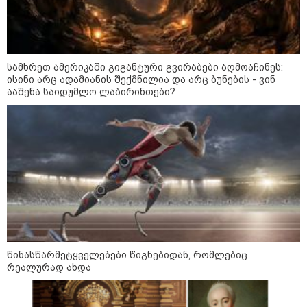
სამხრეთ ამერიკაში გიგანტური გვირაბები აღმოაჩინეს:
ისინი არც ადამიანის შექმნილია და არც ბუნების - ვინ
11:17 / 08-08-2026
ააშენა საიდუმლო ლაბირინთები?
არშემდგარი ქორწინება 15 წლით უფროს
ქართველთან - ალინა კაბაევას
საიდუმლო ცხოვრება: როგორ
გამოიყურებოდა ის პლასტიკურ
ოპერაციებამდე
14:20 / 08-08-2026
"ქალაქი დავთმე, მაგრამ
ქალურობა - არა. ვერ იჯერებენ
ფერმერი თუ ვარ" - როგორ
წინასწარმეტყველებები წიგნებიდან, რომლებიც
ცხოვრობს ახალგაზრდა ქალი,
რეალურად ახდა
რომელიც ქალაქიდან სოფლად
გადავიდა და ფერმერი გახდა