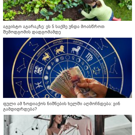
„ტურისტების შემცირების მთავარი
მიზეზი ალბათ, ის პრორუსული,
პროჩინური, პროირანული
პოლიტიკაა, რომელსაც ქვეყანა
ატარებს“ - ცოტნე ჯაფარიძე
აგვისტო აგარაკზე: ეს 5 საქმე უნდა მოასწროთ
შემოდგომის დადგომამდე
კონფლიქტები
ფული ამ ზოდიაქოს ნიშნების ხელში აღმოჩნდება: ვინ
გამდიდრდება?