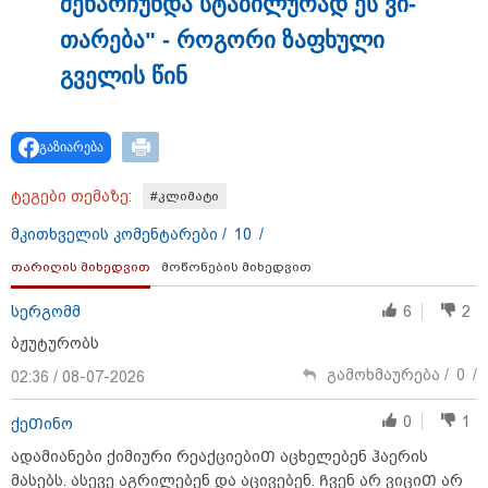
შე­ნარ­ჩუნ­და სტა­ბი­ლუ­რად ეს ვი­
თა­რე­ბა" - რო­გო­რი ზა­ფხუ­ლი
გვე­ლის წინ
მნიშვნელოვანი ინფორმაცია
გაზიარება
ტეგები თემაზე:
#კლიმატი
მკითხველის კომენტარები /
10
/
თარიღის მიხედვით
მოწონების მიხედვით
სერგომმ
6
2
ბჟუტურობს
11:13 / 05-08-2026
გამოხმაურება /
0
/
02:36 / 08-07-2026
Hisense წარმოგიდგენთ გზავნილს "ინოვაციები
უკეთესი ცხოვრებისათვის" FIFA-ს 2026 წლის
0
1
ქეᲗინო
მსოფლიო ჩემპიონატზე™
ადამიანები ქიმიური რეაქციებიᲗ აცხელებენ ჰაერის
მასებს. ასევე აგრილებენ და აცივებენ. Ჩვენ არ ვიციᲗ არ