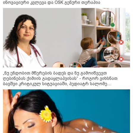
ინოვაციური კვლევა და OSK გენური თერაპია
09:00 / 07-08-2026
18 წელი აგვისტოს ომიდან - ტრაგიკული
„ნუ ენდობით მწერების ბადეს და ნუ გამოიწვევთ
მოვლენების ქრონოლოგია, რომელიც
ღებინებას ქიმიის გადაყლაპვისას“ - როგორ ვიხსნათ
შესაძლოა, აღარ გვახსოვს
ბავშვი კრიტიკულ სიტუაციაში, პედიატრ სალომე
ახვლედიანის რჩევები
22:28 / 07-08-2026
სად იზღუდება მოძრაობა -
თბილისის მერია ინფორმაციას
ავრცელებს