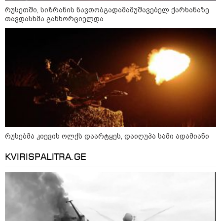
ფული ამ ზოდიაქოს ნიშნების
რუსეთში, სიზრანის ნავთობგადამამუშავებელ ქარხანაზე
ხელში აღმოჩნდება: ვინ
თავდასხმა განხორციელდა
გამდიდრდება?
როგორ ჩავიცვათ 40 წლის
შემდეგ: მილიონერების
სტილისტის 8 ოქროს წესი და
აუცილებელი სამოსი
რუსებმა კიევის ოლქს დაარტყეს, დაიღუპა სამი ადამიანი
მსოფლიო
KVIRISPALITRA.GE