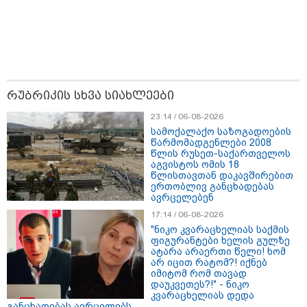
შეგარცხვენთ... თქვენი
შეცდომა არის დანაშაულის
ტოლფასი" - ეკა კუპატაძე ნანუკა
ჟორჟოლიანს
09:33 / 05-08-2026
"მამის მიერ ცოტნესთვის
დატოვებულ სახლში
რუბრიკის სხვა სიახლეები
თვითნებურად ცხოვრობს
ადამიანი, რომელიც ზვიადის
23:14 / 06-08-2026
ანდერძში ერთი სიტყვითაც კი
არ არის მოხსენიებული" - ანა
სამოქალაქო საზოგადოების
ჯაბაური
წარმომადგენლები 2008
წლის რუსეთ-საქართველოს
09:32 / 05-08-2026
აგვისტოს ომის 18
წლისთავთან დაკავშირებით
"4 დღე უწყლოდ და უპუროდ
ერთობლივ განცხადებას
გაატარეს, მათ სიცოცხლე
ავრცელებენ
დავუბრუნეთ" - ქართველი
მეზღვაური წერს, რომ 36
17:14 / 06-08-2026
მიგრანტი, მათ შორის, ორსული
"ნიკო კვარაცხელიას საქმის
გოგონა გადაარჩინა
ფიგურანტები ხელის გულზე
ატარა არაერთი წელი! ხომ
არ იცით რატომ?! იქნებ
12:20 / 04-08-2026
იმიტომ რომ თავად
"როცა კანონიკიდან
დაუკვეთეს?!" - ნიკო
გამომდინარე, მართებულად
კვარაცხელიას დედა
მიგვაჩნია, რომ ადამიანის
განცხადებას ავრცელებს