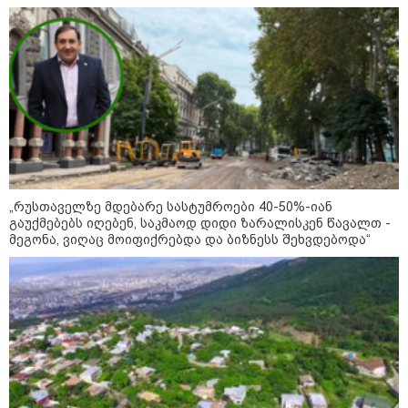
პატრონობისთვის სახელმწიფო კომპანიის შექმნა
მიწები გაძვირდეს
სამართალი
„რუსთაველზე მდებარე სასტუმროები 40-50%-იან
გაუქმებებს იღებენ, საკმაოდ დიდი ზარალისკენ წავალთ -
მეგონა, ვიღაც მოიფიქრებდა და ბიზნესს შეხვდებოდა“