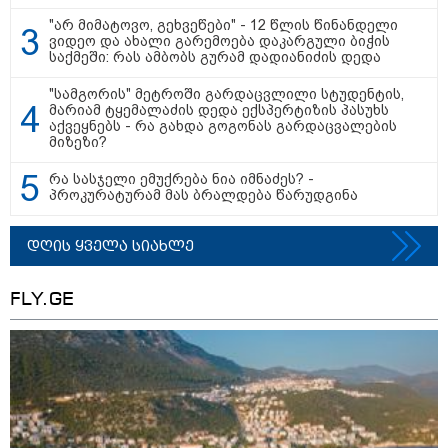
ასრულებს
წარმოშობის შესახებ
შეყვარებ
ევროკავშირის
აქამდე არსებული
საქართვე
"არ მიმატოვო, გეხვეწები" - 12 წლის წინანდელი
შუამავლობით
თეორიები თავდაყირა
გაიცანით 
ვიდეო და ახალი გარემოება დაკარგული ბიჭის
დადებულ 2008 წლის 12
დგება - რა აღმოაჩინეს
გუიმჯიანი
საქმეში: რას ამბობს გურამ დადიანიძის დედა
აგვისტოს ცეცხლის
მეცნიერებმა?
ენასა და
შეწყვეტის შეთანხმებას"
საქართვ
"სამგორის" მეტროში გარდაცვლილი სტუდენტის,
- საგარეო უწყება
შეყვარებ
მარიამ ტყემალაძის დედა ექსპერტიზის პასუხს
ბიჭი
აქვეყნებს - რა გახდა გოგონას გარდაცვალების
მიზეზი?
რა სასჯელი ემუქრება ნია იმნაძეს? -
"Soos! ამ წუთებში თავს დაესხნენ
პროკურატურამ მას ბრალდება წარუდგინა
არასრულწლოვანების და
სავარაუდოდ არა მარტო
არასრულწლოვანების ჯგუფი" - რა
დღის ყველა სიახლე
ინფორმაციას ავრცელებს
ადვოკატი?
FLY.GE
"იპოვონ ერთი გოგონა, ვისაც გიგა
სექსუალურად ავიწროებდა - თუ
გამოჩნდება 10 000 ლარს
ოფიციალურად, სახალხოდ
გადავცემ" - ეკა კუპატაძე
განცხადებას ავრცელებს
რა ისმინს სახლში დაყენებული
მომსასმენი მოწყობილობის