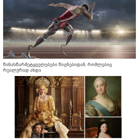
კატეგორიის ყველა სიახლე
შავ ზღვაში გემებზე
თავდასხმებმა რუსეთ-უკრაინის
ომში რეკორდული მასშტაბი
წინასწარმეტყველებები წიგნებიდან, რომლებიც
მიიღო
რეალურად ახდა
რა შემთხვევაში შეიძლება
ჩამოერთვას მშობელს მშობლის
უფლება
„ჩემს ცხოვრებაში ახალი ეტაპი
იწყება“