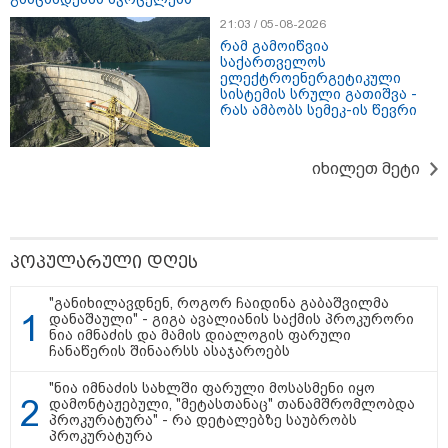
გასვენება ტაძრიდან არ მოხდეს,
ეს მგლოვიარეს ისეთი
21:03 / 05-08-2026
სიყვარულითა უნდა ავუხსნათ,
რამ გამოიწვია
რომ შფოთვა არ დაიბადოს" -
საქართველოს
დედა სიდონია
ელექტროენერგეტიკული
კატეგორიის ყველა სიახლე
სისტემის სრული გათიშვა -
რას ამბობს სემეკ-ის წევრი
იხილეთ მეტი
მკითხველის რჩევით
პოპულარული დღეს
"განიხილავდნენ, როგორ ჩაიდინა გაბაშვილმა
დანაშაული" - გიგა ავალიანის საქმის პროკურორი
ნია იმნაძის და მამის დიალოგის ფარული
ჩანაწერის შინაარსს ასაჯაროებს
"ნია იმნაძის სახლში ფარული მოსასმენი იყო
დამონტაჟებული, "მეტასთანაც" თანამშრომლობდა
10:44 / 08-08-2026
10:14 / 08-08-2026
09:36 / 08-08
პროკურატურა" - რა დეტალებზე საუბრობს
"ოკუპაციის 18
დედამიწაზე
"ბავშვობი
პროკურატურა
წლისთავზე რუსეთი არ
სიცოცხლის
ფანატიკუ