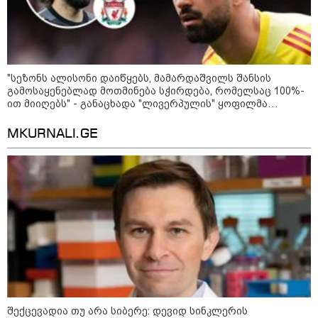
დაიღუპა სამი ადამიანი
2008 წლის რუსეთ-საქართველოს
"სეზონს ალისონი დაიწყებს, მამარდაშვილს შანსის
ომის მე-18 წლისთავთან
გამოსაყენებლად მოთმინება სჭირდება, რომელსაც 100%-
დაკავშირებით ადმინისტრაციულ
ით მიიღებს" - განაცხადა "ლივერპულის" ყოფილმა
შენობებზე სახელმწიფო დროშები
მეკარემ
დაეშვა
MKURNALI.GE
საზოგადოება
შექცევადია თუ არა სიბერე: დევიდ სინკლერის