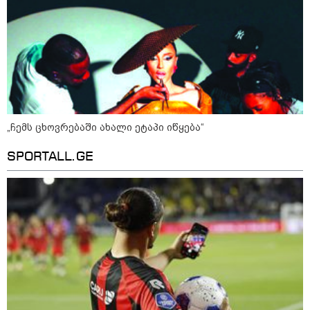
22:45 / 07-08-2026
14 წლის მოზარდმა საკუთარი
პაპა და ბებია მოკლა, შემდეგ კი
სკოლაში ცეცხლი გახსნა - რა
დეტალები ხდება ცნობილი
ბანგკოკში მომხდარი
ტრაგედიიდან
„ჩემს ცხოვრებაში ახალი ეტაპი იწყება“
13:24 / 07-08-2026
SPORTALL.GE
ევროპაში საწვავის ფასები
მკვეთრად შეიცვალა - რომელ
ქვეყნებშია ბენზინი ყველაზე
ძვირი და ყველაზე იაფი
09:05 / 07-08-2026
მკვლელობა პირდაპირ ეთერში:
ცნობილ "ტიკტოკერს" ლაივის
დროს ესროლეს, ის ადგილზე
გარდაიცვალა - რას ამბობს
მომხდარზე მექსიკის პოლიცია