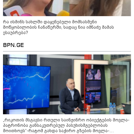
შიდა ღალატით გაინაღდა" -
მიხეილ სააკაშვილი
კატეგორიის ყველა სიახლე
რა ისმინს სახლში დაყენებული მომსასმენი
მოწყობილობის ჩანაწერში, სადაც ნია იმნაძე მამას
ესაუბრება?
BPN.GE
„რიკოთის მსგავსი რთული
საინჟინრო ობიექტების მოვლა-
პატრონობა განსაკუთრებულ
პასუხისმგებლობას მოითხოვს“-
რატომ გახდა საჭირო გზების
მოვლა-პატრონობისთვის
სახელმწიფო კომპანიის შექმნა
„რუსთაველზე მდებარე
სასტუმროები 40-50%-იან
გაუქმებებს იღებენ, საკმაოდ დიდი
ზარალისკენ წავალთ - მეგონა,
ვიღაც მოიფიქრებდა და ბიზნესს
შეხვდებოდა“
„რიკოთის მსგავსი რთული საინჟინრო ობიექტების მოვლა-
„ფასები 2-3 წელში გაორმაგდება“
პატრონობა განსაკუთრებულ პასუხისმგებლობას
- ლოკაციები თბილისის
მოითხოვს“-რატომ გახდა საჭირო გზების მოვლა-
შემოგარენში, სადაც შესაძლოა,