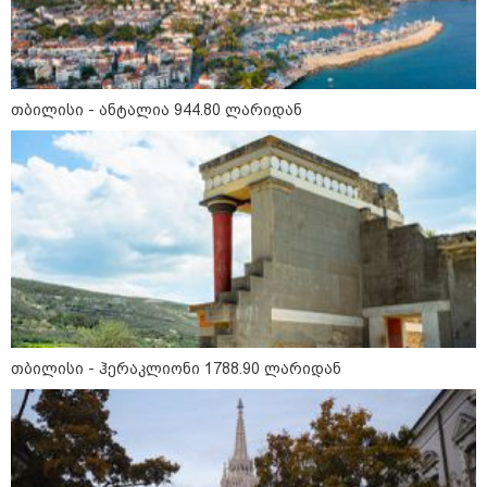
ჩანაწერში, სადაც ნია იმნაძე
მამას ესაუბრება?
"ამ ვიდეოს ნახვა ჩემთვის იყო
თბილისი - ანტალია 944.80 ლარიდან
სიკვდილი" - რას ამბობს
დაკარგული 17 წლის ბიჭის დედა
ვიდეოკადრებზე, სადაც შვილის
განწირული ვედრების ხმა
ამოიცნო
პოლიტიკა
თბილისი - ჰერაკლიონი 1788.90 ლარიდან