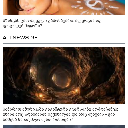
21:30 / 07-08-2026
თბილისში, ლოზუნგით
მზისგან გამოწვეული გამონაყარი: ალერგია თუ
„გვახსოვს გმირები, გვახსოვს
მტერი” მსვლელობა
ფოტოდერმატოზი?
მიმდინარეობს
ALLNEWS.GE
20:58 / 07-08-2026
"იპოვონ ერთი გოგონა, ვისაც
გიგა სექსუალურად ავიწროებდა
- თუ გამოჩნდება ასეთი
გოგონა, 10 000 ლარს
ოფიციალურად, სახალხოდ
გადავცემ" - გიგა ავალიანის
დედა განცხადებას ავრცელებს
18:21 / 07-08-2026
"ვიდეოს ნახვა ჩემთვის იყო
სიკვდილი - ისეთი ხმა აქვს,
თითქოს ეხვეწება, ცუდად არის"
სამხრეთ ამერიკაში გიგანტური გვირაბები აღმოაჩინეს:
- 12 წლის წინ გაუჩინარებული
ისინი არც ადამიანის შექმნილია და არც ბუნების - ვინ
ბიჭის დედა გავრცელებულ
ააშენა საიდუმლო ლაბირინთები?
ვიდეოზე პირველ კომენტარს
აკეთებს