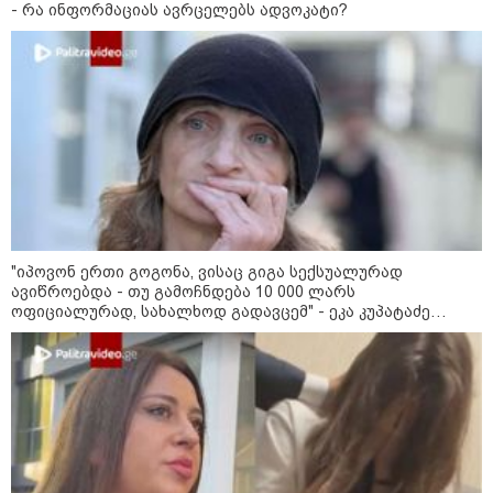
- რა ინფორმაციას ავრცელებს ადვოკატი?
08:52 / 08-08-2026
2008 წლის რუსეთ-
საქართველოს ომის მე-18
წლისთავთან დაკავშირებით
ადმინისტრაციულ შენობებზე
სახელმწიფო დროშები დაეშვა
08:49 / 08-08-2026
"არასდროს მითქვამს, რომ
ჩვენები ხელებაწეულს ან
დატყვევებულს "ხვრეტდნენ", ეგ
"იპოვონ ერთი გოგონა, ვისაც გიგა სექსუალურად
არასდროს მინახავს და არც
ავიწროებდა - თუ გამოჩნდება 10 000 ლარს
რაიმე ფაქტი ვიცი" - გიორგი
ოფიციალურად, სახალხოდ გადავცემ" - ეკა კუპატაძე
ბარამიძე
განცხადებას ავრცელებს
19:05 / 07-08-2026
"2008 წელს საქართველო
გადავარჩინეთ - აი, 2012 წლის
"გამარჯვება" ვინც იზეიმეთ,
სწორედ ეგ იყო ქართული
ისტორიული კატასტროფა და
რაც რუსმა ჯარით ვერ აიღო,