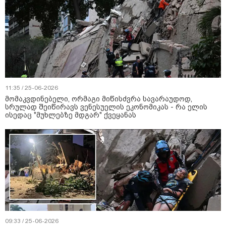
11:35 / 25-06-2026
მომაკვდინებელი, ორმაგი მიწისძვრა სავარაუდოდ,
სრულად შეიწირავს ვენესუელის ეკონომიკას - რა ელის
ისედაც "მუხლებზე მდგარ" ქვეყანას
09:33 / 25-06-2026