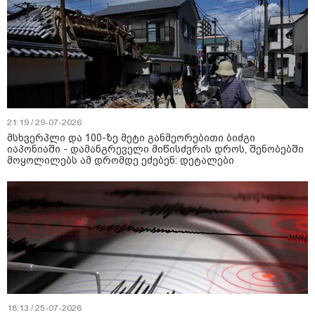
21:19 / 29-07-2026
მსხვერპლი და 100-ზე მეტი განმეორებითი ბიძგი
იაპონიაში - დამანგრეველი მიწისძვრის დროს, შენობებში
მოყოლილებს ამ დრომდე ეძებენ: დეტალები
18:13 / 25-07-2026