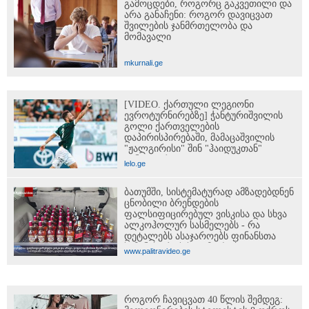
გამოცდები, როგორც გაკვეთილი და
არა განაჩენი: როგორ დავიცვათ
შვილების ჯანმრთელობა და
მომავალი
mkurnali.ge
[VIDEO. ქართული ლეგიონი
ევროტურნირებზე] ჭანტურიშვილის
გოლი ქართველების
დაპირისპირებაში, მამაცაშვილის
"ჟალგირისი" შინ "ჰაიდუკთან"
განადგურდა...
lelo.ge
ბათუმში, სისტემატურად ამზადებდნენ
ცნობილი ბრენდების
ფალსიფიცირებულ ვისკისა და სხვა
ალკოჰოლურ სასმელებს - რა
დეტალებს ასაჯაროებს ფინანსთა
სამინისტროს საგამოძიებო
www.palitravideo.ge
სამსახური?
როგორ ჩავიცვათ 40 წლის შემდეგ: