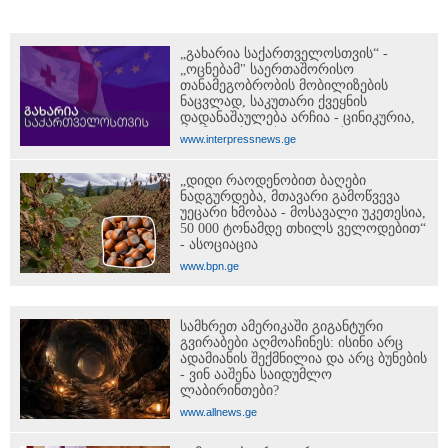
„გახარია საქართველოსთვის“ -
„ოცნებამ" საერთაშორისო
თანამეგობრობის მობილიზების
ნაცვლად, საკუთარი ქვეყნის
დადანაშაულება არჩია - ცინიკურია,
რომ ოკუპაციასა და ოკუპაციის
www.interpressnews.ge
მსხვერპლ მოქალაქეებზე მეტად ე.წ.
„რუსოფობიის“ გამო სწუხან
„დიდი რაოდენობით ბაღები
ნადგურდება, მთავარი გამოწვევა
უეცარი ხმობაა - მოსავალი უკეთესია,
50 000 ტონამდე თხილს ველოდებით“
- ასოციაცია
www.bpn.ge
სამხრეთ ამერიკაში გიგანტური
გვირაბები აღმოაჩინეს: ისინი არც
ადამიანის შექმნილია და არც ბუნების
- ვინ ააშენა საიდუმლო
ლაბირინთები?
www.allnews.ge