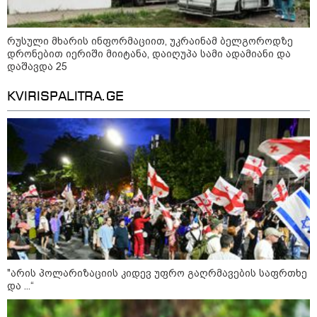
კობახიძის განცხადებას?
რუსული მხარის ინფორმაციით, უკრაინამ ბელგოროდზე
კატეგორიის ყველა სიახლე
დრონებით იერიში მიიტანა, დაიღუპა სამი ადამიანი და
დაშავდა 25
KVIRISPALITRA.GE
უნცია ოქრო დღიურად 101
დოლარით გაძვირდა - რა ღირს
გრამი საქართველოში?
„ტურისტების შემცირების მთავარი
მიზეზი ალბათ, ის პრორუსული,
პროჩინური, პროირანული
პოლიტიკაა, რომელსაც ქვეყანა
"არის პოლარიზაციის კიდევ უფრო გაღრმავების საფრთხე
ატარებს“ - ცოტნე ჯაფარიძე
და ...“
„გაჩნდა მოთხოვნა სააგარაკე