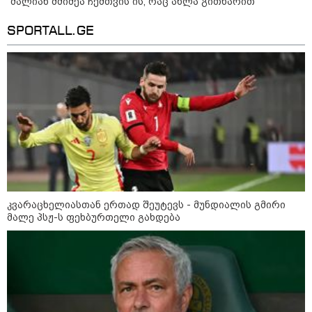
"ძალიან მძიმეა ჩემთვის ის, რაც ახლა გითხარით“
SPORTALL.GE
12:46 / 07-08-2026
ოკუპირებულ აფხაზეთში საწვავის
დეფიციტია, კილომეტრიანი რიგები და
შეზღუდვა საწვავის ჩასხმაზე - რა
ინფორმაციას აქვეყნებს "დემოკრატიის
კვლევის ინსტიტუტი“
14:23 / 05-08-2026
კვარაცხელიასთან ერთად შეუტევს - მუნდიალის გმირი
ევროპელმა და რუსმა ყოფილმა
მალე პსჟ-ს ფეხბურთელი გახდება
მაღალჩინოსნებმა უკრაინაში
ომთან დაკავშირებით
მოლაპარაკებები გამართეს - რა
არის ცნობილი შეხვედრაზე
09:55 / 05-08-2026
მორიგი თავდასხმა Wildberries-