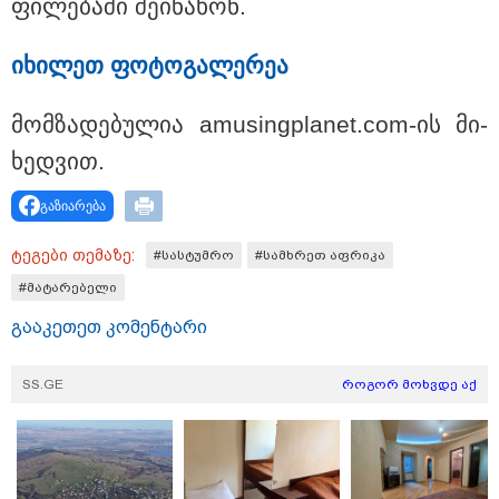
ფი­ლე­ბა­ში შე­ი­ნა­ხონ.
"24 იანვრის ღამეს თამარ ნავროზაშვილის ძმა
მიგზავნის მესიჯს... მე ვერ ვნახე, რადგან "სპამებში"
ჩავარდა": რა მისწერა ნია იმნაძის ბიძამ ეკა
იხი­ლეთ ფო­ტო­გა­ლე­რეა
კუპატაძეს? - გიგა ავალიანის დედა "სქრინს"
აქვეყნებს
მომ­ზა­დე­ბუ­ლია amusingplanet.com-ის მი­
ხედ­ვით.
გაზიარება
ტეგები თემაზე:
#სასტუმრო
#სამხრეთ აფრიკა
#მატარებელი
გააკეთეთ კომენტარი
SS.GE
როგორ მოხვდე აქ
21:33 / 08-08-2026
ნია იმნაძის ბებია მიმართვას ავრცელებს -
"კონკრეტულად როდის, სად და რა სიტყვებით
წააქეზა ნია იმნაძემ ალექსანდრე გაბაშვილი? ერთი