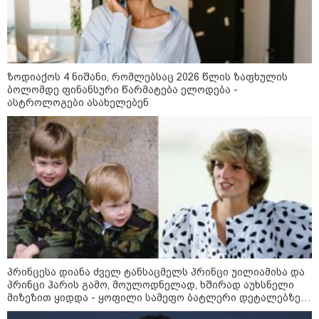
დაარტყეს, არიან დაღუპულები
და დაშავებულები - რა
ინფორმაციას ავრცელებს
ხარკოვის მერი?
ზოდიაქოს 4 ნიშანი, რომლებსაც 2026 წლის ზაფხულის
10:02 / 09-08-2026
ბოლომდე ფინანსური წარმატება ელოდება -
"ქართული ოცნება” ხელს
ასტროლოგები ასახელებენ
უწყობს ირანული
ტერორისტული ქსელების
უკანონო გაფართოებას, თუმცა
მაინც ამერიკას უყენებს
მოთხოვნებს?" - ჯო უილსონი
21:17 / 08-08-2026
აშშ-მა საქართველოში
დაფუძნებული კრიპტოკომპანია
დაასანქცირა
პრინცესა დიანა ძველ ტანსაცმელს პრინცი უილიამისა და
პრინცი ჰარის გამო, მოულოდნელად, ხშირად აუხსნელი
კატეგორიის ყველა სიახლე
მიზეზით ყიდდა - ყოფილი სამეფო ბატლერი დეტალებზე
საკუთარ წიგნში საუბრობს