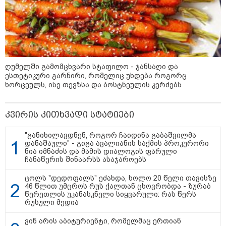
"არის პოლარიზაციის კიდევ უფრო
ღუმელში გამომცხვარი სტაფილო - ჯანსაღი და
გაღრმავების საფრთხე და ...“
ესთეტიკური გარნირი, რომელიც უხდება როგორც
ხორცეულს, ისე თევზსა და ბოსტნეულის კერძებს
კვირის კითხვადი სტატიები
"გონებაში ვალაგებდი, ეს ამბავი
პირველად ვისთვის მეთქვა, ვის
უნდა ჩავექოლე“
"განიხილავდნენ, როგორ ჩაიდინა გაბაშვილმა
დანაშაული" - გიგა ავალიანის საქმის პროკურორი
ნია იმნაძის და მამის დიალოგის ფარული
ჩანაწერის შინაარსს ასაჯაროებს
"ძალიან მძიმეა ჩემთვის ის, რაც
ცოლს "დედოფალს" ეძახდა, ხოლო 20 წელი თავისზე
ახლა გითხარით“
46 წლით უმცროს რუს ქალთან ცხოვრობდა - ზურაბ
წერეთლის უკანასკნელი სიყვარული: რას წერს
რუსული მედია
ვინ არის აბიტურიენტი, რომელმაც ერთიან