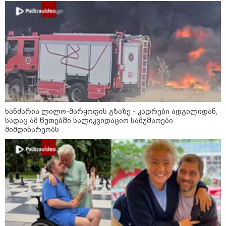
11:13 / 05-08-2026
Hisense წარმოგიდგენთ გზავნილს "ინოვაციები
უკეთესი ცხოვრებისათვის" FIFA-ს 2026 წლის
მსოფლიო ჩემპიონატზე™
ხანძარია ლილო-მარყოფის გზაზე - კადრები ადგილიდან,
სადაც ამ წუთებში სალიკვიდაციო სამუშაოები
მიმდინარეობს
15:49 / 06-08-2026
შეიძინე ალდაგის სამოგზაურო დაზღვევა და
მიიღე გაორმაგებული ინტერნეტი
საზოგადოება