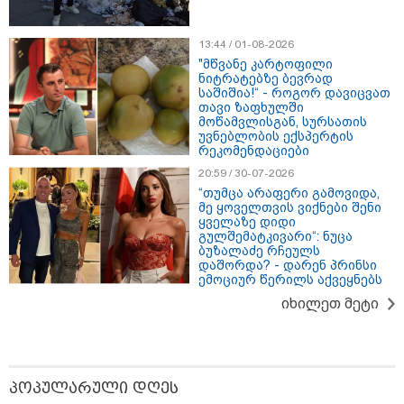
13:44 / 01-08-2026
"მწვანე კარტოფილი
ნიტრატებზე ბევრად
საშიშია!“ - როგორ დავიცვათ
თავი ზაფხულში
მოწამვლისგან, სურსათის
უვნებლობის ექსპერტის
რეკომენდაციები
20:59 / 30-07-2026
“თუმცა არაფერი გამოვიდა,
მე ყოველთვის ვიქნები შენი
17:13 / 08-08-2026
ყველაზე დიდი
"დასავლეთმა საქართველო ჩვენ წინააღმდეგ
გულშემატკივარი“: ნუცა
გეოპოლიტიკური ბრძოლის უგუნურ იარაღად
ბუზალაძე რჩეულს
გამოიყენა" - დიმიტრი მედვედევი
დაშორდა? - დარენ პრინსი
ემოციურ წერილს აქვეყნებს
იხილეთ მეტი
21:17 / 08-08-2026
აშშ-მა საქართველოში
დაფუძნებული კრიპტოკომპანია
დაასანქცირა
პოპულარული დღეს