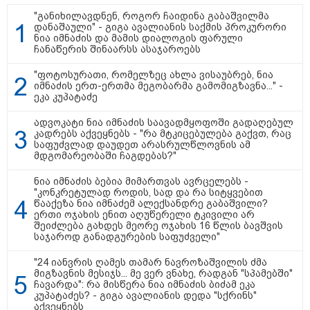
"განიხილავდნენ, როგორ ჩაიდინა გაბაშვილმა
დანაშაული" - გიგა ავალიანის საქმის პროკურორი
ნია იმნაძის და მამის დიალოგის ფარული
16:41 / 08-08-2026
ჩანაწერის შინაარსს ასაჯაროებს
"კაპროვანში ზღვამ კიდევ ერთი
ჭურვი გამორიყა, ადგილზე
"ფოტოსურათი, რომელზეც ახლა ვისაუბრებ, ნია
მობილიზებულია პოლიცია და
იმნაძის ერთ-ერთმა მეგობარმა გამომიგზავნა..." -
სამაშველო" - რას წერს და რა
ეკა კუპატაძე
კადრებს აქვეყნებს თათია
ნიკოლაშვილი?
ადვოკატი ნია იმნაძის საავადმყოფოში გადაღებულ
კადრებს აქვეყნებს - "რა მტკიცებულება გაქვთ, რაც
საფუძვლად დაუდეთ არასრულწლოვნის ამ
12:18 / 08-08-2026
მდგომარეობაში ჩაგდებას?"
"რუსეთმა განახორციელა
საქართველოს ტერიტორიების
20%-ის ოკუპაცია და
ნია იმნაძის ბებია მიმართვას ავრცელებს -
სააკაშვილის, მისი რეჟიმის
"კონკრეტულად როდის, სად და რა სიტყვებით
ღალატი ვერანაირად ვერ
წააქეზა ნია იმნაძემ ალექსანდრე გაბაშვილი?
გადაფარავს ამ დანაშაულს" -
ერთი ოჯახის ენით აღუწერელი ტკივილი არ
ირაკლი კობახიძე
შეიძლება გახდეს მეორე ოჯახის 16 წლის ბავშვის
საჯაროდ განადგურების საფუძველი"
13:16 / 08-08-2026
"ძალიან ბევრ ინფორმაციას
"24 იანვრის ღამეს თამარ ნავროზაშვილის ძმა
ვიღებთ ხალხისგან" - რას წერს
მიგზავნის მესიჯს... მე ვერ ვნახე, რადგან "სპამებში"
ადვოკატი ტარიელ კაკაბაძე
ჩავარდა": რა მისწერა ნია იმნაძის ბიძამ ეკა
კუპატაძეს? - გიგა ავალიანის დედა "სქრინს"
აქვეყნებს