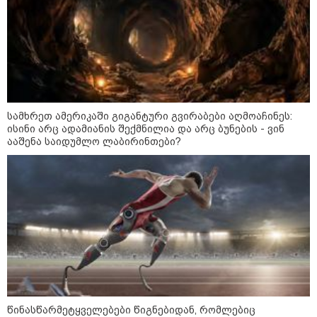
როგორ ჩავიცვათ 40 წლის
შემდეგ: მილიონერების
სტილისტის 8 ოქროს წესი და
აუცილებელი სამოსი
სამხრეთ ამერიკაში გიგანტური გვირაბები აღმოაჩინეს:
ისინი არც ადამიანის შექმნილია და არც ბუნების - ვინ
მსოფლიო
ააშენა საიდუმლო ლაბირინთები?
წინასწარმეტყველებები წიგნებიდან, რომლებიც