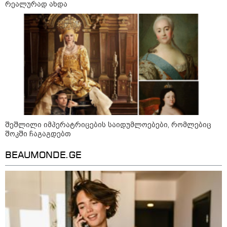
რეალურად ახდა
13:15 / 08-08-2026
უძველესი სენი და ეპიდემია: აშშ-ში
ერთდროულად კეთრს და ნაწლავურ
ინფექციას ებრძვიან - რა უნდა ვიცოდეთ
და რამდენად სახიფათოა
შეშლილი იმპერატრიცების საიდუმლოებები, რომლებიც
შოკში ჩაგაგდებთ
12:47 / 09-08-2026
რუსული მხარის ინფორმაციით,
უკრაინამ ბელგოროდზე
BEAUMONDE.GE
დრონებით იერიში მიიტანა,
დაიღუპა 3 ადამიანი და
დაშავდა 25
10:17 / 09-08-2026
რუსებმა ხარკოვს და ოდესას