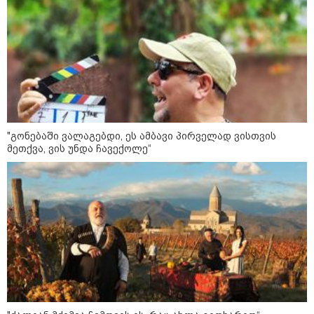
მიწის ნაკვეთებზე“ - როგორ
იცვლება უძრავი ქონების ბაზარი
კონფლიქტები
"გონებაში ვალაგებდი, ეს ამბავი პირველად ვისთვის
მეთქვა, ვის უნდა ჩავექოლე“