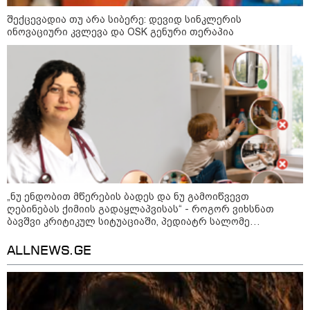
დღის ზოგადი
9
შექცევადია თუ არა სიბერე: დევიდ სინკლერის
ასტროლოგიური
ინოვაციური კვლევა და OSK გენური თერაპია
პროგნოზი
აგვისტო
აგვისტო აგარაკზე: ეს 5 საქმე
უნდა მოასწროთ შემოდგომის
დადგომამდე
„ნუ ენდობით მწერების ბადეს და ნუ გამოიწვევთ
ღებინებას ქიმიის გადაყლაპვისას“ - როგორ ვიხსნათ
ბავშვი კრიტიკულ სიტუაციაში, პედიატრ სალომე
ახვლედიანის რჩევები
ფული ამ ზოდიაქოს ნიშნების
ხელში აღმოჩნდება: ვინ
ALLNEWS.GE
გამდიდრდება?