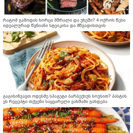
"ბავშვობიდან ასე ვარ..
ფანატიკურად ვარ შეყვარებული
საქართველოზე" - გაიცანით
მარტინ გუიმჯიანი, ქართულ
რატომ გამოდის ხორცი მშრალი და უხეში? 4 ოქროს წესი
ენასა და საქართველოზე
შეყვარებული სომეხი ბიჭი
იდეალურად წვნიანი სტეიკისა და მწვადისთვის
23:15 / 07-08-2026
ამოუცნობი ანომალიური
მოვლენები - ტრამპის
ადმინისტრაციამ “UFO”- ს
ფაილების მორიგი პაკეტი
გამოაქვეყნა
22:30 / 07-08-2026
ინტერნეტში ამაღელვებელი
კადრები ვრცელდება - როგორ
გაგისინჯავთ ოდესმე სპაგეტი ბარბექიუს სოუსით? პასტის
გადაარჩინა 56 წლის კაცმა
ეს რეცეპტი თქვენი საყვარელი ვახშამი გახდება
ბავშვები აბობოქრებულ ზღვაში
დახრჩობას
კატეგორიის ყველა სიახლე