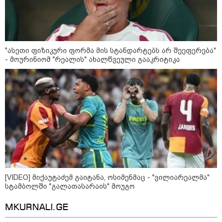
ის საწყობზე - დრონებით
თავდასხმის შემდეგ, ტულას
ოლქში მდებარე საწყობში
ხანძარია
"ასეთი ფიზიკური ფორმა მის სტანდარტებს არ შეეფერება"
- მოურინიომ "რეალის" ახალწვეული გააკრიტიკა
09:12 / 05-08-2026
14 გარდაცვლილი, 22
დაშავებული, მასშტაბური
ხანძარი - რუსეთმა კიევზე
იერიში ბალისტიკური
რაკეტებით მიიტანა
14:13 / 04-08-2026
მორიგი თავდასხმა რუსეთში,
ნავთობგადამამუშავებელ
ქარხანაზე - რა დეტალებია
ცნობილი
[VIDEO] მიქაუტაძემ გაიტანა, ოსიმენმაც - "ვილიარეალმა"
სტამბოლში "გალათასარაის" მოუგო
კატეგორიის ყველა სიახლე
MKURNALI.GE