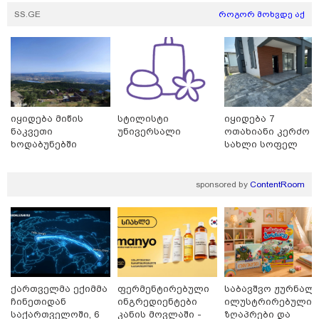
SS.GE
როგორ მოხვდე აქ
22:10 / 06-08-2026
ატრაქციონი მწყობრიდან
გამოვიდა და ვიზიტორები
ჰაერში თავდაყირა
დაკიდებული დატოვა -
ამსხევლი კადრები ინტერნეტში
ვირუსულად გავრცელდა (ნიუ-
ჯერსი)
იყიდება მიწის
სტილისტი
იყიდება 7
ნაკვეთი
უნივერსალი
ოთახიანი კერძო
23:45 / 06-08-2026
ხოდაბუნებში
სახლი სოფელ
ექსპედიცია “ტარაიას ობიექტი“ -
დიღომში
89 წლის შემდეგ, მფრინავი
ამელია ერჰარტის დაკარგული
თვითმფრინავის ძებნა კვლავ
sponsored by
ContentRoom
განახლდა
ქართველმა ექიმმა
ფერმენტირებული
საბავშვო ჟურნალი
თბილისი - ანტალია 1024.50
ლარიდან
ჩინეთიდან
ინგრედიენტები
ილუსტრირებული
საქართველოში, 6
კანის მოვლაში -
ზღაპრები და