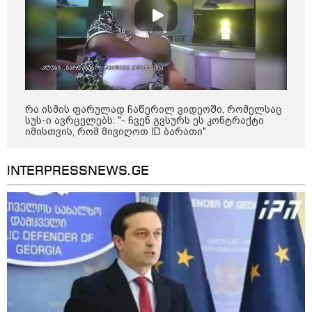
14:14 / 06-08-2026
რა ისმის ფარულად ჩაწერილ ვიდეოში, რომელსაც
სუს-ი ავრცელებს: "- ჩვენ გვსურს ეს კონტრაქტი
"მეც ერთ-ერთი მათგანი ვიყავი, ვინც
იმისთვის, რომ მივიღოთ ID ბარათი"
ლიფტში გაიჭედა" - ლევან მახაშვილი
INTERPRESSNEWS.GE
09:35 / 07-08-2026
"საქართველო გადავარჩინეთ,
რადგან რუსეთმა ვერ მიაღწია
ვერცერთ სტრატეგიულ მიზანს" -
რას წერს სააკაშვილი აგვისტოს
ომზე
09:00 / 07-08-2026
18 წელი აგვისტოს ომიდან -