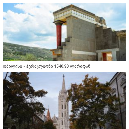
19:33 / 06-08-2026
რა სასჯელი ემუქრება ნია
იმნაძეს? - პროკურატურამ მას
ბრალდება წარუდგინა
კატეგორიის ყველა სიახლე
თბილისი - ჰერაკლიონი 1540.90 ლარიდან
მკითხველის რჩევით