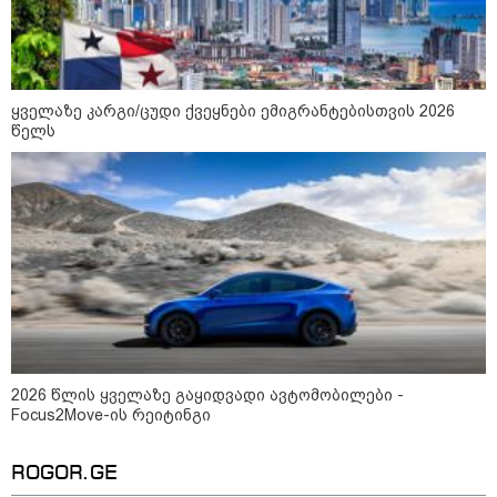
"მამის მიერ ცოტნესთვის
დატოვებულ სახლში
თვითნებურად ცხოვრობს
ადამიანი, რომელიც ზვიადის
ანდერძში ერთი სიტყვითაც კი
არ არის მოხსენიებული" - ანა
ყველაზე კარგი/ცუდი ქვეყნები ემიგრანტებისთვის 2026
ჯაბაური
წელს
09:32 / 05-08-2026
"4 დღე უწყლოდ და უპუროდ
გაატარეს, მათ სიცოცხლე
დავუბრუნეთ" - ქართველი
მეზღვაური წერს, რომ 36
მიგრანტი, მათ შორის, ორსული
გოგონა გადაარჩინა
12:20 / 04-08-2026
"როცა კანონიკიდან
გამომდინარე, მართებულად
მიგვაჩნია, რომ ადამიანის
გასვენება ტაძრიდან არ მოხდეს,
2026 წლის ყველაზე გაყიდვადი ავტომობილები -
ეს მგლოვიარეს ისეთი
Focus2Move-ის რეიტინგი
სიყვარულითა უნდა ავუხსნათ,
რომ შფოთვა არ დაიბადოს" -
დედა სიდონია
ROGOR.GE
16:02 / 03-08-2026