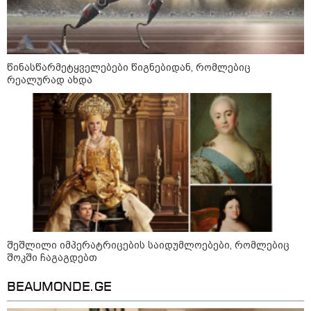
წინასწარმეტყველებები წიგნებიდან, რომლებიც
რეალურად ახდა
21:03 / 05-08-2026
რამ გამოიწვია საქართველოს
ელექტროენერგეტიკული სისტემის სრული
გათიშვა - რას ამბობს სემეკ-ის წევრი
შეშლილი იმპერატრიცების საიდუმლოებები, რომლებიც
23:14 / 06-08-2026
შოკში ჩაგაგდებთ
სამოქალაქო საზოგადოების
წარმომადგენლები 2008 წლის
BEAUMONDE.GE
რუსეთ-საქართველოს აგვისტოს
ომის 18 წლისთავთან
დაკავშირებით ერთობლივ