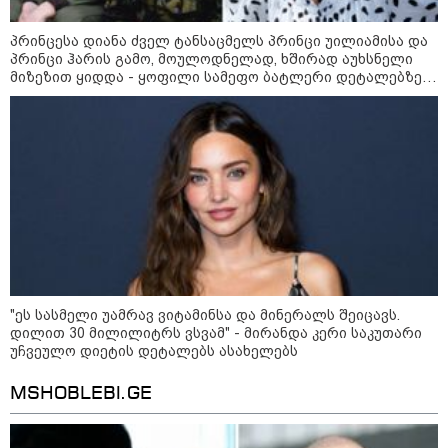
განმავლობაში
წარმოუდგენელი
ფსიქოლოგიური ტერორის ქვეშ
პრინცესა დიანა ძველ ტანსაცმელს პრინცი უილიამისა და
არის" - რას აცხადებს ნია
კატეგორიის ყველა სიახლე
პრინცი ჰარის გამო, მოულოდნელად, ხშირად აუხსნელი
იმნაძის ადვოკატი?
მიზეზით ყიდდა - ყოფილი სამეფო ბატლერი დეტალებზე
საკუთარ წიგნში საუბრობს
რატომ ჩაბნელდა საქართველო
მესამედ: საბოტაჟი, ტექნიკური
ხარვეზი თუ
არაპროფესიონალიზმი?! -
სანდრო თვალჭრელიძის ანალიზი
ჩაკეტილი „პოლიტიკური
"ეს სასმელი უამრავ ვიტამინსა და მინერალს შეიცავს.
სამკუთხედი“ - კულუარული
დილით 30 მილილიტრს ვსვამ" - მირანდა კერი საკუთარი
თამაშები, რომლებიც დიდი
უჩვეულო დიეტის დეტალებს ასახელებს
სისხლის ფასად ჯდება
MSHOBLEBI.GE
„ოქტომბრისთვის საქართველოს
არჩევანის გაკეთება მოუწევს...