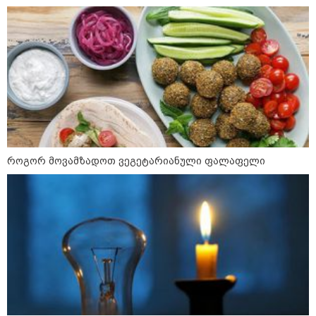
"15 წლის წინ ჩადენილი
დანაშაული, 5-ჯერ შეცვლილი
მოსამართლე, 4-ჯერ თავიდან
დაწყებული საქმე... მადლობა
პროკურატურას, მათ გარეშე ეს
შედეგი არ დადგებოდა" - ქეთა
ხარძიანი
კატეგორიის ყველა სიახლე
როგორ მოვამზადოთ ვეგეტარიანული ფალაფელი
„ფასები 2-3 წელში გაორმაგდება“
- ლოკაციები თბილისის
შემოგარენში, სადაც შესაძლოა,
მიწები გაძვირდეს
ყველაზე კარგი/ცუდი ქვეყნები
ემიგრანტებისთვის 2026 წელს