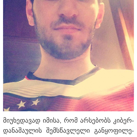
"დასრულდა 9-თვიანი კოშმარი
570 ოჯახისთვის" - "სფერო
ჰოლდინგის" თანამშრომლებს
განაჩენი გამოუტანეს: რა
სასჯელი ელოდებათ სოფიკო
პეტრიაშვილსა და გივი
წულეისკირს
გამოქვეყნდა SpaceX-ის რაკეტის
ფრაგმენტის მთვარესთან
შეჯახების ამსახველი კადრები -
ორბიტალურმა აპარატმა
მთვარის ზედაპირი შეჯახებამდე
და შეჯახების შემდეგ გადაიღო
მიიღო თუ არა გამოძიებამ
"მეტასგან" რაიმე მონაცემები? -
რას პასუხობს კითხვაზე ნია
იმნაძის ადვოკატი
მი­უ­ხე­და­ვად იმი­სა, რომ არ­სე­ბობს კი­ბერ­
და­ნა­შა­უ­ლის შემ­სწავ­ლე­ლი გან­ყო­ფი­ლე­