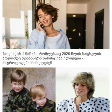
განცხადებას ავრცელებენ
22:35 / 06-08-2026
"კიდევ ერთხელ მოვუწოდებ
საქართველოს მთავრობას, მისი
დაუყოვნებლივი და უპირობო
გათავისუფლებისკენ" - რას
წერს ეუთო-ს წარმომადგენელი
მზია ამაღლობელზე?
21:38 / 06-08-2026
ზოდიაქოს 4 ნიშანი, რომლებსაც 2026 წლის ზაფხულის
"ჩვენთვის ეს ეგზოტიკაა, ჩვენს
ბოლომდე ფინანსური წარმატება ელოდება -
სტუმრებს ასე ვუხსნით - ბევრი
ასტროლოგები ასახელებენ
სანთელი, ეგზოტიკა და
რომანტიკული საღამოები" -
შალვა ალავერდაშვილი
ელექტროენერგიის გათიშვებზე
21:08 / 06-08-2026
"არ ვიცი, თუ ვინმე იცის, რასთან
არის დაკავშირებული ნია
იმნაძის 10 თვის თავზე დაკავება
- რა უნდა თქვას 16 წლის
ბავშვმა, რომელიც 9 თვის