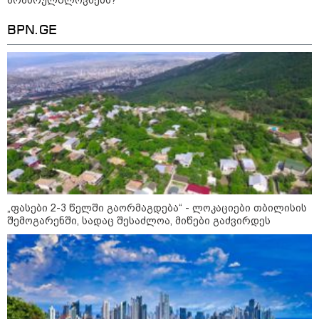
BPN.GE
10:58 / 06-08-2026
"დადგება დრო და თქვენი დღევანდელი
„ფასები 2-3 წელში გაორმაგდება“ - ლოკაციები თბილისის
შემოგარენში, სადაც შესაძლოა, მიწები გაძვირდეს
"პოსტაობა" საკუთარ თავთან
შეგარცხვენთ... თქვენი შეცდომა არის
დანაშაულის ტოლფასი" - ეკა კუპატაძე
ნანუკა ჟორჟოლიანს
09:33 / 05-08-2026