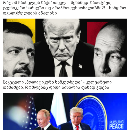
დღის ზოგადი
რატომ ჩაბნელდა საქართველო მესამედ: საბოტაჟი,
7
ტექნიკური ხარვეზი თუ არაპროფესიონალიზმი?! - სანდრო
ასტროლოგიური
თვალჭრელიძის ანალიზი
პროგნოზი
აგვისტო
ეს დღე გამოირჩევა სტაბილური და მშვიდი ენერგიით. კარგი
პერიოდია დაწყებული საქმეების ბოლომდე მოსაყვანად,
ფინანსური საკითხების გადასამოწმებლად და სამუშაო
სივრცის მოწესრიგებისთვის. თანმიმდევრული მოქმედება და
პრაქტიკული მიდგომა სასურველ შედეგს უდანაკარგოდ
მოგიტანთ.
ჩაკეტილი „პოლიტიკური სამკუთხედი“ - კულუარული
თამაშები, რომლებიც დიდი სისხლის ფასად ჯდება
როგორ მოვამზადოთ
ვეგეტარიანული ფალაფელი