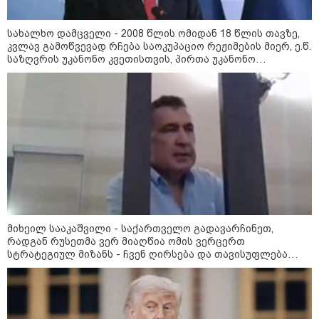
ტრაგიკული მოვლენების
ქრონოლოგია, რომელიც
შესაძლოა, აღარ გვახსოვს
სახალხო დამცველი - 2008 წლის ომიდან 18 წლის თავზე,
კვლავ გამოწვევად რჩება საოკუპაციო რეჟიმების მიერ, ე.წ.
საზღვრის უკანონო კვეთისთვის, პირთა უკანონო
დაკავებების და პატიმრობის პრაქტიკა, ასევე მშობლიურ
16:37 / 06-08-2026
ენაზე განათლების ხელმისაწვდომობა
"აბსოლუტურად ყალბი
შინაარსი იქმნება სოციალურ
მედიაში, არარსებული
ადამიანები, საუბრობენ,
თითქოს საქართველოში
უარყოფითი გარემოა რუსი
ტურისტებისთვის" - პრემიერი
16:14 / 06-08-2026
"დღეს ვიმგზავრეთ
მატარებლით, რომელიც ახალი
სიჩქარით მოძრაობს, მანამდე
მიხეილ სააკაშვილი - საქართველო გადავარჩინეთ,
ბათუმამდე მგზავრობის დრო
რადგან რუსეთმა ვერ მიაღწია ომის ვერცერთ
იყო 5,5 საათი და ახლა არის 4
სტრატეგიულ მიზანს - ჩვენ ღირსება და თავისუფლება
საათამდე შემცირებული" -
დავიცავით, დაუნდობელ იმპერიას ხელი შევუბრუნეთ,
ირაკლი კობახიძე
მსოფლიო დავარწმუნეთ, რომ ღირსი ვიყავით
კატეგორიის ყველა სიახლე
მხარდაჭერის