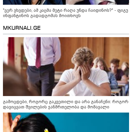
"ვერ ვხვდები, ამ კაცმა მეტი რაღა უნდა ჩაიდინოს?" - ფიგუ
ინფანტინოს გადადგომას მოითხოვს
09:05 / 07-08-2026
MKURNALI.GE
მკვლელობა პირდაპირ ეთერში:
ცნობილ "ტიკტოკერს" ლაივის
დროს ესროლეს, ის ადგილზე
გარდაიცვალა - რას ამბობს
მომხდარზე მექსიკის პოლიცია
23:15 / 06-08-2026
“არ მინდა, ბაიდენივით
სცენიდან გადავარდეს“ -
დონალდ ტრამპის სიტყვით
გამოსვლისას დამსწრეები
სახალისო შემთხვევის მოწმენი
გახდნენ
გამოცდები, როგორც გაკვეთილი და არა განაჩენი: როგორ
დავიცვათ შვილების ჯანმრთელობა და მომავალი
23:45 / 05-08-2026
ტრაგედია შოტლანდიაში - 35
წლის მამას 9 წლის
ქალიშვილის მკვლელობაში
ედება ბრალი