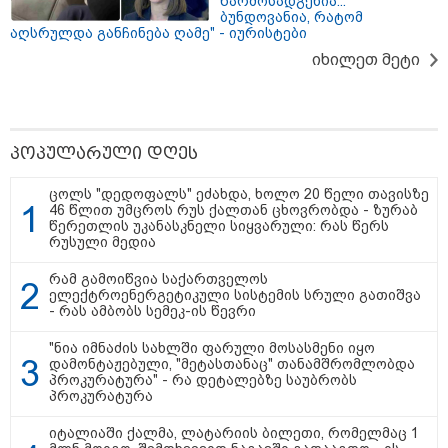
წარმოსადგენია...
ბუნდოვანია, რატომ
აღსრულდა განჩინება ღამე" - იურისტები
იხილეთ მეტი
პოპულარული დღეს
ცოლს "დედოფალს" ეძახდა, ხოლო 20 წელი თავისზე
46 წლით უმცროს რუს ქალთან ცხოვრობდა - ზურაბ
წერეთლის უკანასკნელი სიყვარული: რას წერს
რუსული მედია
რამ გამოიწვია საქართველოს
ელექტროენერგეტიკული სისტემის სრული გათიშვა
- რას ამბობს სემეკ-ის წევრი
13:59 / 06-08-2026
"ნია იმნაძის სახლში ფარული მოსასმენი იყო
ნიკა მელიას სასამართლოს
დამონტაჟებული, "მეტასთანაც" თანამშრომლობდა
უპატივცემლობის ფაქტზე 1 წლით და 6
პროკურატურა" - რა დეტალებზე საუბრობს
პროკურატურა
თვით თავისუფლების აღკვეთა მიესაჯა
იტალიაში ქალმა, ლატარიის ბილეთი, რომელმაც 1