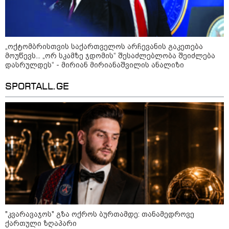
რა უნდა გავაკეთოთ პირველ
რიგში შუქის გამორთვისას: 5
მნიშვნელოვანი ნაბიჯი
„ოქტომბრისთვის საქართველოს არჩევანის გაკეთება
მოუწევს... „ორ სკამზე ჯდომის“ შესაძლებლობა შეიძლება
დასრულდეს“ - მირიან მირიანაშვილის ანალიზი
1-დღიანი ტურები თბილისიდან:
SPORTALL.GE
სად წავიდეთ დილით და
დავბრუნდეთ საღამოს?
მსოფლიო
"კვარავაჯოს" გზა ოქროს ბურთამდე: თანამედროვე
ქართული ზღაპარი