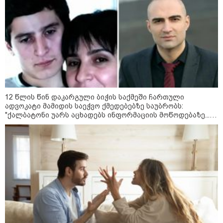
„ორ სკამზე ჯდომის“
შესაძლებლობა შეიძლება
დასრულდეს“ - მირიან
მირიანაშვილის ანალიზი
ჯარისკაცი, რომელიც 29 წელი
იბრძოდა, რადგან ომის
დამთავრების არ სჯეროდა...
12 წლის წინ დაკარგული ბიჭის საქმეში ჩართული
ადვოკატი მამიდის საეჭვო ქმედებებზე საუბრობს:
"ქალბატონი უარს აცხადებს ინფორმაციის მოწოდებაზე...
წლობით მიმდინარეობდა საქმის ჩაფარცხვის ოპერაცია"
მეცნიერება