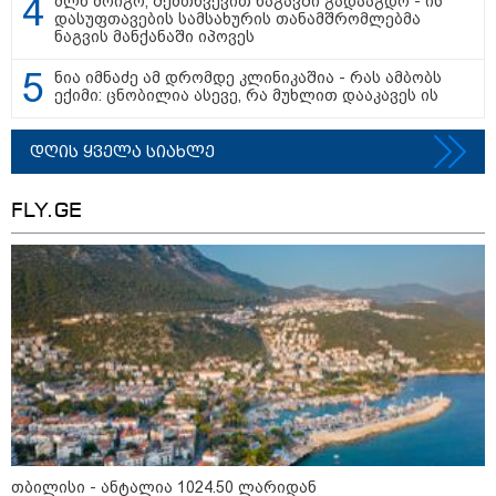
მლნ მოიგო, შემთხვევით ნაგავში გადააგდო - ის
09:52 / 07-08-2026
დასუფთავების სამსახურის თანამშრომლებმა
ნაგვის მანქანაში იპოვეს
მიიღო თუ არა გამოძიებამ
"მეტასგან" რაიმე მონაცემები? -
რას პასუხობს კითხვაზე ნია
ნია იმნაძე ამ დრომდე კლინიკაშია - რას ამბობს
იმნაძის ადვოკატი
ექიმი: ცნობილია ასევე, რა მუხლით დააკავეს ის
დღის ყველა სიახლე
09:25 / 07-08-2026
"დასრულდა 9-თვიანი კოშმარი
FLY.GE
570 ოჯახისთვის" - "სფერო
ჰოლდინგის" თანამშრომლებს
განაჩენი გამოუტანეს: რა
სასჯელი ელოდებათ სოფიკო
პეტრიაშვილსა და გივი
წულეისკირს
19:42 / 06-08-2026
"იმნაძემ მის მეგობრებს
ალექსანდრე გაბაშვილს და
გიორგი მალანიას უთხრა,
თითქოსდა მისი მასწავლებელი,
გიგა ავალიანი ზედმეტ
ყურადღებას იჩენდა მის
მიმართ, რითაც გაბაშვილი
წააქეზა" - პროკურატურა
თბილისი - ანტალია 1024.50 ლარიდან