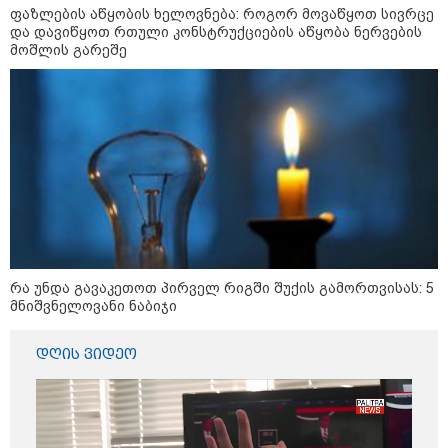
ლაივის დროს - რას ამბობს
ფაზლების აწყობის ხელოვნება: როგორ მოვაწყოთ სივრცე
მომხდარზე მექსიკის პოლიცია
და დავიწყოთ რთული კონსტრუქციების აწყობა ნერვების
მოშლის გარეშე
"რატომ იყრება პირად მესენჯერში
რაღაც გაუგებარი ფოტოები,
როგორ დავაღწიო თავი?" -
შესაძლებელია თუ არა ამ
ფუნქციის წაშლა?
ნია იმნაძეს და ანასტასია
ბერუაშვილს ბრალდება
წარედგინათ - რამდენ წლიანი
პატიმრობა ემუქრებათ
არასრულწლოვნებს?
რა უნდა გავაკეთოთ პირველ რიგში შუქის გამორთვისას: 5
მნიშვნელოვანი ნაბიჯი
დღის ვიდეო
სამართალი