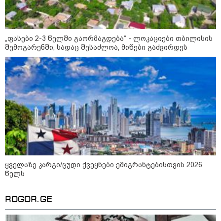
16:14 / 06-08-2026
"დღეს ვიმგზავრეთ
მატარებლით, რომელიც ახალი
„ფასები 2-3 წელში გაორმაგდება“ - ლოკაციები თბილისის
სიჩქარით მოძრაობს, მანამდე
ბათუმამდე მგზავრობის დრო
შემოგარენში, სადაც შესაძლოა, მიწები გაძვირდეს
იყო 5,5 საათი და ახლა არის 4
საათამდე შემცირებული" -
ირაკლი კობახიძე
კატეგორიის ყველა სიახლე
მკითხველის რჩევით
ყველაზე კარგი/ცუდი ქვეყნები ემიგრანტებისთვის 2026
წელს
ROGOR.GE