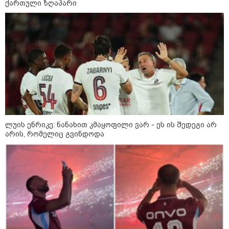
ქართული ზღაპარი
23:15 / 06-08-2026
“არ მინდა, ბაიდენივით
სცენიდან გადავარდეს“ -
დონალდ ტრამპის სიტყვით
გამოსვლისას დამსწრეები
სახალისო შემთხვევის მოწმენი
გახდნენ
10:52 / 06-08-2026
ვაშინგტონს რაკეტების
დეფიციტი აქვს? - მედიის
ცნობით, დონალდ ტრამპი პიტ
ჰეგსეთს დაუპირისპირდა:
ლუის ენრიკე: ნანახით კმაყოფილი ვარ - ეს ის შედეგი არ
დეტალები
არის, რომელიც გვინდოდა
23:45 / 05-08-2026
ტრაგედია შოტლანდიაში - 35
წლის მამას 9 წლის
ქალიშვილის მკვლელობაში
ედება ბრალი