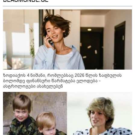
BEAUMONDE.GE
09:33 / 05-08-2026
"მამის მიერ ცოტნესთვის
დატოვებულ სახლში
თვითნებურად ცხოვრობს
ადამიანი, რომელიც ზვიადის
ანდერძში ერთი სიტყვითაც კი
არ არის მოხსენიებული" - ანა
ჯაბაური
09:32 / 05-08-2026
"4 დღე უწყლოდ და უპუროდ
გაატარეს, მათ სიცოცხლე
დავუბრუნეთ" - ქართველი
მეზღვაური წერს, რომ 36
ზოდიაქოს 4 ნიშანი, რომლებსაც 2026 წლის ზაფხულის
მიგრანტი, მათ შორის, ორსული
ბოლომდე ფინანსური წარმატება ელოდება -
გოგონა გადაარჩინა
ასტროლოგები ასახელებენ
12:20 / 04-08-2026
"როცა კანონიკიდან
გამომდინარე, მართებულად
მიგვაჩნია, რომ ადამიანის
გასვენება ტაძრიდან არ მოხდეს,
ეს მგლოვიარეს ისეთი
სიყვარულითა უნდა ავუხსნათ,
რომ შფოთვა არ დაიბადოს" -