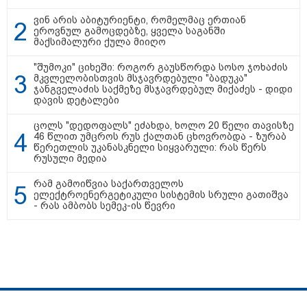
სისხლის ფასად ჯდება
ვინ არის აბიტურიენტი, რომელმაც ერთიან
ეროვნულ გამოცდებზე, ყველა საგანში
მაქსიმალური ქულა მიიღო
„ოქტომბრისთვის საქართველოს
არჩევანის გაკეთება მოუწევს...
"შუმოკი" ციხეში: როგორ გაუსწორდა სოსო ჯოხაძის
„ორ სკამზე ჯდომის“
მკვლელობისთვის მსჯავრდებული "ბადუკა"
შესაძლებლობა შეიძლება
ჯანგველაძის საქმეზე მსჯავრდებულ მიქაძეს - დიდი
დასრულდეს“ - მირიან
დავის დეტალები
მირიანაშვილის ანალიზი
ცოლს "დედოფალს" ეძახდა, ხოლო 20 წელი თავისზე
ჯარისკაცი, რომელიც 29 წელი
46 წლით უმცროს რუს ქალთან ცხოვრობდა - ზურაბ
იბრძოდა, რადგან ომის
წერეთლის უკანასკნელი სიყვარული: რას წერს
დამთავრების არ სჯეროდა...
რუსული მედია
რამ გამოიწვია საქართველოს
ელექტროენერგეტიკული სისტემის სრული გათიშვა
- რას ამბობს სემეკ-ის წევრი
მეცნიერება
სპეცპროექტები
ჩვენ შესახებ
რეკლამა