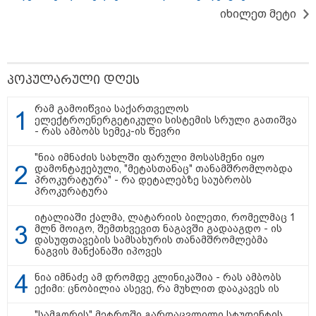
იხილეთ მეტი
15:49 / 06-08-2026
შეიძინე ალდაგის სამოგზაურო დაზღვევა და მიიღე
პოპულარული დღეს
გაორმაგებული ინტერნეტი
რამ გამოიწვია საქართველოს
ელექტროენერგეტიკული სისტემის სრული გათიშვა
- რას ამბობს სემეკ-ის წევრი
11:22 / 07-08-2026
ანჯელინა ჯოლის ძმა ცოლს
"ნია იმნაძის სახლში ფარული მოსასმენი იყო
დაშორდა და აღიარა, რომ გეია
დამონტაჟებული, "მეტასთანაც" თანამშრომლობდა
- "ბავშვობაში გიჟურად
პროკურატურა" - რა დეტალებზე საუბრობს
მიყვარდა დისნეის პრინცესები"
პროკურატურა
იტალიაში ქალმა, ლატარიის ბილეთი, რომელმაც 1
მლნ მოიგო, შემთხვევით ნაგავში გადააგდო - ის
დასუფთავების სამსახურის თანამშრომლებმა
10:45 / 07-08-2026
ნაგვის მანქანაში იპოვეს
"აშშ კვლავაც ღრმად
შეშფოთებულია რუსეთის მიერ
ნია იმნაძე ამ დრომდე კლინიკაშია - რას ამბობს
საქართველოს ტერიტორიის
ექიმი: ცნობილია ასევე, რა მუხლით დააკავეს ის
განგრძობადი ოკუპაციით" -
აშშ-ის საელჩო
"სამგორის" მეტროში გარდაცვლილი სტუდენტის,