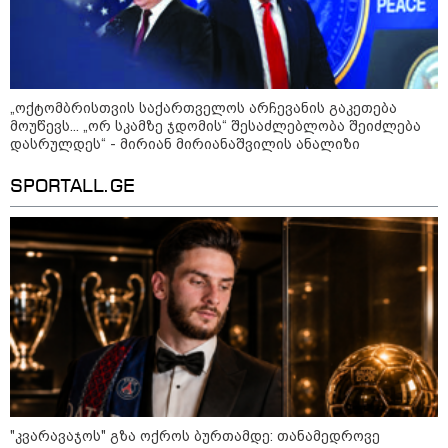
„ოქტომბრისთვის საქართველოს არჩევანის გაკეთება
მოუწევს... „ორ სკამზე ჯდომის“ შესაძლებლობა შეიძლება
დასრულდეს“ - მირიან მირიანაშვილის ანალიზი
09:52 / 07-08-2026
SPORTALL.GE
"რაკეტები ჩვენც გვჭირდება" - დონალდ
ტრამპი უკრაინისთვის Patriot-ის
რაკეტების გაგზავნაზე
09:05 / 07-08-2026
მკვლელობა პირდაპირ ეთერში:
ცნობილ "ტიკტოკერს" ლაივის
დროს ესროლეს, ის ადგილზე
გარდაიცვალა - რას ამბობს
მომხდარზე მექსიკის პოლიცია
"კვარავაჯოს" გზა ოქროს ბურთამდე: თანამედროვე