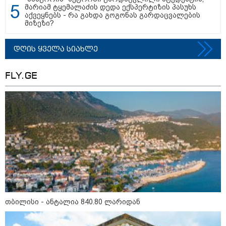
მარიამ ტყემალაძის დედა ექსპერტიზის პასუხს
აქვეყნებს - რა გახდა გოგონას გარდაცვალების
09:05 / 07-08-2026
მიზეზი?
მკვლელობა პირდაპირ ეთერში:
ცნობილ "ტიკტოკერს" ლაივის
დროს ესროლეს, ის ადგილზე
დღის ყველა სიახლე
გარდაიცვალა - რას ამბობს
მომხდარზე მექსიკის პოლიცია
FLY.GE
23:45 / 06-08-2026
ექსპედიცია “ტარაიას ობიექტი“ -
89 წლის შემდეგ, მფრინავი
ამელია ერჰარტის დაკარგული
თვითმფრინავის ძებნა კვლავ
განახლდა
თბილისი - ანტალია 840.80 ლარიდან
თბილისი - ანტალია 840.80
ლარიდან