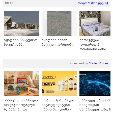
რა სასჯელი ემუქრება ნია იმნაძეს? - პროკურატურამ
SS.GE
როგორ მოხვდე აქ
მას ბრალდება წარუდგინა
იყიდება სასტუმრო
იყიდება მიწის
ქირავდება
ბაკურიანში
ნაკვეთი ორბეთში
დღიურად 2
ოთახიანი ბინა
გლდანში
sponsored by
ContentRoom
09:52 / 07-08-2026
"რაკეტები ჩვენც გვჭირდება" - დონალდ ტრამპი
უკრაინისთვის Patriot-ის რაკეტების გაგზავნაზე
საბავშვო ჟურნალი,
ფერმენტირებული
ქართველმა ექიმმ
ილუსტრირებული
ინგრედიენტები
ჩინეთიდან
ზღაპრები და
კანის მოვლაში -
საქართველოში, 6