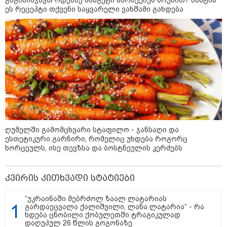
"ჩვენთვის ეს ეგზოტიკაა, ჩვენს
ეს რეცეპტი თქვენი საყვარელი ვახშამი გახდება
სტუმრებს ასე ვუხსნით - ბევრი
სანთელი, ეგზოტიკა და
რომანტიკული საღამოები" -
შალვა ალავერდაშვილი
ელექტროენერგიის გათიშვებზე
კატეგორიის ყველა სიახლე
ღუმელში გამომცხვარი სტაფილო - ჯანსაღი და
ესთეტიკური გარნირი, რომელიც უხდება როგორც
რატომ ჩაბნელდა საქართველო
ხორცეულს, ისე თევზსა და ბოსტნეულის კერძებს
მესამედ: საბოტაჟი, ტექნიკური
ხარვეზი თუ
არაპროფესიონალიზმი?! -
კვირის კითხვადი სტატიები
სანდრო თვალჭრელიძის ანალიზი
“უკრაინაში მებრძოლ ზაალ ლატარიას
ჩაკეტილი „პოლიტიკური
გარდაეცვალა ქალიშვილი, ლანა ლატარია“ - რა
სამკუთხედი“ - კულუარული
ხდება ცნობილი ქობულეთში ტრაგიკულად
თამაშები, რომლებიც დიდი
დაღუპულ 26 წლის გოგონაზე