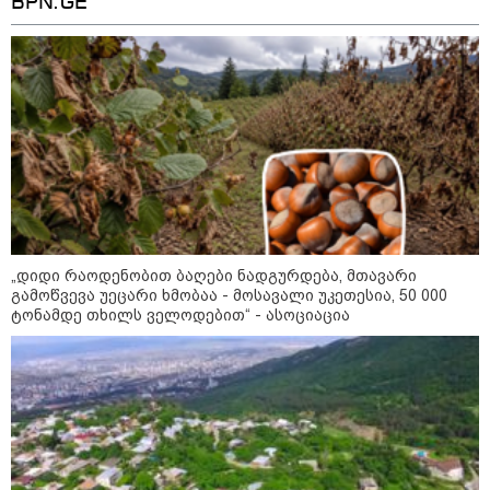
BPN.GE
10:45 / 07-08-2026
"აშშ კვლავაც ღრმად
შეშფოთებულია რუსეთის მიერ
საქართველოს ტერიტორიის
განგრძობადი ოკუპაციით" -
აშშ-ის საელჩო
09:00 / 07-08-2026
18 წელი აგვისტოს ომიდან -
ტრაგიკული მოვლენების
ქრონოლოგია, რომელიც
შესაძლოა, აღარ გვახსოვს
„დიდი რაოდენობით ბაღები ნადგურდება, მთავარი
გამოწვევა უეცარი ხმობაა - მოსავალი უკეთესია, 50 000
ტონამდე თხილს ველოდებით“ - ასოციაცია
16:37 / 06-08-2026
"აბსოლუტურად ყალბი
შინაარსი იქმნება სოციალურ
მედიაში, არარსებული
ადამიანები, საუბრობენ,
თითქოს საქართველოში
უარყოფითი გარემოა რუსი
ტურისტებისთვის" - პრემიერი