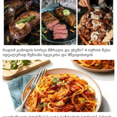
11:42 / 07-08-2026
რატომ ჩაბნელდა საქართველო
მესამედ და გველოდება თუ არა
ზამთარში მასშტაბური
ენერგოკრიზისი - "პრობლემის
მოგვარებას დაახლოებით ერთი
თვე დასჭირდება"
23:14 / 06-08-2026
სამოქალაქო საზოგადოების
წარმომადგენლები 2008 წლის
რატომ გამოდის ხორცი მშრალი და უხეში? 4 ოქროს წესი
რუსეთ-საქართველოს აგვისტოს
იდეალურად წვნიანი სტეიკისა და მწვადისთვის
ომის 18 წლისთავთან
დაკავშირებით ერთობლივ
განცხადებას ავრცელებენ
22:35 / 06-08-2026
"კიდევ ერთხელ მოვუწოდებ
საქართველოს მთავრობას, მისი
დაუყოვნებლივი და უპირობო
გათავისუფლებისკენ" - რას
წერს ეუთო-ს წარმომადგენელი
მზია ამაღლობელზე?
21:38 / 06-08-2026
გაგისინჯავთ ოდესმე სპაგეტი ბარბექიუს სოუსით? პასტის