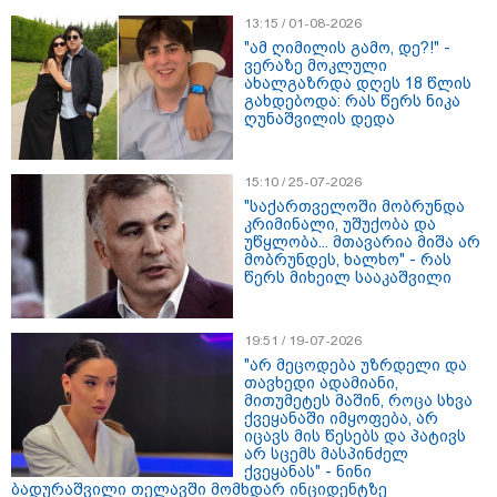
13:15 / 01-08-2026
"ამ ღიმილის გამო, დე?!" -
ვერაზე მოკლული
ახალგაზრდა დღეს 18 წლის
გახდებოდა: რას წერს ნიკა
ღუნაშვილის დედა
18:34 / 06-08-2026
15:10 / 25-07-2026
"სამგორის" მეტროში გარდაცვლილი სტუდენტის,
"საქართველოში მობრუნდა
მარიამ ტყემალაძის დედა ექსპერტიზის პასუხს
კრიმინალი, უშუქობა და
აქვეყნებს - რა გახდა გოგონას გარდაცვალების
უწყლობა... მთავარია მიშა არ
მიზეზი?
მობრუნდეს, ხალხო" - რას
წერს მიხეილ სააკაშვილი
19:51 / 19-07-2026
"არ მეცოდება უზრდელი და
თავხედი ადამიანი,
მითუმეტეს მაშინ, როცა სხვა
ქვეყანაში იმყოფება, არ
იცავს მის წესებს და პატივს
არ სცემს მასპინძელ
ქვეყანას" - ნინი
ბადურაშვილი თელავში მომხდარ ინციდენტზე