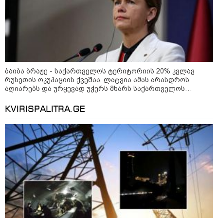
19:33 / 06-08-2026
რა სასჯელი ემუქრება ნია
იმნაძეს? - პროკურატურამ მას
ბრალდება წარუდგინა
ბაიბა ბრაჟე - საქართველოს ტერიტორიის 20% კვლავ
კატეგორიის ყველა სიახლე
რუსეთის ოკუპაციის ქვეშაა, ლატვია ამას არასდროს
აღიარებს და ურყევად უჭერს მხარს საქართველოს
სუვერენიტეტსა და ტერიტორიულ მთლიანობას
KVIRISPALITRA.GE
„დიდი რაოდენობით ბაღები
ნადგურდება, მთავარი გამოწვევა
უეცარი ხმობაა - მოსავალი
უკეთესია, 50 000 ტონამდე თხილს
ველოდებით“ - ასოციაცია
„ფასები 2-3 წელში გაორმაგდება“
- ლოკაციები თბილისის
შემოგარენში, სადაც შესაძლოა,