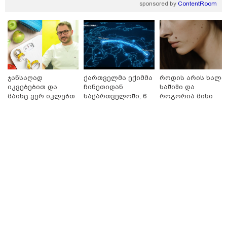
sponsored by
ContentRoom
სავარაუდოდ არა მარტო
არასრულწლოვანების ჯგუფი" - რა
ინფორმაციას ავრცელებს
ადვოკატი?
რა ისმის სახლში დაყენებული
მოსასმენი მოწყობილობის
ჩანაწერში, სადაც ნია იმნაძე
მამას ესაუბრება?
ჯანსაღად
ქართველმა ექიმმა
როდის არის ხალი
იკვებებით და
ჩინეთიდან
საშიში და
მაინც ვერ იკლებთ
საქართველოში, 6
როგორია მისი
წონაში? - ლაშა
000 კილომეტრის
მოშორების
უჩავა მთავარ
დაშორებით,
მარტივი და
მიზეზებზე
ტელერობოტული
უსაფრთხო გზები
საუბრობს
ოპერაცია ჩაატარა
Faceამბები
- ისტორია
დაწერილია