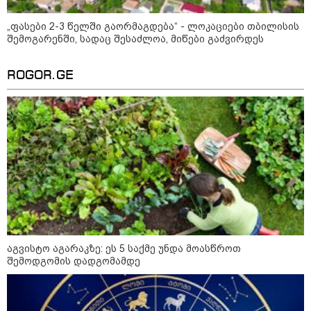
„ფასები 2-3 წელში გაორმაგდება“ - ლოკაციები თბილისის
შემოგარენში, სადაც შესაძლოა, მიწები გაძვირდეს
ფული ამ ზოდიაქოს ნიშნების
ხელში აღმოჩნდება: ვინ
გამდიდრდება?
ROGOR.GE
როგორ ჩავიცვათ 40 წლის
შემდეგ: მილიონერების
სტილისტის 8 ოქროს წესი და
აუცილებელი სამოსი
აგვისტო აგარაკზე: ეს 5 საქმე უნდა მოასწროთ
მსოფლიო
შემოდგომის დადგომამდე