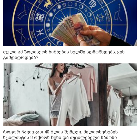
ფული ამ ზოდიაქოს ნიშნების ხელში აღმოჩნდება: ვინ
გამდიდრდება?
09:52 / 07-08-2026
"რაკეტები ჩვენც გვჭირდება" - დონალდ
ტრამპი უკრაინისთვის Patriot-ის
რაკეტების გაგზავნაზე
როგორ ჩავიცვათ 40 წლის შემდეგ: მილიონერების
23:40 / 07-08-2026
სტილისტის 8 ოქროს წესი და აუცილებელი სამოსი
იტალიამ ყველა ქალაქში