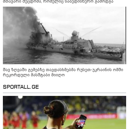
დაიკარგა - 57 პირს ამ დრომდე
მთავარი შეცდომა, რომელიც საბედისწერო გამოდგა
ეძებენ
22:28 / 07-08-2026
სად იზღუდება მოძრაობა -
თბილისის მერია ინფორმაციას
ავრცელებს
შავ ზღვაში გემებზე თავდასხმებმა რუსეთ-უკრაინის ომში
21:30 / 07-08-2026
რეკორდული მასშტაბი მიიღო
თბილისში, ლოზუნგით
„გვახსოვს გმირები, გვახსოვს
მტერი” მსვლელობა
SPORTALL.GE
მიმდინარეობს
20:58 / 07-08-2026
"იპოვონ ერთი გოგონა, ვისაც
გიგა სექსუალურად ავიწროებდა
- თუ გამოჩნდება ასეთი