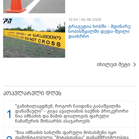
საკუთარ თავთან
შეგარცხვენთ... თქვენი
შეცდომა არის დანაშაულის
ტოლფასი" - ეკა კუპატაძე ნანუკა
12:54 / 06-08-2026
ჟორჟოლიანს
ტრაგედია ხობში - მდინარე
ხობისწყალში დედა-შვილი
09:33 / 05-08-2026
დაიხრჩო
"მამის მიერ ცოტნესთვის
დატოვებულ სახლში
თვითნებურად ცხოვრობს
ადამიანი, რომელიც ზვიადის
ანდერძში ერთი სიტყვითაც კი
არ არის მოხსენიებული" - ანა
იხილეთ მეტი
ჯაბაური
09:32 / 05-08-2026
"4 დღე უწყლოდ და უპუროდ
გაატარეს, მათ სიცოცხლე
პოპულარული დღეს
დავუბრუნეთ" - ქართველი
მეზღვაური წერს, რომ 36
მიგრანტი, მათ შორის, ორსული
"განიხილავდნენ, როგორ ჩაიდინა გაბაშვილმა
გოგონა გადაარჩინა
დანაშაული" - გიგა ავალიანის საქმის პროკურორი
ნია იმნაძის და მამის დიალოგის ფარული
ჩანაწერის შინაარსს ასაჯაროებს
12:20 / 04-08-2026
"როცა კანონიკიდან
"ნია იმნაძის სახლში ფარული მოსასმენი იყო
გამომდინარე, მართებულად
დამონტაჟებული, "მეტასთანაც" თანამშრომლობდა