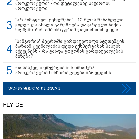
მიგვაჩნია, რომ ადამიანის
პროკურატურა" - რა დეტალებზე საუბრობს
გასვენება ტაძრიდან არ მოხდეს,
პროკურატურა
ეს მგლოვიარეს ისეთი
სიყვარულითა უნდა ავუხსნათ,
"არ მიმატოვო, გეხვეწები" - 12 წლის წინანდელი
რომ შფოთვა არ დაიბადოს" -
ვიდეო და ახალი გარემოება დაკარგული ბიჭის
დედა სიდონია
საქმეში: რას ამბობს გურამ დადიანიძის დედა
კატეგორიის ყველა სიახლე
"სამგორის" მეტროში გარდაცვლილი სტუდენტის,
მარიამ ტყემალაძის დედა ექსპერტიზის პასუხს
აქვეყნებს - რა გახდა გოგონას გარდაცვალების
მიზეზი?
რა სასჯელი ემუქრება ნია იმნაძეს? -
პროკურატურამ მას ბრალდება წარუდგინა
მსოფლიო სასიცოცხლოდ
მნიშვნელოვანი პროდუქტის
დეფიციტის წინაშე დგას
დღის ყველა სიახლე
FLY.GE
რუსეთი ხორბლის ექსპორტის
გადასახადს აძვირებს