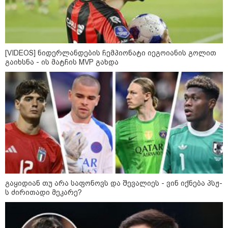
გოგონა, 10 000 ლარს
ოფიციალურად, სახალხოდ
გადავცემ" - გიგა ავალიანის
დედა განცხადებას ავრცელებს
კატეგორიის ყველა სიახლე
[VIDEOS] ნიდერლანდების ჩემპიონატი იეგოიანის გოლით
გაიხსნა - ის მატჩის MVP გახდა
უნდა დაგვხრიტოთ? არა, თქვენი
დახვრეტა რაში გვაწყობს,
გუდაუთაში ქართველ ტყვეებში
უნდა გადაგცვალოთ...
როდის დაიწყო რეალურად
გაყიდიან თუ არა საფონოვს და შევალიეს - ვინ იქნება პსჟ-
საქართველო-რუსეთის ომი და
ს ძირითადი მეკარე?
მთავარი შეცდომა, რომელიც
საბედისწერო გამოდგა