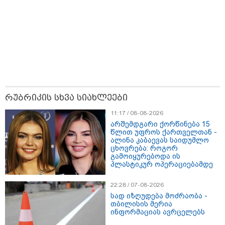
რუბრიკის სხვა სიახლეები
15:42 / 07-08-2026
11:17 / 08-08-2026
"საიდან იცის, მან სინამდვილეში რა
არშემდგარი ქორწინება 15
ხდებოდა... აფხაზეთის ომში თუ არ
წლით უფროს ქართველთან -
ვცდები სამჯერ არის ნამყოფი, არც
ალინა კაბაევას საიდუმლო
ცხოვრება: როგორ
ერთხელ 10 დღეს არ ცდებოდა" - გია
გამოიყურებოდა ის
ყარყარაშვილი გიორგი ბარამიძის
პლასტიკურ ოპერაციებამდე
განცხადებაზე
22:28 / 07-08-2026
სად იზღუდება მოძრაობა -
თბილისის მერია
10:58 / 06-08-2026
ინფორმაციას ავრცელებს
"დადგება დრო და თქვენი
დღევანდელი "პოსტაობა"