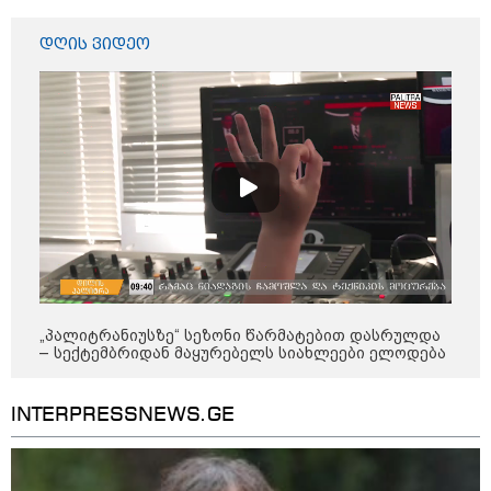
განგაშის წითელი დონე
გამოაცხადა
დღის ვიდეო
22:45 / 07-08-2026
14 წლის მოზარდმა საკუთარი
პაპა და ბებია მოკლა, შემდეგ კი
სკოლაში ცეცხლი გახსნა - რა
დეტალები ხდება ცნობილი
ბანგკოკში მომხდარი
ტრაგედიიდან
13:24 / 07-08-2026
ევროპაში საწვავის ფასები
მკვეთრად შეიცვალა - რომელ
„პალიტრანიუსზე“ სეზონი წარმატებით დასრულდა
ქვეყნებშია ბენზინი ყველაზე
– სექტემბრიდან მაყურებელს სიახლეები ელოდება
ძვირი და ყველაზე იაფი
INTERPRESSNEWS.GE
09:05 / 07-08-2026
მკვლელობა პირდაპირ ეთერში: