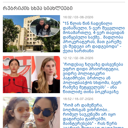
რუბრიკის სხვა სიახლეები
16:02 / 03-08-2026
"15 წლის წინ ჩადენილი
დანაშაული, 5-ჯერ შეცვლილი
მოსამართლე, 4-ჯერ თავიდან
დაწყებული საქმე... მადლობა
პროკურატურას, მათ გარეშე
ეს შედეგი არ დადგებოდა" -
ქეთა ხარძიანი
12:12 / 02-08-2026
“როდესაც ზღვაზე დასვენება
უფრო დიდი პრიორიტეტია,
ვიდრე პოლიტიკური
12:34 / 08-08-2026
პატიმრები, ბრძოლა ან
პოლიტსაბჭოს სხდომა, ბევრ
რას აცხადებს ირაკლი კობახიძე
რამეზე მეტყველებს“ - ანა
ელექტროენერგიის რამდენჯერმე
წითლიძე თინა ბოკუჩავაზე
გათიშვასთან დაკავშირებით?
18:52 / 18-07-2026
"რომ არ დამეწერა,
ბოღმისგან ვიხრჩობი...
რომელ საუკუნეში არ იყო
19:32 / 08-08-2026
დატირება ტაძრებში,
"სიმბოლურია, რომ კობახიძის
მაინტერესებს" - რას წერს
მოღალატეობრივი განცხადება