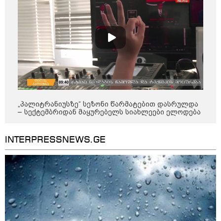
"ბულგარეთის საჰაერო
სივრცეში დრონი აფეთქდა" -
ბულგარეთის პრემიერ-მინისტრი
17:13 / 08-08-2026
"დასავლეთმა საქართველო
ჩვენ წინააღმდეგ
გეოპოლიტიკური ბრძოლის
უგუნურ იარაღად გამოიყენა" -
„პალიტრანიუსზე“ სეზონი წარმატებით დასრულდა
დიმიტრი მედვედევი
– სექტემბრიდან მაყურებელს სიახლეები ელოდება
INTERPRESSNEWS.GE
23:40 / 07-08-2026
იტალიამ ყველა ქალაქში
განგაშის წითელი დონე
გამოაცხადა
კატეგორიის ყველა სიახლე