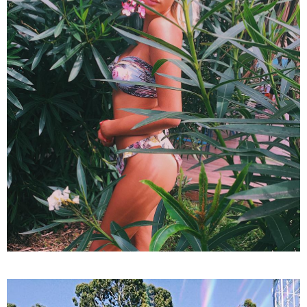
22:29 / 08-08-2026
"24 იანვრის ღამეს თამარ ნავროზაშვილის ძმა
მიგზავნის მესიჯს... მე ვერ ვნახე, რადგან "სპამებში"
ჩავარდა": რა მისწერა ნია იმნაძის ბიძამ ეკა
კუპატაძეს? - გიგა ავალიანის დედა "სქრინს"
აქვეყნებს
21:33 / 08-08-2026
ნია იმნაძის ბებია მიმართვას ავრცელებს -