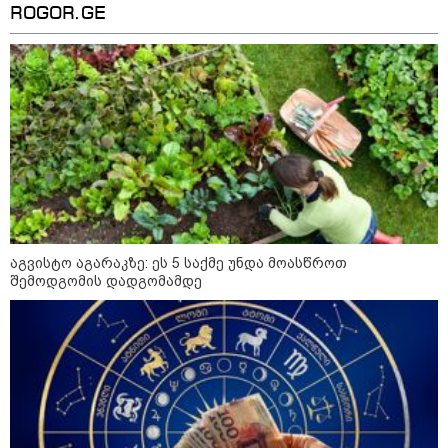
ROGOR.GE
როგორ ჩავიცვათ 40 წლის
შემდეგ: მილიონერების
სტილისტის 8 ოქროს წესი და
აუცილებელი სამოსი
მსოფლიო
აგვისტო აგარაკზე: ეს 5 საქმე უნდა მოასწროთ
შემოდგომის დადგომამდე