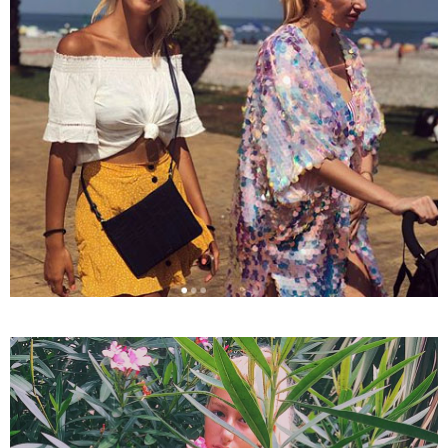
"ბავშვობიდან ასე ვარ..
ფანატიკურად ვარ შეყვარებული
საქართველოზე" - გაიცანით
მარტინ გუიმჯიანი, ქართულ ენასა
და საქართველოზე
შეყვარებული სომეხი ბიჭი