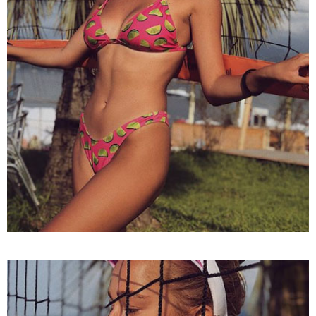
16:41 / 08-08-2026
"კაპროვანში ზღვამ კიდევ ერთი
ჭურვი გამორიყა, ადგილზე
მობილიზებულია პოლიცია და
სამაშველო" - რას წერს და რა
კადრებს აქვეყნებს თათია
ნიკოლაშვილი?
12:18 / 08-08-2026
"რუსეთმა განახორციელა
საქართველოს ტერიტორიების
20%-ის ოკუპაცია და
სააკაშვილის, მისი რეჟიმის
ღალატი ვერანაირად ვერ
გადაფარავს ამ დანაშაულს" -
ირაკლი კობახიძე
13:16 / 08-08-2026
"ძალიან ბევრ ინფორმაციას
ვიღებთ ხალხისგან" - რას წერს
ადვოკატი ტარიელ კაკაბაძე