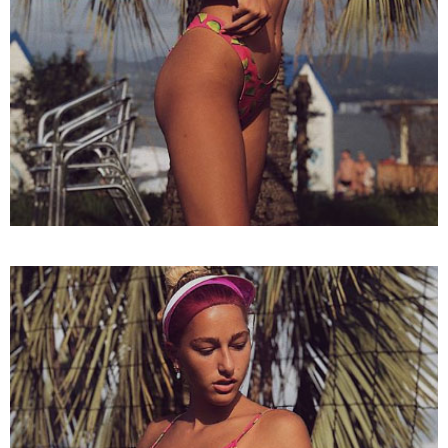
17:13 / 08-08-2026
"დასავლეთმა საქართველო ჩვენ წინააღმდეგ
გეოპოლიტიკური ბრძოლის უგუნურ იარაღად
გამოიყენა" - დიმიტრი მედვედევი
21:17 / 08-08-2026
აშშ-მა საქართველოში
დაფუძნებული კრიპტოკომპანია
დაასანქცირა