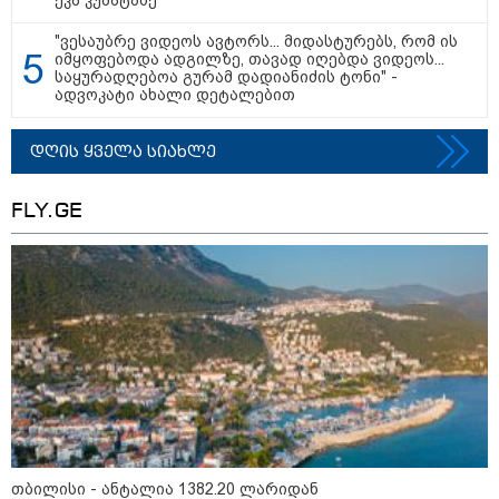
ეკა კუპატაძე
დაკავშირებით ირაკლი
კობახიძის განცხადებას?
"ვესაუბრე ვიდეოს ავტორს... მიდასტურებს, რომ ის
იმყოფებოდა ადგილზე, თავად იღებდა ვიდეოს...
საყურადღებოა გურამ დადიანიძის ტონი" -
ადვოკატი ახალი დეტალებით
კატეგორიის ყველა სიახლე
დღის ყველა სიახლე
FLY.GE
„გადავწყვიტეთ, უკვე
დასრულებული სივრცის
მონახულების შესაძლებლობა
ახლავე მოგცეთ“ - თბილისის
ახალი ზოოპარკი სატესტო
რეჟიმში იხსნება
რა არის ცნობილი,
საქართველოში დაფუძნებულ
კრიპტოკომპანიაზე, რომელიც
აშშ-ს სახაზინო დეპარტამენტმა
დაასანქცირა
თბილისი - ანტალია 1382.20 ლარიდან