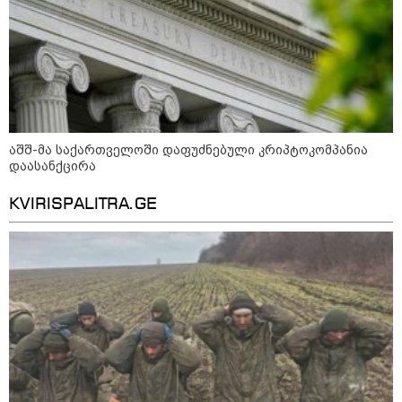
„ნაციონალური მოძრაობა“ -
სიმბოლურია, რომ კობახიძის
მოღალატეობრივი განცხადება
საქართველოს
თავისუფლებისთვის შეწირული
გმირების მემორიალზე გაკეთდა
აშშ-მა საქართველოში დაფუძნებული კრიპტოკომპანია
დაასანქცირა
მოზაიკა
KVIRISPALITRA.GE