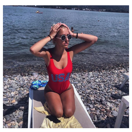
11:13 / 05-08-2026
Hisense წარმოგიდგენთ გზავნილს "ინოვაციები
უკეთესი ცხოვრებისათვის" FIFA-ს 2026 წლის
მსოფლიო ჩემპიონატზე™
15:49 / 06-08-2026
შეიძინე ალდაგის სამოგზაურო დაზღვევა და
მიიღე გაორმაგებული ინტერნეტი
საზოგადოება