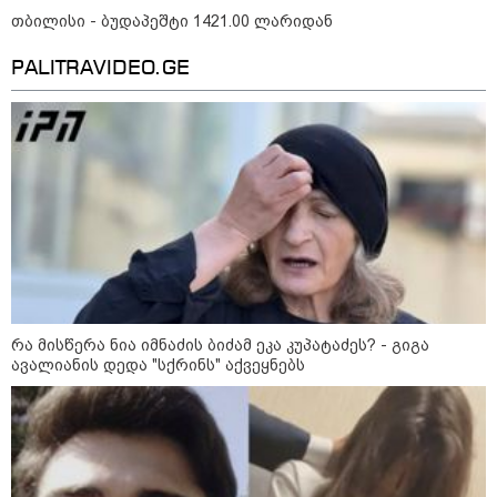
თბილისი - ბუდაპეშტი 1421.00 ლარიდან
PALITRAVIDEO.GE
12:46 / 07-08-2026
ოკუპირებულ აფხაზეთში საწვავის
დეფიციტია, კილომეტრიანი რიგები და
შეზღუდვა საწვავის ჩასხმაზე - რა
ინფორმაციას აქვეყნებს "დემოკრატიის
კვლევის ინსტიტუტი“
14:23 / 05-08-2026
რა მისწერა ნია იმნაძის ბიძამ ეკა კუპატაძეს? - გიგა
ევროპელმა და რუსმა ყოფილმა
ავალიანის დედა "სქრინს" აქვეყნებს
მაღალჩინოსნებმა უკრაინაში
ომთან დაკავშირებით
მოლაპარაკებები გამართეს - რა
არის ცნობილი შეხვედრაზე
09:55 / 05-08-2026