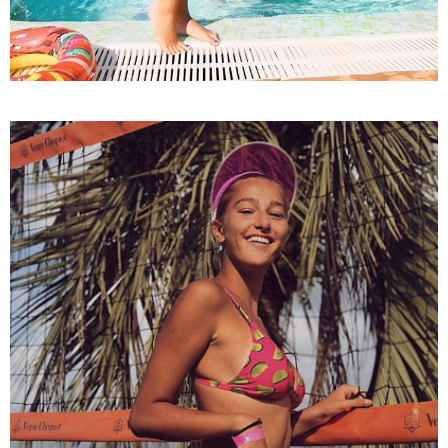
ბრალს წამიყენებს" - ცოტნე მირცხულავა
18:51 / 08-08-2026
"ზურგს უკან ლაჩრულად მომეპარნენ და თავს
დამესხნენ - ასფალტზე თავი მრავალჯერ
დამარტყმევინეს, მირტყეს მუშტები" - რას ჰყვება
კურიერი, რომელსაც არასრულწლოვანები სასტიკად
გაუსწორდნენ?