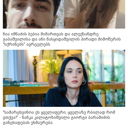
მორიგი თავდასხმა Wildberries-
ის საწყობზე - დრონებით
თავდასხმის შემდეგ, ტულას
ოლქში მდებარე საწყობში
ხანძარია
ნია იმნაძის ბებია მიმართვას და ალექსანდრე
გაბაშვილისა და ანი ნასყიდაშვილის პირადი მიმოწერის
09:12 / 05-08-2026
"სქრინებს" ავრცელებს
14 გარდაცვლილი, 22
დაშავებული, მასშტაბური
ხანძარი - რუსეთმა კიევზე
იერიში ბალისტიკური
რაკეტებით მიიტანა
14:13 / 04-08-2026
მორიგი თავდასხმა რუსეთში,
ნავთობგადამამუშავებელ
ქარხანაზე - რა დეტალებია
ცნობილი
"სა­მარ­ცხვი­ნოა ეს ყვე­ლა­ფე­რი, ყვე­ლა­ზე რბი­ლად რომ
ვთქვა!" - ნანკა კალატოზიშვილი გიორგი ბარამიძის
განცხადებას ეხმაურება
კატეგორიის ყველა სიახლე