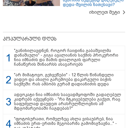
ავარიის შედეგად დაღუპული
საქართველოს
დედა-შვილის ნათესავი?
თავისუფლებისთვის შეწირული
გმირების მემორიალზე
იხილეთ მეტი
გაკეთდა" - "ნაციონალური
მოძრაობა"
19:03 / 08-08-2026
"მკაცრად ვგმობთ ირაკლი
კობახიძის განცხადებას" -
პოპულარული დღეს
"კოალიცია ცვლილებისთვის"
"განიხილავდნენ, როგორ ჩაიდინა გაბაშვილმა
დანაშაული" - გიგა ავალიანის საქმის პროკურორი
ნია იმნაძის და მამის დიალოგის ფარული
ჩანაწერის შინაარსს ასაჯაროებს
16:33 / 08-08-2026
"არ მიმატოვო, გეხვეწები" - 12 წლის წინანდელი
"გიორგი ბარამიძემ რაღაც
ვიდეო და ახალი გარემოება დაკარგული ბიჭის
არასწორად ჩამოაყალიბა,
საქმეში: რას ამბობს გურამ დადიანიძის დედა
მაგრამ ნამდვილად არ
ეკუთვნის წიხლი ივანიშვილის
ღალატზე დაფუძნებული
ადვოკატი ნია იმნაძის საავადმყოფოში გადაღებულ
დიქტატურის მსახურებისგან" -
კადრებს აქვეყნებს - "რა მტკიცებულება გაქვთ, რაც
მიხეილ სააკაშვილი
საფუძვლად დაუდეთ არასრულწლოვნის ამ
მდგომარეობაში ჩაგდებას?"
16:22 / 08-08-2026
"აი, ეს არის სამშობლოს
"ფოტოსურათი, რომელზეც ახლა ვისაუბრებ, ნია
ღალატი" - როგორ ეხმაურება
იმნაძის ერთ-ერთმა მეგობარმა გამომიგზავნა..." -
ნიკა გვარამია აგვისტოს ომთან