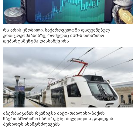
დღის ზოგადი
9
ასტროლოგიური
პროგნოზი
რა არის ცნობილი, საქართველოში დაფუძნებულ
აგვისტო
კრიპტოკომპანიაზე, რომელიც აშშ-ს სახაზინო
დეპარტამენტმა დაასანქცირა
აგვისტო აგარაკზე: ეს 5 საქმე
უნდა მოასწროთ შემოდგომის
დადგომამდე
ფული ამ ზოდიაქოს ნიშნების
აზერბაიჯანის რკინიგზა ბაქო-თბილისი-ბაქოს
ხელში აღმოჩნდება: ვინ
საერთაშორისო მარშრუტზე ბილეთების გაყიდვის
გამდიდრდება?
პერიოდს ახანგრძლივებს