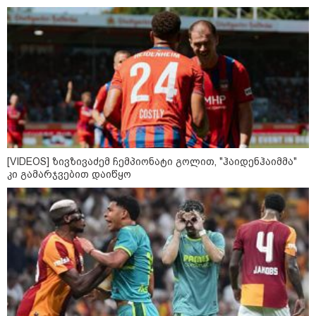
კატეგორიის ყველა სიახლე
"უნდა დაგვხვრიტოთ? - არა,
თქვენი დახვრეტა რაში გვაწყობს,
გუდაუთაში ქართველ ტყვეებში
უნდა გადაგცვალოთ..."
[VIDEOS] ზივზივაძემ ჩემპიონატი გოლით, "ჰაიდენჰაიმმა"
კი გამარჯვებით დაიწყო
როდის დაიწყო რეალურად
საქართველო-რუსეთის ომი და
მთავარი შეცდომა, რომელიც
საბედისწერო გამოდგა
შავ ზღვაში გემებზე
თავდასხმებმა რუსეთ-უკრაინის
ომში რეკორდული მასშტაბი
მიიღო