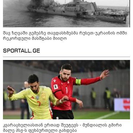
09:36 / 08-08-2026
"ბავშვობიდან ასე ვარ..
ფანატიკურად ვარ შეყვარებული
საქართველოზე" - გაიცანით
მარტინ გუიმჯიანი, ქართულ
ენასა და საქართველოზე
შეყვარებული სომეხი ბიჭი
შავ ზღვაში გემებზე თავდასხმებმა რუსეთ-უკრაინის ომში
რეკორდული მასშტაბი მიიღო
23:15 / 07-08-2026
SPORTALL.GE
ამოუცნობი ანომალიური
მოვლენები - ტრამპის
ადმინისტრაციამ “UFO”- ს
ფაილების მორიგი პაკეტი
გამოაქვეყნა
22:30 / 07-08-2026
ინტერნეტში ამაღელვებელი
კადრები ვრცელდება - როგორ
გადაარჩინა 56 წლის კაცმა
ბავშვები აბობოქრებულ ზღვაში
დახრჩობას
კვარაცხელიასთან ერთად შეუტევს - მუნდიალის გმირი
მალე პსჟ-ს ფეხბურთელი გახდება