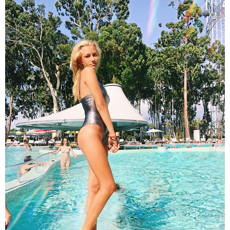
"კონკრეტულად როდის, სად და რა სიტყვებით
წააქეზა ნია იმნაძემ ალექსანდრე გაბაშვილი? ერთი
ოჯახის ენით აღუწერელი ტკივილი არ შეიძლება
გახდეს მეორე ოჯახის 16 წლის ბავშვის საჯაროდ
განადგურების საფუძველი"
20:31 / 08-08-2026
"ის ამბავი ხომ გახსოვთ, ნიკა მელიას რომ თავს
დაესხნენ სამტრედიაში, სწორედ იმ ამბავზე, ხვალ,
პროკურატურა 126-ე მუხლის პირველი ნაწილით