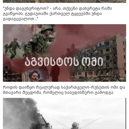
"უნდა დაგვხვრიტოთ? - არა, თქვენი დახვრეტა რაში
გვაწყობს, გუდაუთაში ქართველ ტყვეებში უნდა
გადაგცვალოთ..."
11:17 / 08-08-2026
არშემდგარი ქორწინება 15 წლით უფროს
ქართველთან - ალინა კაბაევას
საიდუმლო ცხოვრება: როგორ
გამოიყურებოდა ის პლასტიკურ
ოპერაციებამდე
როდის დაიწყო რეალურად საქართველო-რუსეთის ომი და
14:20 / 08-08-2026
მთავარი შეცდომა, რომელიც საბედისწერო გამოდგა
"ქალაქი დავთმე, მაგრამ
ქალურობა - არა. ვერ იჯერებენ
ფერმერი თუ ვარ" - როგორ
ცხოვრობს ახალგაზრდა ქალი,
რომელიც ქალაქიდან სოფლად
გადავიდა და ფერმერი გახდა