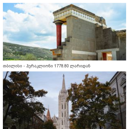
აზერბაიჯანის რკინიგზა ბაქო-
თბილისი-ბაქოს საერთაშორისო
მარშრუტზე ბილეთების გაყიდვის
პერიოდს ახანგრძლივებს
კონფლიქტები
თბილისი - ჰერაკლიონი 1778.80 ლარიდან