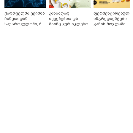
ქართველმა ექიმმა
ჯანსაღად
ფერმენტირებული
ნია იმნაძეს და ანასტასია
ჩინეთიდან
იკვებებით და
ინგრედიენტები
ბერუაშვილს ბრალდება
საქართველოში, 6
მაინც ვერ იკლებთ
კანის მოვლაში -
წარედგინათ - რამდენ წლიანი
000 კილომეტრის
წონაში? - ლაშა
კორეული
პატიმრობა ემუქრებათ
დაშორებით,
უჩავა მთავარ
ინოვაციური
არასრულწლოვნებს?
ტელერობოტული
მიზეზებზე
ბრენდი Manyo
ოპერაცია ჩაატარა
საუბრობს
საქართველოშია
- ისტორია
რა გახდა “სამგორის” მეტროში
დაწერილია
სტუდენტის გარდაცვალების
მიზეზი - ცნობილია ექსპერტიზის
პასუხი
Faceამბები