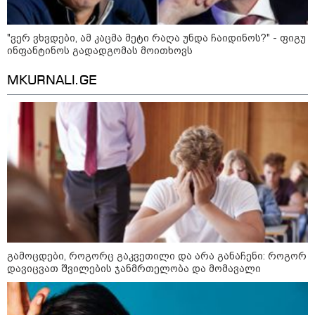
არჩევანის გაკეთება მოუწევს...
„ორ სკამზე ჯდომის“
შესაძლებლობა შეიძლება
"ვერ ვხვდები, ამ კაცმა მეტი რაღა უნდა ჩაიდინოს?" - ფიგუ
დასრულდეს“ - მირიან
ინფანტინოს გადადგომას მოითხოვს
მირიანაშვილის ანალიზი
MKURNALI.GE
ჯარისკაცი, რომელიც 29 წელი
იბრძოდა, რადგან ომის
დამთავრების არ სჯეროდა...
მეცნიერება
გამოცდები, როგორც გაკვეთილი და არა განაჩენი: როგორ
დავიცვათ შვილების ჯანმრთელობა და მომავალი