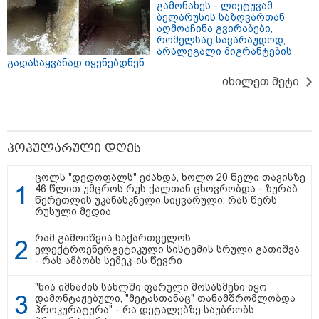
გამონახეს - ლიეტუვამ
09:33 / 05-08-2026
ბელარუსის საზღვართან
"მამის მიერ ცოტნესთვის
აღმოაჩინა გვირაბები,
დატოვებულ სახლში
რომელსაც სავარაუდოდ,
თვითნებურად ცხოვრობს
არალეგალი მიგრანტების
ადამიანი, რომელიც ზვიადის
გადასაყვანად იყენებდნენ
ანდერძში ერთი სიტყვითაც კი
არ არის მოხსენიებული" - ანა
იხილეთ მეტი
ჯაბაური
09:32 / 05-08-2026
"4 დღე უწყლოდ და უპუროდ
გაატარეს, მათ სიცოცხლე
პოპულარული დღეს
დავუბრუნეთ" - ქართველი
მეზღვაური წერს, რომ 36
მიგრანტი, მათ შორის, ორსული
ცოლს "დედოფალს" ეძახდა, ხოლო 20 წელი თავისზე
გოგონა გადაარჩინა
46 წლით უმცროს რუს ქალთან ცხოვრობდა - ზურაბ
წერეთლის უკანასკნელი სიყვარული: რას წერს
რუსული მედია
12:20 / 04-08-2026
"როცა კანონიკიდან
რამ გამოიწვია საქართველოს
გამომდინარე, მართებულად
ელექტროენერგეტიკული სისტემის სრული გათიშვა
მიგვაჩნია, რომ ადამიანის
- რას ამბობს სემეკ-ის წევრი
გასვენება ტაძრიდან არ მოხდეს,
ეს მგლოვიარეს ისეთი
სიყვარულითა უნდა ავუხსნათ,
"ნია იმნაძის სახლში ფარული მოსასმენი იყო
რომ შფოთვა არ დაიბადოს" -
დამონტაჟებული, "მეტასთანაც" თანამშრომლობდა
დედა სიდონია
პროკურატურა" - რა დეტალებზე საუბრობს