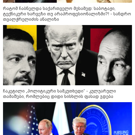
რატომ ჩაბნელდა საქართველო მესამედ: საბოტაჟი,
ტექნიკური ხარვეზი თუ არაპროფესიონალიზმი?! - სანდრო
თვალჭრელიძის ანალიზი
21:03 / 05-08-2026
რამ გამოიწვია საქართველოს
ელექტროენერგეტიკული სისტემის სრული
ჩაკეტილი „პოლიტიკური სამკუთხედი“ - კულუარული
გათიშვა - რას ამბობს სემეკ-ის წევრი
თამაშები, რომლებიც დიდი სისხლის ფასად ჯდება
23:14 / 06-08-2026
სამოქალაქო საზოგადოების
წარმომადგენლები 2008 წლის
რუსეთ-საქართველოს აგვისტოს
ომის 18 წლისთავთან