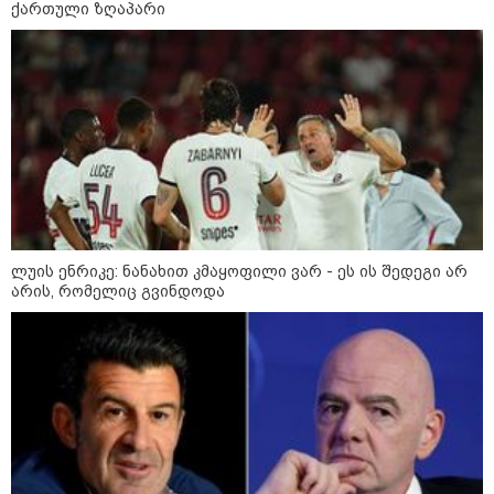
ბავშვმა, რომელიც 9 თვის
ქართული ზღაპარი
განმავლობაში
წარმოუდგენელი
ფსიქოლოგიური ტერორის ქვეშ
არის" - რას აცხადებს ნია
კატეგორიის ყველა სიახლე
იმნაძის ადვოკატი?
რატომ ჩაბნელდა საქართველო
მესამედ: საბოტაჟი, ტექნიკური
ლუის ენრიკე: ნანახით კმაყოფილი ვარ - ეს ის შედეგი არ
ხარვეზი თუ
არის, რომელიც გვინდოდა
არაპროფესიონალიზმი?! -
სანდრო თვალჭრელიძის ანალიზი
ჩაკეტილი „პოლიტიკური
სამკუთხედი“ - კულუარული
თამაშები, რომლებიც დიდი
სისხლის ფასად ჯდება
„ოქტომბრისთვის საქართველოს