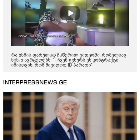
დროს ესროლეს, ის ადგილზე
გარდაიცვალა - რას ამბობს
მომხდარზე მექსიკის პოლიცია
23:15 / 06-08-2026
“არ მინდა, ბაიდენივით
სცენიდან გადავარდეს“ -
დონალდ ტრამპის სიტყვით
გამოსვლისას დამსწრეები
რა ისმის ფარულად ჩაწერილ ვიდეოში, რომელსაც
სახალისო შემთხვევის მოწმენი
სუს-ი ავრცელებს: "- ჩვენ გვსურს ეს კონტრაქტი
გახდნენ
იმისთვის, რომ მივიღოთ ID ბარათი"
23:45 / 05-08-2026
INTERPRESSNEWS.GE
ტრაგედია შოტლანდიაში - 35
წლის მამას 9 წლის
ქალიშვილის მკვლელობაში
ედება ბრალი
14:08 / 05-08-2026
ლაიფციგის აეროპორტში
უკრაინულ თვითმფრინავთან