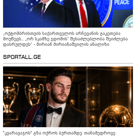
დაკავშირებით ერთობლივ
განცხადებას ავრცელებენ
22:35 / 06-08-2026
"კიდევ ერთხელ მოვუწოდებ
„ოქტომბრისთვის საქართველოს არჩევანის გაკეთება
საქართველოს მთავრობას, მისი
მოუწევს... „ორ სკამზე ჯდომის“ შესაძლებლობა შეიძლება
დაუყოვნებლივი და უპირობო
გათავისუფლებისკენ" - რას
დასრულდეს“ - მირიან მირიანაშვილის ანალიზი
წერს ეუთო-ს წარმომადგენელი
მზია ამაღლობელზე?
SPORTALL.GE
21:38 / 06-08-2026
"ჩვენთვის ეს ეგზოტიკაა, ჩვენს
სტუმრებს ასე ვუხსნით - ბევრი
სანთელი, ეგზოტიკა და
რომანტიკული საღამოები" -
შალვა ალავერდაშვილი
ელექტროენერგიის გათიშვებზე
21:08 / 06-08-2026
"არ ვიცი, თუ ვინმე იცის, რასთან
არის დაკავშირებული ნია
იმნაძის 10 თვის თავზე დაკავება
- რა უნდა თქვას 16 წლის
"კვარავაჯოს" გზა ოქროს ბურთამდე: თანამედროვე