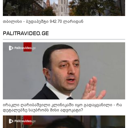
თბილისი - ბუდაპეშტი 942.70 ლარიდან
PALITRAVIDEO.GE
14:14 / 06-08-2026
"მეც ერთ-ერთი მათგანი ვიყავი, ვინც
ლიფტში გაიჭედა" - ლევან მახაშვილი
09:00 / 07-08-2026
18 წელი აგვისტოს ომიდან -
ტრაგიკული მოვლენების
ქრონოლოგია, რომელიც
შესაძლოა, აღარ გვახსოვს
ირაკლი ღარიბაშვილი კლინიკაში იყო გადაყვანილი - რა
დეტალებზე საუბრობს მისი ადვოკატი?
16:37 / 06-08-2026