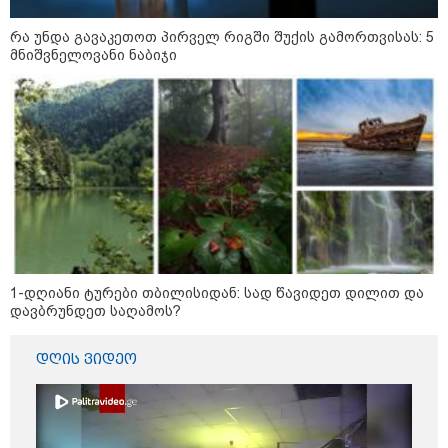
რა უნდა გავაკეთოთ პირველ რიგში შუქის გამორთვისას: 5
მნიშვნელოვანი ნაბიჯი
10:52 / 06-08-2026
1-დღიანი ტურები თბილისიდან: სად წავიდეთ დილით და
ვაშინგტონს რაკეტების დეფიციტი აქვს? -
დავბრუნდეთ საღამოს?
მედიის ცნობით, დონალდ ტრამპი პიტ
ჰეგსეთს დაუპირისპირდა: დეტალები
დღის ვიდეო
09:05 / 07-08-2026
მკვლელობა პირდაპირ ეთერში:
ცნობილ "ტიკტოკერს" ლაივის