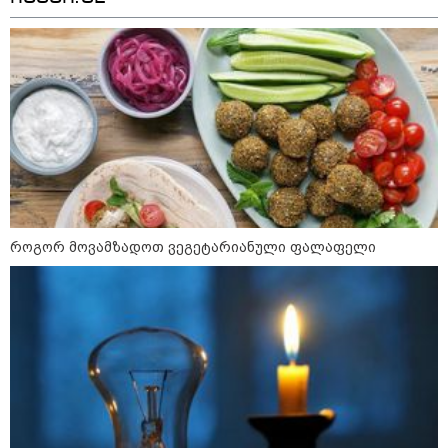
რა უნდა გავაკეთოთ პირველ
რიგში შუქის გამორთვისას: 5
მნიშვნელოვანი ნაბიჯი
1-დღიანი ტურები თბილისიდან:
სად წავიდეთ დილით და
დავბრუნდეთ საღამოს?
როგორ მოვამზადოთ ვეგეტარიანული ფალაფელი
მსოფლიო