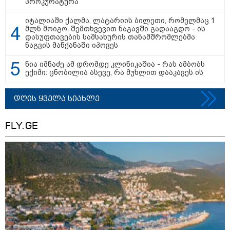
16:02 / 03-08-2026
პროკურატურა
"15 წლის წინ ჩადენილი
დანაშაული, 5-ჯერ შეცვლილი
იტალიაში ქალმა, ლატარიის ბილეთი, რომელმაც 1
მოსამართლე, 4-ჯერ თავიდან
მლნ მოიგო, შემთხვევით ნაგავში გადააგდო - ის
დაწყებული საქმე... მადლობა
დასუფთავების სამსახურის თანამშრომლებმა
პროკურატურას, მათ გარეშე ეს
ნაგვის მანქანაში იპოვეს
შედეგი არ დადგებოდა" - ქეთა
ხარძიანი
ნია იმნაძე ამ დრომდე კლინიკაშია - რას ამბობს
ექიმი: ცნობილია ასევე, რა მუხლით დააკავეს ის
კატეგორიის ყველა სიახლე
დღის ყველა სიახლე
FLY.GE
ყველაზე კარგი/ცუდი ქვეყნები
ემიგრანტებისთვის 2026 წელს
2026 წლის ყველაზე გაყიდვადი
ავტომობილები - Focus2Move-ის
რეიტინგი