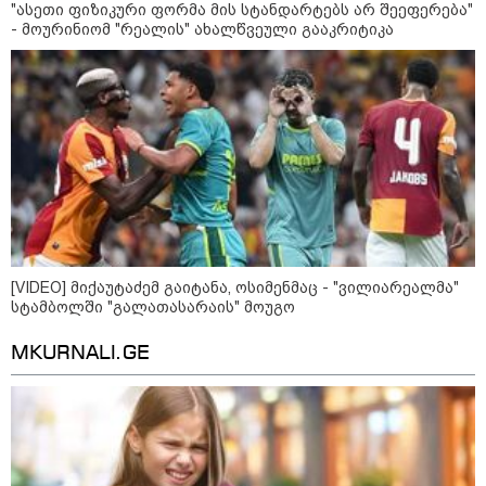
"ასეთი ფიზიკური ფორმა მის სტანდარტებს არ შეეფერება"
მორიგი თავდასხმა Wildberries-
- მოურინიომ "რეალის" ახალწვეული გააკრიტიკა
ის საწყობზე - დრონებით
თავდასხმის შემდეგ, ტულას
ოლქში მდებარე საწყობში
ხანძარია
09:12 / 05-08-2026
14 გარდაცვლილი, 22
დაშავებული, მასშტაბური
ხანძარი - რუსეთმა კიევზე
იერიში ბალისტიკური
რაკეტებით მიიტანა
[VIDEO] მიქაუტაძემ გაიტანა, ოსიმენმაც - "ვილიარეალმა"
სტამბოლში "გალათასარაის" მოუგო
14:13 / 04-08-2026
მორიგი თავდასხმა რუსეთში,
MKURNALI.GE
ნავთობგადამამუშავებელ
ქარხანაზე - რა დეტალებია
ცნობილი
კატეგორიის ყველა სიახლე