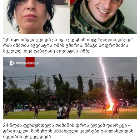
11:13 / 05-08-2026
Hisense წარმოგიდგენთ გზავნილს "ინოვაციები
უკეთესი ცხოვრებისათვის" FIFA-ს 2026 წლის
მსოფლიო ჩემპიონატზე™
"ეს იყო თავდაცვა და ეს იყო ქვეყნის ინტერესების დაცვა" -
რას ამბობს აგვისტოს ომის გმირის, შმაგი სოფრომაძის
მეუღლე, თეა ტაბატაძე აგვისტოს ომზე
15:49 / 06-08-2026
შეიძინე ალდაგის სამოგზაურო დაზღვევა და
მიიღე გაორმაგებული ინტერნეტი
24 წლის ფეხბურთელს თამაშის დროს ელვამ დაარტყა -
საზოგადოება
ტრაგიკული მომენტის ამსახველი კადრები ტაილანდიდან
მედიაში ვრცელდება