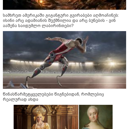
როგორ ჩავიცვათ 40 წლის
შემდეგ: მილიონერების
სამხრეთ ამერიკაში გიგანტური გვირაბები აღმოაჩინეს:
სტილისტის 8 ოქროს წესი და
ისინი არც ადამიანის შექმნილია და არც ბუნების - ვინ
აუცილებელი სამოსი
ააშენა საიდუმლო ლაბირინთები?
მსოფლიო
წინასწარმეტყველებები წიგნებიდან, რომლებიც
რეალურად ახდა