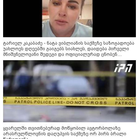
საქართველოს
თავისუფლებისთვის შეწირული
გმირების მემორიალზე
გაკეთდა" - "ნაციონალური
მოძრაობა"
19:03 / 08-08-2026
"მკაცრად ვგმობთ ირაკლი
კობახიძის განცხადებას" -
ტარიელ კაკაბაძე - ნატა ვიბლიანის საქმეზე საზოგადოება
"კოალიცია ცვლილებისთვის"
უახლოეს დღეებში გაიგებს სიახლეს, დაიდება პირველი
მნიშვნელოვანი შედეგი და ოფიციალურად ცნობენ
დაზარალებულად
16:33 / 08-08-2026
"გიორგი ბარამიძემ რაღაც
არასწორად ჩამოაყალიბა,
მაგრამ ნამდვილად არ
ეკუთვნის წიხლი ივანიშვილის
ღალატზე დაფუძნებული
დიქტატურის მსახურებისგან" -
მიხეილ სააკაშვილი
16:22 / 08-08-2026
"აი, ეს არის სამშობლოს
ყვარელში თვითნებურად მოწყობილ ავტორბოლაზე
ღალატი" - როგორ ეხმაურება
არასრულწლოვნის დაღუპვის საქმეზე ორ პირს ბრალი
ნიკა გვარამია აგვისტოს ომთან