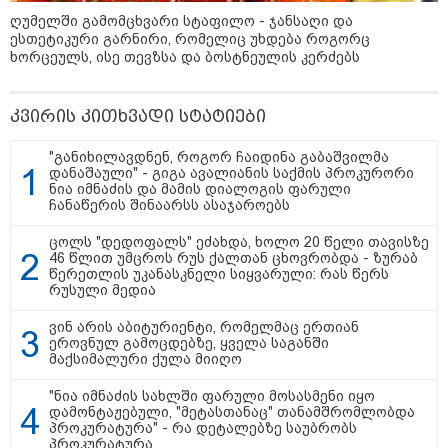
კატეგორიის ყველა სიახლე
ღუმელში გამომცხვარი სტაფილო - ჯანსაღი და
ესთეტიკური გარნირი, რომელიც უხდება როგორც
ხორცეულს, ისე თევზსა და ბოსტნეულის კერძებს
კვირის კითხვადი სტატიები
"არის პოლარიზაციის კიდევ უფრო
"განიხილავდნენ, როგორ ჩაიდინა გაბაშვილმა
გაღრმავების საფრთხე და ...“
დანაშაული" - გიგა ავალიანის საქმის პროკურორი
ნია იმნაძის და მამის დიალოგის ფარული
ჩანაწერის შინაარსს ასაჯაროებს
ცოლს "დედოფალს" ეძახდა, ხოლო 20 წელი თავისზე
"გონებაში ვალაგებდი, ეს ამბავი
46 წლით უმცროს რუს ქალთან ცხოვრობდა - ზურაბ
პირველად ვისთვის მეთქვა, ვის
წერეთლის უკანასკნელი სიყვარული: რას წერს
რუსული მედია
უნდა ჩავექოლე“
ვინ არის აბიტურიენტი, რომელმაც ერთიან
ეროვნულ გამოცდებზე, ყველა საგანში
მაქსიმალური ქულა მიიღო
"ძალიან მძიმეა ჩემთვის ის, რაც
ახლა გითხარით“
"ნია იმნაძის სახლში ფარული მოსასმენი იყო
დამონტაჟებული, "მეტასთანაც" თანამშრომლობდა
პროკურატურა" - რა დეტალებზე საუბრობს
პროკურატურა