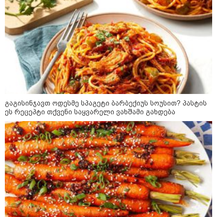
09:36 / 08-08-2026
"ბავშვობიდან ასე ვარ..
ფანატიკურად ვარ შეყვარებული
საქართველოზე" - გაიცანით
მარტინ გუიმჯიანი, ქართულ
ენასა და საქართველოზე
შეყვარებული სომეხი ბიჭი
23:15 / 07-08-2026
ამოუცნობი ანომალიური
მოვლენები - ტრამპის
ადმინისტრაციამ “UFO”- ს
გაგისინჯავთ ოდესმე სპაგეტი ბარბექიუს სოუსით? პასტის
ფაილების მორიგი პაკეტი
ეს რეცეპტი თქვენი საყვარელი ვახშამი გახდება
გამოაქვეყნა
22:30 / 07-08-2026
ინტერნეტში ამაღელვებელი
კადრები ვრცელდება - როგორ
გადაარჩინა 56 წლის კაცმა
ბავშვები აბობოქრებულ ზღვაში
დახრჩობას