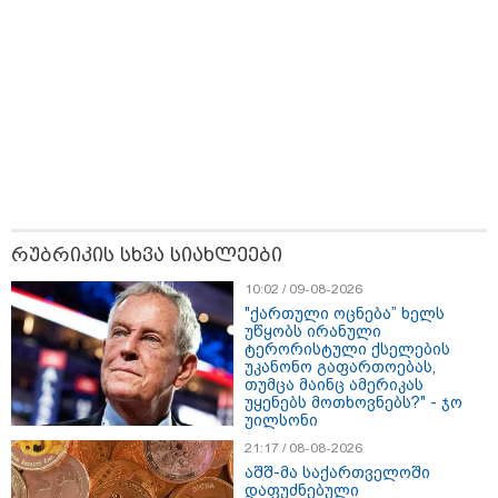
ბრალს წამიყენებს" - ცოტნე მირცხულავა
რუბრიკის სხვა სიახლეები
10:02 / 09-08-2026
"ქართული ოცნება” ხელს
უწყობს ირანული
18:51 / 08-08-2026
ტერორისტული ქსელების
"ზურგს უკან ლაჩრულად მომეპარნენ და თავს
უკანონო გაფართოებას,
თუმცა მაინც ამერიკას
დამესხნენ - ასფალტზე თავი მრავალჯერ
უყენებს მოთხოვნებს?" - ჯო
დამარტყმევინეს, მირტყეს მუშტები" - რას ჰყვება
უილსონი
კურიერი, რომელსაც არასრულწლოვანები სასტიკად
გაუსწორდნენ?
21:17 / 08-08-2026
აშშ-მა საქართველოში
დაფუძნებული