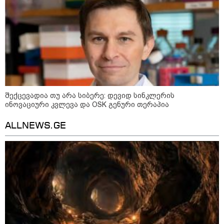
დღის ზოგადი
9
ასტროლოგიური
პროგნოზი
აგვისტო
შექცევადია თუ არა სიბერე: დევიდ სინკლერის
ინოვაციური კვლევა და OSK გენური თერაპია
აგვისტო აგარაკზე: ეს 5 საქმე
ALLNEWS.GE
უნდა მოასწროთ შემოდგომის
დადგომამდე
ფული ამ ზოდიაქოს ნიშნების
ხელში აღმოჩნდება: ვინ
გამდიდრდება?