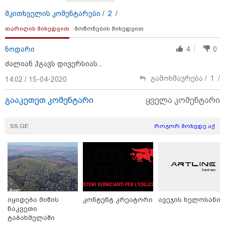
22:29 / 08-08-2026
მკითხველის კომენტარები /
2
/
"24 იანვრის ღამეს თამარ ნავროზაშვილის ძმა
მიგზავნის მესიჯს... მე ვერ ვნახე, რადგან "სპამებში"
თარიღის მიხედვით
მოწონების მიხედვით
ჩავარდა": რა მისწერა ნია იმნაძის ბიძამ ეკა
კუპატაძეს? - გიგა ავალიანის დედა "სქრინს"
ნოდარი
4
0
აქვეყნებს
ძალიან ჰგავს დივერსიას...
გამოხმაურება /
1
/
14:02 / 15-04-2020
გააკეთეთ კომენტარი
ყველა კომენტარი
SS.GE
როგორ მოხვდე აქ
იყიდება მიწის
კონტენტ კრეატორი
ავეჯის ხელოსანი
21:33 / 08-08-2026
ნაკვეთი
ნია იმნაძის ბებია მიმართვას ავრცელებს -
ტაბახმელაში