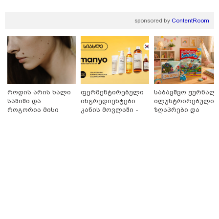
"კონკრეტულად როდის, სად და რა სიტყვებით
წააქეზა ნია იმნაძემ ალექსანდრე გაბაშვილი? ერთი
ოჯახის ენით აღუწერელი ტკივილი არ შეიძლება
sponsored by
ContentRoom
გახდეს მეორე ოჯახის 16 წლის ბავშვის საჯაროდ
განადგურების საფუძველი"
როდის არის ხალი
ფერმენტირებული
საბავშვო ჟურნალი
საშიში და
ინგრედიენტები
ილუსტრირებული
როგორია მისი
კანის მოვლაში -
ზღაპრები და
მოშორების
კორეული
მაგნიტური
მარტივი და
ინოვაციური
სათამაშო 9.90
უსაფრთხო გზები
ბრენდი Manyo
ლარად - "საბავშვ
საქართველოშია
კარუსელში"
ზღაპრების სერია
დაიწყო
20:31 / 08-08-2026
"ის ამბავი ხომ გახსოვთ, ნიკა მელიას რომ თავს
დაესხნენ სამტრედიაში, სწორედ იმ ამბავზე, ხვალ,
პროკურატურა 126-ე მუხლის პირველი ნაწილით