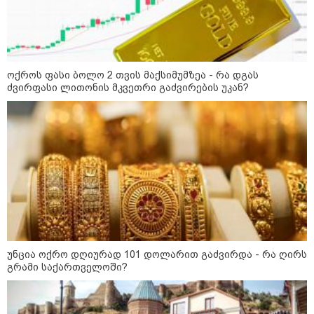
16:06 / 09-08-2026
"ტრაგედიამდე ალექსანდრე
გაბაშვილი ChatGPT-ის აწვდის
თავისი ელექტროშოკის
ინფორმაციებს და ეუბნება:
გათიშავს თუ არა პიროვნებას,
ოქროს ფასი ბოლო 2 თვის მაქსიმუმზეა - რა დგას
თან ეუბნება, დაივიწყე, რაც
ძვირფასი ლითონის მკვეთრი გაძვირების უკან?
გითხარი" - გიგა ავალიანის
დედა
14:07 / 09-08-2026
თბილისის ზღვაზე 17 წლის ბიჭი
დაიხრჩო - ცნობილი ხდება მისი
ვინაობა
12:27 / 09-08-2026
წალენჯიხის არტ-მეურნეობაში,
ნიკო კვარაცხელიას სახელობის
უნცია ოქრო დღიურად 101 დოლარით გაძვირდა - რა ღირს
IT სკოლის კურსამთავრებულებს
სერტიფიკატები გადაეცათ
გრამი საქართველოში?