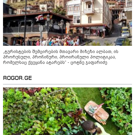
11:59 / 09-08-2026
ხანძარი ლილო-მარტყოფის
გზაზე - რა ვითარებაა ადგილზე
ამ წუთებში? (ვიდეო)
კატეგორიის ყველა სიახლე
„ტურისტების შემცირების მთავარი მიზეზი ალბათ, ის
პრორუსული, პროჩინური, პროირანული პოლიტიკაა,
რომელსაც ქვეყანა ატარებს“ - ცოტნე ჯაფარიძე
მკითხველის რჩევით
ROGOR.GE