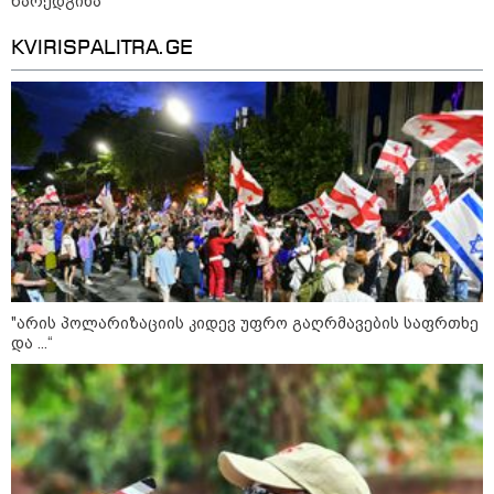
წარედგინა
დაკავშირებით ირაკლი
კობახიძის განცხადებას?
KVIRISPALITRA.GE
კატეგორიის ყველა სიახლე
ოქროს ფასი ბოლო 2 თვის
მაქსიმუმზეა - რა დგას ძვირფასი
ლითონის მკვეთრი გაძვირების
უკან?
"არის პოლარიზაციის კიდევ უფრო გაღრმავების საფრთხე
და ...“
უნცია ოქრო დღიურად 101
დოლარით გაძვირდა - რა ღირს
გრამი საქართველოში?