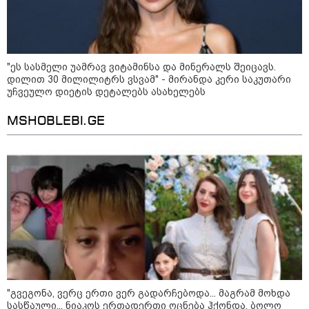
"ეს სასმელი უამრავ ვიტამინსა და მინერალს შეიცავს.
დილით 30 მილილიტრს ვსვამ" - მირანდა კერი საკუთარი
ირანის უსაფრთხოების
უჩვეულო დიეტის დეტალებს ასახელებს
სამსახურის ხელმძღვანელი
ჰორმუზის სრუტის გახსნამდე აშშ-
MSHOBLEBI.GE
ს მოთხოვნებს უყენებს
ტარიელ კაკაბაძე - ნატა
ვიბლიანის საქმეზე საზოგადოება
უახლოეს დღეებში გაიგებს
სიახლეს, დაიდება პირველი
მნიშვნელოვანი შედეგი და
ოფიციალურად ცნობენ
დაზარალებულად
ყვარელში თვითნებურად
მოწყობილ ავტორბოლაზე
არასრულწლოვნის დაღუპვის
საქმეზე ორ პირს ბრალი
წარედგინა
"გვეგონა, ვერც ერთი ვერ გადარჩებოდა... მაგრამ მოხდა
სასწაული... ნიაკოს ერთადერთი ოცნება ჰქონდა, ბოლო