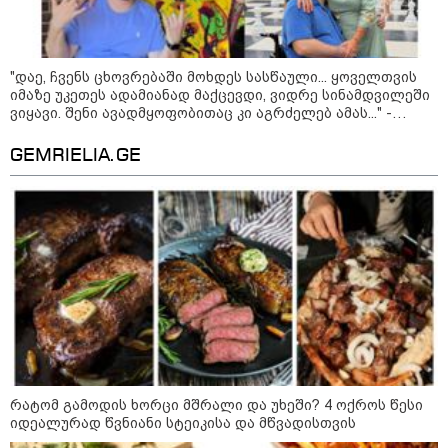
"დაე, ჩვენს ცხოვრებაში მოხდეს სასწაული... ყოველთვის
იმაზე უკეთეს ადამიანად მაქცევდი, ვიდრე სინამდვილეში
ვიყავი. შენი ავადმყოფობითაც კი აგრძელებ ამას..." -
11:17 / 08-08-2026
თეონა კონტრიძის მიმართვა მეუღლეს
GEMRIELIA.GE
არშემდგარი ქორწინება 15 წლით უფროს
ქართველთან - ალინა კაბაევას
საიდუმლო ცხოვრება: როგორ
გამოიყურებოდა ის პლასტიკურ
ოპერაციებამდე
14:20 / 08-08-2026
"ქალაქი დავთმე, მაგრამ
ქალურობა - არა. ვერ იჯერებენ
ფერმერი თუ ვარ" - როგორ
ცხოვრობს ახალგაზრდა ქალი,
რომელიც ქალაქიდან სოფლად
რატომ გამოდის ხორცი მშრალი და უხეში? 4 ოქროს წესი
გადავიდა და ფერმერი გახდა
იდეალურად წვნიანი სტეიკისა და მწვადისთვის