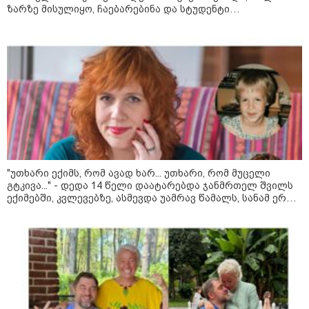
ზარზე მისულიყო, ჩაებარებინა და სტუდენტი
პროკურატურამ 2024 წელს
გამხდარიყო..." - ერთ წამში შეცვლილი ცხოვრება და
სამტრედიაში წინასაარჩევნო
დედა, რომელიც შვილებისთვის იბრძვის
კამპანიის დროს ძალადობის
ფაქტზე სამ პირს, მათ შორის ნიკა
მელიას თანმხლებ პირებს
ბრალდება წარუდგინა
მოზაიკა
"უთხარი ექიმს, რომ ავად ხარ... უთხარი, რომ მუცელი
გტკივა..." - დედა 14 წელი დაატარებდა ჯანმრთელ შვილს
ექიმებში, კვლევებზე, ასმევდა უამრავ წამალს, სანამ ერთ
დღესაც ერთი ექიმი არ დაეჭვდა