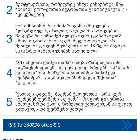
ვრცელდება ტრაგიკული
"ფოტოსურათი, რომელზეც ახლა ვისაუბრებ, ნია
მომენტის ამსახველი კადრები
იმნაძის ერთ-ერთმა მეგობარმა გამომიგზავნა..." -
ტაილანდიდან
ეკა კუპატაძე
ნია იმნაძის ბებია მიმართვას ავრცელებს -
16:41 / 08-08-2026
"კონკრეტულად როდის, სად და რა სიტყვებით
"კაპროვანში ზღვამ კიდევ ერთი
წააქეზა ნია იმნაძემ ალექსანდრე გაბაშვილი?
ჭურვი გამორიყა, ადგილზე
ერთი ოჯახის ენით აღუწერელი ტკივილი არ
მობილიზებულია პოლიცია და
შეიძლება გახდეს მეორე ოჯახის 16 წლის ბავშვის
სამაშველო" - რას წერს და რა
საჯაროდ განადგურების საფუძველი"
კადრებს აქვეყნებს თათია
ნიკოლაშვილი?
"24 იანვრის ღამეს თამარ ნავროზაშვილის ძმა
მიგზავნის მესიჯს... მე ვერ ვნახე, რადგან "სპამებში"
ჩავარდა": რა მისწერა ნია იმნაძის ბიძამ ეკა
12:18 / 08-08-2026
კუპატაძეს? - გიგა ავალიანის დედა "სქრინს"
"რუსეთმა განახორციელა
აქვეყნებს
საქართველოს ტერიტორიების
20%-ის ოკუპაცია და
სააკაშვილის, მისი რეჟიმის
"ქალაქი დავთმე, მაგრამ ქალურობა - არა. ვერ
ღალატი ვერანაირად ვერ
იჯერებენ ფერმერი თუ ვარ" - როგორ ცხოვრობს
გადაფარავს ამ დანაშაულს" -
ახალგაზრდა ქალი, რომელიც ქალაქიდან სოფლად
ირაკლი კობახიძე
გადავიდა და ფერმერი გახდა
13:16 / 08-08-2026
"ძალიან ბევრ ინფორმაციას
დღის ყველა სიახლე
ვიღებთ ხალხისგან" - რას წერს
ადვოკატი ტარიელ კაკაბაძე