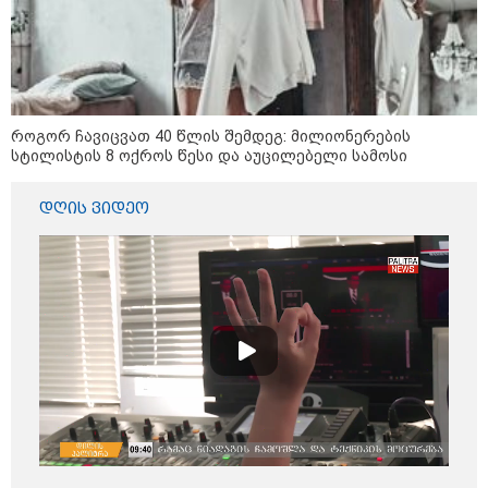
"ყოველთვის ჩემზე უკეთესს
მხდიდი - შენი ავადმყოფობითაც
კი აგრძელებ ამის გაკეთებას" -
თეონა კონტრიძე მეუღლეს
ემოციურ "პოსტს" უძღვნის
როგორ ჩავიცვათ 40 წლის შემდეგ: მილიონერების
სტილისტის 8 ოქროს წესი და აუცილებელი სამოსი
პოლიციამ ,,გლოვოს” კურიერზე
თავდასხმის ბრალდებით 3 პირი,
დღის ვიდეო
მათ შორის 2 არასრულწლოვანი
დააკავა - შსს ინფორმაციას
ავრცელებს
პოლიტიკა