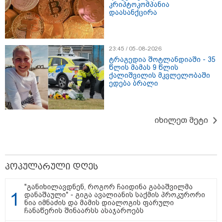
კრიპტოკომპანია
დაასანქცირა
23:45 / 05-08-2026
ტრაგედია შოტლანდიაში - 35
წლის მამას 9 წლის
ქალიშვილის მკვლელობაში
ედება ბრალი
იხილეთ მეტი
17:13 / 08-08-2026
"დასავლეთმა საქართველო ჩვენ წინააღმდეგ
გეოპოლიტიკური ბრძოლის უგუნურ იარაღად
გამოიყენა" - დიმიტრი მედვედევი
პოპულარული დღეს
"განიხილავდნენ, როგორ ჩაიდინა გაბაშვილმა
13:36 / 09-08-2026
დანაშაული" - გიგა ავალიანის საქმის პროკურორი
24 წლის ფეხბურთელს თამაშის
ნია იმნაძის და მამის დიალოგის ფარული
დროს ელვამ დაარტყა,
ჩანაწერის შინაარსს ასაჯაროებს
დაშავდა 12 ადამიანი -