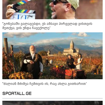
„ტურისტების შემცირების მთავარი
მიზეზი ალბათ, ის პრორუსული,
პროჩინური, პროირანული
პოლიტიკაა, რომელსაც ქვეყანა
ატარებს“ - ცოტნე ჯაფარიძე
"გონებაში ვალაგებდი, ეს ამბავი პირველად ვისთვის
მეთქვა, ვის უნდა ჩავექოლე“
კონფლიქტები
"ძალიან მძიმეა ჩემთვის ის, რაც ახლა გითხარით“
SPORTALL.GE