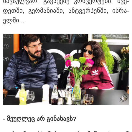
წავ­სულ­ვარ. გა­ვა­უქ­მე კონ­ცერ­ტე­ბი, შვე­
უკეთესი ცხოვრებისათვის" FIFA-ს 2026 წლის
მსოფლიო ჩემპიონატზე™
დეთ­ში, გერ­მა­ნი­ა­ში, ან­ტვერ­პენ­ში, ის­რა­
ელ­ში...
15:49 / 06-08-2026
შეიძინე ალდაგის სამოგზაურო დაზღვევა და
მიიღე გაორმაგებული ინტერნეტი
Faceამბები
- მე­უღ­ლეც არ გი­ნა­ხავს?