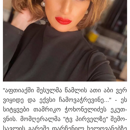
ადვოკატი ნია იმნაძის
საავადმყოფოში გადაღებულ
კადრებს აქვეყნებს - "რა
მტკიცებულება გაქვთ, რაც
საფუძვლად დაუდეთ
არასრულწლოვნის ამ
მდგომარეობაში ჩაგდებას?"
"ჩანაწერში მამა-შვილს შორის
კამათი მიმდინარეობს - ნია
იმნაძე დემონსტრირებას ახდენს,
რომ ის არა მხოლოდ ეთანხმება
იმას, რაც მოხდა, არამედ
გარკვეულ წინმსწრებ
ინფორმაციასაც ფლობდა” - რა
ისმის ფარულ ჩანაწერში, სადაც
"აფ­თი­აქ­ში შე­სულ­მა წამ­ლის ათი აბი ვერ
იმნაძე მამას ესაუბრება?
ვი­ყი­დე და ექ­ვსი ჩა­მო­ვაჭ­რე­ვი­ნე..." - ეს
რატომ ჩაბნელდა საქართველო
სი­ტყვე­ბი თამ­რი­კო ჭო­ხო­ნე­ლი­ძეს ეკუთ­
მესამედ და გველოდება თუ არა
ზამთარში მასშტაბური
ვნის. მომ­ღე­რალ­მა "ტვ პირ­ველ­ზე" შე­მო­
ენერგოკრიზისი - "პრობლემის
მოგვარებას დაახლოებით ერთი
სავ­ლის გა­რე­შე დარ­ჩე­ნილ ხე­ლო­ვა­ნებ­ზე
თვე დასჭირდება"