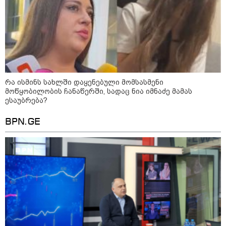
11:40 / 07-08-2026
რა ისმინს სახლში დაყენებული მომსასმენი
"დაკავებულია 3 პირი, რომლებიც
მოწყობილობის ჩანაწერში, სადაც ნია იმნაძე მამას
ესაუბრება?
სისტემატურად ამზადებდნენ ცნობილი
ბრენდების ფალსიფიცირებულ ვისკისა და
BPN.GE
სხვა ალკოჰოლურ სასმელებს" -
საგამოძიებო სამსახური
22:49 / 07-08-2026
"ამ წუთებში, თავს დაესხნენ
არასრულწლოვანების და
სავარაუდოდ, არა მარტო
არასრულწლოვანების ჯგუფი" -
ადვოკატის ინფორმაციით
კურიერს თავს დაესხნენ