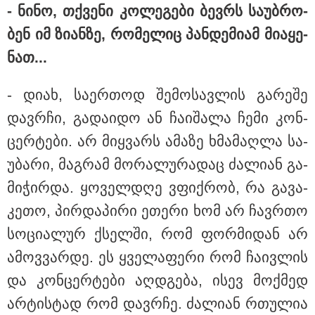
- ნინო, თქვე­ნი კო­ლე­გე­ბი ბევ­რს სა­უბ­რო­
ბენ იმ ზი­ან­ზე, რო­მე­ლიც პან­დე­მი­ამ მი­ა­ყე­
19:33 / 07-08-2026
"მოვიპოვეთ ფარული ჩანაწერი ნია იმნაძესა და
ნათ...
მამამისს შორის, განიხილავდნენ, როგორ ჩაიდინა
გაბაშვილმა დანაშაული" - გიგა ავალიანის საქმის
პროკურორი ნია იმნაძის და მამის დიალოგის
- დიახ, სა­ერ­თოდ შე­მო­სავ­ლის გა­რე­შე
ფარული ჩანაწერის შინაარსს ასაჯაროებს
დავ­რჩი, გა­და­ი­დო ან ჩა­ი­შა­ლა ჩემი კონ­
ცერ­ტე­ბი. არ მიყ­ვარს ამა­ზე ხმა­მაღ­ლა სა­
უ­ბა­რი, მაგ­რამ მო­რა­ლუ­რა­დაც ძა­ლი­ან გა­
მი­ჭირ­და. ყო­ველ­დღე ვფიქ­რობ, რა გა­ვა­
კე­თო, პირ­და­პი­რი ეთე­რი ხომ არ ჩავ­რთო
სო­ცი­ა­ლურ ქსელ­ში, რომ ფორ­მი­დან არ
ამოვ­ვარ­დე. ეს ყვე­ლა­ფე­რი რომ ჩა­ივ­ლის
და კონ­ცერ­ტე­ბი აღ­დგე­ბა, ისევ მოქ­მედ
არ­ტის­ტად რომ დავ­რჩე. ძა­ლი­ან რთუ­ლია
18:21 / 07-08-2026