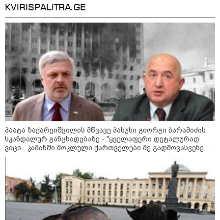
დაკვეთაა, ჩვენ ვამბობთ, წაქეზებას, მანიპულირებას
მკვლელობა პირდაპირ ეთერში:
KVIRISPALITRA.GE
ცნობილ "ტიკტოკერს" ლაივის
დროს ესროლეს, ის ადგილზე
გარდაიცვალა - რას ამბობს
მომხდარზე მექსიკის პოლიცია
კატეგორიის ყველა სიახლე
პაატა ზაქარეიშვილის მწვავე პასუხი გიორგი ბარამიძის
სკანდალურ განცხადებაზე - "ყველაფერი დეტალურად
2008 წლის რუსეთ-საქართველოს
ვიცი... კამანში მოკლული ქართველები მე გადმოვასვენე...
ომის მე-18 წლისთავთან
დაკავშირებით ადმინისტრაციულ
ბარამიძე კი ტყუის"
შენობებზე სახელმწიფო დროშები
დაეშვა
გიორგი ბარამიძე - ომის პირველ
დღეებში, ტყვეების გაცვლის, თუ
სხვა მძიმე პროცესების