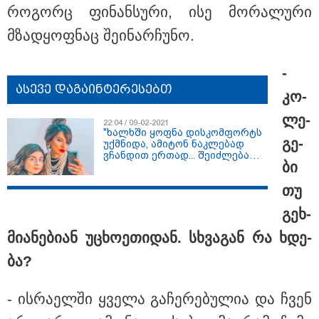
რო­გორც ფი­ნან­სუ­რი, ისე მო­რა­ლუ­რი
"ვიდეოს ნახვა ჩემთვის იყო სიკვდილი - ისეთი ხმა
აქვს, თითქოს ეხვეწება, ცუდად არის" - 12 წლის წინ
მზად­ყოფ­ნაც შე­ი­ნარ­ჩუ­ნო.
გაუჩინარებული ბიჭის დედა გავრცელებულ ვიდეოზე
პირველ კომენტარს აკეთებს
-
ასევე დაგაინტერესებთ
კო­
ლე­
22:04 / 09-02-2021
"ხალხში ყოფნა დისკომფორტს
გე­
უქმნიდა, ამიტონ ნაკლებად
ვჩანდით ერთად... შეიძლება
ბი
კიდევ ვიყოლიო შვილები" -
ნინო ჩხეიძე შვილთან
თუ
ურთიერთობაზე
გეხ­
მი­ა­ნე­ბი­ან უცხო­ე­თი­დან. სხვა­გან რა ხდე­
ბა?
13:24 / 07-08-2026
ევროპაში საწვავის ფასები მკვეთრად შეიცვალა -
რომელ ქვეყნებშია ბენზინი ყველაზე ძვირი და
- ის­რა­ელ­ში ყვე­ლა გა­ჩე­რე­ბუ­ლია და ჩვენ
ყველაზე იაფი