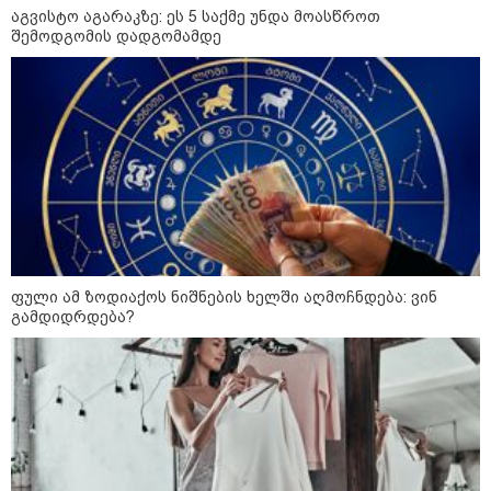
აგვისტო აგარაკზე: ეს 5 საქმე უნდა მოასწროთ
შემოდგომის დადგომამდე
დღის ზოგადი
8
ასტროლოგიური
პროგნოზი
აგვისტო
8 აგვისტო ახალ შთაგონებასა და ემოციურ სიახლოვეს
მოიტანს. გაიზრდება ინტერესი შემოქმედებითი საქმიანობისა
და კულტურული ღონისძიებების მიმართ. საღამო
განსაკუთრებით ხელსაყრელია საყვარელ ადამიანებთან
ფული ამ ზოდიაქოს ნიშნების ხელში აღმოჩნდება: ვინ
დროის გასატარებლად და თბილი, გულახდილი
გამდიდრდება?
საუბრებისთვის.
აგვისტო აგარაკზე: ეს 5 საქმე
უნდა მოასწროთ შემოდგომის