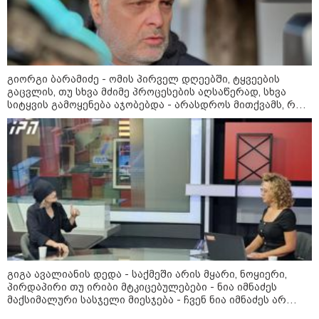
23:40 / 07-08-2026
იტალიამ ყველა ქალაქში
განგაშის წითელი დონე
გამოაცხადა
გიორგი ბარამიძე - ომის პირველ დღეებში, ტყვეების
გაცვლის, თუ სხვა მძიმე პროცესების აღსაწერად, სხვა
სიტყვის გამოყენება აჯობებდა - არასდროს მითქვამს, რომ
22:45 / 07-08-2026
ჩვენები ხელებაწეულს ან დატყვევებულს "ხვრეტდნენ", ეგ
14 წლის მოზარდმა საკუთარი
არასდროს მინახავს და არც რაიმე ფაქტი ვიცი
პაპა და ბებია მოკლა, შემდეგ კი
სკოლაში ცეცხლი გახსნა - რა
დეტალები ხდება ცნობილი
ბანგკოკში მომხდარი
ტრაგედიიდან
13:24 / 07-08-2026
ევროპაში საწვავის ფასები
მკვეთრად შეიცვალა - რომელ
ქვეყნებშია ბენზინი ყველაზე
ძვირი და ყველაზე იაფი
გიგა ავალიანის დედა - საქმეში არის მყარი, ნოყიერი,
პირდაპირი თუ ირიბი მტკიცებულებები - ნია იმნაძეს
მაქსიმალური სასჯელი მიესჯება - ჩვენ ნია იმნაძეს არ
ვედავებით იმას, რომ ეუბნება: “წადი, მოკალი“, ეს
09:05 / 07-08-2026