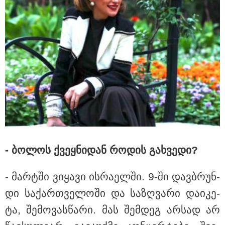
მნიშვნელოვანი ინფორმაცია
- ბო­ლოს ქვეყ­ნი­დან რო­დის გახ­ვე­დი?
- მარ­ტში ვი­ყა­ვი ის­რა­ელ­ში. 9-ში დავ­ბრუნ­
დი სა­ქარ­თვე­ლო­ში და სა­ზღვა­რი და­ი­კე­
ტა, შე­მო­ვას­წა­რი. მას შემ­დეგ არ­სად არ
11:13 / 05-08-2026
Hisense წარმოგიდგენთ გზავნილს "ინოვაციები