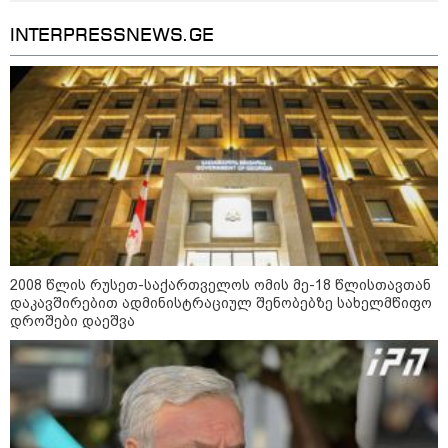
INTERPRESSNEWS.GE
2008 წლის რუსეთ-საქართველოს ომის მე-18 წლისთავთან
დაკავშირებით ადმინისტრაციულ შენობებზე სახელმწიფო
09:52 / 07-08-2026
დროშები დაეშვა
"რაკეტები ჩვენც გვჭირდება" - დონალდ
ტრამპი უკრაინისთვის Patriot-ის
რაკეტების გაგზავნაზე