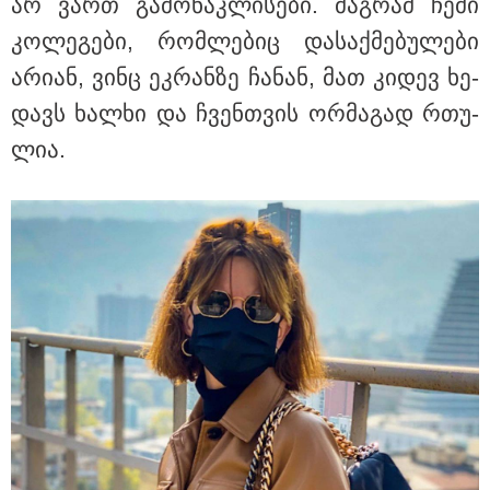
არ ვართ გა­მო­ნაკ­ლი­სე­ბი. მაგ­რამ ჩემი
კო­ლე­გე­ბი, რომ­ლე­ბიც და­საქ­მე­ბუ­ლე­ბი
არი­ან, ვინც ეკ­რან­ზე ჩა­ნან, მათ კი­დევ ხე­
დავს ხალ­ხი და ჩვენ­თვის ორ­მა­გად რთუ­
ლია.
15:47 / 07-08-2026
Tower Group და BREEAM - ხარისხის საერთაშორისო
სტანდარტი ქართულ დეველოპმენტში