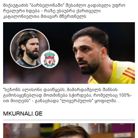
თბილისის მერია ინფორმაციას
მიქაუტაძის "ბარსელონაში" შესაძლო გადასვლა უფრო
ავრცელებს
რეალური ხდება - რაზე ესაუბრა ქართველი
კატალონიელთა მთავარ მწვრთნელს
21:30 / 07-08-2026
თბილისში, ლოზუნგით
„გვახსოვს გმირები, გვახსოვს
მტერი” მსვლელობა
მიმდინარეობს
20:58 / 07-08-2026
"იპოვონ ერთი გოგონა, ვისაც
"სეზონს ალისონი დაიწყებს, მამარდაშვილს შანსის
გიგა სექსუალურად ავიწროებდა
გამოსაყენებლად მოთმინება სჭირდება, რომელსაც 100%-
- თუ გამოჩნდება ასეთი
ით მიიღებს" - განაცხადა "ლივერპულის" ყოფილმა
გოგონა, 10 000 ლარს
მეკარემ
ოფიციალურად, სახალხოდ
გადავცემ" - გიგა ავალიანის
MKURNALI.GE
დედა განცხადებას ავრცელებს
18:21 / 07-08-2026
"ვიდეოს ნახვა ჩემთვის იყო