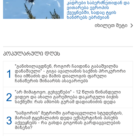
კადრები საბერძნეთიდან და
არტყმევინეს, აღენიშნება უამრავი
ვითარება ევროპის
დაზიანება... სავარაუდოდ,
ქვეყნებში, სადაც ტყის
ეძებდნენ ან დებდნენ ნარკოტიკს"
ხანძრებს ებრძვიან
- რას ჰყვება ადვოკატი კურიერზე,
რომელსაც არასრულწლოვანები
იხილეთ მეტი
ფიზიკურად გაუსწორდნენ?
"ფოტოსურათი, რომელზეც ახლა
ვისაუბრებ, ნია იმნაძის ერთ-
ერთმა მეგობარმა გამომიგზავნა..."
- ეკა კუპატაძე
პოპულარული დღეს
"განიხილავდნენ, როგორ ჩაიდინა გაბაშვილმა
დანაშაული" - გიგა ავალიანის საქმის პროკურორი
ნია იმნაძის და მამის დიალოგის ფარული
ჩანაწერის შინაარსს ასაჯაროებს
პოლიტიკა
"არ მიმატოვო, გეხვეწები" - 12 წლის წინანდელი
ვიდეო და ახალი გარემოება დაკარგული ბიჭის
საქმეში: რას ამბობს გურამ დადიანიძის დედა
"სამგორის" მეტროში გარდაცვლილი სტუდენტის,
მარიამ ტყემალაძის დედა ექსპერტიზის პასუხს
აქვეყნებს - რა გახდა გოგონას გარდაცვალების
მიზეზი?