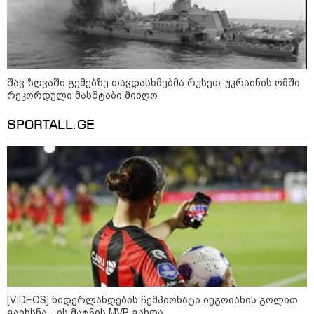
ნიკა გვარამია ირაკლი კობახიძის
განცხადებაზე - აი, ეს არის
სამშობლოს ღალატი -
ნამდვილად, უტყუარად და არა
მხოლოდ პოლიტიკურ, ემოციურ
განზომილებებში, არამედ
სამართლებრივადაც
შავ ზღვაში გემებზე თავდასხმებმა რუსეთ-უკრაინის ომში
ალექსანდრ ვუჩიჩი - სერბეთი
რეკორდული მასშტაბი მიიღო
უკრაინის ტერიტორიულ
მთლიანობას მხარს უჭერს
SPORTALL.GE
მოზაიკა
[VIDEOS] ნიდერლანდების ჩემპიონატი იეგოიანის გოლით
გაიხსნა - ის მატჩის MVP გახდა