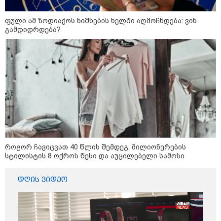
8
ასტროლოგიური
პროგნოზი
ფული ამ ზოდიაქოს ნიშნების ხელში აღმოჩნდება: ვინ
აგვისტო
გამდიდრდება?
8 აგვისტო ახალ შთაგონებასა და ემოციურ სიახლოვეს
მოიტანს. გაიზრდება ინტერესი შემოქმედებითი საქმიანობისა
და კულტურული ღონისძიებების მიმართ. საღამო
განსაკუთრებით ხელსაყრელია საყვარელ ადამიანებთან
დროის გასატარებლად და თბილი, გულახდილი
საუბრებისთვის.
როგორ ჩავიცვათ 40 წლის შემდეგ: მილიონერების
სტილისტის 8 ოქროს წესი და აუცილებელი სამოსი
აგვისტო აგარაკზე: ეს 5 საქმე
დღის ვიდეო
უნდა მოასწროთ შემოდგომის
დადგომამდე