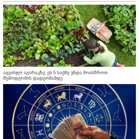
აგვისტო აგარაკზე: ეს 5 საქმე უნდა მოასწროთ
შემოდგომის დადგომამდე
კატეგორიები
დღის ზოგადი