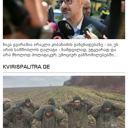
უგუნურ იარაღად გამოიყენა" -
დიმიტრი მედვედევი
23:40 / 07-08-2026
იტალიამ ყველა ქალაქში
განგაშის წითელი დონე
გამოაცხადა
ნიკა გვარამია ირაკლი კობახიძის განცხადებაზე - აი, ეს
არის სამშობლოს ღალატი - ნამდვილად, უტყუარად და
არა მხოლოდ პოლიტიკურ, ემოციურ განზომილებებში,
არამედ სამართლებრივადაც
KVIRISPALITRA.GE
22:45 / 07-08-2026
14 წლის მოზარდმა საკუთარი
პაპა და ბებია მოკლა, შემდეგ კი
სკოლაში ცეცხლი გახსნა - რა
დეტალები ხდება ცნობილი
ბანგკოკში მომხდარი
ტრაგედიიდან
13:24 / 07-08-2026
ევროპაში საწვავის ფასები
მკვეთრად შეიცვალა - რომელ
ქვეყნებშია ბენზინი ყველაზე