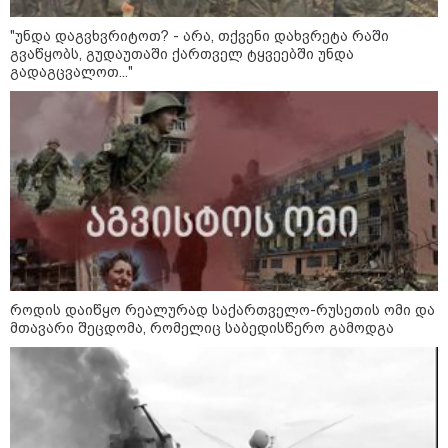
ძვირი და ყველაზე იაფი
"უნდა დაგვხვრიტოთ? - არა, თქვენი დახვრეტა რაში
გვაწყობს, გუდაუთაში ქართველ ტყვეებში უნდა
გადაგცვალოთ..."
კატეგორიის ყველა სიახლე
დიმიტრი მედვედევი -
დასავლეთმა საქართველო ჩვენ
წინააღმდეგ გეოპოლიტიკური
ბრძოლის უგუნურ იარაღად
გამოიყენა იმ მომენტში, როდესაც
როდის დაიწყო რეალურად საქართველო-რუსეთის ომი და
ეს მისთვის ხელსაყრელი იყო
მთავარი შეცდომა, რომელიც საბედისწერო გამოდგა
დავით ღვინჯილია გიორგი
ბარამიძეზე - მისმა განცხადებამ
ქვეყანა დააზიანა და
მებრძოლებსა და ვეტერანებს
შეურაცხყოფა მიაყენა