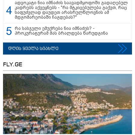
ადვოკატი ნია იმნაძის საავადმყოფოში გადაღებულ
კადრებს აქვეყნებს - "რა მტკიცებულება გაქვთ, რაც
საფუძვლად დაუდეთ არასრულწლოვნის ამ
მდგომარეობაში ჩაგდებას?"
რა სასჯელი ემუქრება ნია იმნაძეს? -
პროკურატურამ მას ბრალდება წარუდგინა
დღის ყველა სიახლე
12:34 / 08-08-2026
FLY.GE
რას აცხადებს ირაკლი კობახიძე
ელექტროენერგიის რამდენჯერმე
გათიშვასთან დაკავშირებით?
16:33 / 08-08-2026
"გიორგი ბარამიძემ რაღაც
არასწორად ჩამოაყალიბა,
მაგრამ ნამდვილად არ
ეკუთვნის წიხლი ივანიშვილის
ღალატზე დაფუძნებული