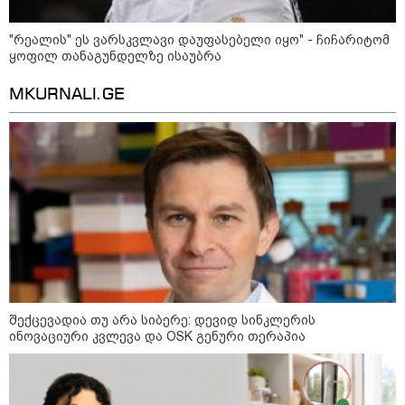
ფერმერი თუ ვარ" - როგორ
ცხოვრობს ახალგაზრდა ქალი,
"რეალის" ეს ვარსკვლავი დაუფასებელი იყო" - ჩიჩარიტომ
რომელიც ქალაქიდან სოფლად
ყოფილ თანაგუნდელზე ისაუბრა
გადავიდა და ფერმერი გახდა
MKURNALI.GE
09:36 / 08-08-2026
"ბავშვობიდან ასე ვარ..
ფანატიკურად ვარ შეყვარებული
საქართველოზე" - გაიცანით
მარტინ გუიმჯიანი, ქართულ
ენასა და საქართველოზე
შეყვარებული სომეხი ბიჭი
23:15 / 07-08-2026
ამოუცნობი ანომალიური
მოვლენები - ტრამპის
ადმინისტრაციამ “UFO”- ს
ფაილების მორიგი პაკეტი
გამოაქვეყნა
შექცევადია თუ არა სიბერე: დევიდ სინკლერის
ინოვაციური კვლევა და OSK გენური თერაპია
22:30 / 07-08-2026
ინტერნეტში ამაღელვებელი
კადრები ვრცელდება - როგორ