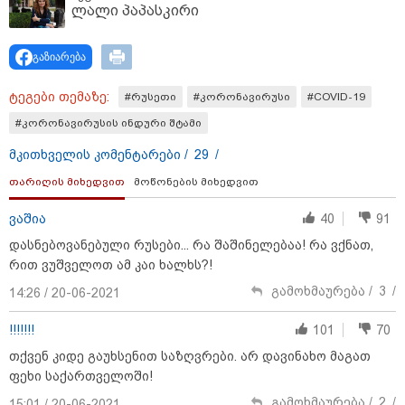
ლალი პაპასკირი
გაზიარება
ტეგები თემაზე:
#რუსეთი
#კორონავირუსი
#COVID-19
#კორონავირუსის ინდური შტამი
მკითხველის კომენტარები /
29
/
თარიღის მიხედვით
მოწონების მიხედვით
ვაშია
40
91
დასნებოვანებული რუსები... რა შაშინელებაა! რა ვქნათ,
11:36 / 08-08-2026
რით ვუშველოთ ამ კაი ხალხს?!
წელიწადნახევარში საქართველოში 164
გამოხმაურება /
3
/
14:26 / 20-06-2021
ადამიანი დაიკარგა - 57 პირს ამ დრომდე
ეძებენ
!!!!!!!
101
70
თქვენ კიდე გაუხსენით საზღვრები. არ დავინახო მაგათ
ფეხი საქართველოში!
17:01 / 08-08-2026
"პროკურატურის მიერ გია
გამოხმაურება /
2
/
15:01 / 20-06-2021