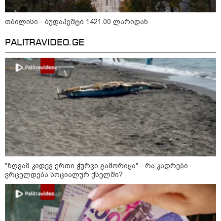
ირაკლი კობახიძე
კატეგორიის ყველა სიახლე
თბილისი - ბუდაპეშტი 1421.00 ლარიდან
PALITRAVIDEO.GE
Eagle Hills-ის პროექტის
განხორციელება ეკონომიკის
ზრდის უპირობო გარანტია იქნება
- S&P Global Ratings
„წარმოებულია საქართველოში“ -
ქართული თაფლი ჩინეთის
ბაზარზე გასასვლელად ემზადება
"ზღვამ კიდევ ერთი ჭურვი გამორიყა" - რა კადრები
- დეტალები
ვრცელდება სოციალურ ქსელში?
მსოფლიო სასიცოცხლოდ
მნიშვნელოვანი პროდუქტის