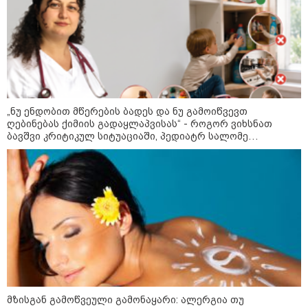
გადაარჩინა 56 წლის კაცმა
ბავშვები აბობოქრებულ ზღვაში
დახრჩობას
კატეგორიის ყველა სიახლე
„ნუ ენდობით მწერების ბადეს და ნუ გამოიწვევთ
ღებინებას ქიმიის გადაყლაპვისას“ - როგორ ვიხსნათ
ბავშვი კრიტიკულ სიტუაციაში, პედიატრ სალომე
ახვლედიანის რჩევები
"უნდა დაგვხვრიტოთ? - არა,
თქვენი დახვრეტა რაში გვაწყობს,
გუდაუთაში ქართველ ტყვეებში
უნდა გადაგცვალოთ..."
როდის დაიწყო რეალურად
საქართველო-რუსეთის ომი და
მთავარი შეცდომა, რომელიც
საბედისწერო გამოდგა
მზისგან გამოწვეული გამონაყარი: ალერგია თუ