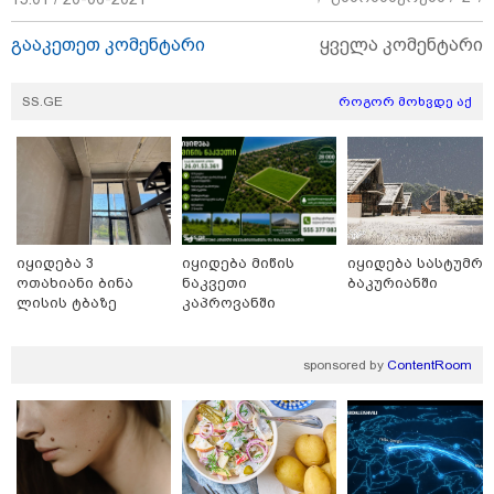
ბარამიძის მიმართ დაწყებულ
საქმეს მინდა გამოვეხმაურო" -
იაგო ხვიჩია განცხადებას
გააკეთეთ კომენტარი
ყველა კომენტარი
ავრცელებს
SS.GE
როგორ მოხვდე აქ
16:41 / 08-08-2026
"კაპროვანში ზღვამ კიდევ ერთი
ჭურვი გამორიყა, ადგილზე
მობილიზებულია პოლიცია და
სამაშველო" - რას წერს და რა
კადრებს აქვეყნებს თათია
ნიკოლაშვილი?
იყიდება 3
იყიდება მიწის
იყიდება სასტუმრ
ოთახიანი ბინა
ნაკვეთი
ბაკურიანში
15:58 / 08-08-2026
ლისის ტბაზე
კაპროვანში
"ახლა მე ერთი წინადადება
რომ ვთქვა, ის გახდის ნათელს,
თუ რატომ იყო ნია იმნაძე
წამქეზებელი, ნია იმნაძისგან
sponsored by
ContentRoom
გამოსული ინფორმაციაა ეს...
მას მაქსიმალური სასჯელი
მიესჯება " - ეკა კუპატაძე
15:03 / 08-08-2026
ბრუკლინელმა ქალმა ძვირფასი
ბეჭდები, ოჯახის რელიკვია,