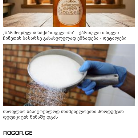
თავდასხმის შემდეგ, ტულას
ოლქში მდებარე საწყობში
ხანძარია
09:12 / 05-08-2026
„წარმოებულია საქართველოში“ - ქართული თაფლი
14 გარდაცვლილი, 22
ჩინეთის ბაზარზე გასასვლელად ემზადება - დეტალები
დაშავებული, მასშტაბური
ხანძარი - რუსეთმა კიევზე
იერიში ბალისტიკური
რაკეტებით მიიტანა
14:13 / 04-08-2026
მორიგი თავდასხმა რუსეთში,
ნავთობგადამამუშავებელ
ქარხანაზე - რა დეტალებია
ცნობილი
მსოფლიო სასიცოცხლოდ მნიშვნელოვანი პროდუქტის
დეფიციტის წინაშე დგას
კატეგორიის ყველა სიახლე
ROGOR.GE