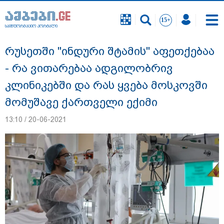
საინფორმაციო პორტალი
საინფორმაციო პორტალი
რუსეთში "ინდური შტამის" აფეთქებაა
- რა ვითარებაა ადგილობრივ
კლინიკებში და რას ყვება მოსკოვში
მომუშავე ქართველი ექიმი
13:10 / 20-06-2021
"ახლა მე ერთი წინადადება რომ ვთქვა,
ის გახდის ნათელს, თუ რატომ იყო ნია
იმნაძე წამქეზებელი, ნია იმნაძისგან
გამოსული ინფორმაციაა ეს... მას
მაქსიმალური სასჯელი მიესჯება " - ეკა