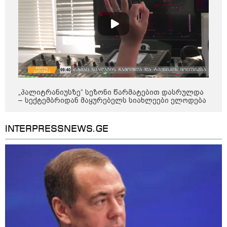
ფული ამ ზოდიაქოს ნიშნების
ხელში აღმოჩნდება: ვინ
გამდიდრდება?
როგორ ჩავიცვათ 40 წლის
შემდეგ: მილიონერების
სტილისტის 8 ოქროს წესი და
„პალიტრანიუსზე“ სეზონი წარმატებით დასრულდა
აუცილებელი სამოსი
– სექტემბრიდან მაყურებელს სიახლეები ელოდება
INTERPRESSNEWS.GE
მსოფლიო